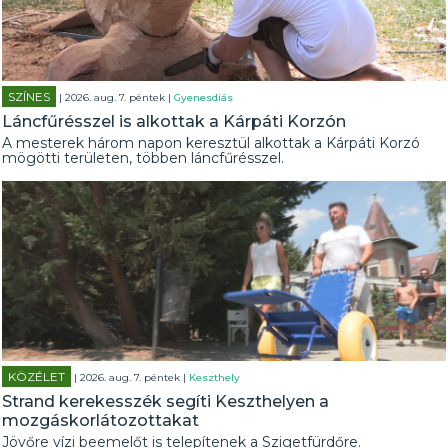
SZÍNES
| 2026. aug. 7. péntek |
Gyenesdiás
Láncfűrésszel is alkottak a Kárpáti Korzón
A mesterek három napon keresztül alkottak a Kárpáti Korzó
mögötti területen, többen láncfűrésszel.
KÖZÉLET
| 2026. aug. 7. péntek |
Keszthely
Strand kerekesszék segíti Keszthelyen a
mozgáskorlátozottakat
Jövőre vízi beemelőt is telepítenek a Szigetfürdőre.