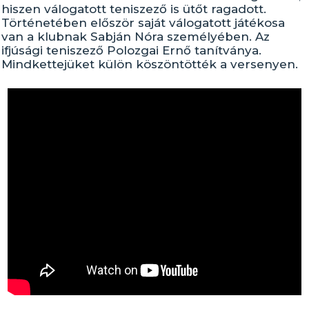
hiszen válogatott teniszező is ütőt ragadott.
Történetében először saját válogatott játékosa
van a klubnak Sabján Nóra személyében. Az
ifjúsági teniszező Polozgai Ernő tanítványa.
Mindkettejüket külön köszöntötték a versenyen.