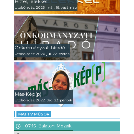
Hittel, lélekkel
Utolsó adás: 2025. már. 16. vasárnap
Önkormányzati híradó
Utolsó adás: 2026. júl. 22. szerda
Más-Kép(p)
Utolsó adás: 2022. dec. 23. péntek
MAI TV MŰSOR
07:15
Balatoni Mozaik