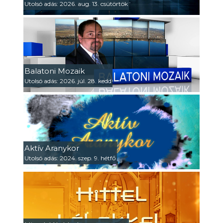
Utolsó adás: 2026. aug. 13. csütörtök
Balatoni Mozaik
Utolsó adás: 2026. júl. 28. kedd
Aktív Aranykor
Utolsó adás: 2024. szep. 9. hétfő