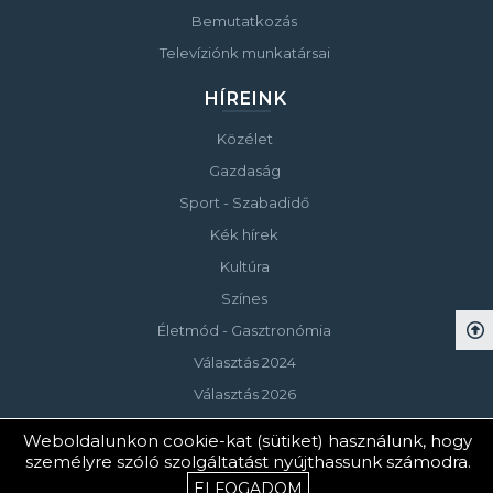
Bemutatkozás
Televíziónk munkatársai
HÍREINK
Közélet
Gazdaság
Sport - Szabadidő
Kék hírek
Kultúra
Színes
Életmód - Gasztronómia
Választás 2024
Választás 2026
Weboldalunkon cookie-kat (sütiket) használunk, hogy
személyre szóló szolgáltatást nyújthassunk számodra.
© Copyright 2023 Keszthelyi Televízió
ELFOGADOM