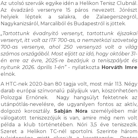
Az utolsó szervák egyike idén a Helikon Tenisz Clubnál.
Az évadzáró versenyre 15 páros nevezett. Jórészt
helyiek léptek a salakra, de Zalaegerszegről,
Nagykanizsáról, Marcaliból és Budapestről is jöttek.
„Tartottunk évadnyitó versenyt, tartottunk éjszakai
versenyt, itt volt az ITF 700-as, a nemzetközi szövetség
700-as versenye, ahol 250 versenyző volt a világ
számos országából. Most eljött az idő, hogy október 31-
én erre az évre, 2025-re bezárjuk a teniszpályát és
nyitunk 2026. április 1-én”
- nyilatkozta
Horváth Imre
elnök.
A HTC-nek 2020-ban 80 tagja volt, most már 113. Négy
darab európai színvonalú pályájuk van, köszönhetően
Polozgai Ernőnek. Nagy hangsúlyt fektetnek az
utánpótlás-nevelésre, de ugyanilyen fontos az aktív,
dolgozó korosztály.
Sabján Nóra
személyében már
válogatott teniszezőjük is van, amire még nem volt
példa a klub történetében. Nóri 3,5 éve teniszezik.
Szeret a Helikon TC-nél sportolni. Szerinte három