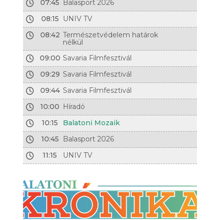
07:45
Balasport 2026
08:15
UNIV TV
08:42
Természetvédelem határok
nélkül
09:00
Savaria Filmfesztivál
09:29
Savaria Filmfesztivál
09:44
Savaria Filmfesztivál
10:00
Híradó
10:15
Balatoni Mozaik
10:45
Balasport 2026
11:15
UNIV TV