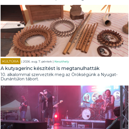
KULTÚRA
| 2026. aug. 7. péntek |
Keszthely
A kutyagerinc készítést is megtanulhatták
10. alkalommal szervezték meg az Örökségünk a Nyugat-
Dunántúlon tábort.