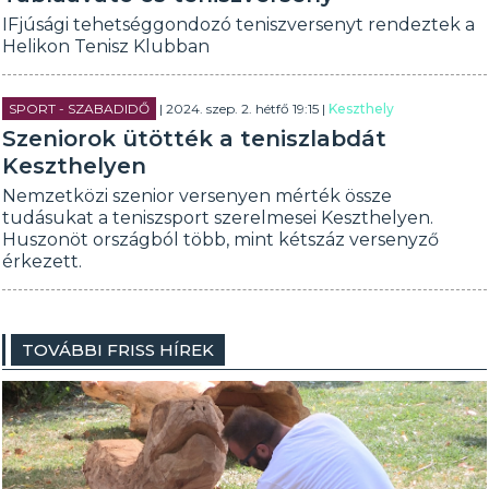
IFjúsági tehetséggondozó teniszversenyt rendeztek a
Helikon Tenisz Klubban
SPORT - SZABADIDŐ
| 2024. szep. 2. hétfő 19:15 |
Keszthely
Szeniorok ütötték a teniszlabdát
Keszthelyen
Nemzetközi szenior versenyen mérték össze
tudásukat a teniszsport szerelmesei Keszthelyen.
Huszonöt országból több, mint kétszáz versenyző
érkezett.
TOVÁBBI FRISS HÍREK