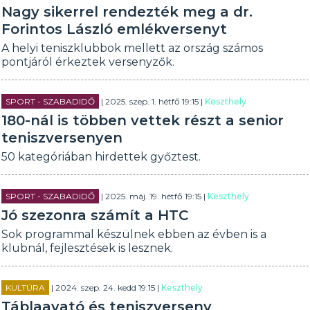
Nagy sikerrel rendezték meg a dr.
Forintos László emlékversenyt
A helyi teniszklubbok mellett az ország számos
pontjáról érkeztek versenyzők.
SPORT - SZABADIDŐ
| 2025. szep. 1. hétfő 19:15 |
Keszthely
180-nál is többen vettek részt a senior
teniszversenyen
50 kategóriában hirdettek győztest.
SPORT - SZABADIDŐ
| 2025. máj. 19. hétfő 19:15 |
Keszthely
Jó szezonra számít a HTC
Sok programmal készülnek ebben az évben is a
klubnál, fejlesztések is lesznek.
KULTÚRA
| 2024. szep. 24. kedd 19:15 |
Keszthely
Táblaavató és teniszverseny