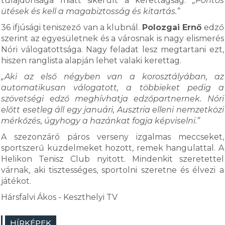
tulajdonsága miatt sikerült a kerettagság:
„Pontos
ütések és kell a magabiztosság és kitartás.”
36 ifjúsági teniszező van a klubnál.
Polozgai Ernő
edző
szerint az egyesületnek és a városnak is nagy elismerés
Nóri válogatottsága. Nagy feladat lesz megtartani ezt,
hiszen ranglista alapján lehet valaki kerettag.
„Aki az első négyben van a korosztályában, az
automatikusan válogatott, a többieket pedig a
szövetségi edző meghívhatja edzőpartnernek. Nóri
előtt esetleg áll egy januári, Ausztria elleni nemzetközi
mérkőzés, úgyhogy a hazánkat fogja képviselni.”
A szezonzáró páros verseny izgalmas meccseket,
sportszerű küzdelmeket hozott, remek hangulattal. A
Helikon Tenisz Club nyitott. Mindenkit szeretettel
várnak, aki tisztességes, sportolni szeretne és élvezi a
játékot.
Hársfalvi Ákos - Keszthelyi TV
HÍRKÉPEK