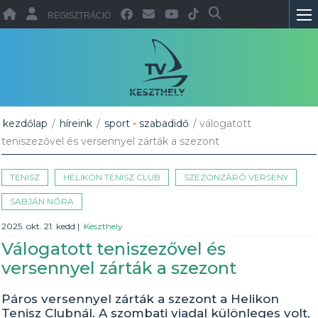
REGISZTRÁCIÓ
kezdőlap
/
híreink
/
sport - szabadidő
/ válogatott
teniszezővel és versennyel zárták a szezont
TENISZ
HELIKON TENISZ CLUB
SZEZONZÁRÓ VERSENY
SABJÁN NÓRA
2025. okt. 21. kedd
|
Keszthely
Válogatott teniszezővel és
versennyel zárták a szezont
Páros versennyel zárták a szezont a Helikon
Tenisz Clubnál. A szombati viadal különleges volt,