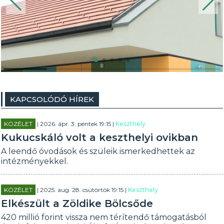
KAPCSOLÓDÓ HÍREK
KÖZÉLET
| 2026. ápr. 3. péntek 19:15 |
Keszthely
Kukucskáló volt a keszthelyi ovikban
A leendő óvodások és szüleik ismerkedhettek az
intézményekkel.
KÖZÉLET
| 2025. aug. 28. csütörtök 19:15 |
Keszthely
Elkészült a Zöldike Bölcsőde
420 millió forint vissza nem térítendő támogatásból