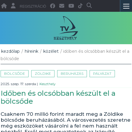
REGISZTRÁCIÓ
kezdőlap
/
híreink
/
közélet
/ időben és olcsóbban készült el a
bölcsőde
BÖLCSŐDE
ZÖLDIKE
BERUHÁZÁS
PÁLYÁZAT
2025. szep. 17. szerda
|
Keszthely
Időben és olcsóbban készült el a
bölcsőde
Csaknem 70 millió forint maradt meg a Zöldike
bölcsőde beruházásából. A városvezetés szeretne
még eszközöket vásárolni a fel nem használt
pénzből. Erről most egyeztetnek az Irányító