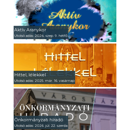
Aktív Aranykor
Utolsó adás: 2024. szep. 9. hétfő
Hittel, lélekkel
Utolsó adás: 2025. már. 16. vasárnap
Önkormányzati híradó
Utolsó adás: 2026. júl. 22. szerda