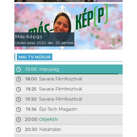
Más-Kép(p)
Utolsó adás: 2022. dec. 23. péntek
MAI TV MŰSOR
12:00
Képújság
18:00
Savaria Filmfesztivál
19:25
Savaria Filmfesztivál
19:30
Savaria Filmfesztivál
19:36
Épí-Tech Magazin
20:00
Objektív
20:30
Határtalan