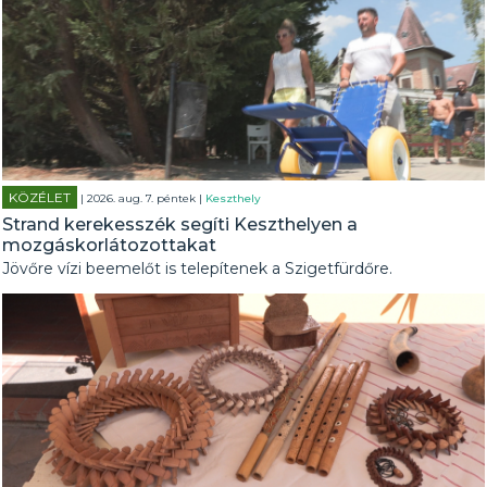
KÖZÉLET
| 2026. aug. 7. péntek |
Keszthely
Strand kerekesszék segíti Keszthelyen a
mozgáskorlátozottakat
Jövőre vízi beemelőt is telepítenek a Szigetfürdőre.