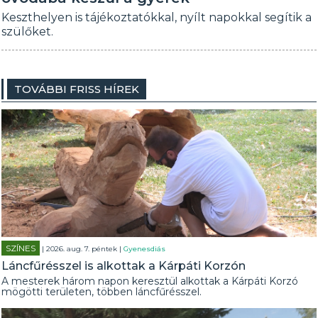
Keszthelyen is tájékoztatókkal, nyílt napokkal segítik a
szülőket.
TOVÁBBI FRISS HÍREK
SZÍNES
| 2026. aug. 7. péntek |
Gyenesdiás
Láncfűrésszel is alkottak a Kárpáti Korzón
A mesterek három napon keresztül alkottak a Kárpáti Korzó
mögötti területen, többen láncfűrésszel.