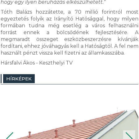
hogy egy ilyen beruházás elkészülhetett.”
Tóth Balázs hozzátette, a 70 millió forintról most
egyeztetés folyik az Irányító Hatósággal, hogy milyen
formában tudna még esetlég a város felhasználni
forrást ennek a bölcsődének fejlesztésére. A
megmaradt összeget eszközbeszerzésre kívánják
fordítani, ehhez jóváhagyás kell a Hatóságtól. A fel nem
használt pénzt vissza kell fizetni az államkasszába.
Hársfalvi Ákos - Keszthelyi TV
HÍRKÉPEK