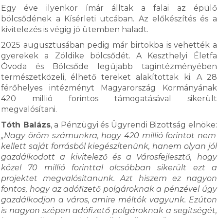
Egy éve ilyenkor ímár álltak a falai az épülő
bölcsődének a Kísérleti utcában. Az előkészítés és a
kivitelezés is végig jó ütemben haladt.
2025 augusztusában pedig már birtokba is vehették a
gyerekek a Zöldike bölcsődét. A Keszthelyi Életfa
Óvoda és Bölcsőde legújabb tagintézményében
természetközeli, élhető tereket alakítottak ki. A 28
férőhelyes intézményt Magyarország Kormányának
420 millió forintos támogatásával sikerült
megvalósítani.
Tóth Balázs
, a Pénzügyi és Ügyrendi Bizottság elnöke:
„Nagy öröm számunkra, hogy 420 millió forintot nem
kellett saját forrásból kiegészítenünk, hanem olyan jól
gazdálkodott a kivitelező és a Városfejlesztő, hogy
közel 70 millió forinttal olcsóbban sikerült ezt a
projektet megvalósítanunk. Azt hiszem ez nagyon
fontos, hogy az adófizető polgároknak a pénzével úgy
gazdálkodjon a város, amire méltók vagyunk. Ezúton
is nagyon szépen adófizető polgároknak a segítségét,