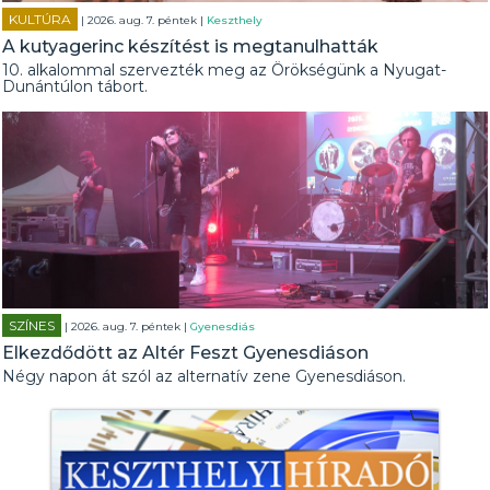
KULTÚRA
| 2026. aug. 7. péntek |
Keszthely
A kutyagerinc készítést is megtanulhatták
10. alkalommal szervezték meg az Örökségünk a Nyugat-
Dunántúlon tábort.
SZÍNES
| 2026. aug. 7. péntek |
Gyenesdiás
Elkezdődött az Altér Feszt Gyenesdiáson
Négy napon át szól az alternatív zene Gyenesdiáson.