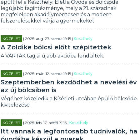
épült fel a Keszthelyi Életfa Óvoda és Bölcsőde
legújabb tagintézménye, mely a 21. századnak
megfelelően akadálymentesen és a modern
felszerelésekkel várja a gyermekeket.
KÖZÉLET
| 2025. aug. 27. szerda 19:15 |
Keszthely
A Zöldike bölcsi előtt szépítettek
A VÁRTAK tagjai újabb akcióba lendültek.
KÖZÉLET
| 2025. már. 12. szerda 19:15 |
Keszthely
Szeptemberben kezdődhet a nevelési év
az új bölcsiben is
Végéhez közeledik a Kísérleti utcában épülő bölcsőde
kivitelezése.
KÖZÉLET
| 2025. feb. 17. hétfő 19:15 |
Keszthely
Itt vannak a legfontosabb tudnivalók, ha
óvodába készül a gyerek