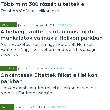
Több mint 300 rózsát ültettek el
Tovább szépült a Helikon park.
KÖZÉLET
| 2026. már. 4. szerda 19:15 |
Keszthely
A hétvégi faültetés után most újabb
munkálatok vannak a Helikon parkban
A városvezetés szerint nagy sikere volt Nemzeti
Faültetés Napja keretében rendezett közösségi
akciónak.
KÖZÉLET
| 2026. már. 2. hétfő 19:07 |
Keszthely
Önkéntesek ültettek fákat a Helikon
parkban
Hetven darab fát ültettek el a Helikon parkban a
Nemzeti Faültetés Napján.
SZÍNES
| 2026. feb. 23. hétfő 19:15 |
Keszthely