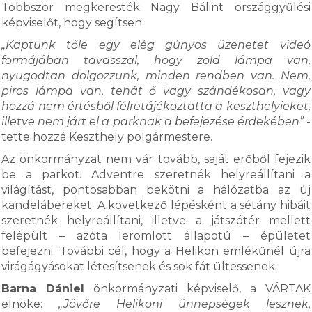
Többször megkeresték Nagy Bálint országgyűlési
képviselőt, hogy segítsen.
„Kaptunk tőle egy elég gúnyos üzenetet videó
formájában tavasszal, hogy zöld lámpa van,
nyugodtan dolgozzunk, minden rendben van. Nem,
piros lámpa van, tehát ő vagy szándékosan, vagy
hozzá nem értésből félretájékoztatta a keszthelyieket,
illetve nem járt el a parknak a befejezése érdekében”
-
tette hozzá Keszthely polgármestere.
Az önkormányzat nem vár tovább, saját erőből fejezik
be a parkot. Adventre szeretnék helyreállítani a
világítást, pontosabban bekötni a hálózatba az új
kandelábereket. A következő lépésként a sétány hibáit
szeretnék helyreállítani, illetve a játszótér mellett
felépült – azóta leromlott állapotú – épületet
befejezni. További cél, hogy a Helikon emlékűnél újra
virágágyásokat létesítsenek és sok fát ültessenek.
Barna Dániel
önkormányzati képviselő, a VÁRTAK
elnöke:
„Jövőre Helikoni ünnepségek lesznek,