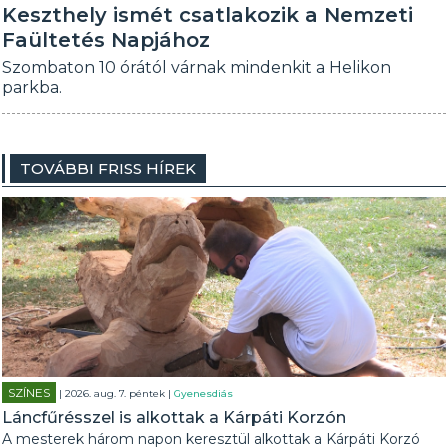
Keszthely ismét csatlakozik a Nemzeti
Faültetés Napjához
Szombaton 10 órától várnak mindenkit a Helikon
parkba.
TOVÁBBI FRISS HÍREK
SZÍNES
| 2026. aug. 7. péntek |
Gyenesdiás
Láncfűrésszel is alkottak a Kárpáti Korzón
A mesterek három napon keresztül alkottak a Kárpáti Korzó