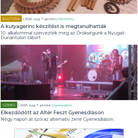
KULTÚRA
| 2026. aug. 7. péntek |
Keszthely
A kutyagerinc készítést is megtanulhatták
10. alkalommal szervezték meg az Örökségünk a Nyugat-
Dunántúlon tábort.
SZÍNES
| 2026. aug. 7. péntek |
Gyenesdiás
Elkezdődött az Altér Feszt Gyenesdiáson
Négy napon át szól az alternatív zene Gyenesdiáson.