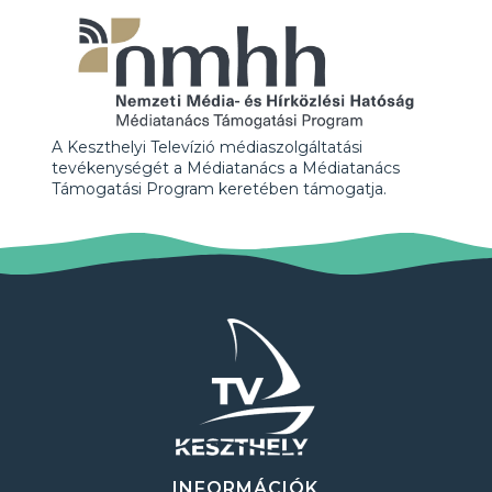
A Keszthelyi Televízió médiaszolgáltatási
tevékenységét a Médiatanács a Médiatanács
Támogatási Program keretében támogatja.
INFORMÁCIÓK