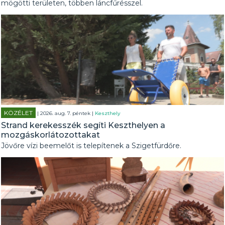
mögötti területen, többen láncfűrésszel.
KÖZÉLET
| 2026. aug. 7. péntek |
Keszthely
Strand kerekesszék segíti Keszthelyen a
mozgáskorlátozottakat
Jövőre vízi beemelőt is telepítenek a Szigetfürdőre.