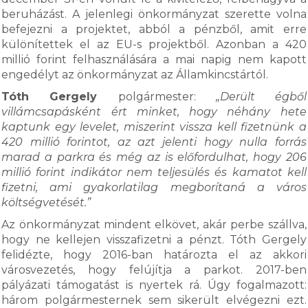
beruházást. A jelenlegi önkormányzat szerette volna
befejezni a projektet, abból a pénzből, amit erre
különítettek el az EU-s projektből. Azonban a 420
millió forint felhasználására a mai napig nem kapott
engedélyt az önkormányzat az Államkincstártól.
Tóth Gergely
polgármester:
„Derült égből
villámcsapásként ért minket, hogy néhány hete
kaptunk egy levelet, miszerint vissza kell fizetnünk a
420 millió forintot, az azt jelenti hogy nulla forrás
marad a parkra és még az is előfordulhat, hogy 206
millió forint indikátor nem teljesülés és kamatot kell
fizetni, ami gyakorlatilag megborítaná a város
költségvetését.”
Az önkormányzat mindent elkövet, akár perbe szállva,
hogy ne kellejen visszafizetni a pénzt. Tóth Gergely
felidézte, hogy 2016-ban határozta el az akkori
városvezetés, hogy felújítja a parkot. 2017-ben
pályázati támogatást is nyertek rá. Úgy fogalmazott:
három polgármesternek sem sikerült elvégezni ezt.