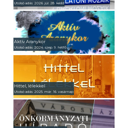
Utolsó adás: 2026. júl. 28. kedd
Aktív Aranykor
Utolsó adás: 2024. szep. 9. hétfő
Hittel, lélekkel
Utolsó adás: 2025. már. 16. vasárnap