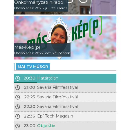
Önkormányzati híradó
Utolsó adás: 2026. júl. 22. szerda
Más-Kép(p)
Utolsó adás: 2022. dec. 23. péntek
MAI TV MŰSOR
20:30
Határtalan
21:00
Savaria Filmfesztivál
22:25
Savaria Filmfesztivál
22:30
Savaria Filmfesztivál
22:36
Épí-Tech Magazin
23:00
Objektív