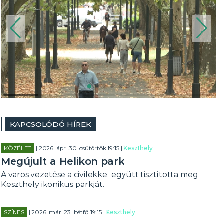
KAPCSOLÓDÓ HÍREK
KÖZÉLET
| 2026. ápr. 30. csütörtök 19:15 |
Keszthely
Megújult a Helikon park
A város vezetése a civilekkel együtt tisztította meg
Keszthely ikonikus parkját.
SZÍNES
| 2026. már. 23. hétfő 19:15 |
Keszthely