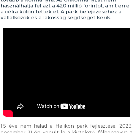
használhatja fel azt a 420 millió forintot, amit erre
a célra különítettek el. A park befejezéséhez a
vállalkozók és a lakosság segítségét kérik.
1,5 éve nem halad a Helikon park fejlesztése. 2023.
december 31-én vonult le a kivitelező, félbehagyva a