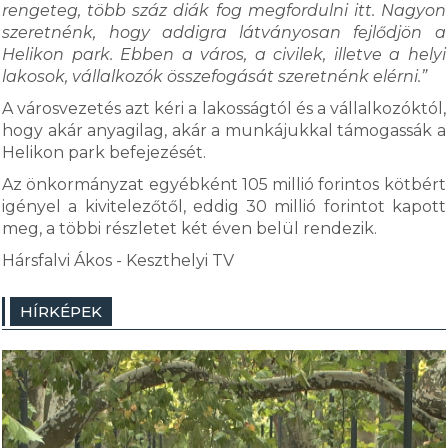
rengeteg, több száz diák fog megfordulni itt. Nagyon
szeretnénk, hogy addigra látványosan fejlődjön a
Helikon park. Ebben a város, a civilek, illetve a helyi
lakosok, vállalkozók összefogását szeretnénk elérni.”
A városvezetés azt kéri a lakosságtól és a vállalkozóktól,
hogy akár anyagilag, akár a munkájukkal támogassák a
Helikon park befejezését.
Az önkormányzat egyébként 105 millió forintos kötbért
igényel a kivitelezőtől, eddig 30 millió forintot kapott
meg, a többi részletet két éven belül rendezik.
Hársfalvi Ákos - Keszthelyi TV
HÍRKÉPEK