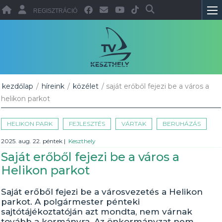
REGISZTRÁCIÓ
kezdőlap
/
híreink
/
közélet
/ saját erőből fejezi be a város a
helikon parkot
HELIKON PARK
FEJLESZTÉS
VÁRTAK
BERUHÁZÁS
2025. aug. 22. péntek
|
Keszthely
Saját erőből fejezi be a város a
Helikon parkot
Saját erőből fejezi be a városvezetés a Helikon
parkot. A polgármester pénteki
sajtótájékoztatóján azt mondta, nem várnak
tovább a kormányra. Az önkormányzat nem