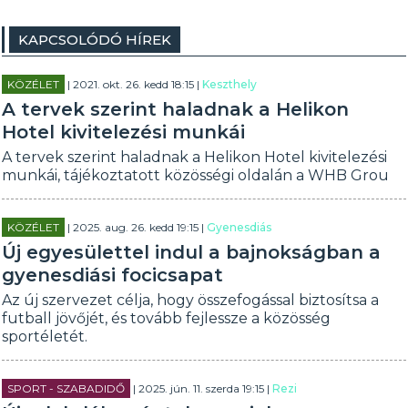
KAPCSOLÓDÓ HÍREK
KÖZÉLET
| 2021. okt. 26. kedd 18:15 |
Keszthely
A tervek szerint haladnak a Helikon
Hotel kivitelezési munkái
A tervek szerint haladnak a Helikon Hotel kivitelezési
munkái, tájékoztatott közösségi oldalán a WHB Grou
KÖZÉLET
| 2025. aug. 26. kedd 19:15 |
Gyenesdiás
Új egyesülettel indul a bajnokságban a
gyenesdiási focicsapat
Az új szervezet célja, hogy összefogással biztosítsa a
futball jövőjét, és tovább fejlessze a közösség
sportéletét.
SPORT - SZABADIDŐ
| 2025. jún. 11. szerda 19:15 |
Rezi