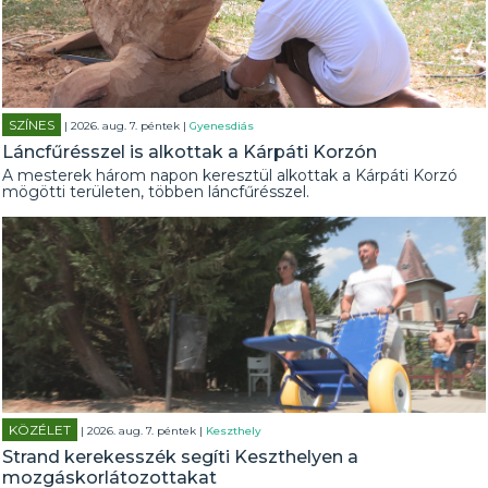
SZÍNES
| 2026. aug. 7. péntek |
Gyenesdiás
Láncfűrésszel is alkottak a Kárpáti Korzón
A mesterek három napon keresztül alkottak a Kárpáti Korzó
mögötti területen, többen láncfűrésszel.
KÖZÉLET
| 2026. aug. 7. péntek |
Keszthely
Strand kerekesszék segíti Keszthelyen a
mozgáskorlátozottakat