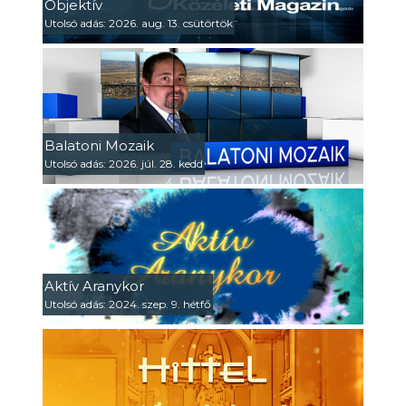
Objektív
Utolsó adás: 2026. aug. 13. csütörtök
Balatoni Mozaik
Utolsó adás: 2026. júl. 28. kedd
Aktív Aranykor
Utolsó adás: 2024. szep. 9. hétfő