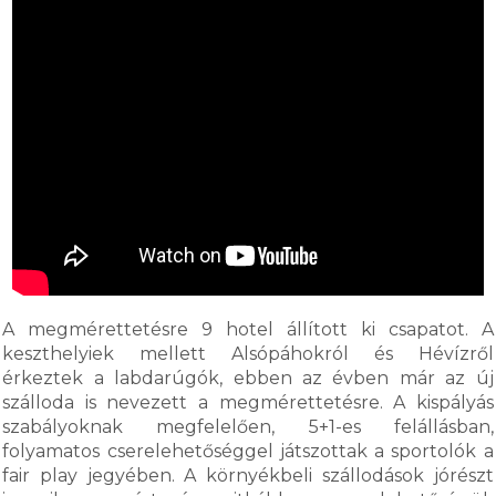
A megmérettetésre 9 hotel állított ki csapatot. A
keszthelyiek mellett Alsópáhokról és Hévízről
érkeztek a labdarúgók, ebben az évben már az új
szálloda is nevezett a megmérettetésre. A kispályás
szabályoknak megfelelően, 5+1-es felállásban,
folyamatos cserelehetőséggel játszottak a sportolók a
fair play jegyében. A környékbeli szállodások jórészt