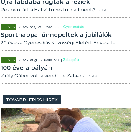
Újra labdába rúgtak a reziek
Reziben járt a Hátsó füves futballmentő túra.
SZÍNES
| 2025. máj. 20. kedd 19:15 |
Gyenesdiás
Sportnappal ünnepeltek a jubilálók
20 éves a Gyenesdiás Közösségi Életért Egyesület.
SZÍNES
| 2024. aug. 27. kedd 19:15 |
Zalaapáti
100 éve a pályán
Király Gábor volt a vendége Zalaapátinak
TOVÁBBI FRISS HÍREK