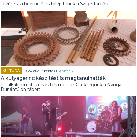
Jövőre vízi beemelőt is telepítenek a Szigetfürdőre.
KULTÚRA
| 2026. aug. 7. péntek |
Keszthely
A kutyagerinc készítést is megtanulhatták
10. alkalommal szervezték meg az Örökségünk a Nyugat-
Dunántúlon tábort.