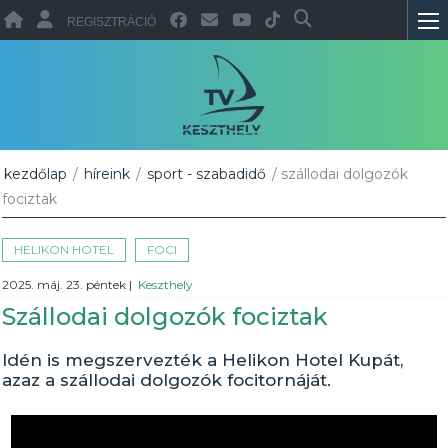
REGISZTRÁCIÓ
kezdőlap
/
híreink
/
sport - szabadidő
/ szállodai dolgozók
fociztak
HELIKON HOTEL
FOCI
2025. máj. 23. péntek
|
Keszthely
Szállodai dolgozók fociztak
Idén is megszervezték a Helikon Hotel Kupát,
azaz a szállodai dolgozók focitornáját.