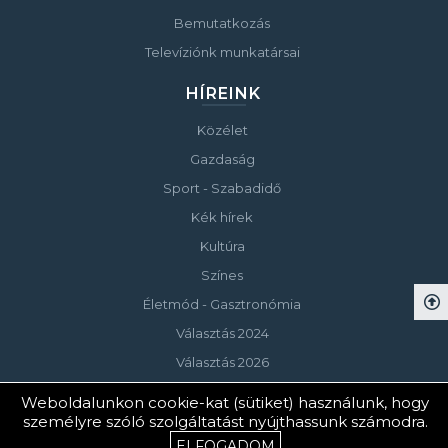
Bemutatkozás
Televíziónk munkatársai
HÍREINK
Közélet
Gazdaság
Sport - Szabadidő
Kék hírek
Kultúra
Színes
Életmód - Gasztronómia
Választás 2024
Választás 2026
Weboldalunkon cookie-kat (sütiket) használunk, hogy
személyre szóló szolgáltatást nyújthassunk számodra.
© Copyright 2023 Keszthelyi Televízió
ELFOGADOM