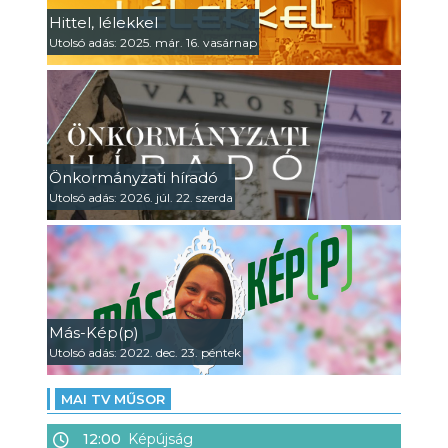
Hittel, lélekkel
Utolsó adás: 2025. már. 16. vasárnap
Önkormányzati híradó
Utolsó adás: 2026. júl. 22. szerda
Más-Kép(p)
Utolsó adás: 2022. dec. 23. péntek
MAI TV MŰSOR
12:00
Képújság