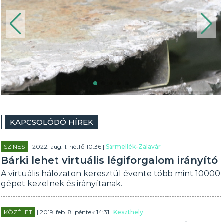
KAPCSOLÓDÓ HÍREK
SZÍNES
| 2022. aug. 1. hétfő 10:36 |
Sármellék-Zalavár
Bárki lehet virtuális légiforgalom irányító
A virtuális hálózaton keresztül évente több mint 10000
gépet kezelnek és irányítanak.
KÖZÉLET
| 2019. feb. 8. péntek 14:31 |
Keszthely