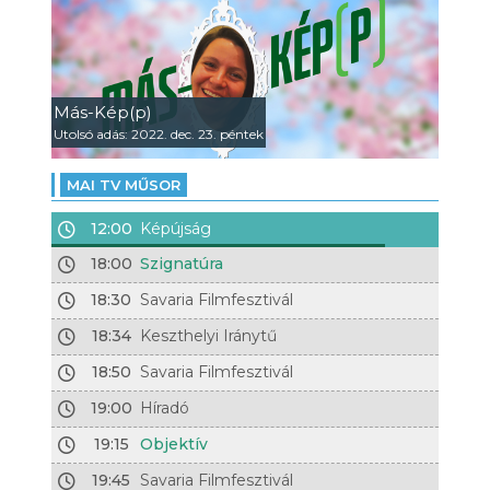
Más-Kép(p)
Utolsó adás: 2022. dec. 23. péntek
MAI TV MŰSOR
12:00
Képújság
18:00
Szignatúra
18:30
Savaria Filmfesztivál
18:34
Keszthelyi Iránytű
18:50
Savaria Filmfesztivál
19:00
Híradó
19:15
Objektív
19:45
Savaria Filmfesztivál