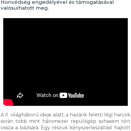
Honvédség engedélyével és támogatásával
valósulhatott meg.
A II. világháború ideje alatt, a hazánk feletti légi harcok
során több mint háromezer repülőgép sohasem tért
vissza a bázisára. Egy részük kényszerleszállást hajtott