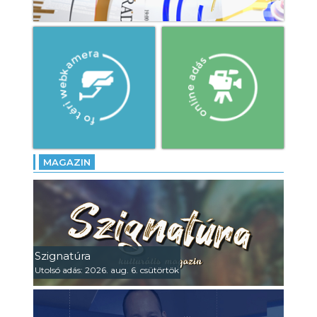
MAGAZIN
Szignatúra
Utolsó adás: 2026. aug. 6. csütörtök