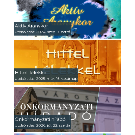
Aktív Aranykor
Utolsó adás: 2024. szep. 9. hétfő
Hittel, lélekkel
Utolsó adás: 2025. már. 16. vasárnap
Önkormányzati híradó
Utolsó adás: 2026. júl. 22. szerda