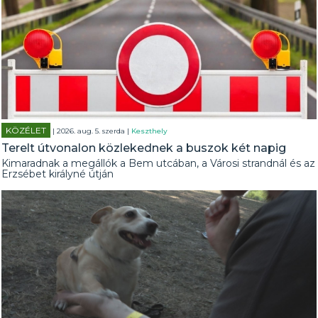
KÖZÉLET
| 2026. aug. 5. szerda |
Keszthely
Terelt útvonalon közlekednek a buszok két napig
Kimaradnak a megállók a Bem utcában, a Városi strandnál és az
Erzsébet királyné útján