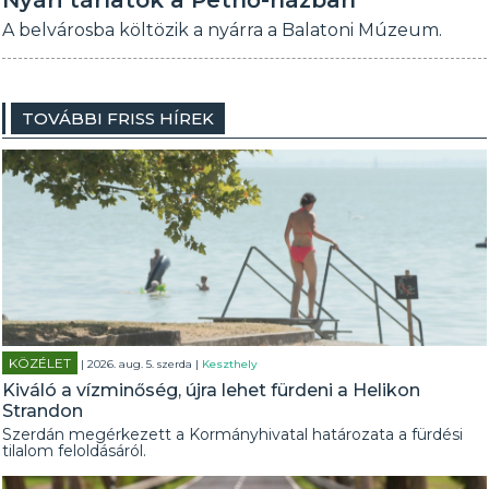
Nyári tárlatok a Pethő-házban
A belvárosba költözik a nyárra a Balatoni Múzeum.
TOVÁBBI FRISS HÍREK
KÖZÉLET
| 2026. aug. 5. szerda |
Keszthely
Kiváló a vízminőség, újra lehet fürdeni a Helikon
Strandon
Szerdán megérkezett a Kormányhivatal határozata a fürdési
tilalom feloldásáról.