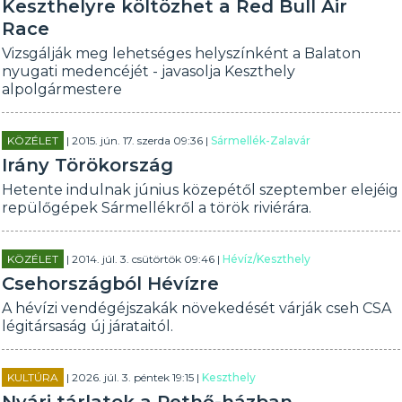
Keszthelyre költözhet a Red Bull Air
Race
Vizsgálják meg lehetséges helyszínként a Balaton
nyugati medencéjét - javasolja Keszthely
alpolgármestere
KÖZÉLET
| 2015. jún. 17. szerda 09:36 |
Sármellék-Zalavár
Irány Törökország
Hetente indulnak június közepétől szeptember elejéig
repülőgépek Sármellékről a török riviérára.
KÖZÉLET
| 2014. júl. 3. csütörtök 09:46 |
Hévíz/Keszthely
Csehországból Hévízre
A hévízi vendégéjszakák növekedését várják cseh CSA
légitársaság új járataitól.
KULTÚRA
| 2026. júl. 3. péntek 19:15 |
Keszthely