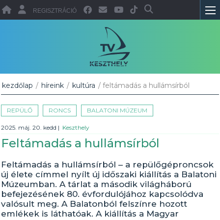
REGISZTRÁCIÓ
kezdőlap
/
híreink
/
kultúra
/ feltámadás a hullámsírból
REPÜLŐ
RONCS
BALATONI MÚZEUM
2025. máj. 20. kedd
|
Keszthely
Feltámadás a hullámsírból
Feltámadás a hullámsírból – a repülőgéproncsok
új élete címmel nyílt új időszaki kiállítás a Balatoni
Múzeumban. A tárlat a második világháború
befejezésének 80. évfordulójához kapcsolódva
valósult meg. A Balatonból felszínre hozott
emlékek is láthatóak. A kiállítás a Magyar