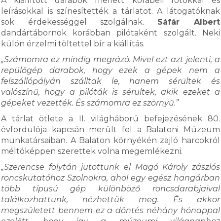
A kiállított darabok mellett korabeli fotókkal és
leírásokkal is színesítették a tárlatot. A látogatóknak
sok érdekességgel szolgálnak.
Sáfár Albert
dandártábornok korábban pilótaként szolgált. Neki
külön érzelmi töltettel bír a kiállítás.
„Számomra ez mindig megrázó. Mivel ezt azt jelenti, a
repülőgép darabok, hogy ezek a gépek nem a
felszállópályán szálltak le, hanem sérültek és
valószínű, hogy a pilóták is sérültek, akik ezeket a
gépeket vezették. És számomra ez szörnyű.”
A tárlat ötlete a II. világháború befejezésének 80.
évfordulója kapcsán merült fel a Balatoni Múzeum
munkatársaiban. A Balaton környékén zajló harcokról
méltóképpen szerettek volna megemlékezni.
„Szerencse folytán jutottunk el Magó Károly zászlós
roncskutatóhoz Szolnokra, ahol egy egész hangárban
több típusú gép különböző roncsdarabjaival
találkozhattunk, nézhettük meg. És akkor
megszületett bennem ez a döntés néhány hónappal