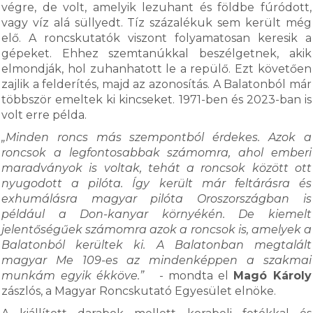
végre, de volt, amelyik lezuhant és földbe fúródott,
vagy víz alá süllyedt. Tíz százalékuk sem került még
elő. A roncskutatók viszont folyamatosan keresik a
gépeket. Ehhez szemtanúkkal beszélgetnek, akik
elmondják, hol zuhanhatott le a repülő. Ezt követően
zajlik a felderítés, majd az azonosítás. A Balatonból már
többször emeltek ki kincseket. 1971-ben és 2023-ban is
volt erre példa.
„Minden roncs más szempontból érdekes. Azok a
roncsok a legfontosabbak számomra, ahol emberi
maradványok is voltak, tehát a roncsok között ott
nyugodott a pilóta. Így került már feltárásra és
exhumálásra magyar pilóta Oroszországban is
például a Don-kanyar környékén. De kiemelt
jelentőségűek számomra azok a roncsok is, amelyek a
Balatonból kerültek ki. A Balatonban megtalált
magyar Me 109-es az mindenképpen a szakmai
munkám egyik ékköve.”
- mondta el
Magó Károly
zászlós, a Magyar Roncskutató Egyesület elnöke.