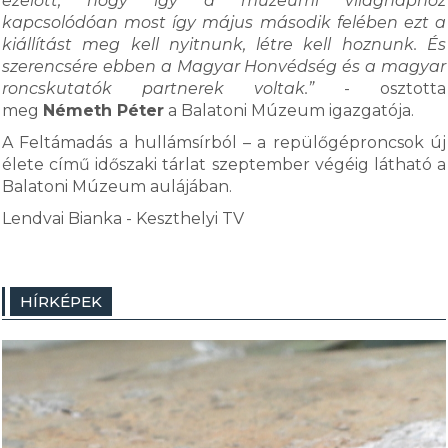
ezelőtt, hogy így a múzeumi világnaphoz
kapcsolódóan most így május második felében ezt a
kiállítást meg kell nyitnunk, létre kell hoznunk. És
szerencsére ebben a Magyar Honvédség és a magyar
roncskutatók partnerek voltak.”
- osztotta
meg
Németh Péter
a Balatoni Múzeum igazgatója.
A Feltámadás a hullámsírból – a repülőgéproncsok új
élete című időszaki tárlat szeptember végéig látható a
Balatoni Múzeum aulájában.
Lendvai Bianka - Keszthelyi TV
HÍRKÉPEK