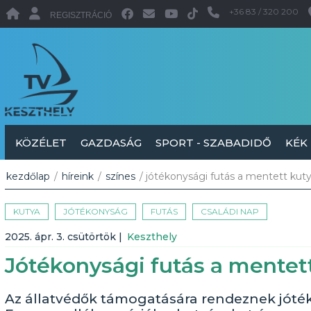
+36 83 / 320 200
REGISZTRÁCIÓ
KÖZÉLET
GAZDASÁG
SPORT - SZABADIDŐ
KÉK
kezdőlap
/
híreink
/
színes
/ jótékonysági futás a mentett kut
KUTYA
JÓTÉKONYSÁG
FUTÁS
CSALÁDI NAP
2025. ápr. 3. csütörtök
|
Keszthely
Jótékonysági futás a mentet
Az állatvédők támogatására rendeznek jótéko