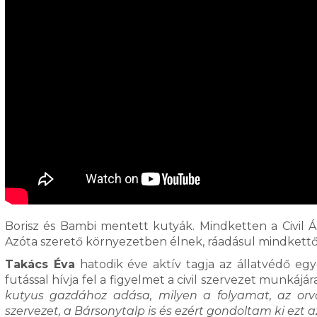
Borisz és Bambi mentett kutyák. Mindketten a Civil 
Azóta szerető környezetben élnek, ráadásul mindkettő
Takács Éva
hatodik éve aktív tagja az állatvédő egy
futással hívja fel a figyelmet a civil szervezet munkájár
kutyus gazdához adása, milyen a folyamat, az orvos
szervezet, a Bársonytalp is és ezért gondoltam ki ezt