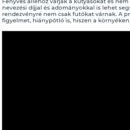
Fenyves alléhoz várják a kutyásokat és nem 
nevezési díjjal és adományokkal is lehet seg
rendezvényre nem csak futókat várnak. A pr
figyelmet, hiánypótló is, hiszen a környék