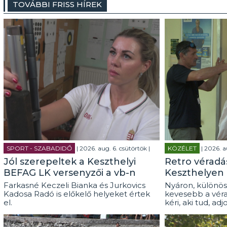
TOVÁBBI FRISS HÍREK
SPORT - SZABADIDŐ
| 2026. aug. 6. csütörtök |
KÖZÉLET
| 2026. a
Jól szerepeltek a Keszthelyi
Retro véradás
BEFAG LK versenyzői a vb-n
Keszthelyen
Farkasné Keczeli Bianka és Jurkovics
Nyáron, különös
Kadosa Radó is előkelő helyeket értek
kevesebb a véra
el.
kéri, aki tud, adj