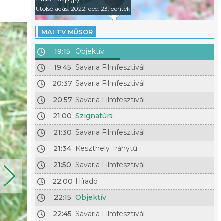
Utolsó adás: 2022. dec. 23. péntek
MAI TV MŰSOR
19:15
Objektív
19:45
Savaria Filmfesztivál
20:37
Savaria Filmfesztivál
20:57
Savaria Filmfesztivál
21:00
Szignatúra
21:30
Savaria Filmfesztivál
21:34
Keszthelyi Iránytű
21:50
Savaria Filmfesztivál
22:00
Híradó
22:15
Objektív
22:45
Savaria Filmfesztivál