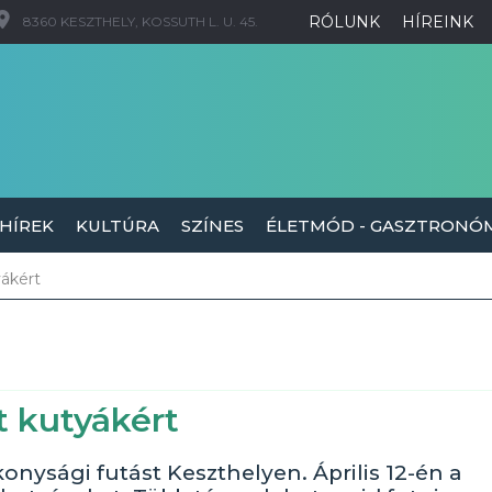
RÓLUNK
HÍREINK
8360 KESZTHELY, KOSSUTH L. U. 45.
 HÍREK
KULTÚRA
SZÍNES
ÉLETMÓD - GASZTRONÓ
yákért
t kutyákért
nysági futást Keszthelyen. Április 12-én a