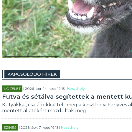
KAPCSOLÓDÓ HÍREK
KÖZÉLET
| 2026. ápr. 14. kedd 19:15 |
Keszthely
Futva és sétálva segítettek a mentett k
Kutyákkal, családokkal telt meg a keszthelyi Fenyves all
mentett állatokért mozdultak meg.
SZÍNES
| 2026. ápr. 7. kedd 19:15 |
Keszthely