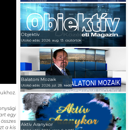
Objektív
Utolsó adás: 2026. aug. 13. csütörtök
Balatoni Mozaik
Utolsó adás: 2026. júl. 28. kedd
jukhoz.
onysági
art egy
 összes
Aktív Aranykor
t a kis