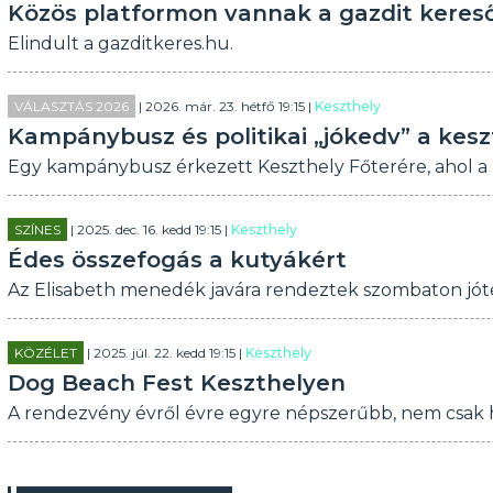
Közös platformon vannak a gazdit keres
Elindult a gazditkeres.hu.
VÁLASZTÁS 2026
| 2026. már. 23. hétfő 19:15 |
Keszthely
Kampánybusz és politikai „jókedv” a kesz
Egy kampánybusz érkezett Keszthely Főterére, ahol a M
SZÍNES
| 2025. dec. 16. kedd 19:15 |
Keszthely
Édes összefogás a kutyákért
Az Elisabeth menedék javára rendeztek szombaton jóték
KÖZÉLET
| 2025. júl. 22. kedd 19:15 |
Keszthely
Dog Beach Fest Keszthelyen
A rendezvény évről évre egyre népszerűbb, nem csak h