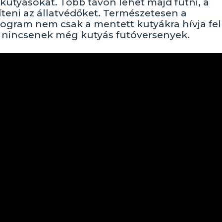
kutyásokat. Több távon lehet majd futni, a
íteni az állatvédőket. Természetesen a
ogram nem csak a mentett kutyákra hívja fel
en nincsenek még kutyás futóversenyek.