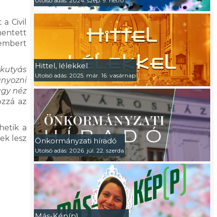
Utolsó adás: 2024. szep. 9. hétfő
a Civil
mentett
 embert
Hittel, lélekkel
 kutyás
Utolsó adás: 2025. már. 16. vasárnap
ányozni
úgy néz
ozzá az
hetik a
nek lesz
Önkormányzati híradó
Utolsó adás: 2026. júl. 22. szerda
Más-Kép(p)