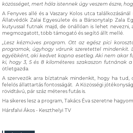
közösséget, mert hála istennek úgy veszem észre, hog
A Fenyves allé és a Vaszary Kolos utca találkozásánál 
Állatvédők Zalai Egyesülete és a Bársonytalp Zala Eg
kutyussal futnak majd, de önállóan is lehet nevezni,
megmozgatott, több támogató és segítő állt mellé.
„Lesz kézműves program. Ott az egész pici korosztál
programok, úgyhogy várunk szeretettel mindenkit. L
egyébként, aki kedvet kapna esetleg. Aki nem akar fu
ki, hogy 3, 5 és 8 kilométeres szakaszon futnának a
ötletgazda.
A szervezők arra bíztatnak mindenkit, hogy ha tud, 
felelős állattartás fontosságát. A Közösségi jótékonysági
rövidtávú, pár száz méteres futás is.
Ha sikeres lesz a program, Takács Éva szeretne hagyo
Hársfalvi Ákos - Keszthelyi TV