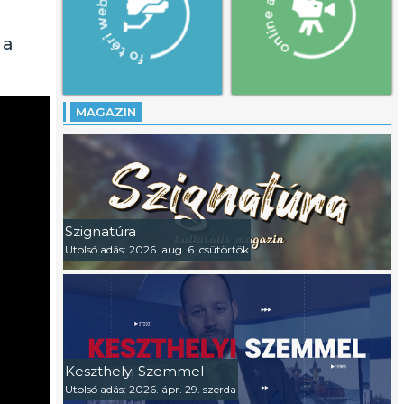
 a
MAGAZIN
Szignatúra
Utolsó adás: 2026. aug. 6. csütörtök
Keszthelyi Szemmel
Utolsó adás: 2026. ápr. 29. szerda