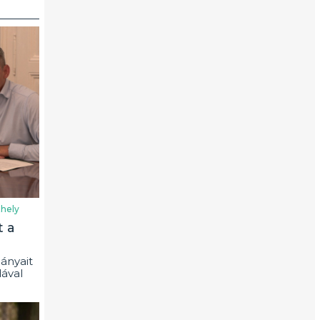
hely
t a
ányait
ával