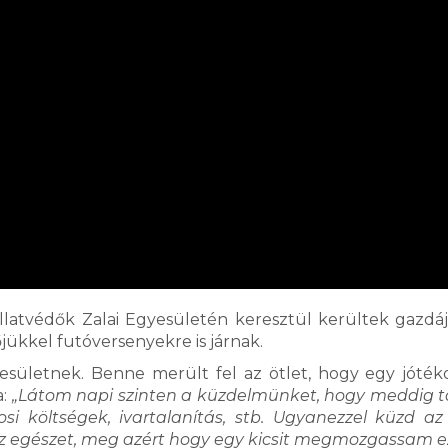
Állatvédők Zalai Egyesületén keresztül kerültek gazdá
jükkel futóversenyekre is járnak.
esületnek. Benne merült fel az ötlet, hogy egy jóték
a:
„Látom napi szinten a küzdelmünket, hogy meddig t
i költségek, ivartalanítás, stb. Ugyanezzel küzd az
 az egészet, meg azért hogy egy kicsit megmozgassam ez