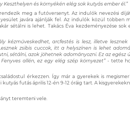
y Keszthelyen és környékén elég sok kutyás ember él.”
rendezik meg a futóversenyt. Az indulók nevezési díját 
yesület javára ajánlják fel. Az indulók közül többen 
 akár sétálni is lehet. Takács Éva kezdeményezése sok
y kézműveskedhet, arcfestés is lesz, illetve lesznek
esznek zsibis cuccok, itt a helyszínen is lehet adom
tni, sétálni, azok jöhetnek adományozni. Ez az egész 
 Fenyves allén, ez egy elég szép környezet” -
tette h
családostul érkezzen. Így már a gyerekek is megismer
 kutyás futás április 12-én 9-12 óráig tart. A kisgyerekek
mányt teremteni vele.