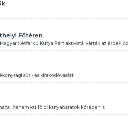
ők
thelyi Főtéren
agyar Kétfarkú Kutya Párt aktivistái várták az érdeklő
onysági süti- és kirakodóvásárt.
azai, hanem külföldi kutyabarátok körében is.