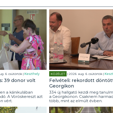
ug. 6. csütörtök |
Keszthely
KÖZÉLET
| 2026. aug. 6. csütörtök |
Keszt
: 39 donor volt
Felvételi: rekordott döntöt
Georgikon
en a kánikulában
334 új hallgató kezdi meg tanulm
dó. A Vöröskereszt azt
a Georgikonon. Csaknem harmad
on vért.
több, mint az elmúlt évben.