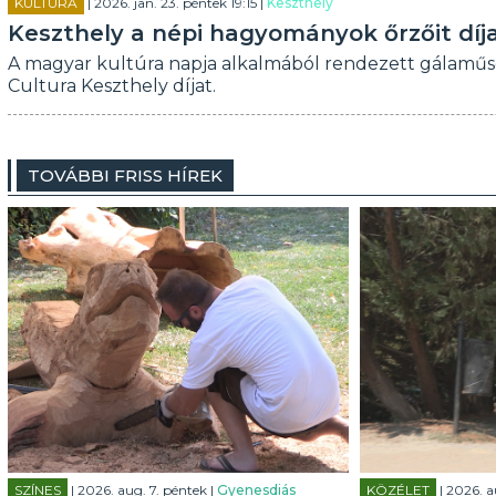
KULTÚRA
| 2026. jan. 23. péntek 19:15 |
Keszthely
Keszthely a népi hagyományok őrzőit díj
A magyar kultúra napja alkalmából rendezett gálaműso
Cultura Keszthely díjat.
TOVÁBBI FRISS HÍREK
SZÍNES
| 2026. aug. 7. péntek |
Gyenesdiás
KÖZÉLET
| 2026. a