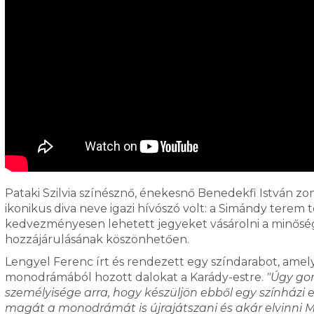
Pataki Szilvia színésznő, énekesnő Benedekfi István zon
ikonikus diva neve igazi hívószó volt: a Simándy terem 
kedvezményesen lehetett jegyeket vásárolni a minősé
hozzájárulásának köszönhetően.
Lengyel Ferenc írt és rendezett egy színdarabot, amely
monodrámából hozott dalokat a Karády-estre.
"Úgy gon
személyisége arra, hogy készüljön ebből egy színház
magát a monodrámát is újrajátszani és akár elvinni M