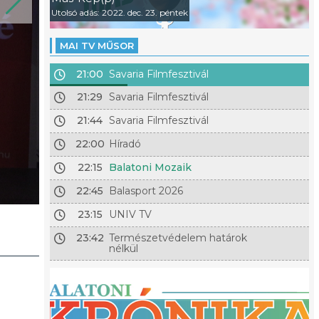
Utolsó adás: 2022. dec. 23. péntek
MAI TV MŰSOR
21:00
Savaria Filmfesztivál
21:29
Savaria Filmfesztivál
21:44
Savaria Filmfesztivál
22:00
Híradó
22:15
Balatoni Mozaik
22:45
Balasport 2026
23:15
UNIV TV
23:42
Természetvédelem határok
nélkül