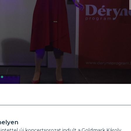
helyen
intettel új koncertsorozat indult a Goldmark Károly