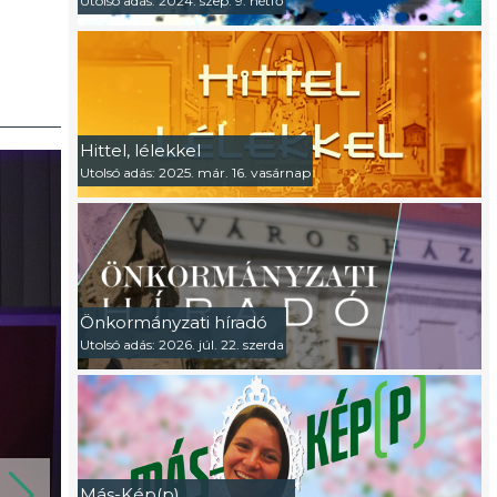
Utolsó adás: 2024. szep. 9. hétfő
Hittel, lélekkel
Utolsó adás: 2025. már. 16. vasárnap
Önkormányzati híradó
Utolsó adás: 2026. júl. 22. szerda
Más-Kép(p)