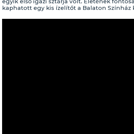
egyik első igazi sztárja volt. Életének fontos
kaphatott egy kis ízelítőt a Balaton Színház