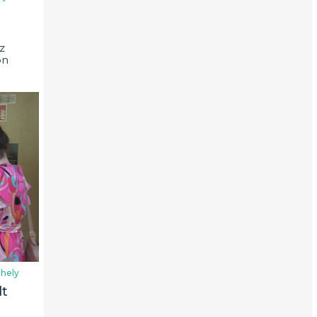
z
on
hely
lt