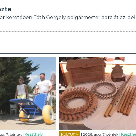
azta
r keretében Tóth Gergely polgármester adta át az idei
ug. 7. péntek |
Keszthely
KULTÚRA
| 2026. aug. 7. péntek |
Keszthe