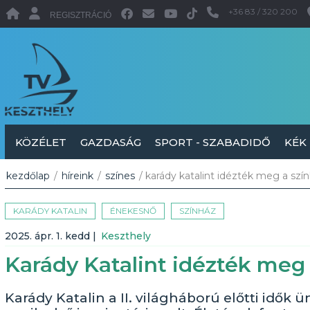
+36 83 / 320 200
REGISZTRÁCIÓ
KÖZÉLET
GAZDASÁG
SPORT - SZABADIDŐ
KÉK
kezdőlap
/
híreink
/
színes
/ karády katalint idézték meg a szí
KARÁDY KATALIN
ÉNEKESNŐ
SZÍNHÁZ
2025. ápr. 1. kedd
|
Keszthely
Karády Katalint idézték meg
Karády Katalin a II. világháború előtti idő