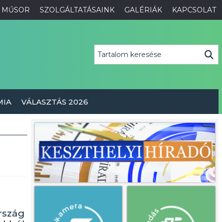
MŰSOR
SZOLGÁLTATÁSAINK
GALÉRIÁK
KAPCSOLAT
MIA
VÁLASZTÁS 2026
rszág