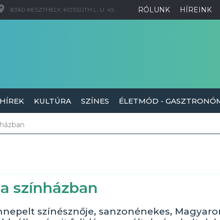
RÓLUNK
HÍREINK
8360 KESZTHELY, KOSSUTH L. U. 45.
 HÍREK
KULTÚRA
SZÍNES
ÉLETMÓD - GASZTRONÓ
nházban
 a színházban
k ünnepelt színésznője, sanzonénekes, Magyaro