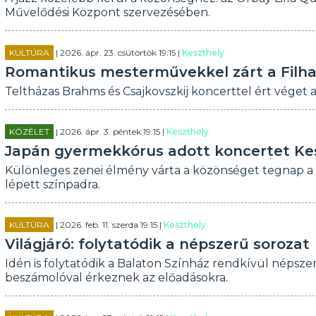
Művelődési Központ szervezésében.
KULTÚRA
| 2026. ápr. 23. csütörtök 19:15 |
Keszthely
Romantikus mesterművekkel zárt a Filh
Teltházas Brahms és Csajkovszkij koncerttel ért véget a
KÖZÉLET
| 2026. ápr. 3. péntek 19:15 |
Keszthely
Japán gyermekkórus adott koncertet Ke
Különleges zenei élmény várta a közönséget tegnap a 
lépett színpadra.
KULTÚRA
| 2026. feb. 11. szerda 19:15 |
Keszthely
Világjáró: folytatódik a népszerű sorozat
Idén is folytatódik a Balaton Színház rendkívül népszer
beszámolóval érkeznek az előadásokra.