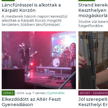
Láncfűrésszel is alkottak a
Strand kerek
Kárpáti Korzón
Keszthelyen 
mozgáskorlá
A mesterek három napon keresztül
alkottak a Kárpáti Korzó mögötti
Jövőre vízi beem
területen, többen láncfűrésszel.
Szigetfürdőre.
SZÍNES
| 2026. aug. 7. péntek |
Gyenesdiás
SPORT - SZABADI
Elkezdődött az Altér Feszt
Jól szerepel
Gyenesdiáson
Keszthelyi E