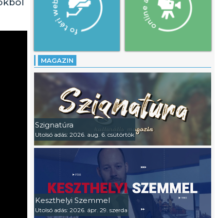
lokból
MAGAZIN
Szignatúra
Utolsó adás: 2026. aug. 6. csütörtök
Keszthelyi Szemmel
Utolsó adás: 2026. ápr. 29. szerda