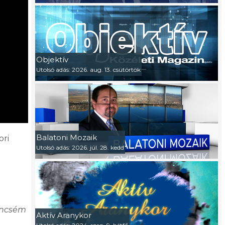
Objektív
Utolsó adás: 2026. aug. 13. csütörtök
Balatoni Mozaik
ori
Utolsó adás: 2026. júl. 28. kedd
encsém
Aktív Aranykor