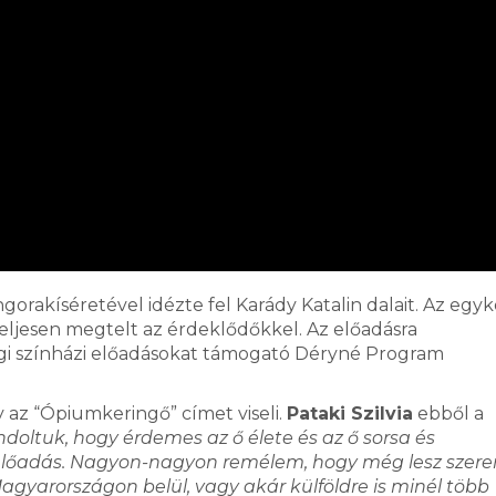
gorakíséretével idézte fel Karády Katalin dalait. Az egyk
teljesen megtelt az érdeklődőkkel. Az előadásra
gi színházi előadásokat támogató Déryné Program
 az “Ópiumkeringő” címet viseli.
Pataki Szilvia
ebből a
doltuk, hogy érdemes az ő élete és az ő sorsa és
i előadás. Nagyon-nagyon remélem, hogy még lesz szer
agyarországon belül, vagy akár külföldre is minél több