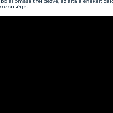
abb állomásait felidézve, az általa énekelt da
 közönsége.