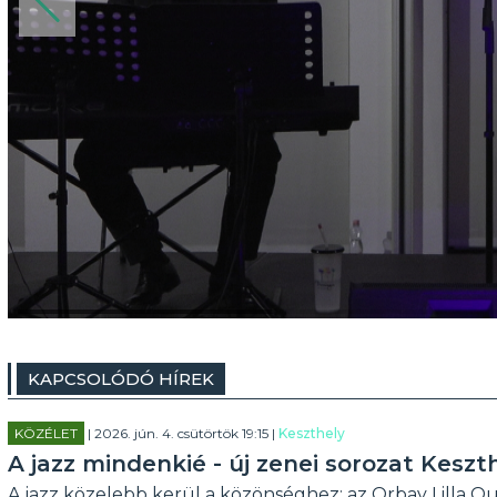
KAPCSOLÓDÓ HÍREK
KÖZÉLET
| 2026. jún. 4. csütörtök 19:15 |
Keszthely
A jazz mindenkié - új zenei sorozat Keszt
A jazz közelebb kerül a közönséghez: az Orbay Lilla Qu