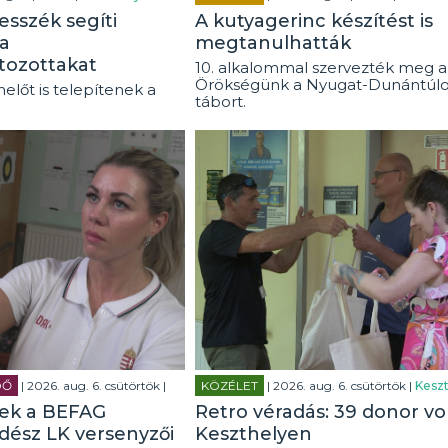
esszék segíti
A kutyagerinc készítést is
a
megtanulhatták
tozottakat
10. alkalommal szervezték meg a
Örökségünk a Nyugat-Dunántúl
előt is telepítenek a
tábort.
DŐ
| 2026. aug. 6. csütörtök |
KÖZÉLET
| 2026. aug. 6. csütörtök |
Keszt
tek a BEFAG
Retro véradás: 39 donor vo
rdész LK versenyzői
Keszthelyen