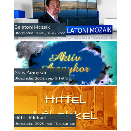
Balatoni Mozaik
Utolsó adás: 2026. júl. 28. kedd
Aktív Aranykor
Utolsó adás: 2024. szep. 9. hétfő
Hittel, lélekkel
Utolsó adás: 2025. már. 16. vasárnap