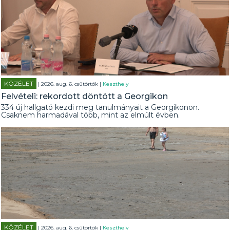
KÖZÉLET
| 2026. aug. 6. csütörtök |
Keszthely
Felvételi: rekordott döntött a Georgikon
334 új hallgató kezdi meg tanulmányait a Georgikonon.
Csaknem harmadával több, mint az elmúlt évben.
KÖZÉLET
| 2026. aug. 6. csütörtök |
Keszthely