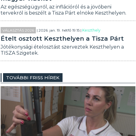
Az egészségügyről, az inflációról és a jövőbeni
tervekről is beszélt a Tisza Párt elnöke Keszthelyen.
VÁLASZTÁS 2026
| 2026. jan. 19. hétfő 19:15 |
Keszthely
Ételt osztott Keszthelyen a Tisza Párt
Jótékonysági ételosztást szerveztek Keszthelyen a
TISZA Szigetek.
TOVÁBBI FRISS HÍREK