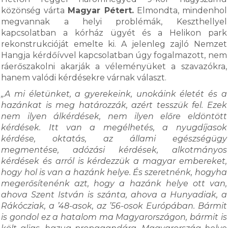
közönség várta
Magyar Pétert.
Elmondta, mindenhol
megvannak a helyi problémák, Keszthellyel
kapcsolatban a kórház ügyét és a Helikon park
rekonstrukcióját emelte ki. A jelenleg zajló Nemzet
Hangja kérdőívvel kapcsolatban úgy fogalmazott, nem
ráerőszakolni akarják a véleményüket a szavazókra,
hanem valódi kérdésekre várnak választ.
„A mi életünket, a gyerekeink, unokáink életét és a
hazánkat is meg határozzák, azért tesszük fel. Ezek
nem ilyen álkérdések, nem ilyen előre eldöntött
kérdések. Itt van a megélhetés, a nyugdíjasok
kérdése, oktatás, az állami egészségügy
megmentése, adózási kérdések, alkotmányos
kérdések és arról is kérdezzük a magyar embereket,
hogy hol is van a hazánk helye. És szeretnénk, hogyha
megerősítenénk azt, hogy a hazánk helye ott van,
ahova Szent István is szánta, ahova a Hunyadiak, a
Rákócziak, a ’48-asok, az ’56-osok Európában. Bármit
is gondol ez a hatalom ma Magyarországon, bármit is