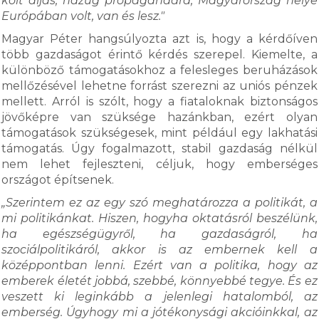
költ aljas, hazug propagandára, Magyarország helye
Európában volt, van és lesz."
Magyar Péter hangsúlyozta azt is, hogy a kérdőíven
több gazdaságot érintő kérdés szerepel. Kiemelte, a
különböző támogatásokhoz a felesleges beruházások
mellőzésével lehetne forrást szerezni az uniós pénzek
mellett. Arról is szólt, hogy a fiataloknak biztonságos
jövőképre van szüksége hazánkban, ezért olyan
támogatások szükségesek, mint például egy lakhatási
támogatás. Úgy fogalmazott, stabil gazdaság nélkül
nem lehet fejleszteni, céljuk, hogy emberséges
országot építsenek.
„Szerintem ez az egy szó meghatározza a politikát, a
mi politikánkat. Hiszen, hogyha oktatásról beszélünk,
ha egészségügyről, ha gazdaságról, ha
szociálpolitikáról, akkor is az embernek kell a
középpontban lenni. Ezért van a politika, hogy az
emberek életét jobbá, szebbé, könnyebbé tegye. És ez
veszett ki leginkább a jelenlegi hatalomból, az
emberség. Úgyhogy mi a jótékonysági akcióinkkal, az