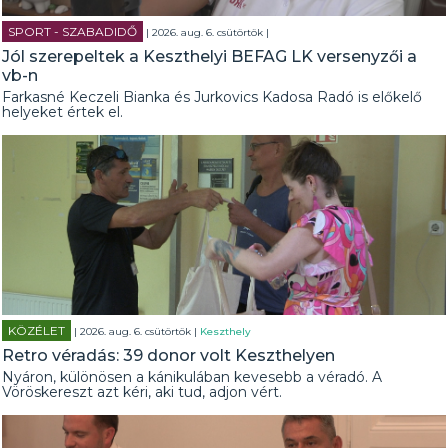
SPORT - SZABADIDŐ
| 2026. aug. 6. csütörtök |
Jól szerepeltek a Keszthelyi BEFAG LK versenyzői a
vb-n
Farkasné Keczeli Bianka és Jurkovics Kadosa Radó is előkelő
helyeket értek el.
KÖZÉLET
| 2026. aug. 6. csütörtök |
Keszthely
Retro véradás: 39 donor volt Keszthelyen
Nyáron, különösen a kánikulában kevesebb a véradó. A
Vöröskereszt azt kéri, aki tud, adjon vért.