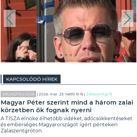
KAPCSOLÓDÓ HÍREK
VÁLASZTÁS 2026
| 2026. már. 23. hétfő 19:15 |
Zalaszentgrót
Magyar Péter szerint mind a három zalai
körzetben ők fognak nyerni
A TISZA elnöke élhetőbb vidéket, adócsökkentéseket
és emberséges Magyarországot ígért pénteken
Zalaszentgróton.