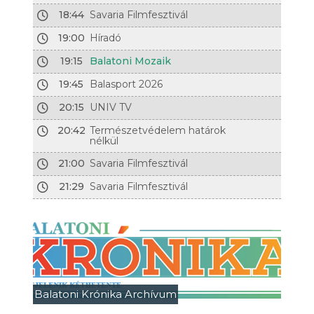
18:44
Savaria Filmfesztivál
19:00
Híradó
19:15
Balatoni Mozaik
19:45
Balasport 2026
20:15
UNIV TV
20:42
Természetvédelem határok
nélkül
21:00
Savaria Filmfesztivál
21:29
Savaria Filmfesztivál
Balatoni Krónika Archívum