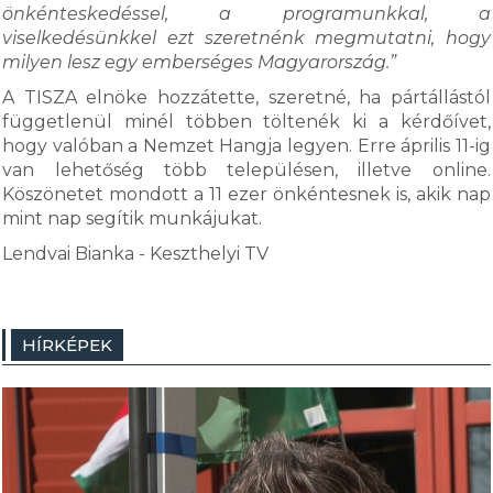
önkénteskedéssel, a programunkkal, a
viselkedésünkkel ezt szeretnénk megmutatni, hogy
milyen lesz egy emberséges Magyarország.”
A TISZA elnöke hozzátette, szeretné, ha pártállástól
függetlenül minél többen töltenék ki a kérdőívet,
hogy valóban a Nemzet Hangja legyen. Erre április 11-ig
van lehetőség több településen, illetve online.
Köszönetet mondott a 11 ezer önkéntesnek is, akik nap
mint nap segítik munkájukat.
Lendvai Bianka - Keszthelyi TV
HÍRKÉPEK