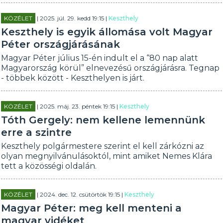
KÖZÉLET
| 2025. júl. 29. kedd 19:15 |
Keszthely
Keszthely is egyik állomása volt Magyar
Péter országjárásának
Magyar Péter július 15-én indult el a “80 nap alatt
Magyarország körül” elnevezésű országjárásra. Tegnap
- többek között - Keszthelyen is járt.
KÖZÉLET
| 2025. máj. 23. péntek 19:15 |
Keszthely
Tóth Gergely: nem kellene lemennünk
erre a szintre
Keszthely polgármestere szerint el kell zárkózni az
olyan megnyilvánulásoktól, mint amiket Nemes Klára
tett a közösségi oldalán.
KÖZÉLET
| 2024. dec. 12. csütörtök 19:15 |
Keszthely
Magyar Péter: meg kell menteni a
magyar vidéket