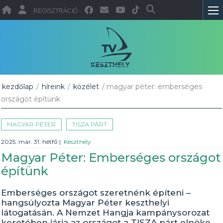
REGISZTRÁCIÓ
kezdőlap
/
híreink
/
közélet
/ magyar péter: emberséges
országot építünk
MAGYAR PÉTER
TISZA PÁRT
2025. már. 31. hétfő
|
Keszthely
Magyar Péter: Emberséges országot
építünk
Emberséges országot szeretnénk építeni –
hangsúlyozta Magyar Péter keszthelyi
látogatásán. A Nemzet Hangja kampánysorozat
keretében járja az országot a TISZA párt elnöke.