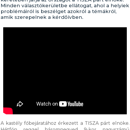
Minden választókerületbe ellátogat, ahol a helyiek
problémáiról is beszélget azokról a témákról,
amik szerepelnek a kérdőívben.
A kastély főbejáratához érkezett a TISZA párt elnöke.
Hétfőn reggel háromnegyed 9-kor nagyszámú