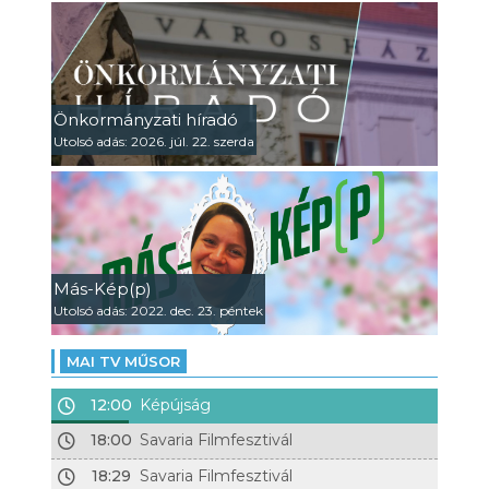
Önkormányzati híradó
Utolsó adás: 2026. júl. 22. szerda
Más-Kép(p)
Utolsó adás: 2022. dec. 23. péntek
MAI TV MŰSOR
12:00
Képújság
18:00
Savaria Filmfesztivál
18:29
Savaria Filmfesztivál