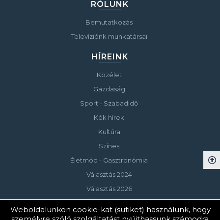
RÓLUNK
Bemutatkozás
Televíziónk munkatársai
HÍREINK
Közélet
Gazdaság
Sport - Szabadidő
Kék hírek
Kultúra
Színes
Életmód - Gasztronómia
Választás 2024
Választás 2026
Weboldalunkon cookie-kat (sütiket) használunk, hogy
személyre szóló szolgáltatást nyújthassunk számodra.
© Copyright 2023 Keszthelyi Televízió