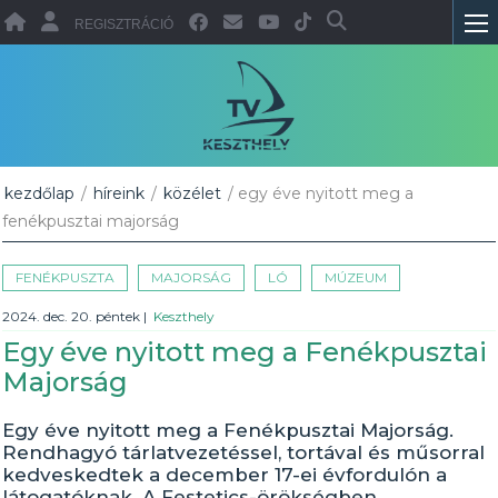
REGISZTRÁCIÓ
kezdőlap
/
híreink
/
közélet
/ egy éve nyitott meg a
fenékpusztai majorság
FENÉKPUSZTA
MAJORSÁG
LÓ
MÚZEUM
2024. dec. 20. péntek
|
Keszthely
Egy éve nyitott meg a Fenékpusztai
Majorság
Egy éve nyitott meg a Fenékpusztai Majorság.
Rendhagyó tárlatvezetéssel, tortával és műsorral
kedveskedtek a december 17-ei évfordulón a
látogatóknak. A Festetics-örökségben