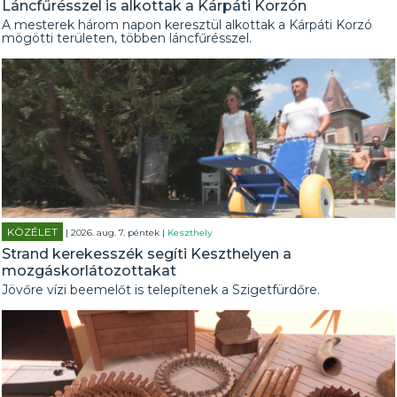
Láncfűrésszel is alkottak a Kárpáti Korzón
A mesterek három napon keresztül alkottak a Kárpáti Korzó
mögötti területen, többen láncfűrésszel.
KÖZÉLET
| 2026. aug. 7. péntek |
Keszthely
Strand kerekesszék segíti Keszthelyen a
mozgáskorlátozottakat
Jövőre vízi beemelőt is telepítenek a Szigetfürdőre.