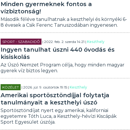
Minden gyermeknek fontos a
vízbiztonság!
Második féléve tanulhatnak a keszthelyi és környéki 6-
8 évesek a Csik Ferenc Tanuszodában ingyenesen.
SPORT - SZABADIDŐ
| 2022. feb. 2. szerda 14:21 |
Keszthely
Ingyen tanulhat úszni 440 óvodás és
kisiskolás
Az Úszó Nemzet Program célja, hogy minden magyar
gyerek víz biztos legyen.
KÖZÉLET
| 2026. júl. 9. csütörtök 19:15 |
Keszthely
Amerikai sportösztöndíjjal folytatja
tanulmányait a keszthelyi úszó
Sportösztöndíjat nyert egy amerikai, kaliforniai
egyetemre Tóth Luca, a Keszthely-hévízi Kiscápák
Sport Egyesület úszója.