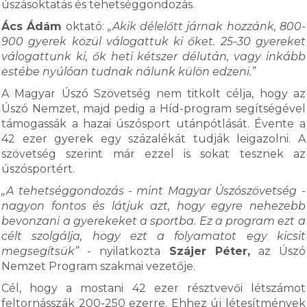
úszásoktatás és tehetséggondozás.
Ács Ádám
oktató:
„Akik délelőtt járnak hozzánk, 800-
900 gyerek közül válogattuk ki őket. 25-30 gyereket
válogattunk ki, ők heti kétszer délután, vagy inkább
estébe nyúlóan tudnak nálunk külön edzeni.”
A Magyar Úszó Szövetség nem titkolt célja, hogy az
Úszó Nemzet, majd pedig a Híd-program segítségével
támogassák a hazai úszósport utánpótlását. Évente a
42 ezer gyerek egy százalékát tudják leigazolni. A
szövetség szerint már ezzel is sokat tesznek az
úszósportért.
„A tehetséggondozás - mint Magyar Úszószövetség -
nagyon fontos és látjuk azt, hogy egyre nehezebb
bevonzani a gyerekeket a sportba. Ez a program ezt a
célt szolgálja, hogy ezt a folyamatot egy kicsit
megsegítsük”
- nyilatkozta
Szájer Péter,
az Úszó
Nemzet Program szakmai vezetője.
Cél, hogy a mostani 42 ezer résztvevői létszámot
feltornásszák 200-250 ezerre. Ehhez új létesítmények