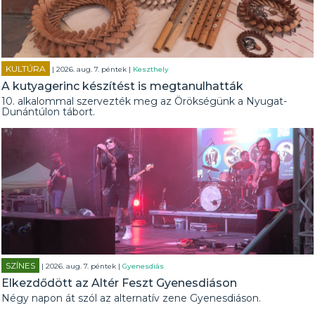
KULTÚRA
| 2026. aug. 7. péntek |
Keszthely
A kutyagerinc készítést is megtanulhatták
10. alkalommal szervezték meg az Örökségünk a Nyugat-
Dunántúlon tábort.
SZÍNES
| 2026. aug. 7. péntek |
Gyenesdiás
Elkezdődött az Altér Feszt Gyenesdiáson
Négy napon át szól az alternatív zene Gyenesdiáson.