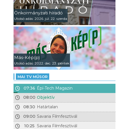
Önkormányzati híradó
Utolsó adás: 2026. júl. 22. szerda
Más-Kép(p)
Utolsó adás: 2022. dec. 23. péntek
MAI TV MŰSOR
07:36
Épí-Tech Magazin
08:00
Objektív
08:30
Határtalan
09:00
Savaria Filmfesztivál
10:25
Savaria Filmfesztivál