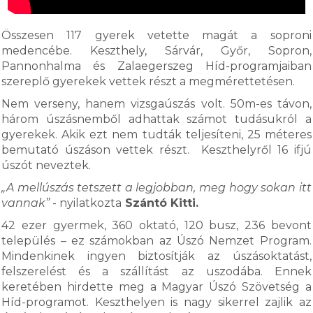
Összesen 117 gyerek vetette magát a soproni
medencébe. Keszthely, Sárvár, Győr, Sopron,
Pannonhalma és Zalaegerszeg Híd-programjaiban
szereplő gyerekek vettek részt a megmérettetésen.
Nem verseny, hanem vizsgaúszás volt. 50m-es távon,
három úszásnemből adhattak számot tudásukról a
gyerekek. Akik ezt nem tudták teljesíteni, 25 méteres
bemutató úszáson vettek részt. Keszthelyről 16 ifjú
úszót neveztek.
„A mellúszás tetszett a legjobban, meg hogy sokan itt
vannak”
- nyilatkozta
Szántó Kitti.
42 ezer gyermek, 360 oktató, 120 busz, 236 bevont
település – ez számokban az Úszó Nemzet Program.
Mindenkinek ingyen biztosítják az úszásoktatást,
felszerelést és a szállítást az uszodába. Ennek
keretében hirdette meg a Magyar Úszó Szövetség a
Híd-programot. Keszthelyen is nagy sikerrel zajlik az