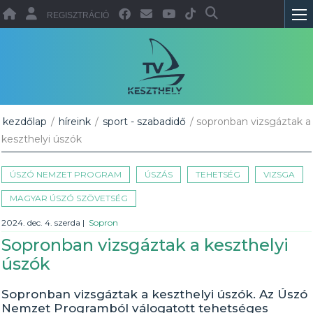
REGISZTRÁCIÓ
kezdőlap
/
híreink
/
sport - szabadidő
/ sopronban vizsgáztak a
keszthelyi úszók
ÚSZÓ NEMZET PROGRAM
ÚSZÁS
TEHETSÉG
VIZSGA
MAGYAR ÚSZÓ SZÖVETSÉG
2024. dec. 4. szerda
|
Sopron
Sopronban vizsgáztak a keszthelyi
úszók
Sopronban vizsgáztak a keszthelyi úszók. Az Úszó
Nemzet Programból válogatott tehetséges