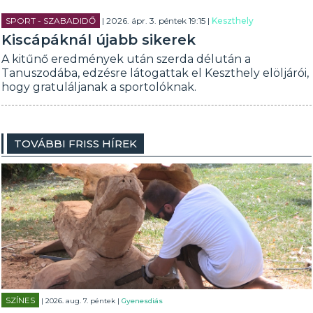
SPORT - SZABADIDŐ
| 2026. ápr. 3. péntek 19:15 |
Keszthely
Kiscápáknál újabb sikerek
A kitűnő eredmények után szerda délután a
Tanuszodába, edzésre látogattak el Keszthely elöljárói,
hogy gratuláljanak a sportolóknak.
TOVÁBBI FRISS HÍREK
SZÍNES
| 2026. aug. 7. péntek |
Gyenesdiás