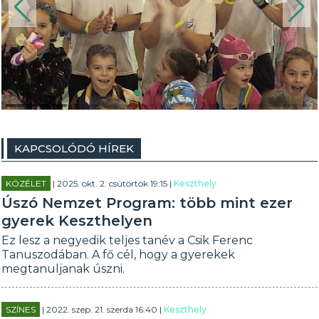
KAPCSOLÓDÓ HÍREK
KÖZÉLET
| 2025. okt. 2. csütörtök 19:15 |
Keszthely
Úszó Nemzet Program: több mint ezer
gyerek Keszthelyen
Ez lesz a negyedik teljes tanév a Csik Ferenc
Tanuszodában. A fő cél, hogy a gyerekek
megtanuljanak úszni.
SZÍNES
| 2022. szep. 21. szerda 16:40 |
Keszthely