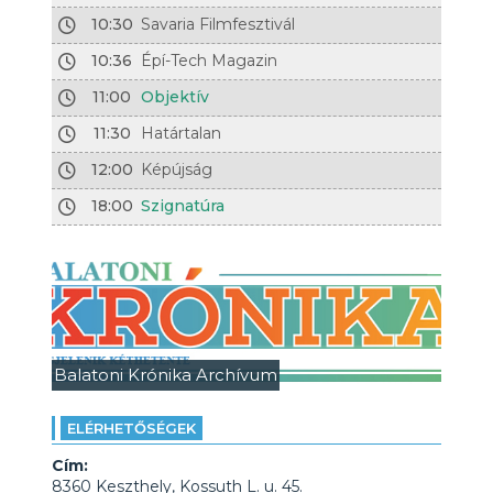
10:30
Savaria Filmfesztivál
10:36
Épí-Tech Magazin
11:00
Objektív
11:30
Határtalan
12:00
Képújság
18:00
Szignatúra
Balatoni Krónika Archívum
ELÉRHETŐSÉGEK
Cím:
8360 Keszthely, Kossuth L. u. 45.