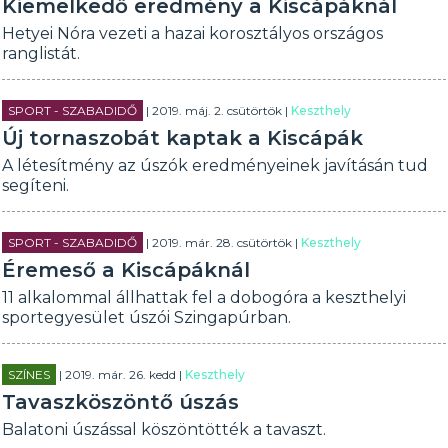
Kiemelkedő eredmény a Kiscápáknál
Hetyei Nóra vezeti a hazai korosztályos országos
ranglistát.
SPORT - SZABADIDŐ
| 2019. máj. 2. csütörtök |
Keszthely
Új tornaszobát kaptak a Kiscápák
A létesítmény az úszók eredményeinek javításán tud
segíteni.
SPORT - SZABADIDŐ
| 2019. már. 28. csütörtök |
Keszthely
Éremeső a Kiscápáknál
11 alkalommal állhattak fel a dobogóra a keszthelyi
sportegyesület úszói Szingapúrban.
SZÍNES
| 2019. már. 26. kedd |
Keszthely
Tavaszköszöntő úszás
Balatoni úszással köszöntötték a tavaszt.