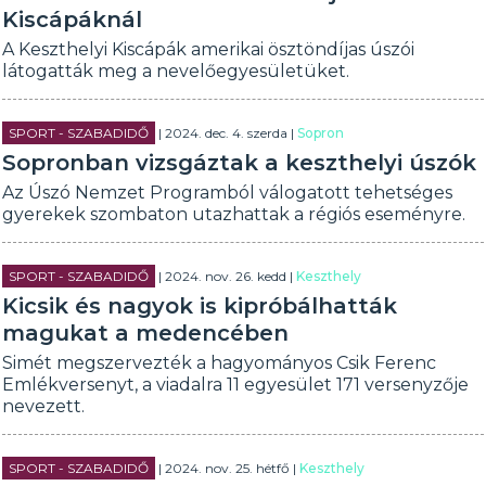
Kiscápáknál
A Keszthelyi Kiscápák amerikai ösztöndíjas úszói
látogatták meg a nevelőegyesületüket.
SPORT - SZABADIDŐ
| 2024. dec. 4. szerda |
Sopron
Sopronban vizsgáztak a keszthelyi úszók
Az Úszó Nemzet Programból válogatott tehetséges
gyerekek szombaton utazhattak a régiós eseményre.
SPORT - SZABADIDŐ
| 2024. nov. 26. kedd |
Keszthely
Kicsik és nagyok is kipróbálhatták
magukat a medencében
Simét megszervezték a hagyományos Csik Ferenc
Emlékversenyt, a viadalra 11 egyesület 171 versenyzője
nevezett.
SPORT - SZABADIDŐ
| 2024. nov. 25. hétfő |
Keszthely