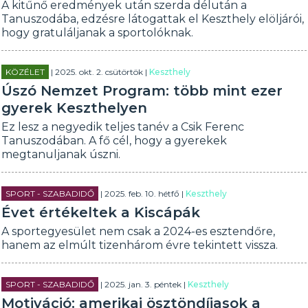
A kitűnő eredmények után szerda délután a
Tanuszodába, edzésre látogattak el Keszthely elöljárói,
hogy gratuláljanak a sportolóknak.
KÖZÉLET
| 2025. okt. 2. csütörtök |
Keszthely
Úszó Nemzet Program: több mint ezer
gyerek Keszthelyen
Ez lesz a negyedik teljes tanév a Csik Ferenc
Tanuszodában. A fő cél, hogy a gyerekek
megtanuljanak úszni.
SPORT - SZABADIDŐ
| 2025. feb. 10. hétfő |
Keszthely
Évet értékeltek a Kiscápák
A sportegyesület nem csak a 2024-es esztendőre,
hanem az elmúlt tizenhárom évre tekintett vissza.
SPORT - SZABADIDŐ
| 2025. jan. 3. péntek |
Keszthely
Motiváció: amerikai ösztöndíjasok a