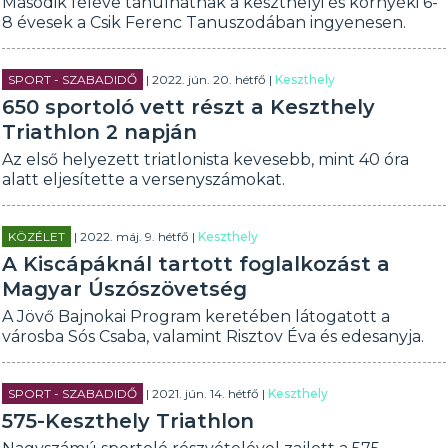
Második féléve tanulhatnak a keszthelyi és környéki 6-
8 évesek a Csik Ferenc Tanuszodában ingyenesen.
SPORT - SZABADIDŐ
| 2022. jún. 20. hétfő |
Keszthely
650 sportoló vett részt a Keszthely
Triathlon 2 napján
Az első helyezett triatlonista kevesebb, mint 40 óra
alatt eljesítette a versenyszámokat.
KÖZÉLET
| 2022. máj. 9. hétfő |
Keszthely
A Kiscápáknál tartott foglalkozást a
Magyar Úszószövetség
A Jövő Bajnokai Program keretében látogatott a
városba Sós Csaba, valamint Risztov Éva és edesanyja.
SPORT - SZABADIDŐ
| 2021. jún. 14. hétfő |
Keszthely
575-Keszthely Triathlon