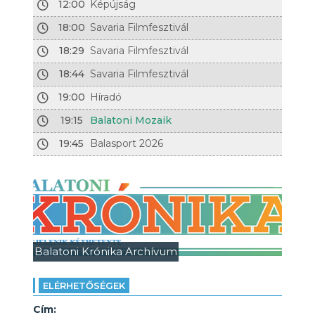
12:00
Képújság
18:00
Savaria Filmfesztivál
18:29
Savaria Filmfesztivál
18:44
Savaria Filmfesztivál
19:00
Híradó
19:15
Balatoni Mozaik
19:45
Balasport 2026
Balatoni Krónika Archívum
ELÉRHETŐSÉGEK
Cím: