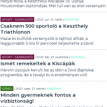
Hetyei Nóra, a Keszthelyi Kiscápák SE úszója
Houstonban ösztöndíjas. Már túl van az első versenyén.
SPORT - SZABADIDŐ
| 2023. jún. 12. hétfő |
Keszthely
Csaknem 500 sportoló a Keszthely
Triathlonon
Hazai és külföldi versenyzők is rajthoz álltak, a
leggyorsabb 3 óra 51 percceel teljesítette a távot.
SPORT - SZABADIDŐ
| 2023. feb. 23. csütörtök |
Keszthely
Ismét remekeltek a Kiscápák
Három úszojuk került be az idén a Jövő Bajnokai
programba, de a tavalyi év is eredményes volt.
SZÍNES
| 2022. szep. 21. szerda |
Keszthely
Minden gyermeknek fontos a
vízbiztonság!