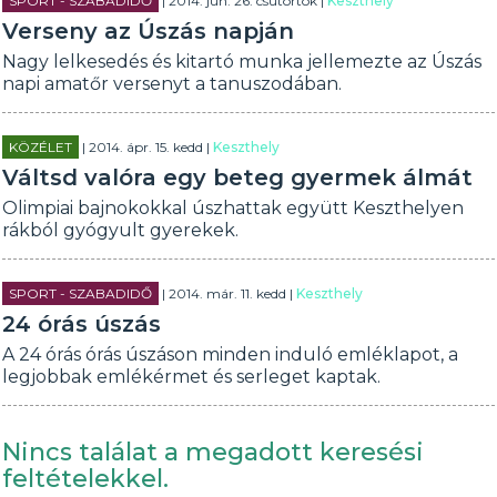
SPORT - SZABADIDŐ
| 2014. jún. 26. csütörtök |
Keszthely
Verseny az Úszás napján
Nagy lelkesedés és kitartó munka jellemezte az Úszás
napi amatőr versenyt a tanuszodában.
KÖZÉLET
| 2014. ápr. 15. kedd |
Keszthely
Váltsd valóra egy beteg gyermek álmát
Olimpiai bajnokokkal úszhattak együtt Keszthelyen
rákból gyógyult gyerekek.
SPORT - SZABADIDŐ
| 2014. már. 11. kedd |
Keszthely
24 órás úszás
A 24 órás órás úszáson minden induló emléklapot, a
legjobbak emlékérmet és serleget kaptak.
Nincs találat a megadott keresési
feltételekkel.