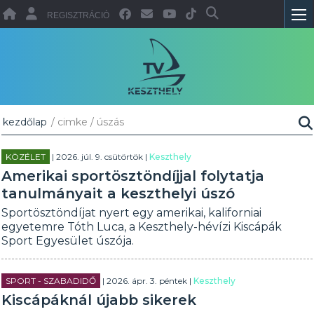
REGISZTRÁCIÓ
kezdőlap
/ cimke / úszás
KÖZÉLET
| 2026. júl. 9. csütörtök |
Keszthely
Amerikai sportösztöndíjjal folytatja
tanulmányait a keszthelyi úszó
Sportösztöndíjat nyert egy amerikai, kaliforniai
egyetemre Tóth Luca, a Keszthely-hévízi Kiscápák
Sport Egyesület úszója.
SPORT - SZABADIDŐ
| 2026. ápr. 3. péntek |
Keszthely
Kiscápáknál újabb sikerek