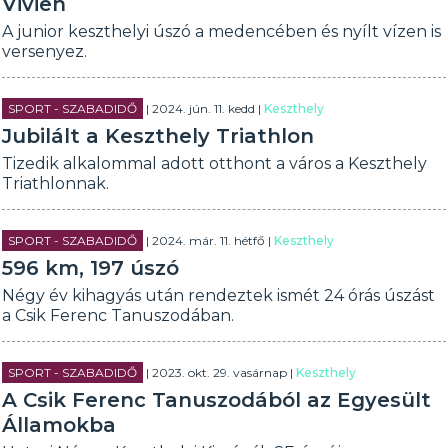
Vivien
A junior keszthelyi úszó a medencében és nyílt vízen is
versenyez.
SPORT - SZABADIDŐ
| 2024. jún. 11. kedd |
Keszthely
Jubilált a Keszthely Triathlon
Tizedik alkalommal adott otthont a város a Keszthely
Triathlonnak.
SPORT - SZABADIDŐ
| 2024. már. 11. hétfő |
Keszthely
596 km, 197 úszó
Négy év kihagyás után rendeztek ismét 24 órás úszást
a Csik Ferenc Tanuszodában.
SPORT - SZABADIDŐ
| 2023. okt. 29. vasárnap |
Keszthely
A Csik Ferenc Tanuszodából az Egyesült
Államokba