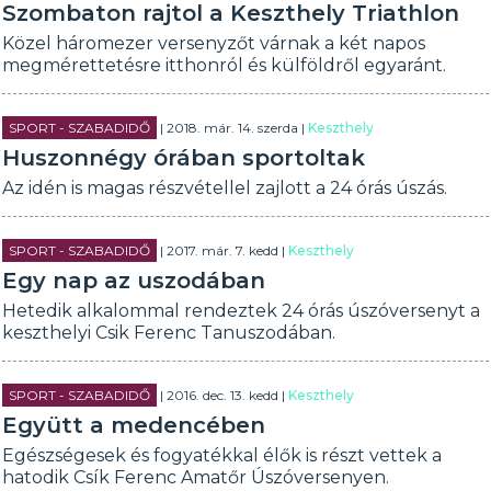
Szombaton rajtol a Keszthely Triathlon
Közel háromezer versenyzőt várnak a két napos
megmérettetésre itthonról és külföldről egyaránt.
SPORT - SZABADIDŐ
| 2018. már. 14. szerda |
Keszthely
Huszonnégy órában sportoltak
Az idén is magas részvétellel zajlott a 24 órás úszás.
SPORT - SZABADIDŐ
| 2017. már. 7. kedd |
Keszthely
Egy nap az uszodában
Hetedik alkalommal rendeztek 24 órás úszóversenyt a
keszthelyi Csik Ferenc Tanuszodában.
SPORT - SZABADIDŐ
| 2016. dec. 13. kedd |
Keszthely
Együtt a medencében
Egészségesek és fogyatékkal élők is részt vettek a
hatodik Csík Ferenc Amatőr Úszóversenyen.