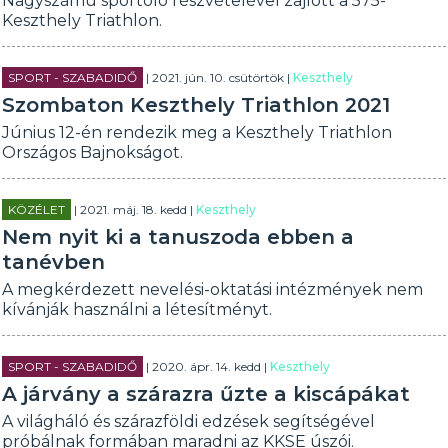
Nagyszámú sportoló részvételével zajlott a 575-
Keszthely Triathlon.
SPORT - SZABADIDŐ
| 2021. jún. 10. csütörtök |
Keszthely
Szombaton Keszthely Triathlon 2021
Június 12-én rendezik meg a Keszthely Triathlon
Országos Bajnokságot.
KÖZÉLET
| 2021. máj. 18. kedd |
Keszthely
Nem nyit ki a tanuszoda ebben a
tanévben
A megkérdezett nevelési-oktatási intézmények nem
kívánják használni a létesítményt.
SPORT - SZABADIDŐ
| 2020. ápr. 14. kedd |
Keszthely
A járvány a szárazra űzte a kiscápákat
A világháló és szárazföldi edzések segítségével
próbálnak formában maradni az KKSE úszói.