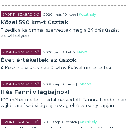
SPORT - SZABADIDŐ
| 2020. már. 10. kedd |
Keszthely
Közel 590 km-t úsztak
Tizedik alkalommal szervezték meg a 24 órás úszást
Keszthelyen.
SPORT - SZABADIDŐ
| 2020. jan. 13. hétfő |
Hévíz
Évet értékeltek az úszók
A Keszthelyi Kiscápák Risztov Évával ünnepeltek.
SPORT - SZABADIDŐ
| 2019. szep. 10. kedd |
London
Illés Fanni világbajnok!
100 méter mellen diadalmaskodott Fanni a Londonban
zajló paraúszó-világbajnokság első versenynapján.
SPORT - SZABADIDŐ
| 2019. szep. 6. péntek |
Keszthely