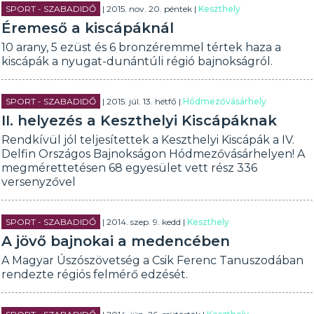
SPORT - SZABADIDŐ
| 2015. nov. 20. péntek |
Keszthely
Éremeső a kiscápáknál
10 arany, 5 ezüst és 6 bronzéremmel tértek haza a
kiscápák a nyugat-dunántúli régió bajnokságról.
SPORT - SZABADIDŐ
| 2015. júl. 13. hétfő |
Hódmezővásárhely
II. helyezés a Keszthelyi Kiscápáknak
Rendkívül jól teljesítettek a Keszthelyi Kiscápák a IV.
Delfin Országos Bajnokságon Hódmezővásárhelyen! A
megmérettetésen 68 egyesület vett rész 336
versenyzővel
SPORT - SZABADIDŐ
| 2014. szep. 9. kedd |
Keszthely
A jövő bajnokai a medencében
A Magyar Úszószövetség a Csik Ferenc Tanuszodában
rendezte régiós felmérő edzését.