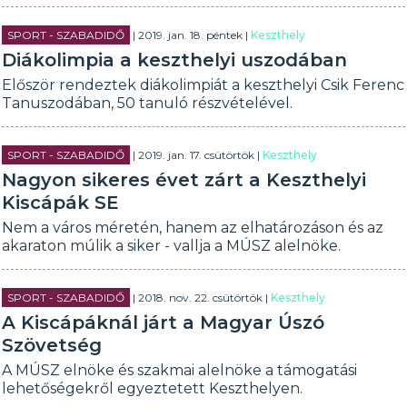
SPORT - SZABADIDŐ
| 2019. jan. 18. péntek |
Keszthely
Diákolimpia a keszthelyi uszodában
Először rendeztek diákolimpiát a keszthelyi Csik Ferenc
Tanuszodában, 50 tanuló részvételével.
SPORT - SZABADIDŐ
| 2019. jan. 17. csütörtök |
Keszthely
Nagyon sikeres évet zárt a Keszthelyi
Kiscápák SE
Nem a város méretén, hanem az elhatározáson és az
akaraton múlik a siker - vallja a MÚSZ alelnöke.
SPORT - SZABADIDŐ
| 2018. nov. 22. csütörtök |
Keszthely
A Kiscápáknál járt a Magyar Úszó
Szövetség
A MÚSZ elnöke és szakmai alelnöke a támogatási
lehetőségekről egyeztetett Keszthelyen.