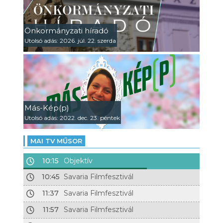
Önkormányzati híradó
Utolsó adás: 2026. júl. 22. szerda
Más-Kép(p)
Utolsó adás: 2022. dec. 23. péntek
MAI TV MŰSOR
10:15
Objektív
10:45
Savaria Filmfesztivál
11:37
Savaria Filmfesztivál
11:57
Savaria Filmfesztivál