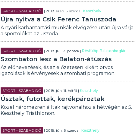
SPORT - SZABADIDŐ
| 2018. szep. 5. szerda |
Keszthely
Újra nyitva a Csik Ferenc Tanuszoda
A nyári karbantartási munkák elvégzése után újra várja
a sportolókat az uszoda.
SPORT - SZABADIDŐ
| 2018. júl. 13. péntek |
Révfülöp-Balatonboglár
Szombaton lesz a Balaton-átúszás
Az előnevezések, és az előzetesen kikért orvosi
igazolások is érvényesek a szombati programon.
SPORT - SZABADIDŐ
| 2018. jún. 11. hétfő |
Keszthely
Úsztak, futottak, kerékpároztak
Közel háromezren álltak rajtvonalhoz a hétvégén az 5.
Keszthely Triathlonon.
SPORT - SZABADIDŐ
| 2018. jún. 6. szerda |
Keszthely