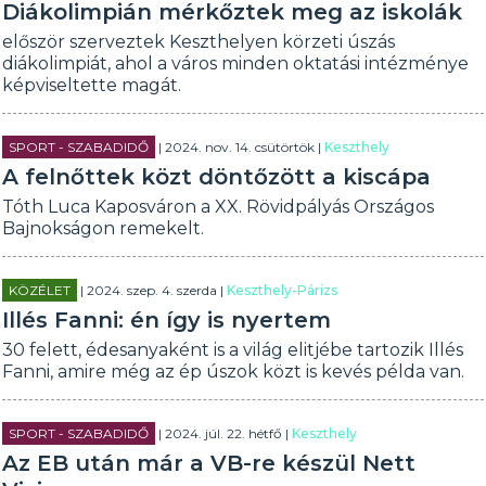
Diákolimpián mérkőztek meg az iskolák
először szerveztek Keszthelyen körzeti úszás
diákolimpiát, ahol a város minden oktatási intézménye
képviseltette magát.
SPORT - SZABADIDŐ
| 2024. nov. 14. csütörtök |
Keszthely
A felnőttek közt döntőzött a kiscápa
Tóth Luca Kaposváron a XX. Rövidpályás Országos
Bajnokságon remekelt.
KÖZÉLET
| 2024. szep. 4. szerda |
Keszthely-Párizs
Illés Fanni: én így is nyertem
30 felett, édesanyaként is a világ elitjébe tartozik Illés
Fanni, amire még az ép úszok közt is kevés példa van.
SPORT - SZABADIDŐ
| 2024. júl. 22. hétfő |
Keszthely
Az EB után már a VB-re készül Nett