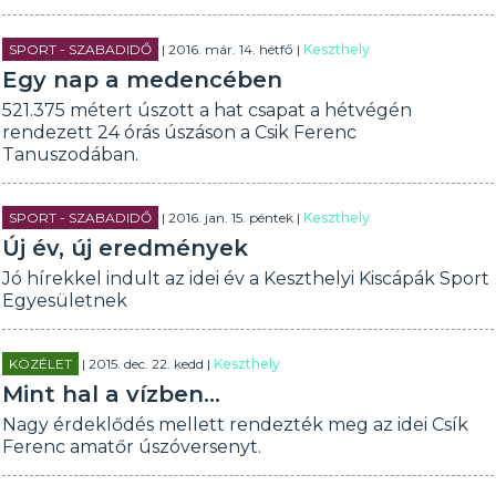
SPORT - SZABADIDŐ
| 2016. már. 14. hétfő |
Keszthely
Egy nap a medencében
521.375 métert úszott a hat csapat a hétvégén
rendezett 24 órás úszáson a Csik Ferenc
Tanuszodában.
SPORT - SZABADIDŐ
| 2016. jan. 15. péntek |
Keszthely
Új év, új eredmények
Jó hírekkel indult az idei év a Keszthelyi Kiscápák Sport
Egyesületnek
KÖZÉLET
| 2015. dec. 22. kedd |
Keszthely
Mint hal a vízben...
Nagy érdeklődés mellett rendezték meg az idei Csík
Ferenc amatőr úszóversenyt.