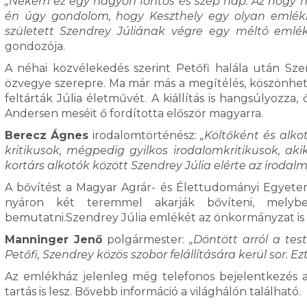
„Nekem ez egy nagyon fontos és szép nap. Az hogy n
én úgy gondolom, hogy Keszthely egy olyan emlékhe
született Szendrey Júliának végre egy méltó emlék
gondozója.
A néhai közvélekedés szerint Petőfi halála után Sz
özvegye szerepre. Ma már más a megítélés, köszönhe
feltárták Júlia életművét. A kiállítás is hangsúlyozza, 
Andersen meséit ő fordította először magyarra.
Berecz Ágnes
irodalomtörténész:
„Költőként és alko
kritikusok, mégpedig gyilkos irodalomkritikusok, ak
kortárs alkotók között Szendrey Júlia elérte az irodalmi
A bővítést a Magyar Agrár- és Élettudományi Egyetem
nyáron két teremmel akarják bővíteni, melybe
bemutatni.Szendrey Júlia emlékét az önkormányzat is
Manninger Jenő
polgármester:
„Döntött arról a te
Petőfi, Szendrey közös szobor felállítására kerül sor. 
Az emlékház jelenleg még telefonos bejelentkezés al
tartás is lesz. Bővebb információ a világhálón található.