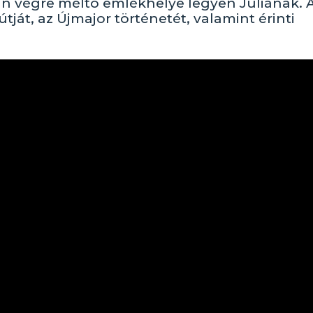
ban végre méltó emlékhelye legyen Júliának. 
tútját, az Újmajor történetét, valamint érinti