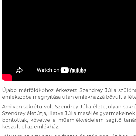
Újabb mérföldkőhöz érkezett Szendrey Júlia szülőház
emlékszoba megnyitása után emlékházzá bővült a lét
Amilyen sokrétű volt Szendrey Júlia élete, olyan sokrét
Szendrey életútja, illetve Júlia meséi és gyermekeinek í
bontottak, követve a műemlékvédelem segítő tanács
készült el az emlékház.