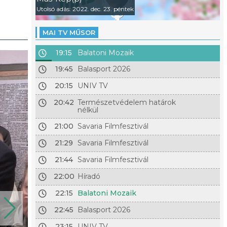
Utolsó adás: 2022. dec. 23. péntek
MAI TV MŰSOR
19:15
Balatoni Mozaik
19:45
Balasport 2026
20:15
UNIV TV
20:42
Természetvédelem határok
nélkül
21:00
Savaria Filmfesztivál
21:29
Savaria Filmfesztivál
21:44
Savaria Filmfesztivál
22:00
Híradó
22:15
Balatoni Mozaik
22:45
Balasport 2026
23:15
UNIV TV