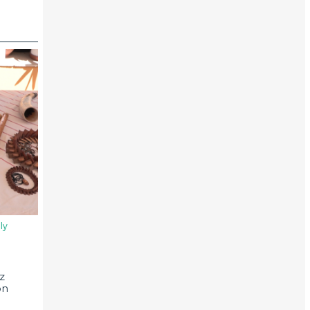
ly
z
on