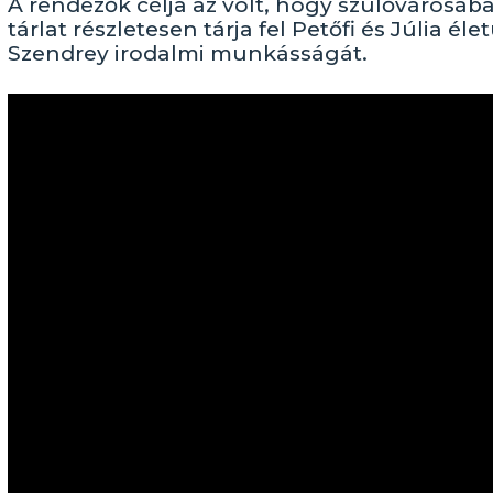
A rendezők célja az volt, hogy szülővárosá
tárlat részletesen tárja fel Petőfi és Júlia éle
Szendrey irodalmi munkásságát.