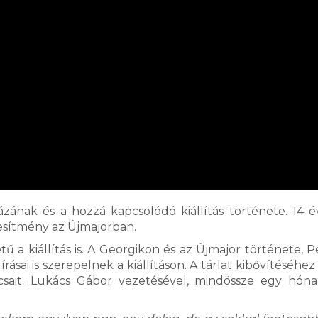
ának és a hozzá kapcsolódó kiállítás története. 14 é
esítmény az Újmajorban.
ű a kiállítás is. A Georgikon és az Újmajor története, Pe
rásai is szerepelnek a kiállításon. A tárlat kibővítéséhez
ait. Lukács Gábor vezetésével, mindössze egy hóna