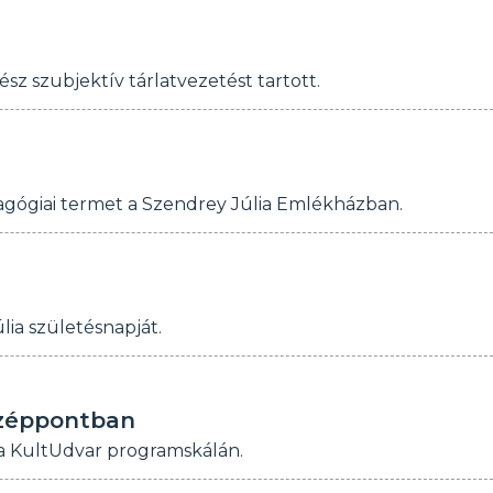
 szubjektív tárlatvezetést tartott.
gógiai termet a Szendrey Júlia Emlékházban.
ia születésnapját.
középpontban
t a KultUdvar programskálán.