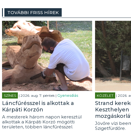
TOVÁBBI FRISS HÍREK
SZÍNES
| 2026. aug. 7. péntek |
Gyenesdiás
KÖZÉLET
| 2026. a
Láncfűrésszel is alkottak a
Strand kerek
Kárpáti Korzón
Keszthelyen 
mozgáskorlá
A mesterek három napon keresztül
alkottak a Kárpáti Korzó mögötti
Jövőre vízi beem
területen, többen láncfűrésszel.
Szigetfürdőre.