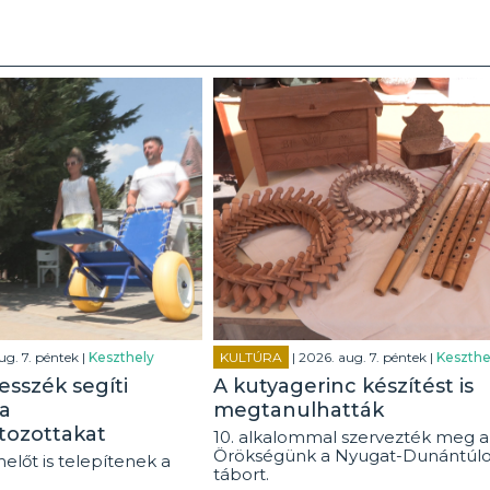
ug. 7. péntek |
Keszthely
KULTÚRA
| 2026. aug. 7. péntek |
Keszthe
esszék segíti
A kutyagerinc készítést is
a
megtanulhatták
tozottakat
10. alkalommal szervezték meg a
Örökségünk a Nyugat-Dunántúl
előt is telepítenek a
tábort.