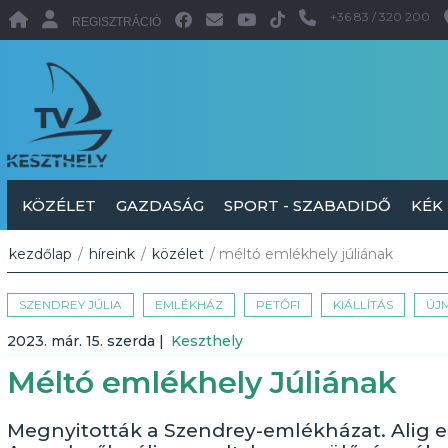
+36 83 / 320 200
REGISZTRÁCIÓ
KÖZÉLET
GAZDASÁG
SPORT - SZABADIDŐ
KÉK
kezdőlap
/
híreink
/
közélet
/ méltó emlékhely júliának
SZENDREY JÚLIA
EMLÉKHÁZ
PETŐFI
KIÁLLÍTÁS
ÚJ
2023. már. 15. szerda
|
Keszthely
Méltó emlékhely Júliának
Megnyitották a Szendrey-emlékházat. Alig eg