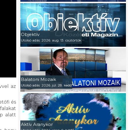
Objektív
Utolsó adás: 2026. aug. 13. csütörtök
Balatoni Mozaik
Utolsó adás: 2026. júl. 28. kedd
vvel az
tőfi és
 falakat
p alatt
Aktív Aranykor