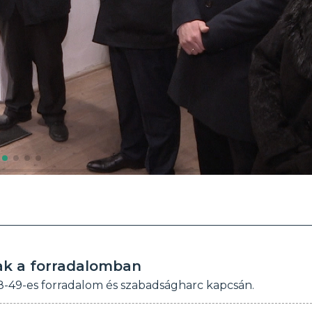
nak a forradalomban
-49-es forradalom és szabadságharc kapcsán.