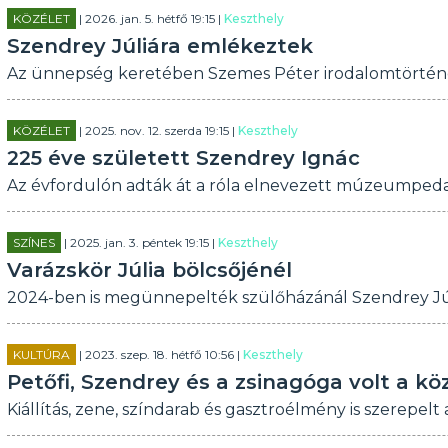
KÖZÉLET
| 2026. jan. 5. hétfő 19:15 |
Keszthely
Szendrey Júliára emlékeztek
Az ünnepség keretében Szemes Péter irodalomtörténész
KÖZÉLET
| 2025. nov. 12. szerda 19:15 |
Keszthely
225 éve született Szendrey Ignác
Az évfordulón adták át a róla elnevezett múzeumpeda
SZÍNES
| 2025. jan. 3. péntek 19:15 |
Keszthely
Varázskör Júlia bölcsőjénél
2024-ben is megünnepelték szülőházánál Szendrey Júl
KULTÚRA
| 2023. szep. 18. hétfő 10:56 |
Keszthely
Petőfi, Szendrey és a zsinagóga volt a 
Kiállítás, zene, színdarab és gasztroélmény is szerepel