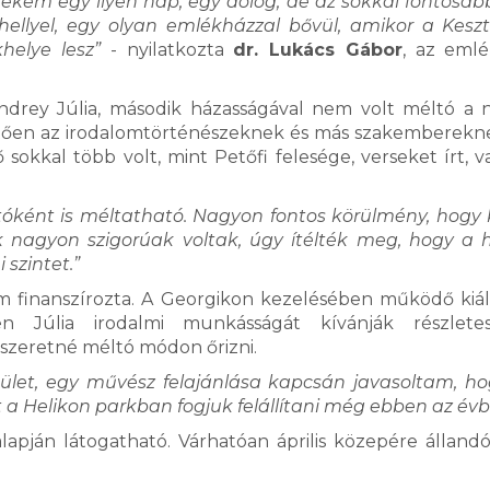
ekem egy ilyen nap, egy dolog, de az sokkal fontosab
llyel, egy olyan emlékházzal bővül, amikor a Kesz
helye lesz”
- nyilatkozta
dr. Lukács Gábor
, az eml
endrey Júlia, második házasságával nem volt méltó a
tően az irodalomtörténészeknek és más szakemberekne
ő sokkal több volt, mint Petőfi felesége, verseket írt, 
tóként is méltatható. Nagyon fontos körülmény, hogy 
ik nagyon szigorúak voltak, úgy ítélték meg, hogy a 
 szintet.”
 finanszírozta. A Georgikon kezelésében működő kiáll
n Júlia irodalmi munkásságát kívánják részlete
 szeretné méltó módon őrizni.
stület, egy művész felajánlása kapcsán javasoltam, h
Ezt a Helikon parkban fogjuk felállítani még ebben az évb
apján látogatható. Várhatóan április közepére állandó