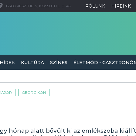
RÓLUNK
HÍREINK
8360 KESZTHELY, KOSSUTH L. U. 45.
 HÍREK
KULTÚRA
SZÍNES
ÉLETMÓD - GASZTRONÓ
MAJOR
GEORGIKON
y hónap alatt bővült ki az emlékszoba kiállít