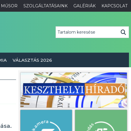
MŰSOR
SZOLGÁLTATÁSAINK
GALÉRIÁK
KAPCSOLAT
MIA
VÁLASZTÁS 2026
ása.