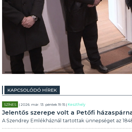
KAPCSOLÓDÓ HÍREK
SZÍNES
| 2026. már. 13. péntek 19:15 |
Keszthely
Jelentős szerepe volt a Petőfi házaspár
A Szendrey Emlékháznál tartottak ünnepséget az 1848