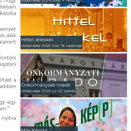
b, hogy
Utolsó adás: 2024. szep. 9. hétfő
thelyen
ékszoba
 nemzet
k, akik
Hittel, lélekkel
valamint
Utolsó adás: 2025. már. 16. vasárnap
kortárs
hajdani
ítást a
Önkormányzati híradó
sebben
Utolsó adás: 2026. júl. 22. szerda
ogy egy
en.”
 nyitva
Más-Kép(p)