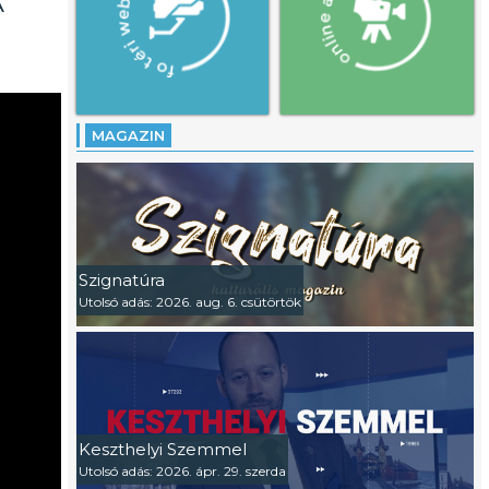
A
MAGAZIN
Szignatúra
Utolsó adás: 2026. aug. 6. csütörtök
Keszthelyi Szemmel
Utolsó adás: 2026. ápr. 29. szerda