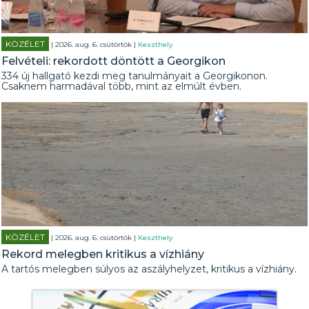
KÖZÉLET
| 2026. aug. 6. csütörtök |
Keszthely
Felvételi: rekordott döntött a Georgikon
334 új hallgató kezdi meg tanulmányait a Georgikonon.
Csaknem harmadával több, mint az elmúlt évben.
KÖZÉLET
| 2026. aug. 6. csütörtök |
Keszthely
Rekord melegben kritikus a vízhiány
A tartós melegben súlyos az aszályhelyzet, kritikus a vízhiány.