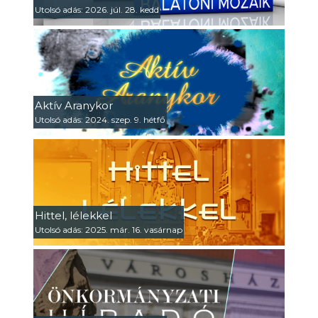
Utolsó adás: 2026. júl. 28. kedd
Aktív Aranykor
Utolsó adás: 2024. szep. 9. hétfő
Hittel, lélekkel
Utolsó adás: 2025. már. 16. vasárnap