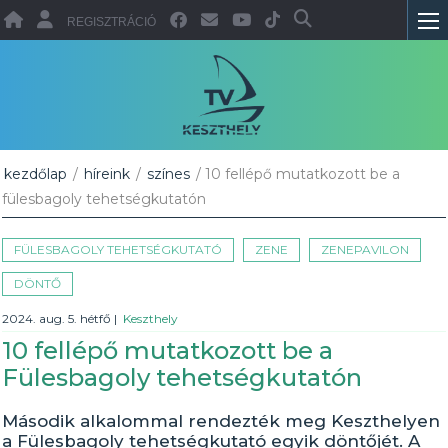
REGISZTRÁCIÓ
kezdőlap
/
híreink
/
színes
/ 10 fellépő mutatkozott be a
fülesbagoly tehetségkutatón
FÜLESBAGOLY TEHETSÉGKUTATÓ
ZENE
ZENEPAVILON
DÖNTŐ
2024. aug. 5. hétfő
|
Keszthely
10 fellépő mutatkozott be a
Fülesbagoly tehetségkutatón
Második alkalommal rendezték meg Keszthelyen
a Fülesbagoly tehetségkutató egyik döntőjét. A