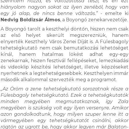
szerintem hozzá, és változatossá teszi, és én ezt
hiányolom nagyon sokat az ilyen zenéből, hogy van
egy jó alap, de nincs benne változás.”
- emelte ki
Nedvig Boldizsár Álmos
, a Boyongó zenekarvezetője.
A Boyongó tarolt a keszthelyi döntőn, hiszen nem csak
az első helyet sikerült megszerezniük, hanem
elnyerték Keszthely Város Zenei Díját is. A Fülesbagoly
tehetségkutató nem csak bemutatkozási lehetőséget
kínál, hanem hatalmas lökést adhat egy-egy
zenekarnak, hiszen fesztivál fellépéseket, lemezkiadási
és videoklip készítési lehetőséget, illetve képzéseket
nyerhetnek a legtehetségesebbek. Keszthelyen immár
második alkalommal szervezték meg a programot.
„Az Öröm a zene tehetségkutató sorozatnak része a
Fülesbagoly tehetségkutató. Ezek a tehetségkutatók
minden megyében megmutatkoznak, így Zala
megyében is szükség volt egy ilyen versenyre. Amikor
azon gondolkodtunk, hogy milyen szuper lenne itt a
vármegyében egy tehetségkutatót csinálni, akkor
rögtön az ugrott be, hogy akkor legyen már Balaton-