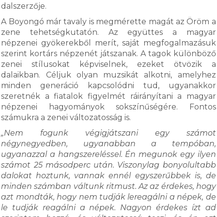
dalszerzője.
A Boyongó már tavaly is megmérette magát az Öröm a
zene tehetségkutatón. Az együttes a magyar
népzenei gyökerekből merít, saját megfogalmazásuk
szerint kortárs népzenét játszanak. A tagok különböző
zenei stílusokat képviselnek, ezeket ötvözik a
dalaikban. Céljuk olyan muzsikát alkotni, amelyhez
minden generáció kapcsolódni tud, ugyanakkor
szeretnék a fiatalok figyelmét ráirányítani a magyar
népzenei hagyományok sokszínűségére. Fontos
számukra a zenei változatosság is.
„Nem fogunk végigjátszani egy számot
négynegyedben, ugyanabban a tempóban,
ugyanazzal a hangszereléssel. Én megunok egy ilyen
számot 25 másodperc után. Viszonylag bonyolultabb
dalokat hoztunk, vannak ennél egyszerűbbek is, de
minden számban váltunk ritmust. Az az érdekes, hogy
azt mondták, hogy nem tudják lereagálni a népek, de
le tudják reagálni a népek. Nagyon érdekes ízt ad