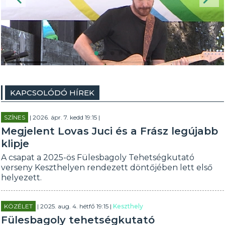
KAPCSOLÓDÓ HÍREK
SZÍNES
| 2026. ápr. 7. kedd 19:15 |
Megjelent Lovas Juci és a Frász legújabb
klipje
A csapat a 2025-ös Fülesbagoly Tehetségkutató
verseny Keszthelyen rendezett döntőjében lett első
helyezett.
KÖZÉLET
| 2025. aug. 4. hétfő 19:15 |
Keszthely
Fülesbagoly tehetségkutató