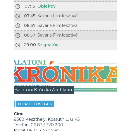
07:15
Objektív
07:45
Savaria Filmfesztivál
08:37
Savaria Filmfesztivál
08:57
Savaria Filmfesztivál
09:00
Szignatúra
Balatoni Krónika Archívum
ELÉRHETŐSÉGEK
Cím:
8360 Keszthely, Kossuth L. u. 45.
Telefon: 06 83 / 320 200
Mobil: 06 30 / 427 7341