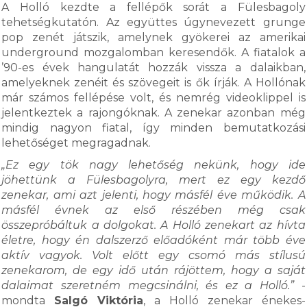
A Holló kezdte a fellépők sorát a Fülesbagoly
tehetségkutatón. Az együttes úgynevezett grunge
pop zenét játszik, amelynek gyökerei az amerikai
underground mozgalomban keresendők. A fiatalok a
’90-es évek hangulatát hozzák vissza a dalaikban,
amelyeknek zenéit és szövegeit is ők írják. A Hollónak
már számos fellépése volt, és nemrég videoklippel is
jelentkeztek a rajongóknak. A zenekar azonban még
mindig nagyon fiatal, így minden bemutatkozási
lehetőséget megragadnak.
„Ez egy tök nagy lehetőség nekünk, hogy ide
jöhettünk a Fülesbagolyra, mert ez egy kezdő
zenekar, ami azt jelenti, hogy másfél éve működik. A
másfél évnek az első részében még csak
összepróbáltuk a dolgokat. A Holló zenekart az hívta
életre, hogy én dalszerző előadóként már több éve
aktív vagyok. Volt előtt egy csomó más stílusú
zenekarom, de egy idő után rájöttem, hogy a saját
dalaimat szeretném megcsinálni, és ez a Holló.”
-
mondta
Salgó Viktória
, a Holló zenekar énekes-