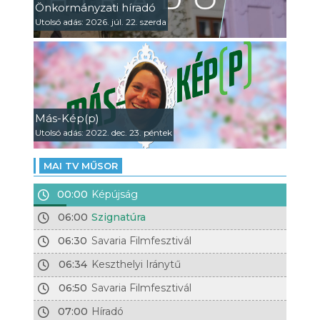
Önkormányzati híradó
Utolsó adás: 2026. júl. 22. szerda
Más-Kép(p)
Utolsó adás: 2022. dec. 23. péntek
MAI TV MŰSOR
00:00
Képújság
06:00
Szignatúra
06:30
Savaria Filmfesztivál
06:34
Keszthelyi Iránytű
06:50
Savaria Filmfesztivál
07:00
Híradó