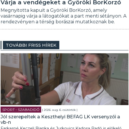
Várja a vendégeket a Györöki BorKorzó
Megnyitotta kapuit a Györöki BorKorzó, amely
vasárnapig várja a látogatókat a part menti sétányon. A
rendezvényen a térség borászai mutatkoznak be.
TOVÁBBI FRISS HÍREK
SPORT - SZABADIDŐ
| 2026. aug. 6. csütörtök |
Jól szerepeltek a Keszthelyi BEFAG LK versenyzői a
vb-n
Farkasné Keczeli Bianka és Jurkovics Kadosa Radó is előkelő