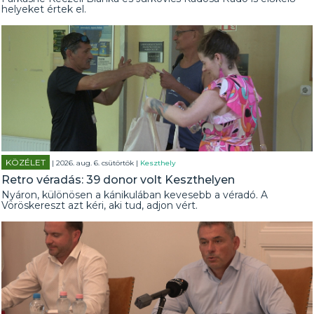
helyeket értek el.
KÖZÉLET
| 2026. aug. 6. csütörtök |
Keszthely
Retro véradás: 39 donor volt Keszthelyen
Nyáron, különösen a kánikulában kevesebb a véradó. A
Vöröskereszt azt kéri, aki tud, adjon vért.