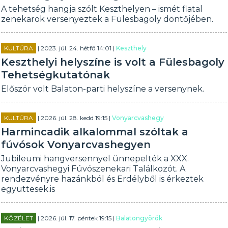
A tehetség hangja szólt Keszthelyen – ismét fiatal
zenekarok versenyeztek a Fülesbagoly döntőjében.
KULTÚRA
| 2023. júl. 24. hétfő 14:01 |
Keszthely
Keszthelyi helyszíne is volt a Fülesbagoly
Tehetségkutatónak
Először volt Balaton-parti helyszíne a versenynek.
KULTÚRA
| 2026. júl. 28. kedd 19:15 |
Vonyarcvashegy
Harmincadik alkalommal szóltak a
fúvósok Vonyarcvashegyen
Jubileumi hangversennyel ünnepelték a XXX.
Vonyarcvashegyi Fúvószenekari Találkozót. A
rendezvényre hazánkból és Erdélyből is érkeztek
együttesek.is
KÖZÉLET
| 2026. júl. 17. péntek 19:15 |
Balatongyörök