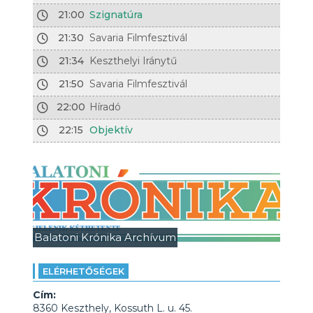
21:00
Szignatúra
21:30
Savaria Filmfesztivál
21:34
Keszthelyi Iránytű
21:50
Savaria Filmfesztivál
22:00
Híradó
22:15
Objektív
Balatoni Krónika Archívum
ELÉRHETŐSÉGEK
Cím:
8360 Keszthely, Kossuth L. u. 45.