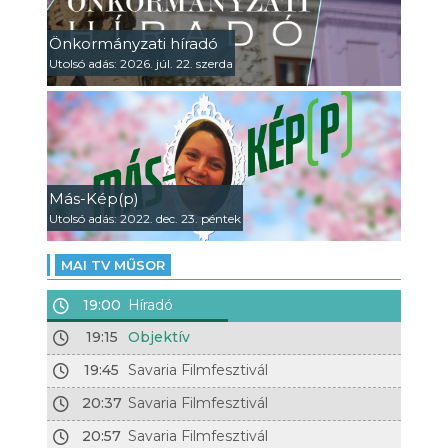
Önkormányzati híradó
Utolsó adás: 2026. júl. 22. szerda
Más-Kép(p)
Utolsó adás: 2022. dec. 23. péntek
MAI TV MŰSOR
19:00
Híradó
19:15
Objektív
19:45
Savaria Filmfesztivál
20:37
Savaria Filmfesztivál
20:57
Savaria Filmfesztivál