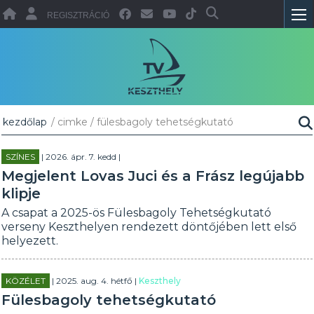
REGISZTRÁCIÓ
kezdőlap
/ cimke / fülesbagoly tehetségkutató
SZÍNES
| 2026. ápr. 7. kedd |
Megjelent Lovas Juci és a Frász legújabb
klipje
A csapat a 2025-ös Fülesbagoly Tehetségkutató
verseny Keszthelyen rendezett döntőjében lett első
helyezett.
KÖZÉLET
| 2025. aug. 4. hétfő |
Keszthely
Fülesbagoly tehetségkutató