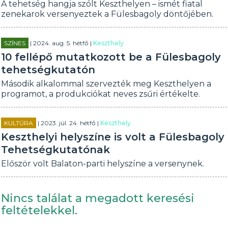
A tehetség hangja szólt Keszthelyen – ismét fiatal
zenekarok versenyeztek a Fülesbagoly döntőjében.
SZÍNES
| 2024. aug. 5. hétfő |
Keszthely
10 fellépő mutatkozott be a Fülesbagoly
tehetségkutatón
Második alkalommal szervezték meg Keszthelyen a
programot, a produkciókat neves zsűri értékelte.
KULTÚRA
| 2023. júl. 24. hétfő |
Keszthely
Keszthelyi helyszíne is volt a Fülesbagoly
Tehetségkutatónak
Először volt Balaton-parti helyszíne a versenynek.
Nincs találat a megadott keresési
feltételekkel.