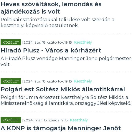
Heves szóváltások, lemondás és
ajándékozás is volt
Politikai csatározásokkal teli ülése volt szerdán a
keszthelyi képviselő-testületnek.
KÖZÉLET
| 2024. ápr. 18. csütörtök 19:15 |
Keszthely
Híradó Plusz - Város a kórházért
A Híradó Plusz vendége Manninger Jenő polgármester
volt.
KÖZÉLET
| 2024. ápr. 18. csütörtök 19:15 |
Keszthely
Polgári est Soltész Miklós államtitkárral
Polgári fórumra érkezett Keszthelyre Soltész Miklós, a
Miniszterelnökség államtitkára, országgyűlési képviselő.
KÖZÉLET
| 2024. már. 13. szerda 19:15 |
Keszthely
A KDNP is támogatja Manninger Jenőt