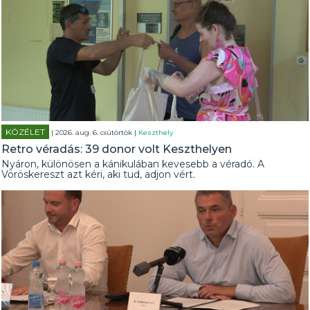
KÖZÉLET
| 2026. aug. 6. csütörtök |
Keszthely
Retro véradás: 39 donor volt Keszthelyen
Nyáron, különösen a kánikulában kevesebb a véradó. A
Vöröskereszt azt kéri, aki tud, adjon vért.