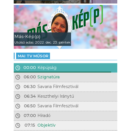
Más-Kép(p)
Utolsó adás: 2022. dec. 23. péntek
MAI TV MŰSOR
00:00
Képújság
06:00
Szignatúra
06:30
Savaria Filmfesztivál
06:34
Keszthelyi Iránytű
06:50
Savaria Filmfesztivál
07:00
Híradó
07:15
Objektív