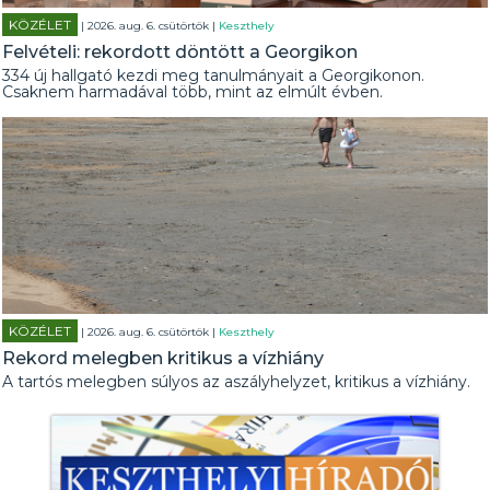
KÖZÉLET
| 2026. aug. 6. csütörtök |
Keszthely
Felvételi: rekordott döntött a Georgikon
334 új hallgató kezdi meg tanulmányait a Georgikonon.
Csaknem harmadával több, mint az elmúlt évben.
KÖZÉLET
| 2026. aug. 6. csütörtök |
Keszthely
Rekord melegben kritikus a vízhiány
A tartós melegben súlyos az aszályhelyzet, kritikus a vízhiány.