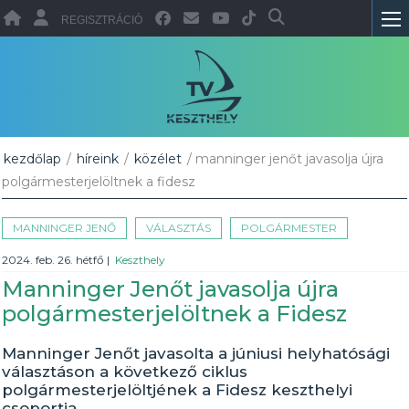
REGISZTRÁCIÓ
kezdőlap
/
híreink
/
közélet
/ manninger jenőt javasolja újra
polgármesterjelöltnek a fidesz
MANNINGER JENŐ
VÁLASZTÁS
POLGÁRMESTER
2024. feb. 26. hétfő
|
Keszthely
Manninger Jenőt javasolja újra
polgármesterjelöltnek a Fidesz
Manninger Jenőt javasolta a júniusi helyhatósági
választáson a következő ciklus
polgármesterjelöltjének a Fidesz keszthelyi
csoportja.