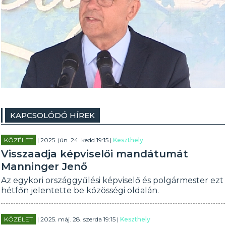
KAPCSOLÓDÓ HÍREK
KÖZÉLET
| 2025. jún. 24. kedd 19:15 |
Keszthely
Visszaadja képviselői mandátumát
Manninger Jenő
Az egykori országgyűlési képviselő és polgármester ezt
hétfőn jelentette be közösségi oldalán.
KÖZÉLET
| 2025. máj. 28. szerda 19:15 |
Keszthely