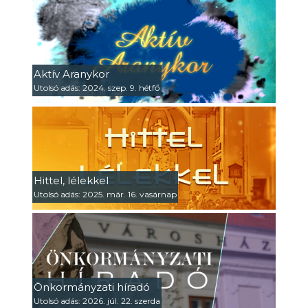
Aktív Aranykor
Utolsó adás: 2024. szep. 9. hétfő
Hittel, lélekkel
Utolsó adás: 2025. már. 16. vasárnap
Önkormányzati híradó
Utolsó adás: 2026. júl. 22. szerda