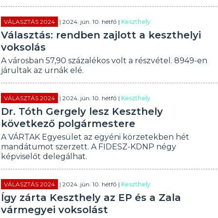
VÁLASZTÁS 2024
| 2024. jún. 10. hétfő |
Keszthely
Választás: rendben zajlott a keszthelyi
voksolás
A városban 57,90 százalékos volt a részvétel. 8949-en
járultak az urnák elé.
VÁLASZTÁS 2024
| 2024. jún. 10. hétfő |
Keszthely
Dr. Tóth Gergely lesz Keszthely
következő polgármestere
A VÁRTAK Egyesület az egyéni körzetekben hét
mandátumot szerzett. A FIDESZ-KDNP négy
képviselőt delegálhat.
VÁLASZTÁS 2024
| 2024. jún. 10. hétfő |
Keszthely
Így zárta Keszthely az EP és a Zala
vármegyei voksolást