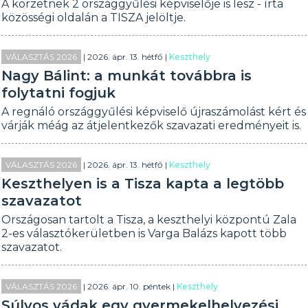
A körzetnek 2 országgyűlési képviselője is lesz - írta
közösségi oldalán a TISZA jelöltje.
VÁLASZTÁS 2026
| 2026. ápr. 13. hétfő |
Keszthely
Nagy Bálint: a munkát továbbra is
folytatni fogjuk
A regnáló országgyűlési képviselő újraszámolást kért és
várják méág az átjelentkezők szavazati eredményeit is.
VÁLASZTÁS 2026
| 2026. ápr. 13. hétfő |
Keszthely
Keszthelyen is a Tisza kapta a legtöbb
szavazatot
Országosan tartolt a Tisza, a keszthelyi központú Zala
2-es választókerületben is Varga Balázs kapott több
szavazatot.
VÁLASZTÁS 2026
| 2026. ápr. 10. péntek |
Keszthely
Súlyos vádak egy gyermekelhelyezési