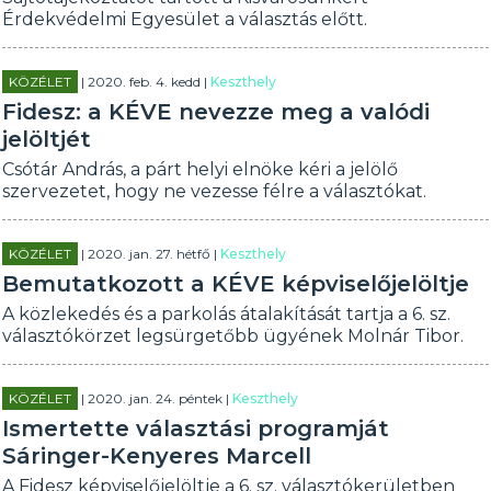
Érdekvédelmi Egyesület a választás előtt.
KÖZÉLET
| 2020. feb. 4. kedd |
Keszthely
Fidesz: a KÉVE nevezze meg a valódi
jelöltjét
Csótár András, a párt helyi elnöke kéri a jelölő
szervezetet, hogy ne vezesse félre a választókat.
KÖZÉLET
| 2020. jan. 27. hétfő |
Keszthely
Bemutatkozott a KÉVE képviselőjelöltje
A közlekedés és a parkolás átalakítását tartja a 6. sz.
választókörzet legsürgetőbb ügyének Molnár Tibor.
KÖZÉLET
| 2020. jan. 24. péntek |
Keszthely
Ismertette választási programját
Sáringer-Kenyeres Marcell
A Fidesz képviselőjelöltje a 6. sz. választókerületben