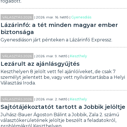
fogadott.
VÁLASZTÁS 2026
| 2026. már. 16. hétfő |
Gyenesdiás
Lázárinfó: a tét minden magyar ember
biztonsága
Gyenesdiáson járt pénteken a Lázárinfó Expressz.
VÁLASZTÁS 2026
| 2026. már. 9. hétfő |
Keszthely
Lezárult az ajánlásgyűjtés
Keszthelyen 8 jelölt vett fel ajánlóíveket, de csak 7
személyt jelentett be, vagy vett nyilvántartásba a Helyi
Választási Iroda.
VÁLASZTÁS 2026
| 2026. már. 2. hétfő |
Keszthely
Sajtótájékoztatót tartott a Jobbik jelöltje
Juhász-Bauer Ágoston Bálint a Jobbik, Zala 2. számú
választókerületének jelöltje beszélt a feladatokról,
problémákról Keszthelyen.