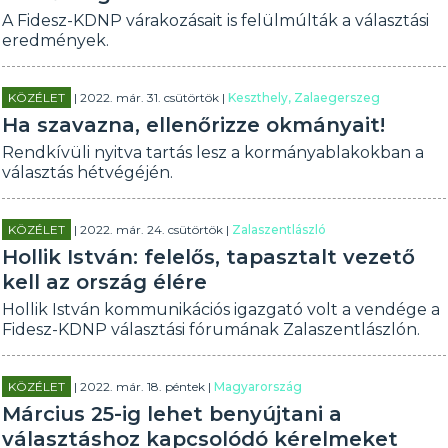
A Fidesz-KDNP várakozásait is felülmúlták a választási
eredmények.
KÖZÉLET
| 2022. már. 31. csütörtök |
Keszthely, Zalaegerszeg
Ha szavazna, ellenőrizze okmányait!
Rendkívüli nyitva tartás lesz a kormányablakokban a
választás hétvégéjén.
KÖZÉLET
| 2022. már. 24. csütörtök |
Zalaszentlászló
Hollik István: felelős, tapasztalt vezető
kell az ország élére
Hollik István kommunikációs igazgató volt a vendége a
Fidesz-KDNP választási fórumának Zalaszentlászlón.
KÖZÉLET
| 2022. már. 18. péntek |
Magyarország
Március 25-ig lehet benyújtani a
választáshoz kapcsolódó kérelmeket