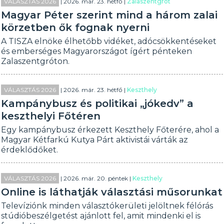
VÁLASZTÁS 2026
| 2026. már. 23. hétfő |
Zalaszentgrót
Magyar Péter szerint mind a három zalai
körzetben ők fognak nyerni
A TISZA elnöke élhetőbb vidéket, adócsökkentéseket
és emberséges Magyarországot ígért pénteken
Zalaszentgróton.
VÁLASZTÁS 2026
| 2026. már. 23. hétfő |
Keszthely
Kampánybusz és politikai „jókedv” a
keszthelyi Főtéren
Egy kampánybusz érkezett Keszthely Főterére, ahol a
Magyar Kétfarkú Kutya Párt aktivistái várták az
érdeklődőket.
VÁLASZTÁS 2026
| 2026. már. 20. péntek |
Keszthely
Online is láthatják választási műsorunkat
Televíziónk minden választókerületi jelöltnek félórás
stúdióbeszélgetést ajánlott fel, amit mindenki el is