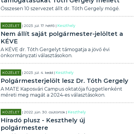
támogatásukat Tóth Gergely mellett
Összesen 10 szervezet állt dr. Tóth Gergely mögé.
KÖZÉLET
| 2023. júl. 17. hétfő |
Keszthely
Nem állít saját polgármester-jelöltet a
KÉVE
A KÉVE dr. Tóth Gergelyt támogatja a jövő évi
önkormányzati választásokon.
KÖZÉLET
| 2023. júl. 4. kedd |
Keszthely
Polgármesterjelölt lesz Dr. Tóth Gergely
A MATE Kaposvári Campus oktatója függetlenként
méreti meg magát a 2024-es választásokon.
KÖZÉLET
| 2022. jún. 30. csütörtök |
Keszthely
Híradó plusz - Keszthely új
polgármestere