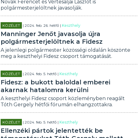
Novák Ferencet és Vértesaljai Lászlót is
polgármesterjelöltnek javasolják.
KÖZÉLET
| 2024. feb. 26. hétfő |
Keszthely
Manninger Jenőt javasolja újra
polgármesterjelöltnek a Fidesz
A jelenlegi polgármester közösségi oldalán köszönte
meg a keszthelyi Fidesz csoport támogatását.
KÖZÉLET
| 2024. feb. 5. hétfő |
Keszthely
Fidesz: a bukott baloldal emberei
akarnak hatalomra kerülni
A keszthelyi Fidesz csoport közleményben reagált
Tóth Gergely hétfői fórumán elhangzottakra.
KÖZÉLET
| 2024. feb. 5. hétfő |
Keszthely
Ellenzéki pártok jelentették be