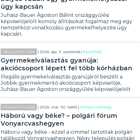
ügy kapcsán
Juhász-Bauer Ágoston Bálint országgyűlési
képviselőjelölt komoly állításokat fogalmaz meg egy
nemzetközi vonatkozású gyermekelhelyezési ügy
kapcsán.
VÁLASZTÁS 2026
| 2026. ápr. 9. csütörtök |
Keszthely
Gyermekelválasztás gyanúja:
akciócsoport lépett fel több kórházban
Illegális gyermekelválasztás gyanújáról beszélt a
Jobbik gyermekmentő akciócsoport képviselője,
Juhász-Bauer Ágoston országgyűlési képviselőjelölt.
VÁLASZTÁS 2026
| 2026. már. 30. hétfő |
Vonyarcvashegy
Háború vagy béke? – polgári fórum
Vonyarcvashegyen
Háború vagy béke - ezzel a címmel tartottak polgári
találkozót Vonyarcvashegyen. Négy település polgári