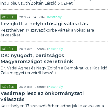
indulója, Czuth Zoltán László 3 021-et.
KÖZÉLET
| 2019. okt. 14. hétfő |
Keszthely
Lezajlott a helyhatósági választás
Keszthelyen 17 szavazókörbe várták a voksolásra
érkezőket.
KÖZÉLET
| 2019. okt. 11. péntek |
Keszthely
DK: nyugodt, barátságos
Magyarországot szeretnénk
Dr. Vadai Ágnes és Nagy Zoltán a Demokratikus Koalíció
Zala megyei terveiről beszélt.
KÖZÉLET
| 2019. okt. 11. péntek |
Keszthely
Vasárnap lesz az önkormányzati
választás
Keszthelyen 17 szavazókörben adhatják le voksukat a