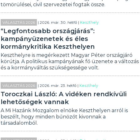
tömörülései, civil szervezetei fogtak össze.
VÁLASZTÁS 2026
| 2026. már. 30. hétfő |
Keszthely
“Legfontosabb országjárás”:
kampányüzenetek és éles
kormánykritika Keszthelyen
Keszthelyre is megérkezett Magyar Péter országjáró
körútja. A politikus kampányának fő üzenete a változás
és a kormányváltás szükségessége volt.
VÁLASZTÁS 2026
| 2026. már. 23. hétfő |
Keszthely
Toroczkai László: A vidéken rendkívüli
lehetőségek vannak
A Mi Hazánk Mozgalom elnöke Keszthelyen arról is
beszélt, hogy minden bűnözőt kivonnak a
társadalomból.