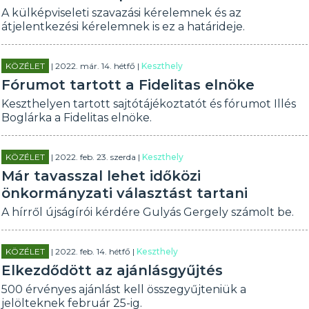
A külképviseleti szavazási kérelemnek és az
átjelentkezési kérelemnek is ez a határideje.
KÖZÉLET
| 2022. már. 14. hétfő |
Keszthely
Fórumot tartott a Fidelitas elnöke
Keszthelyen tartott sajtótájékoztatót és fórumot Illés
Boglárka a Fidelitas elnöke.
KÖZÉLET
| 2022. feb. 23. szerda |
Keszthely
Már tavasszal lehet időközi
önkormányzati választást tartani
A hírről újságírói kérdére Gulyás Gergely számolt be.
KÖZÉLET
| 2022. feb. 14. hétfő |
Keszthely
Elkezdődött az ajánlásgyűjtés
500 érvényes ajánlást kell összegyűjteniük a
jelölteknek február 25-ig.