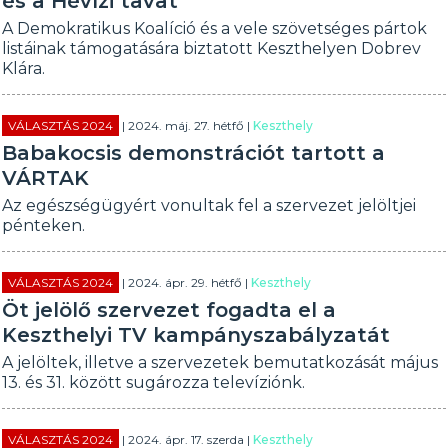
és a Hévízi tavat
A Demokratikus Koalíció és a vele szövetséges pártok
listáinak támogatására biztatott Keszthelyen Dobrev
Klára.
VÁLASZTÁS 2024
| 2024. máj. 27. hétfő |
Keszthely
Babakocsis demonstrációt tartott a
VÁRTAK
Az egészségügyért vonultak fel a szervezet jelöltjei
pénteken.
VÁLASZTÁS 2024
| 2024. ápr. 29. hétfő |
Keszthely
Öt jelölő szervezet fogadta el a
Keszthelyi TV kampányszabályzatát
A jelöltek, illetve a szervezetek bemutatkozását május
13. és 31. között sugározza televíziónk.
VÁLASZTÁS 2024
| 2024. ápr. 17. szerda |
Keszthely