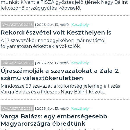
munkát kívánt a TISZA győztes jelöltjének Nagy Bálint
leköszönő országgyűlési képviselő.
VÁLASZTÁS 2026
| 2026. ápr. 13. hétfő |
Keszthely
Rekordrészvétel volt Keszthelyen is
A 17 szavazókör mindegyikében már nyitástól
folyamatosan érkeztek a voksolók.
VÁLASZTÁS 2026
| 2026. ápr. 13. hétfő |
Keszthely
Újraszámolják a szavazatokat a Zala 2.
számú választókerületben
Mindössze 59 szavazat a különbség jelenleg a tiszás
Varga Balázs és a fideszes Nagy Bálint között.
VÁLASZTÁS 2026
| 2026. ápr. 13. hétfő |
Keszthely
Varga Balázs: egy emberségesebb
Magyarországra ébredtünk