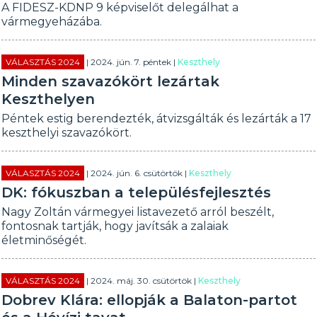
A FIDESZ-KDNP 9 képviselőt delegálhat a
vármegyeházába.
VÁLASZTÁS 2024
| 2024. jún. 7. péntek |
Keszthely
Minden szavazókört lezártak
Keszthelyen
Péntek estig berendezték, átvizsgálták és lezárták a 17
keszthelyi szavazókört.
VÁLASZTÁS 2024
| 2024. jún. 6. csütörtök |
Keszthely
DK: fókuszban a településfejlesztés
Nagy Zoltán vármegyei listavezető arról beszélt,
fontosnak tartják, hogy javítsák a zalaiak
életminőségét.
VÁLASZTÁS 2024
| 2024. máj. 30. csütörtök |
Keszthely
Dobrev Klára: ellopják a Balaton-partot