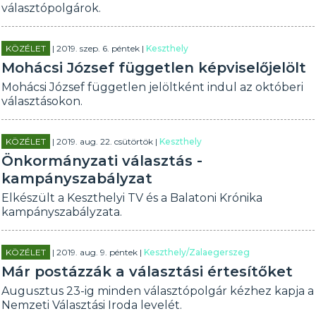
választópolgárok.
KÖZÉLET
| 2019. szep. 6. péntek |
Keszthely
Mohácsi József független képviselőjelölt
Mohácsi József független jelöltként indul az októberi
választásokon.
KÖZÉLET
| 2019. aug. 22. csütörtök |
Keszthely
Önkormányzati választás -
kampányszabályzat
Elkészült a Keszthelyi TV és a Balatoni Krónika
kampányszabályzata.
KÖZÉLET
| 2019. aug. 9. péntek |
Keszthely/Zalaegerszeg
Már postázzák a választási értesítőket
Augusztus 23-ig minden választópolgár kézhez kapja a
Nemzeti Választási Iroda levelét.