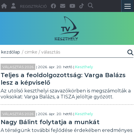
REGISZTRÁCIÓ
kezdőlap
/ cimke / választás
VÁLASZTÁS 2026
| 2026. ápr. 20. hétfő |
Keszthely
Teljes a feoldolgozottság: Varga Balázs
lesz a képviselő
Az utolsó keszthelyi szavazókörben is megszámolták a
voksokat: Varga Balázs, a TISZA jelöltje győzött.
VÁLASZTÁS 2026
| 2026. ápr. 20. hétfő |
Keszthely
Nagy Bálint folytatja a munkát
A térségünk további fejlődése érdekében eredményes