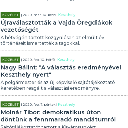
KÖZÉLET
| 2020. már. 10. kedd |
Keszthely
Újraválasztották a Vajda Öregdiákok
vezetőségét
A hétvégén tartott közgyűlésen az elmúlt év
történéseit ismertették a tagokkal.
KÖZÉLET
| 2020. feb. 10. hétfő |
Keszthely
Nagy Bálint: "A választás eredményével
Keszthely nyert"
A polgármester és az új képviselő sajtótájékoztató
keretében reagált a választási eredményre.
KÖZÉLET
| 2020. feb. 7. péntek |
Keszthely
Molnár Tibor: demokratikus úton
döntünk a fennmaradó mandátumról
Sajtótájékoztatót tartott a Kisvárosunkért