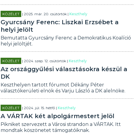
KÖZÉLET
| 2025. már. 20. csütörtök |
Keszthely
Gyurcsány Ferenc: Liszkai Erzsébet a
helyi jelölt
Bemutatta Gyurcsány Ferenc a Demokratikus Koalíció
helyi jelöltjét.
KÖZÉLET
| 2024. szep. 12. csütörtök |
Keszthely
Az országgyűlési választásokra készül a
DK
Keszthelyen tartott fórumot Dékány Péter
választókerületi elnök és Varju László a DK alelnöke.
KÖZÉLET
| 2024. júl. 15. hétfő |
Keszthely
A VÁRTAK két alpolgármestert jelöl
Pikniket szervezett a Városi strandon a VÁRTAK. Itt
mondtak köszönetet támogatóiknak.