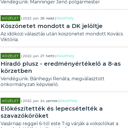
Vendégünk: Manninger Jenő polgármester
KÖZÉLET
| 2022. jún. 28. kedd |
Keszthely
Köszönetet mondott a DK jelöltje
Az időközi választás után köszönetet mondott Kovács
Viktória.
KÖZÉLET
| 2022. jún. 27. hétfő |
Keszthely
Híradó plusz - eredményértékelő a 8-as
körzetben
Vendégünk: Bánhegyi Renáta, megválasztott
önkormányzati képviselő.
KÖZÉLET
| 2022. jún. 24. péntek |
Keszthely
Előkészítették és lepecsételték a
szavazóköröket
Vasárnap reggel 6-tól este 7-ig várják a voksolókat a