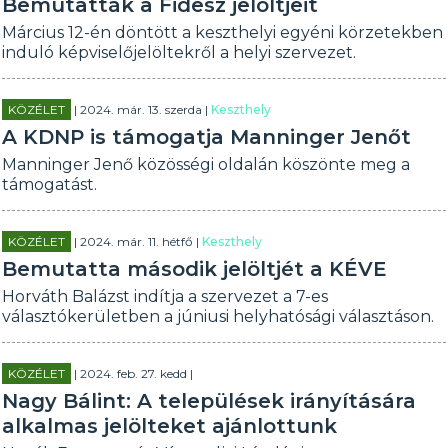
Bemutatták a Fidesz jelöltjeit
Március 12-én döntött a keszthelyi egyéni körzetekben
induló képviselőjelöltekről a helyi szervezet.
KÖZÉLET
| 2024. már. 13. szerda |
Keszthely
A KDNP is támogatja Manninger Jenőt
Manninger Jenő közösségi oldalán köszönte meg a
támogatást.
KÖZÉLET
| 2024. már. 11. hétfő |
Keszthely
Bemutatta második jelöltjét a KÉVE
Horváth Balázst indítja a szervezet a 7-es
választókerületben a júniusi helyhatósági választáson.
KÖZÉLET
| 2024. feb. 27. kedd |
Nagy Bálint: A települések irányítására
alkalmas jelölteket ajánlottunk