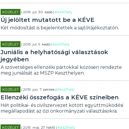
KÖZÉLET
| 2019. júl. 30. kedd |
Keszthely
Új jelöltet mutatott be a KÉVE
Két módosítást is bejelentettek a sajtótájékoztatón.
KÖZÉLET
| 2019. júl. 9. kedd |
Keszthely
Juniális a helyhatósági választások
jegyében
A szövetséges ellenzéki pártokkal közösen rendezte
meg juniálisát az MSZP Keszthelyen.
KÖZÉLET
| 2019. jún. 7. péntek |
Keszthely
Ellenzéki összefogás a KÉVE színeiben
Hét politikai- és civilszervezet kötött együttműködési
megállapodást az őzi önkormányzati választásokra.
KÖZÉLET
| 2019. máj. 27. hétfő |
Keszthely