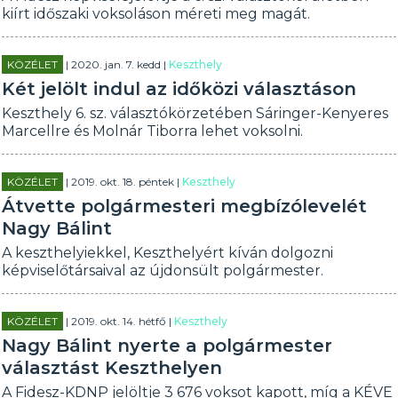
kiírt időszaki voksoláson méreti meg magát.
KÖZÉLET
| 2020. jan. 7. kedd |
Keszthely
Két jelölt indul az időközi választáson
Keszthely 6. sz. választókörzetében Sáringer-Kenyeres
Marcellre és Molnár Tiborra lehet voksolni.
KÖZÉLET
| 2019. okt. 18. péntek |
Keszthely
Átvette polgármesteri megbízólevelét
Nagy Bálint
A keszthelyiekkel, Keszthelyért kíván dolgozni
képviselőtársaival az újdonsült polgármester.
KÖZÉLET
| 2019. okt. 14. hétfő |
Keszthely
Nagy Bálint nyerte a polgármester
választást Keszthelyen
A Fidesz-KDNP jelöltje 3 676 voksot kapott, míg a KÉVE