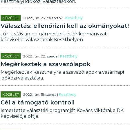
keszthelyi időközi választásokon.
KÖZÉLET
| 2022. jún. 23. csütörtök |
Keszthely
Választás: ellenőrizni kell az okmányokat!
Június 26-án polgármestert és önkormányzati
képviselőt választanak Keszthelyen.
KÖZÉLET
| 2022. jún. 22. szerda |
Keszthely
Megérkeztek a szavazólapok
Megérkeztek Keszthelyre a szavazólapok a vasárnapi
időközi választásra.
KÖZÉLET
| 2022. jún. 15. szerda |
Keszthely
Cél a támogató kontroll
Ismertette választási programját Kovács Viktórai, a DK
képviselőjelöltje.