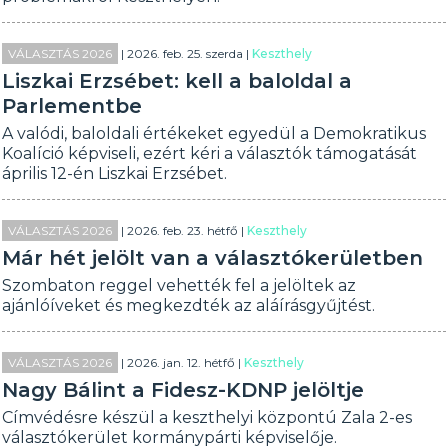
VÁLASZTÁS 2026
| 2026. feb. 25. szerda |
Keszthely
Liszkai Erzsébet: kell a baloldal a
Parlementbe
A valódi, baloldali értékeket egyedül a Demokratikus
Koalíció képviseli, ezért kéri a választók támogatását
április 12-én Liszkai Erzsébet.
VÁLASZTÁS 2026
| 2026. feb. 23. hétfő |
Keszthely
Már hét jelölt van a választókerületben
Szombaton reggel vehették fel a jelöltek az
ajánlóíveket és megkezdték az aláírásgyűjtést.
VÁLASZTÁS 2026
| 2026. jan. 12. hétfő |
Keszthely
Nagy Bálint a Fidesz-KDNP jelöltje
Címvédésre készül a keszthelyi központú Zala 2-es
választókerület kormánypárti képviselője.