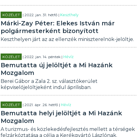
KÖZÉLET
| 2022. jan. 31. hétfő |
Keszthely
Márki-Zay Péter: Elekes István már
polgármesterként bizonyított
Keszthelyen járt az az ellenzék miniszterelnök-jelöltje.
KÖZÉLET
| 2022. jan. 14. péntek |
Hévíz
Bemutatta új jelöltjét a Mi Hazánk
Mozgalom
Berei Gábor a Zala 2. sz. választókerület
képviselőjelöltjeként indul áprilisban.
KÖZÉLET
| 2021. ápr. 26. hétfő |
Hévíz
Bemutatta helyi jelöltjét a Mi Hazánk
Mozgalom
A turizmus- és közlekedésfejlesztés mellett a térségek
felzárkóztatása a célja a Kerékgyártó Lászlónak.