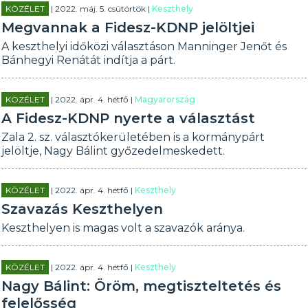
KÖZÉLET
| 2022. máj. 5. csütörtök |
Keszthely
Megvannak a Fidesz-KDNP jelöltjei
A keszthelyi időközi választáson Manninger Jenőt és
Bánhegyi Renátát indítja a párt.
KÖZÉLET
| 2022. ápr. 4. hétfő |
Magyarország
A Fidesz-KDNP nyerte a választást
Zala 2. sz. választókerületében is a kormánypárt
jelöltje, Nagy Bálint győzedelmeskedett.
KÖZÉLET
| 2022. ápr. 4. hétfő |
Keszthely
Szavazás Keszthelyen
Keszthelyen is magas volt a szavazók aránya.
KÖZÉLET
| 2022. ápr. 4. hétfő |
Keszthely
Nagy Bálint: Öröm, megtiszteltetés és
felelősség