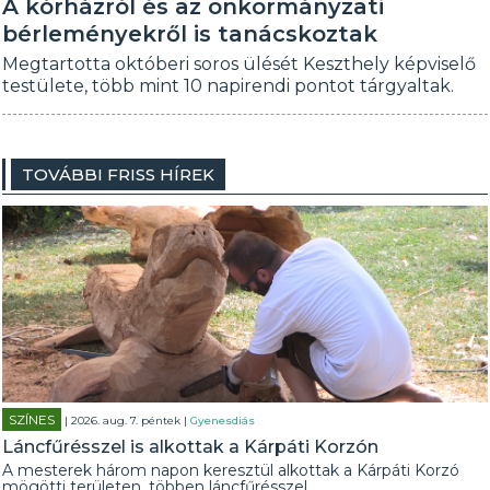
A kórházról és az önkormányzati
bérleményekről is tanácskoztak
Megtartotta októberi soros ülését Keszthely képviselő
testülete, több mint 10 napirendi pontot tárgyaltak.
TOVÁBBI FRISS HÍREK
SZÍNES
| 2026. aug. 7. péntek |
Gyenesdiás
Láncfűrésszel is alkottak a Kárpáti Korzón
A mesterek három napon keresztül alkottak a Kárpáti Korzó
mögötti területen, többen láncfűrésszel.