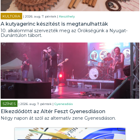
KULTÚRA
| 2026. aug. 7. péntek |
Keszthely
A kutyagerinc készítést is megtanulhatták
10. alkalommal szervezték meg az Örökségünk a Nyugat-
Dunántúlon tábort.
SZÍNES
| 2026. aug. 7. péntek |
Gyenesdiás
Elkezdődött az Altér Feszt Gyenesdiáson
Négy napon át szól az alternatív zene Gyenesdiáson.