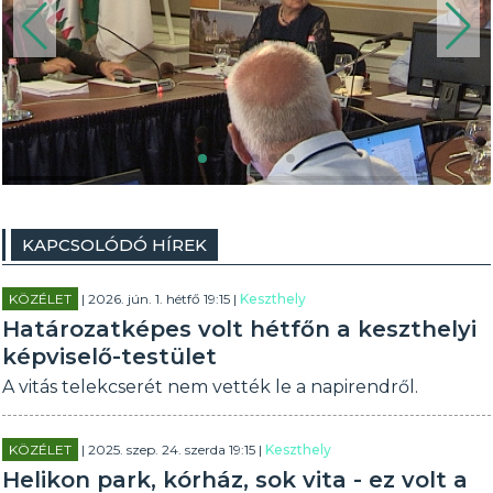
KAPCSOLÓDÓ HÍREK
KÖZÉLET
| 2026. jún. 1. hétfő 19:15 |
Keszthely
Határozatképes volt hétfőn a keszthelyi
képviselő-testület
A vitás telekcserét nem vették le a napirendről.
KÖZÉLET
| 2025. szep. 24. szerda 19:15 |
Keszthely
Helikon park, kórház, sok vita - ez volt a