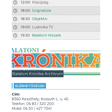
12:00
Képújság
18:00
Szignatúra
18:30
Objektív
19:00
Ludovika TV
19:30
Balatoni Mozaik
Balatoni Krónika Archívum
ELÉRHETŐSÉGEK
Cím:
8360 Keszthely, Kossuth L. u. 45.
Telefon: 06 83 / 320 200
Mobil: 06 30 / 427 7341