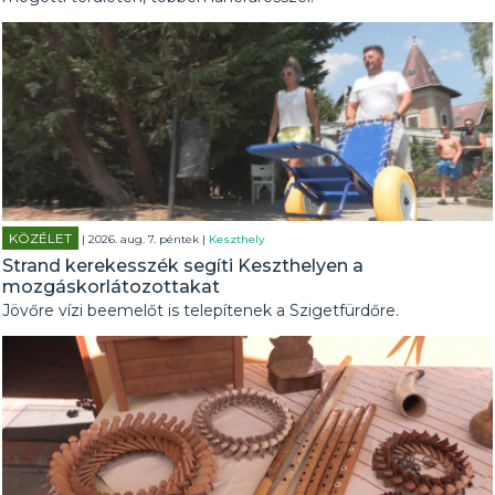
KÖZÉLET
| 2026. aug. 7. péntek |
Keszthely
Strand kerekesszék segíti Keszthelyen a
mozgáskorlátozottakat
Jövőre vízi beemelőt is telepítenek a Szigetfürdőre.