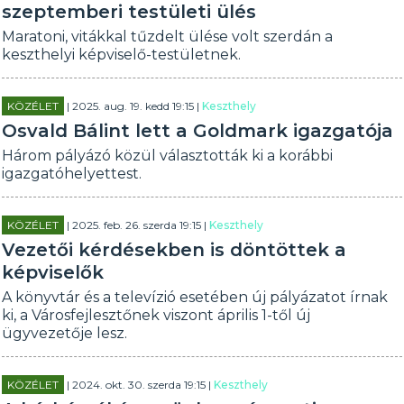
szeptemberi testületi ülés
Maratoni, vitákkal tűzdelt ülése volt szerdán a
keszthelyi képviselő-testületnek.
KÖZÉLET
| 2025. aug. 19. kedd 19:15 |
Keszthely
Osvald Bálint lett a Goldmark igazgatója
Három pályázó közül választották ki a korábbi
igazgatóhelyettest.
KÖZÉLET
| 2025. feb. 26. szerda 19:15 |
Keszthely
Vezetői kérdésekben is döntöttek a
képviselők
A könyvtár és a televízió esetében új pályázatot írnak
ki, a Városfejlesztőnek viszont április 1-től új
ügyvezetője lesz.
KÖZÉLET
| 2024. okt. 30. szerda 19:15 |
Keszthely