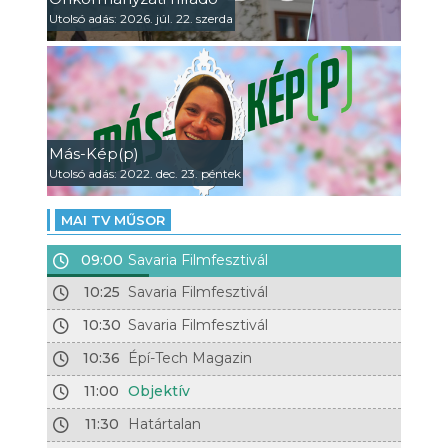
Utolsó adás: 2026. júl. 22. szerda
Más-Kép(p)
Utolsó adás: 2022. dec. 23. péntek
MAI TV MŰSOR
09:00
Savaria Filmfesztivál
10:25
Savaria Filmfesztivál
10:30
Savaria Filmfesztivál
10:36
Épí-Tech Magazin
11:00
Objektív
11:30
Határtalan