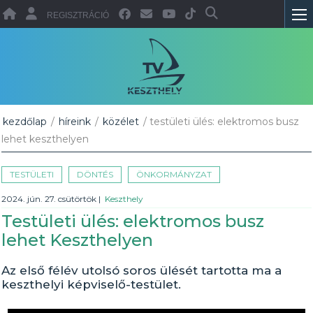
REGISZTRÁCIÓ
kezdőlap
/
híreink
/
közélet
/ testületi ülés: elektromos busz
lehet keszthelyen
TESTÜLETI
DÖNTÉS
ÖNKORMÁNYZAT
2024. jún. 27. csütörtök
|
Keszthely
Testületi ülés: elektromos busz
lehet Keszthelyen
Az első félév utolsó soros ülését tartotta ma a
keszthelyi képviselő-testület.