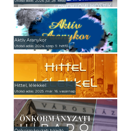
Utolsó adás: 2026. júl. 28. kedd
Aktív Aranykor
Utolsó adás: 2024. szep. 9. hétfő
Hittel, lélekkel
Utolsó adás: 2025. már. 16. vasárnap
Önkormányzati híradó