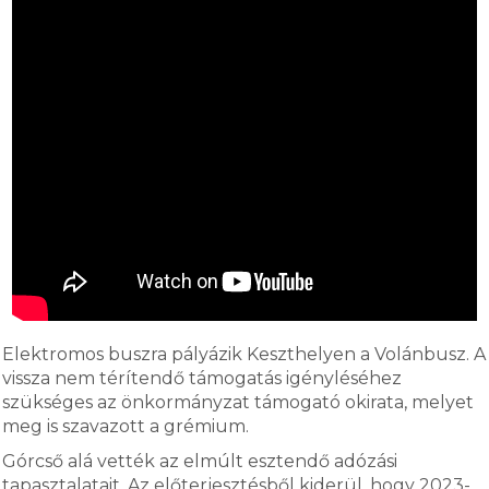
Elektromos buszra pályázik Keszthelyen a Volánbusz. A
vissza nem térítendő támogatás igényléséhez
szükséges az önkormányzat támogató okirata, melyet
meg is szavazott a grémium.
Górcső alá vették az elmúlt esztendő adózási
tapasztalatait. Az előterjesztésből kiderül, hogy 2023-