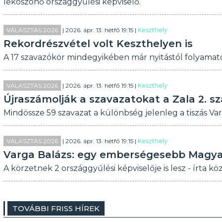
leköszönő országgyűlési képviselő.
VÁLASZTÁS 2026
| 2026. ápr. 13. hétfő 19:15 |
Keszthely
Rekordrészvétel volt Keszthelyen is
A 17 szavazókör mindegyikében már nyitástól folyamat
VÁLASZTÁS 2026
| 2026. ápr. 13. hétfő 19:15 |
Keszthely
Újraszámolják a szavazatokat a Zala 2. 
Mindössze 59 szavazat a különbség jelenleg a tiszás Var
VÁLASZTÁS 2026
| 2026. ápr. 13. hétfő 19:15 |
Keszthely
Varga Balázs: egy emberségesebb Magya
A körzetnek 2 országgyűlési képviselője is lesz - írta köz
TOVÁBBI FRISS HÍREK