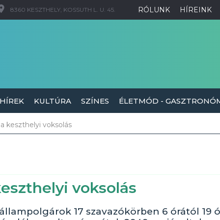
RÓLUNK
HÍREINK
8360 KESZTHELY, KOSSUTH L. U. 45.
 HÍREK
KULTÚRA
SZÍNES
ÉLETMÓD - GASZTRONÓ
 a keszthelyi voksolás
keszthelyi voksolás
 állampolgárok 17 szavazókörben 6 órától 19 ó