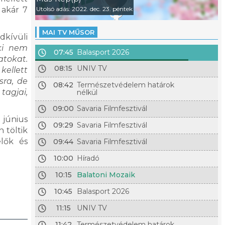
 akár 7
Utolsó adás: 2022. dec. 23. péntek
MAI TV MŰSOR
dkívüli
aki nem
07:45
Balasport 2026
atokat.
08:15
UNIV TV
kellett
sra, de
08:42
Természetvédelem határok
tagjai,
nélkül
09:00
Savaria Filmfesztivál
 június
09:29
Savaria Filmfesztivál
 töltik
elők és
09:44
Savaria Filmfesztivál
10:00
Híradó
10:15
Balatoni Mozaik
10:45
Balasport 2026
11:15
UNIV TV
11:42
Természetvédelem határok