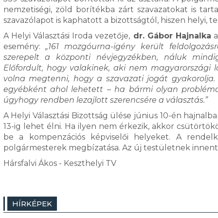
nemzetiségi, zöld borítékba zárt szavazatokat is tar
szavazólapot is kaphatott a bizottságtól, hiszen helyi, te
A Helyi Választási Iroda vezetője,
dr. Gábor Hajnalka
a
esemény:
„161 mozgóurna-igény került feldolgozás
szerepelt a központi névjegyzékben, náluk mindig
Előfordult, hogy valakinek, aki nem magyarországi lak
volna megtenni, hogy a szavazati jogát gyakorolja. 
egyébként ahol lehetett – ha bármi olyan probléma 
úgyhogy rendben lezajlott szerencsére a választás.”
A Helyi Választási Bizottság ülése június 10-én hajnalb
13-ig lehet élni. Ha ilyen nem érkezik, akkor csütörtö
be a kompenzációs képviselői helyeket. A rendelke
polgármesterek megbízatása. Az új testületnek innentől
Hársfalvi Ákos - Keszthelyi TV
HÍRKÉPEK