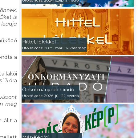
Utolsó adás: 2024. szep. 9. hétfő
önnek,
Őket is
 leadja
működő
Hittel, lélekkel
Utolsó adás: 2025. már. 16. vasárnap
ndta a
a lakói
s 13 óra
Önkormányzati híradó
Utolsó adás: 2026. júl. 22. szerda
viszont
lön meg
 állt a
mellett
Más-Kép(p)