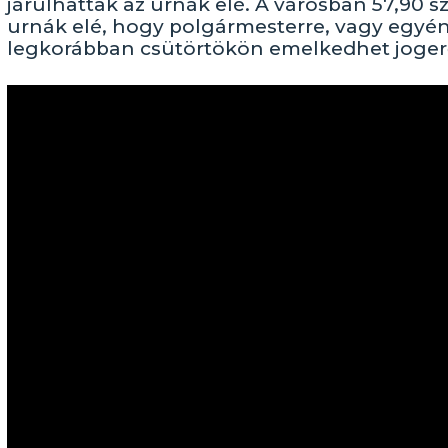
járulhattak az urnák elé. A városban 57,90 sz
urnák elé, hogy polgármesterre, vagy egyén
legkorábban csütörtökön emelkedhet joger