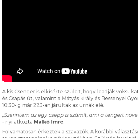
A kis Csenger is elkísérte szüleit, hogy leadják voksuk
és Csapás út, valamint a Mátyás király és Bessenyei Gy
10:30-ig már 223-an járultak az urnák elé.
„Szerintem az egy csepp is számít, ami a tengert növel
- nyilatkozta
Malkó Imre
.
Folyamatosan érkeztek a szavazók. A korábbi választások