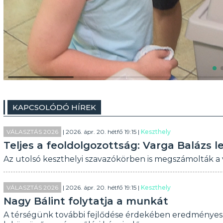
KAPCSOLÓDÓ HÍREK
VÁLASZTÁS 2026
| 2026. ápr. 20. hétfő 19:15 |
Keszthely
Teljes a feoldolgozottság: Varga Balázs l
Az utolsó keszthelyi szavazókörben is megszámolták a vo
VÁLASZTÁS 2026
| 2026. ápr. 20. hétfő 19:15 |
Keszthely
Nagy Bálint folytatja a munkát
A térségünk további fejlődése érdekében eredményes 