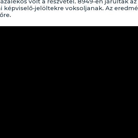
ázalékos volt a részvétel. 8949-en járultak az
i képviselő-jelöltekre voksoljanak. Az eredm
őre.