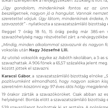
sokan szerepelnek a névjegyzékben. Szükség is volt rá, 
„Úgy gondolom, mindenkinek fontos ez az ünnep
beszélgetnek, nagyon jó a hangulat. Vannak nemzeti
szeretettel várjuk. Úgy látom, mindenkinek érdeke,
szavazatát”
- nyilatkozta a szavazatszámláló bizottság
Reggel 7 óráig 18 fő, 15 óráig pedig már 385-en
szavazóhelyiség nagy részvétellel zárt: a névjegyzékbe
„Mindig, minden alkalommal szavazunk és nagyon f
voksolás után
Nagy Józsefné Lili.
Az utolsó voksolók egyike az Asbóth iskolában, a 3-as s
szavazhattak. A 906 főnek a 65,57 százaléka jelent meg. 
között jöttek el szavazni.
Karacsi Gábor
, a szavazatszámláló bizottság elnöke:
„
pozitívumként elmondható, hogy nagyon sokan kisgy
szeretném köszönni egy 97 éves idős hölgy megjelenés
19 órakor zárták a szavazóköröket. Csak abban az es
helyiségnél. Bontás előtt a szavazatszámláló bizottság
539 szavazólapot borítottak ki az asztalra. A polgárme