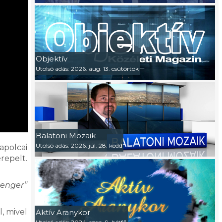
Objektív
Utolsó adás: 2026. aug. 13. csütörtök
Balatoni Mozaik
Utolsó adás: 2026. júl. 28. kedd
apolcai
repelt.
tenger”
, mivel
Aktív Aranykor