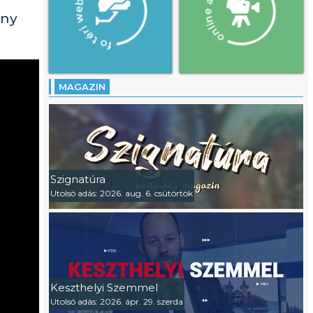
ény
MAGAZIN
Szignatúra
Utolsó adás: 2026. aug. 6. csütörtök
Keszthelyi Szemmel
Utolsó adás: 2026. ápr. 29. szerda