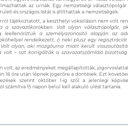
talmazhattak az urnák. Egy nemzetiségi választópolgár
rületi és országos listát is állíthattak a nemzetiségek.
rról tájékoztatott, a keszthelyi voksoláson nem volt ren
ra a szavazókörökben. Volt olyan választópolgár, 
 leellenőriztük a személyazonosító alapján az ad
óhellyel rendelkezett, ő neki plusz egy regisztrációt 
Volt olyan, aki mozgóurna miatt került visszautasítá
volt – azt korrigálták a szavazatszámláló bizottság 
an volt, az eredményeket megállapították, jogorvoslattal
kön 16 óra után lépnek jogerőre a döntések. Ezt követően
zések szerint október 1-ig szól a jelenlegi képvis
 számítva 15 napon belül kell alakuló ülést tartania.