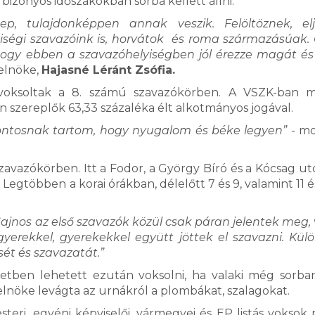
bizonyos időszakokban sorba kellett állni.
, tulajdonképpen annak veszik. Felöltöznek, elj
ségi szavazóink is, horvátok és roma származásúak. 
 hogy ebben a szavazóhelyiségben jól érezze magát és
 elnöke,
Hajasné Léránt Zsófia.
 voksoltak a 8. számú szavazókörben. A VSZK-ban 
n szereplők 63,33 százaléka élt alkotmányos jogával.
ontosnak tartom, hogy nyugalom és béke legyen”
- mo
zavazókörben. Itt a Fodor, a György Bíró és a Kócsag utc
Legtöbben a korai órákban, délelőtt 7 és 9, valamint 11 é
Sajnos az első szavazók közül csak páran jelentek meg, 
erekkel, gyerekekkel együtt jöttek el szavazni. Kü
ét és szavazatát.”
etben lehetett ezután voksolni, ha valaki még sorban
 elnöke levágta az urnákról a plombákat, szalagokat.
steri, egyéni képviselői, vármegyei és EP listás voksok 