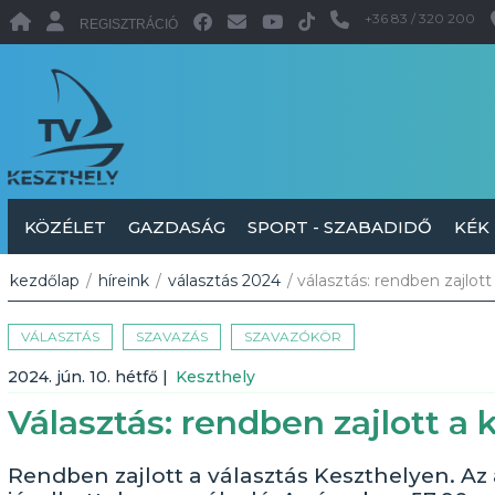
+36 83 / 320 200
REGISZTRÁCIÓ
KÖZÉLET
GAZDASÁG
SPORT - SZABADIDŐ
KÉK
kezdőlap
/
híreink
/
választás 2024
/ választás: rendben zajlott
VÁLASZTÁS
SZAVAZÁS
SZAVAZÓKÖR
2024. jún. 10. hétfő
|
Keszthely
Választás: rendben zajlott a 
Rendben zajlott a választás Keszthelyen. Az