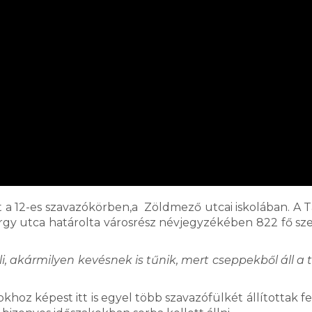
at a 12-es szavazókörben,a Zöldmező utcai iskolában. A T
örgy utca határolta városrész névjegyzékében 822 fő sze
i, akármilyen kevésnek is tűnik, mert cseppekből áll a 
hoz képest itt is egyel több szavazófülkét állítottak fel