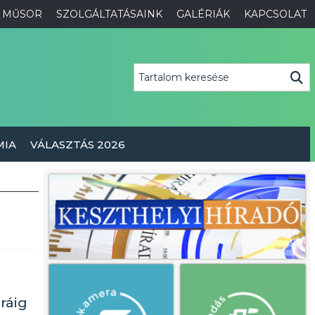
MŰSOR
SZOLGÁLTATÁSAINK
GALÉRIÁK
KAPCSOLAT
MIA
VÁLASZTÁS 2026
ráig