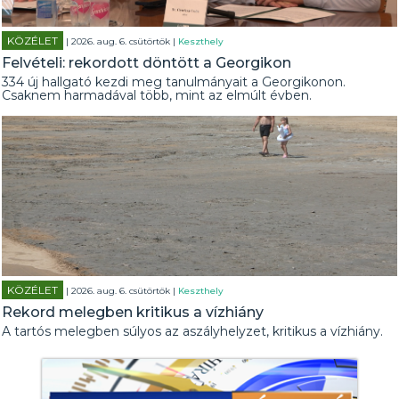
KÖZÉLET
| 2026. aug. 6. csütörtök |
Keszthely
Felvételi: rekordott döntött a Georgikon
334 új hallgató kezdi meg tanulmányait a Georgikonon.
Csaknem harmadával több, mint az elmúlt évben.
KÖZÉLET
| 2026. aug. 6. csütörtök |
Keszthely
Rekord melegben kritikus a vízhiány
A tartós melegben súlyos az aszályhelyzet, kritikus a vízhiány.