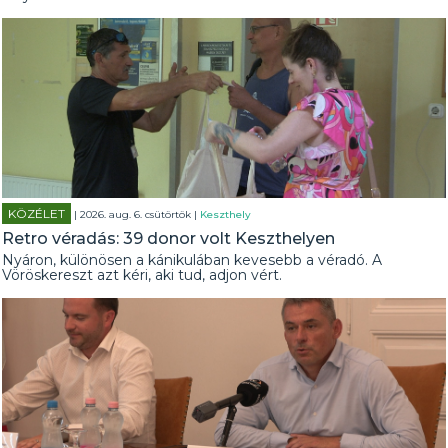
KÖZÉLET
| 2026. aug. 6. csütörtök |
Keszthely
Retro véradás: 39 donor volt Keszthelyen
Nyáron, különösen a kánikulában kevesebb a véradó. A
Vöröskereszt azt kéri, aki tud, adjon vért.