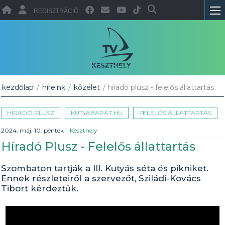
REGISZTRÁCIÓ
kezdőlap
/
híreink
/
közélet
/ híradó plusz - felelős állattartás
HÍRADÓ PLUSZ
KUTYABARÁT.HU
FELELŐS ÁLLATTARTÁS
2024. máj. 10. péntek
|
Keszthely
Híradó Plusz - Felelős állattartás
Szombaton tartják a III. Kutyás séta és pikniket.
Ennek részleteiről a szervezőt, Sziládi-Kovács
Tibort kérdeztük.