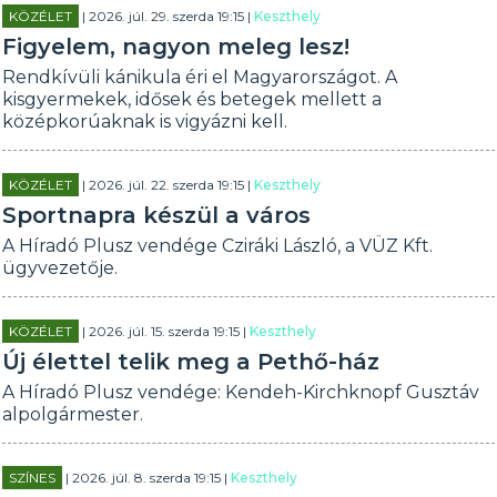
KÖZÉLET
| 2026. júl. 29. szerda 19:15 |
Keszthely
Figyelem, nagyon meleg lesz!
Rendkívüli kánikula éri el Magyarországot. A
kisgyermekek, idősek és betegek mellett a
középkorúaknak is vigyázni kell.
KÖZÉLET
| 2026. júl. 22. szerda 19:15 |
Keszthely
Sportnapra készül a város
A Híradó Plusz vendége Cziráki László, a VÜZ Kft.
ügyvezetője.
KÖZÉLET
| 2026. júl. 15. szerda 19:15 |
Keszthely
Új élettel telik meg a Pethő-ház
A Híradó Plusz vendége: Kendeh-Kirchknopf Gusztáv
alpolgármester.
SZÍNES
| 2026. júl. 8. szerda 19:15 |
Keszthely