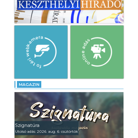
MAGAZIN
Szignatúra
Utolsó adás: 2026. aug. 6. csütörtök