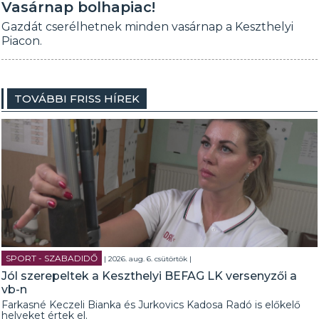
Vasárnap bolhapiac!
Gazdát cserélhetnek minden vasárnap a Keszthelyi
Piacon.
TOVÁBBI FRISS HÍREK
SPORT - SZABADIDŐ
| 2026. aug. 6. csütörtök |
Jól szerepeltek a Keszthelyi BEFAG LK versenyzői a
vb-n
Farkasné Keczeli Bianka és Jurkovics Kadosa Radó is előkelő
helyeket értek el.