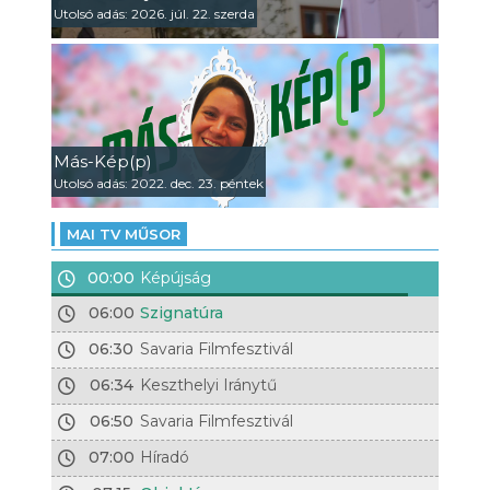
Utolsó adás: 2026. júl. 22. szerda
Más-Kép(p)
Utolsó adás: 2022. dec. 23. péntek
MAI TV MŰSOR
00:00
Képújság
06:00
Szignatúra
06:30
Savaria Filmfesztivál
06:34
Keszthelyi Iránytű
06:50
Savaria Filmfesztivál
07:00
Híradó