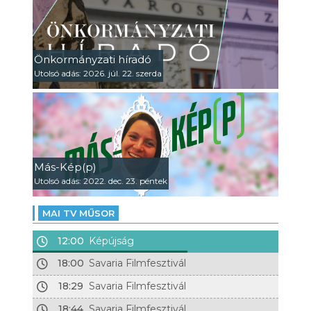
Önkormányzati híradó
Utolsó adás: 2026. júl. 22. szerda
Más-Kép(p)
Utolsó adás: 2022. dec. 23. péntek
MAI TV MŰSOR
12:00
Képújság
18:00
Savaria Filmfesztivál
18:29
Savaria Filmfesztivál
18:44
Savaria Filmfesztivál