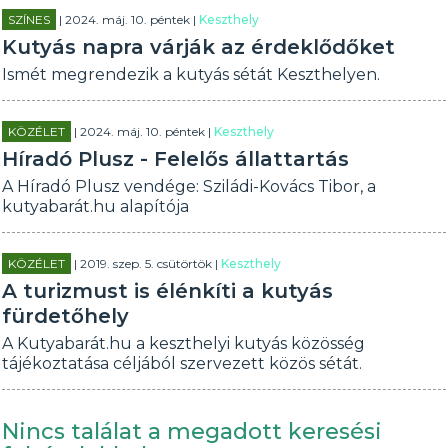
SZÍNES
| 2024. máj. 10. péntek |
Keszthely
Kutyás napra várják az érdeklődőket
Ismét megrendezik a kutyás sétát Keszthelyen.
KÖZÉLET
| 2024. máj. 10. péntek |
Keszthely
Híradó Plusz - Felelős állattartás
A Híradó Plusz vendége: Sziládi-Kovács Tibor, a
kutyabarát.hu alapítója
KÖZÉLET
| 2019. szep. 5. csütörtök |
Keszthely
A turizmust is élénkíti a kutyás
fürdetőhely
A Kutyabarát.hu a keszthelyi kutyás közösség
tájékoztatása céljából szervezett közös sétát.
Nincs találat a megadott keresési