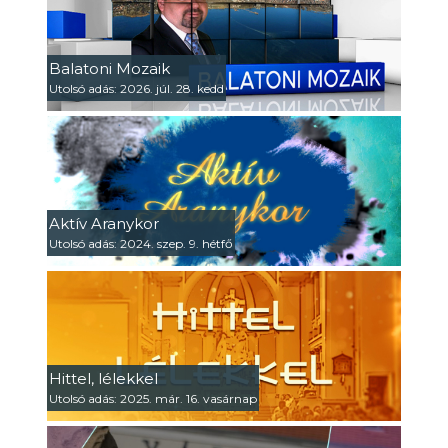
Balatoni Mozaik
Utolsó adás: 2026. júl. 28. kedd
Aktív Aranykor
Utolsó adás: 2024. szep. 9. hétfő
Hittel, lélekkel
Utolsó adás: 2025. már. 16. vasárnap