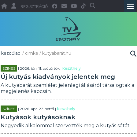
REGISZTRÁCIÓ
kezdőlap
/ cimke / kutyabarát.hu
SZÍNES
| 2026. jún. 11. csütörtök |
Keszthely
Új kutyás kiadványok jelentek meg
A kutyabarát szemlélet jelenlegi állásáról társalogtak a
megjelenés kapcsán.
SZÍNES
| 2026. ápr. 27. hétfő |
Keszthely
Kutyások kutyásoknak
Negyedik alkalommal szervezték meg a kutyás sétát.