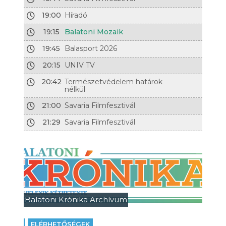
19:00
Híradó
19:15
Balatoni Mozaik
19:45
Balasport 2026
20:15
UNIV TV
20:42
Természetvédelem határok
nélkül
21:00
Savaria Filmfesztivál
21:29
Savaria Filmfesztivál
Balatoni Krónika Archívum
ELÉRHETŐSÉGEK