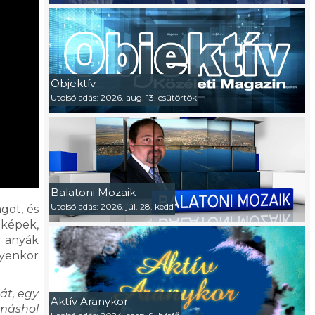
Objektív
Utolsó adás: 2026. aug. 13. csütörtök
Balatoni Mozaik
Utolsó adás: 2026. júl. 28. kedd
got, és
 képek,
y anyák
yenkor
át, egy
Aktív Aranykor
 máshol