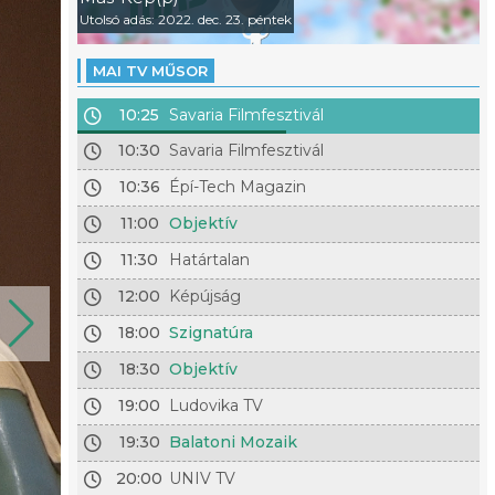
Utolsó adás: 2022. dec. 23. péntek
MAI TV MŰSOR
10:25
Savaria Filmfesztivál
10:30
Savaria Filmfesztivál
10:36
Épí-Tech Magazin
11:00
Objektív
11:30
Határtalan
12:00
Képújság
18:00
Szignatúra
18:30
Objektív
19:00
Ludovika TV
19:30
Balatoni Mozaik
20:00
UNIV TV