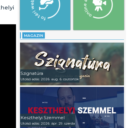
helyi
MAGAZIN
Szignatúra
Utolsó adás: 2026. aug. 6. csütörtök
Keszthelyi Szemmel
Utolsó adás: 2026. ápr. 29. szerda