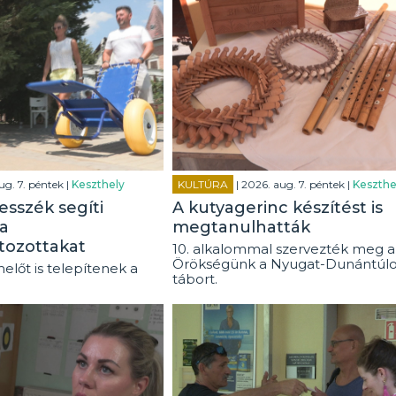
ug. 7. péntek |
Keszthely
KULTÚRA
| 2026. aug. 7. péntek |
Keszthe
esszék segíti
A kutyagerinc készítést is
a
megtanulhatták
tozottakat
10. alkalommal szervezték meg a
Örökségünk a Nyugat-Dunántúl
előt is telepítenek a
tábort.