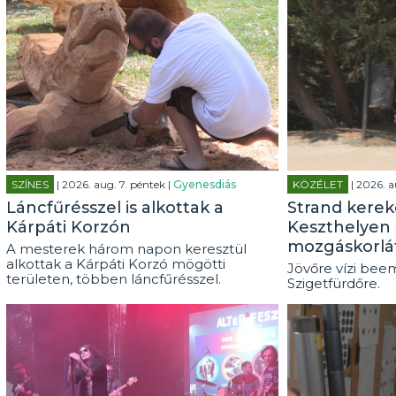
SZÍNES
| 2026. aug. 7. péntek |
Gyenesdiás
KÖZÉLET
| 2026. a
Láncfűrésszel is alkottak a
Strand kerek
Kárpáti Korzón
Keszthelyen 
mozgáskorlá
A mesterek három napon keresztül
alkottak a Kárpáti Korzó mögötti
Jövőre vízi beem
területen, többen láncfűrésszel.
Szigetfürdőre.