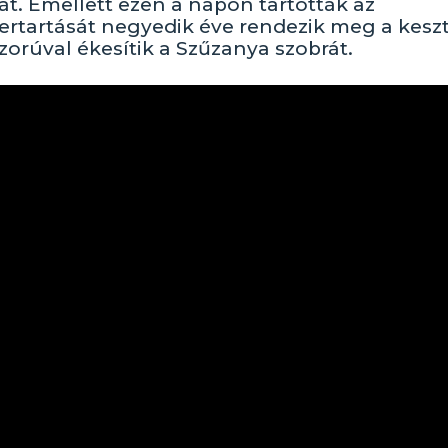
t. Emellett ezen a napon tartották az
ertartását negyedik éve rendezik meg a keszt
zorúval ékesítik a Szűzanya szobrát.