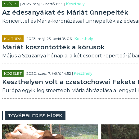
SZÍNES
| 2025. máj. 5. hétfő 19:15 |
Keszthely
Az édesanyákat és Máriát ünnepelték
Koncerttel és Mária-koronázással ünnepelték az édesa
KULTÚRA
| 2023. máj. 23. kedd 18:06 |
Keszthely
Máriát köszöntötték a kórusok
Május a Szűzanya hónapja, a két csoport repertoárjában
KÖZÉLET
| 2020. szep. 7. hétfő 14:52 |
Keszthely
Keszthelyen volt a czestochowai Feket
Európa egyik legismertebb Mária ábrázolása a lengyel
TOVÁBBI FRISS HÍREK