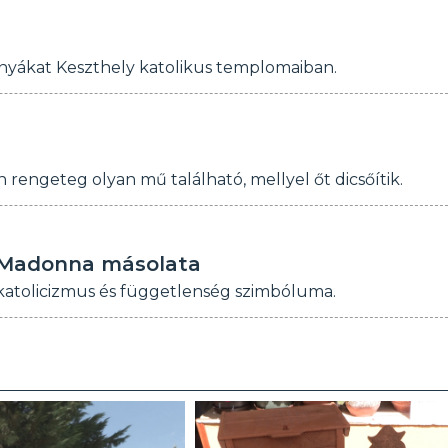
nyákat Keszthely katolikus templomaiban.
 rengeteg olyan mű található, mellyel őt dicsőítik.
e Madonna másolata
 katolicizmus és függetlenség szimbóluma.