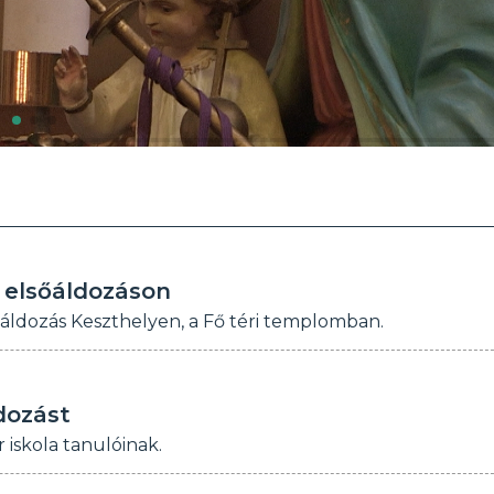
 elsőáldozáson
őáldozás Keszthelyen, a Fő téri templomban.
dozást
iskola tanulóinak.