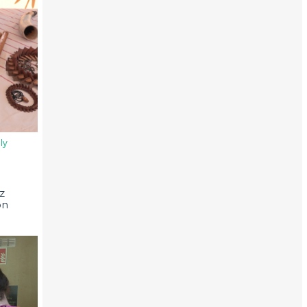
ly
z
on