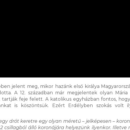
ben jelent meg, mikor hazánk első királya Magyarorszá
otta. A 12. században már megjelentek olyan Mária
tartják feje felett. A katolikus egyházban fontos, hog
kat is köszöntsük. Ezért Erdélyben szokás volt il
egy drót keretre egy olyan méretű – jelképesen – koron
csillagból álló koronájára helyezünk ilyenkor. Illetve