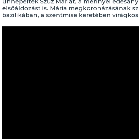
ünnepelték Szűz Máriát, a mennyei édesanyá
elsőáldozást is. Mária megkoronázásának sz
bazilikában, a szentmise keretében virágkos