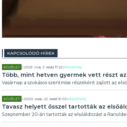
KAPCSOLÓDÓ HÍREK
KÖZÉLET
| 2023. máj. 2. kedd 17:22 |
Keszthely
Több, mint hetven gyermek vett részt az
Vasárnap a szokásos szentmise részeként zajlott az els
KÖZÉLET
| 2020. szep. 22. kedd 19:02 |
Keszthely
Tavasz helyett ősszel tartották az elsőál
Szeptember 20-án tartották az elsőáldozást a Ranolder 