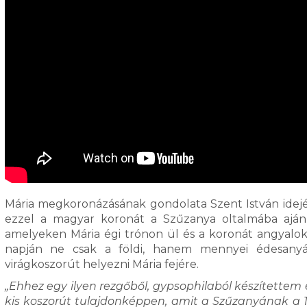
Mária megkoronázásának gondolata Szent István idejé
ezzel a magyar koronát a Szűzanya oltalmába ajánl
amelyeken Mária égi trónon ül és a koronát angyalok 
napján ne csak a földi, hanem mennyei édesanyán
virágkoszorút helyezni Mária fejére.
„Ehhez egy ilyen rezgőből, gypsophilaból készítettem 
kis koszorút tulajdonképpen, amit a Szűzanyának a 12 