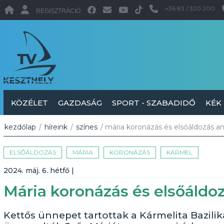
+36 83 / 320 200
REGISZTRÁCIÓ
KÖZÉLET
GAZDASÁG
SPORT - SZABADIDŐ
KÉK
kezdőlap
/
híreink
/
színes
/ mária koronázás és elsőáldozás a
ELSŐÁLDOZÁS
MÁRIA
KORONÁZÁS
KÁRMEL
2024. máj. 6. hétfő
|
Mária koronázás és elsőáldo
Kettős ünnepet tartottak a Kármelita Bazil