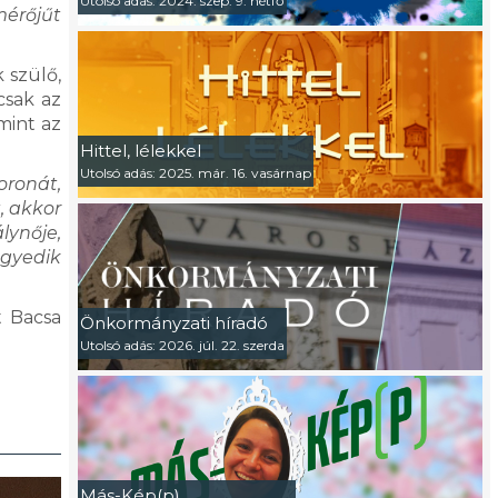
Utolsó adás: 2024. szep. 9. hétfő
mérőjűt
 szülő,
csak az
mint az
Hittel, lélekkel
Utolsó adás: 2025. már. 16. vasárnap
oronát,
, akkor
lynője,
egyedik
t Bacsa
Önkormányzati híradó
Utolsó adás: 2026. júl. 22. szerda
Más-Kép(p)