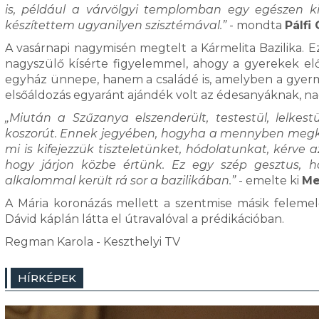
is, például a várvölgyi templomban egy egészen ki
készítettem ugyanilyen szisztémával.”
- mondta
Pálfi
A vasárnapi nagymisén megtelt a Kármelita Bazilika. Ez
nagyszülő kísérte figyelemmel, ahogy a gyerekek el
egyház ünnepe, hanem a családé is, amelyben a gyerme
elsőáldozás egyaránt ajándék volt az édesanyáknak, 
„Miután a Szűzanya elszenderült, testestül, lelkes
koszorút. Ennek jegyében, hogyha a mennyben megkap
mi is kifejezzük tiszteletünket, hódolatunkat, kérve 
hogy járjon közbe értünk. Ez egy szép gesztus, h
alkalommal került rá sor a bazilikában.”
- emelte ki
Me
A Mária koronázás mellett a szentmise másik felemelő
Dávid káplán látta el útravalóval a prédikációban.
Regman Karola - Keszthelyi TV
HÍRKÉPEK