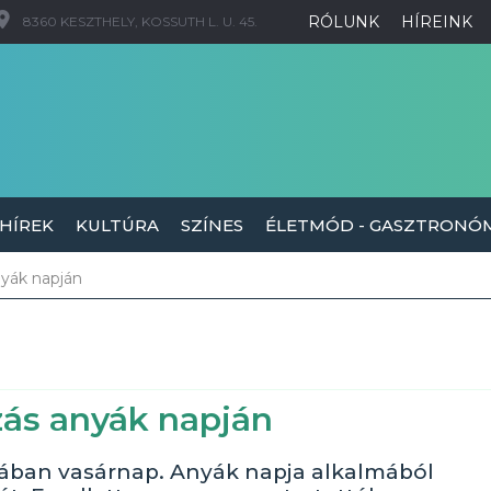
RÓLUNK
HÍREINK
8360 KESZTHELY, KOSSUTH L. U. 45.
 HÍREK
KULTÚRA
SZÍNES
ÉLETMÓD - GASZTRONÓ
nyák napján
zás anyák napján
ikában vasárnap. Anyák napja alkalmából