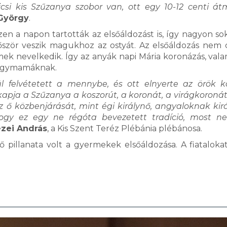
csi kis Szűzanya szobor van, ott egy 10-12 centi át
 György
.
en a napon tartották az elsőáldozást is, így nagyon sok
őször veszik magukhoz az ostyát. Az elsőáldozás nem 
k nevelkedik. Így az anyák napi Mária koronázás, vala
nagymamáknak.
tül felvétetett a mennybe, és ott elnyerte az örök k
ja a Szűzanya a koszorút, a koronát, a virágkoronát
az ő közbenjárását, mint égi királynő, angyaloknak kirá
ogy ez egy ne régóta bevezetett tradíció, most n
zei András
, a Kis Szent Teréz Plébánia plébánosa.
 pillanata volt a gyermekek elsőáldozása. A fiataloka