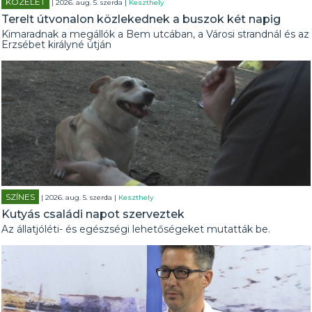
KÖZÉLET
| 2026. aug. 5. szerda |
Keszthely
Terelt útvonalon közlekednek a buszok két napig
Kimaradnak a megállók a Bem utcában, a Városi strandnál és az
Erzsébet királyné útján
SZÍNES
| 2026. aug. 5. szerda |
Keszthely
Kutyás családi napot szerveztek
Az állatjóléti- és egészségi lehetőségeket mutatták be.