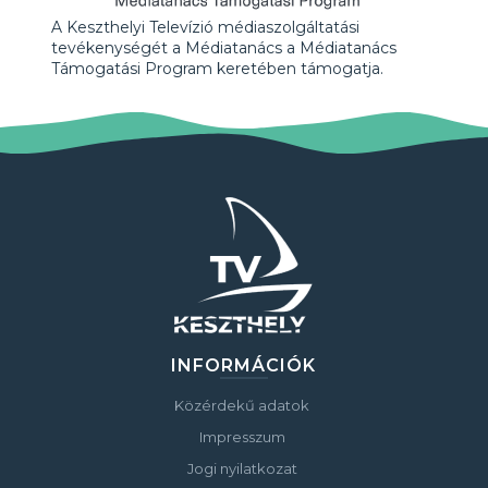
A Keszthelyi Televízió médiaszolgáltatási
tevékenységét a Médiatanács a Médiatanács
Támogatási Program keretében támogatja.
INFORMÁCIÓK
Közérdekű adatok
Impresszum
Jogi nyilatkozat