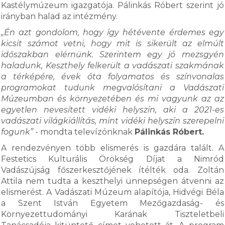
Kastélymúzeum igazgatója. Pálinkás Róbert szerint jó
irányban halad az intézmény.
„Én azt gondolom, hogy így hétévente érdemes egy
kicsit számot vetni, hogy mit is sikerült az elmúlt
időszakban elérnünk. Szerintem egy jó mezsgyén
haladunk, Keszthely felkerült a vadászati szakmának
a térképére, évek óta folyamatos és színvonalas
programokat tudunk megvalósítani a Vadászati
Múzeumban és környezetében és mi vagyunk az az
egyetlen nevesített vidéki helyszín, aki a 2021-es
vadászati világkiállítás, mint vidéki helyszín szerepelni
fogunk”
- mondta televízónknak
Pálinkás Róbert.
A rendezvényen több elismerés is gazdára talált. A
Festetics Kulturális Örökség Díjat a Nimród
Vadászújság főszerkesztőjének ítélték oda. Zoltán
Attila nem tudta a keszthelyi ünnepségen átvenni az
elismerést. A Vadászati Múzeum alapítója, Hidvégi Béla
a Szent István Egyetem Mezőgazdaság- és
Környezettudományi Karának Tiszteletbeli