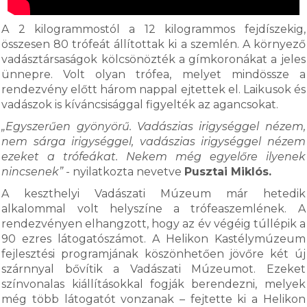
A 2 kilogrammostól a 12 kilogrammos fejdíszekig,
összesen 80 trófeát állítottak ki a szemlén. A környező
vadásztársaságok kölcsönözték a gímkoronákat a jeles
ünnepre. Volt olyan trófea, melyet mindössze a
rendezvény előtt három nappal ejtettek el. Laikusok és
vadászok is kíváncsisággal figyelték az agancsokat.
„Egyszerűen gyönyörű. Vadászias irigységgel nézem,
nem sárga irigységgel, vadászias irigységgel nézem
ezeket a trófeákat. Nekem még egyelőre ilyenek
nincsenek”
- nyilatkozta nevetve
Pusztai Miklós.
A keszthelyi Vadászati Múzeum már hetedik
alkalommal volt helyszíne a trófeaszemlének. A
rendezvényen elhangzott, hogy az év végéig túllépik a
90 ezres látogatószámot. A Helikon Kastélymúzeum
fejlesztési programjának köszönhetően jövőre két új
szárnnyal bővítik a Vadászati Múzeumot. Ezeket
színvonalas kiállításokkal fogják berendezni, melyek
még több látogatót vonzanak – fejtette ki a Helikon