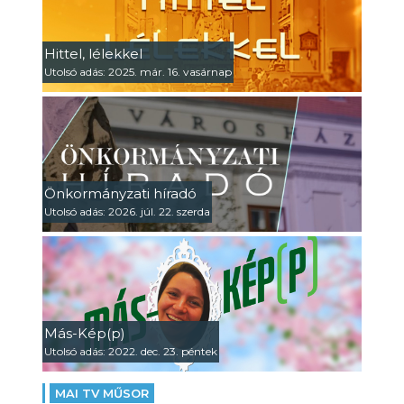
Hittel, lélekkel
Utolsó adás: 2025. már. 16. vasárnap
Önkormányzati híradó
Utolsó adás: 2026. júl. 22. szerda
Más-Kép(p)
Utolsó adás: 2022. dec. 23. péntek
MAI TV MŰSOR