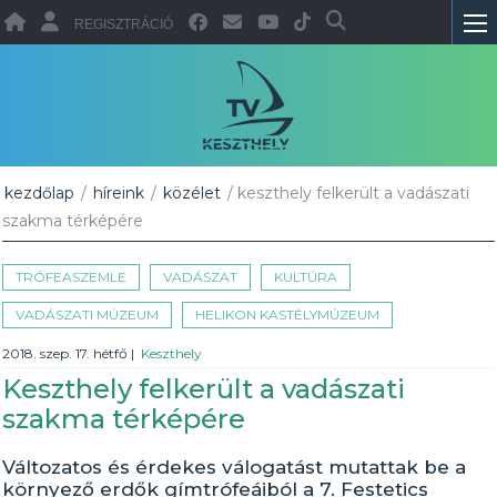
REGISZTRÁCIÓ
kezdőlap
/
híreink
/
közélet
/ keszthely felkerült a vadászati
szakma térképére
TRÓFEASZEMLE
VADÁSZAT
KULTÚRA
VADÁSZATI MÚZEUM
HELIKON KASTÉLYMÚZEUM
2018. szep. 17. hétfő
|
Keszthely
Keszthely felkerült a vadászati
szakma térképére
Változatos és érdekes válogatást mutattak be a
környező erdők gímtrófeáiból a 7. Festetics