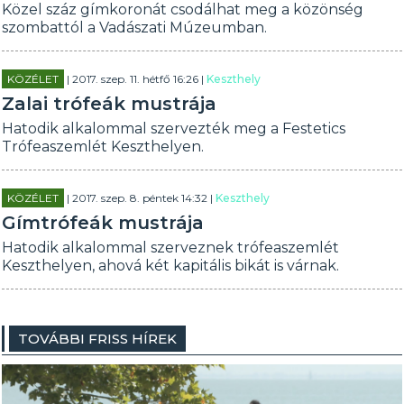
Közel száz gímkoronát csodálhat meg a közönség
szombattól a Vadászati Múzeumban.
KÖZÉLET
| 2017. szep. 11. hétfő 16:26 |
Keszthely
Zalai trófeák mustrája
Hatodik alkalommal szervezték meg a Festetics
Trófeaszemlét Keszthelyen.
KÖZÉLET
| 2017. szep. 8. péntek 14:32 |
Keszthely
Gímtrófeák mustrája
Hatodik alkalommal szerveznek trófeaszemlét
Keszthelyen, ahová két kapitális bikát is várnak.
TOVÁBBI FRISS HÍREK