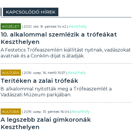
KAPCSOLÓDÓ HÍREK
KÖZÉLET
| 2021. okt. 8. péntek 14:42 |
Keszthely
10. alkalommal szemlézik a trófeákat
Keszthelyen
A Festetics Trófeaszemlén kiállítást nyitnak, vadászokat
avatnak és a Conklin-díjat is átadják.
KULTÚRA
| 2019. szep. 16. hétfő 15:57 |
Keszthely
Terítéken a zalai trófeák
8. alkalommal nyitották meg a Trófeaszemlét a
Vadászati Múzeum parkjában.
KULTÚRA
| 2019. szep. 13. péntek 16:04 |
Keszthely
A legszebb zalai gímkoronák
Keszthelyen