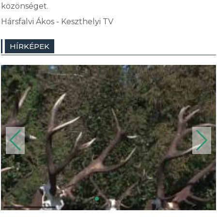
közönséget.
Hársfalvi Ákos - Keszthelyi TV
HÍRKÉPEK