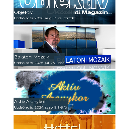
Objektív
Utolsó adás: 2026. aug. 13. csütörtök
Balatoni Mozaik
Utolsó adás: 2026. júl. 28. kedd
Aktív Aranykor
Utolsó adás: 2024. szep. 9. hétfő