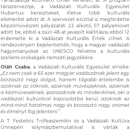
Tanácsadója kitüntető címet vehetett át. A program
társszervezője, a Vadászati Kulturális Egyesület
Hubertus kereszteket, illetve több kulturális
elismerést adott át. A szervezet ezúttal is meghirdette
képzőművészeti pályázatát. 23 alkotó, 57 pályaművet
adott be, ebből a zsűri 48-at javasolt kiállításra, ebből 12
érdemelte ki a Vadászati Kulturális Érték címet. A
rendezvényen bejelentették, hogy a magyar vadászati
hagyományokat az UNESCO felvette a kulturális
szellemi örökségek nemzeti jegyzékére.
Oláh Csaba
, a Vadászati Kulturális Egyesület elnöke:
„Ez nem csak a 65 ezer magyar vadászának jelent egy
borzasztó nagy dolgot, hanem tágabb értelembe is
azoknak az íróknak, azoknak művészeknek, azoknak
a kézműveseknek, iparosoknak és mindenkinek, aki a
vadászati kultúrával kapcsolatba kerül, azoknak ez
mind-mind hatalmas nagy és borzasztó nagy örömet
és élményt fog jelenteni.”
A 7. Festetics Trófeaszemlén és a Vadászati Kultúra
Ünnepén solymászbemutatóval is várták a