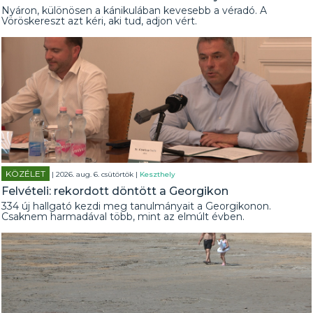
Nyáron, különösen a kánikulában kevesebb a véradó. A
Vöröskereszt azt kéri, aki tud, adjon vért.
KÖZÉLET
| 2026. aug. 6. csütörtök |
Keszthely
Felvételi: rekordott döntött a Georgikon
334 új hallgató kezdi meg tanulmányait a Georgikonon.
Csaknem harmadával több, mint az elmúlt évben.