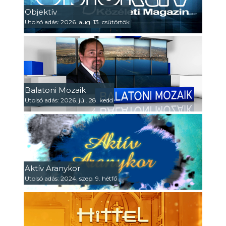
Objektív
Utolsó adás: 2026. aug. 13. csütörtök
Balatoni Mozaik
Utolsó adás: 2026. júl. 28. kedd
Aktív Aranykor
Utolsó adás: 2024. szep. 9. hétfő