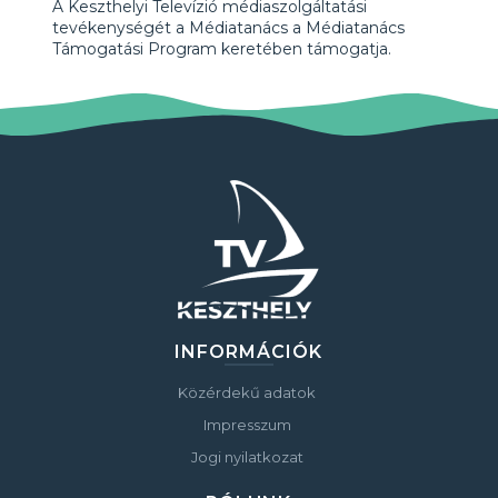
A Keszthelyi Televízió médiaszolgáltatási
tevékenységét a Médiatanács a Médiatanács
Támogatási Program keretében támogatja.
INFORMÁCIÓK
Közérdekű adatok
Impresszum
Jogi nyilatkozat