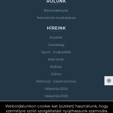
RÓLUNK
Bemutatkozás
Televíziónk munkatársai
HÍREINK
Közélet
Gazdaság
Sport - Szabadidő
Kék hírek
Kultúra
Színes
Életmód - Gasztronómia
Választás 2024
Választás 2026
Weboldalunkon cookie-kat (sütiket) használunk, hogy
személyre szóló szolgáltatást nyújthassunk számodra.
© Copyright 2023 Keszthelyi Televízió