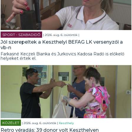
SPORT - SZABADIDŐ
| 2026. aug. 6. csütörtök |
Jól szerepeltek a Keszthelyi BEFAG LK versenyzői a
vb-n
Farkasné Keczeli Bianka és Jurkovics Kadosa Radó is előkelő
helyeket értek el.
KÖZÉLET
| 2026. aug. 6. csütörtök |
Keszthely
Retro véradás: 39 donor volt Keszthelyen