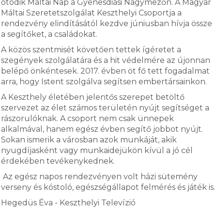
ötödik Máltai Nap a Gyenesdiási Nagymezőn. A Magyar
Máltai Szeretetszolgálat Keszthelyi Csoportja a
rendezvény elindításától kezdve júniusban hívja össze
a segítőket, a családokat.
A közös szentmisét követően tettek ígéretet a
szegények szolgálatára és a hit védelmére az újonnan
belépő önkéntesek. 2017. évben öt fő tett fogadalmat
arra, hogy Istent szolgálva segítsen embertársainkon.
A Keszthely életében jelentős szerepet betöltő
szervezet az élet számos területén nyújt segítséget a
rászorulóknak. A csoport nem csak ünnepek
alkalmával, hanem egész évben segítő jobbot nyújt.
Sokan ismerik a városban azok munkáját, akik
nyugdíjasként vagy munkaidejükön kívül a jó cél
érdekében tevékenykednek.
Az egész napos rendezvényen volt házi sütemény
verseny és kóstoló, egészségállapot felmérés és játék is.
Hegedüs Éva - Keszthelyi Televízió