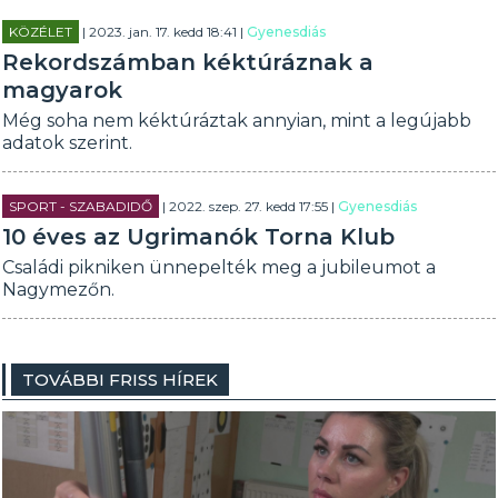
KÖZÉLET
| 2023. jan. 17. kedd 18:41 |
Gyenesdiás
Rekordszámban kéktúráznak a
magyarok
Még soha nem kéktúráztak annyian, mint a legújabb
adatok szerint.
SPORT - SZABADIDŐ
| 2022. szep. 27. kedd 17:55 |
Gyenesdiás
10 éves az Ugrimanók Torna Klub
Családi pikniken ünnepelték meg a jubileumot a
Nagymezőn.
TOVÁBBI FRISS HÍREK