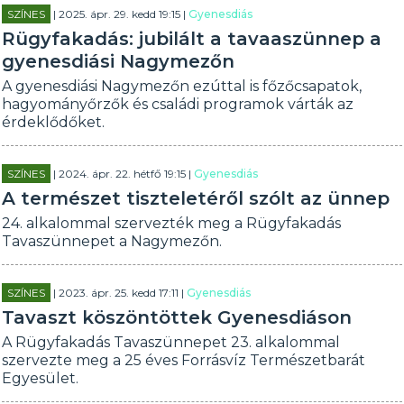
SZÍNES
| 2025. ápr. 29. kedd 19:15 |
Gyenesdiás
Rügyfakadás: jubilált a tavaaszünnep a
gyenesdiási Nagymezőn
A gyenesdiási Nagymezőn ezúttal is főzőcsapatok,
hagyományőrzők és családi programok várták az
érdeklődőket.
SZÍNES
| 2024. ápr. 22. hétfő 19:15 |
Gyenesdiás
A természet tiszteletéről szólt az ünnep
24. alkalommal szervezték meg a Rügyfakadás
Tavaszünnepet a Nagymezőn.
SZÍNES
| 2023. ápr. 25. kedd 17:11 |
Gyenesdiás
Tavaszt köszöntöttek Gyenesdiáson
A Rügyfakadás Tavaszünnepet 23. alkalommal
szervezte meg a 25 éves Forrásvíz Természetbarát
Egyesület.