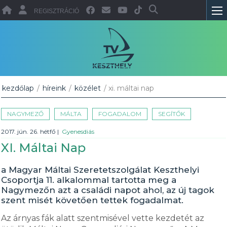
REGISZTRÁCIÓ
kezdőlap
/
híreink
/
közélet
/ xi. máltai nap
NAGYMEZŐ
MÁLTA
FOGADALOM
SEGÍTŐK
2017. jún. 26. hétfő
|
Gyenesdiás
XI. Máltai Nap
a Magyar Máltai Szeretetszolgálat Keszthelyi
Csoportja 11. alkalommal tartotta meg a
Nagymezőn azt a családi napot ahol, az új tagok
szent misét követően tettek fogadalmat.
Az árnyas fák alatt szentmisével vette kezdetét az