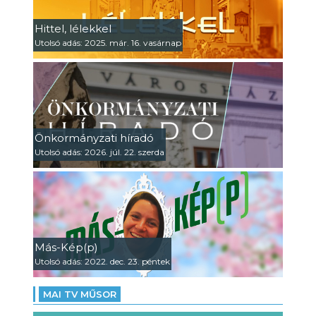
Hittel, lélekkel
Utolsó adás: 2025. már. 16. vasárnap
Önkormányzati híradó
Utolsó adás: 2026. júl. 22. szerda
Más-Kép(p)
Utolsó adás: 2022. dec. 23. péntek
MAI TV MŰSOR