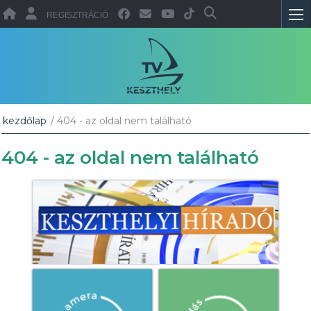
REGISZTRÁCIÓ
kezdőlap
/ 404 - az oldal nem található
404 - az oldal nem található