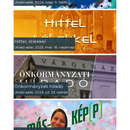
Utolsó adás: 2024. szep. 9. hétfő
Hittel, lélekkel
Utolsó adás: 2025. már. 16. vasárnap
Önkormányzati híradó
Utolsó adás: 2026. júl. 22. szerda