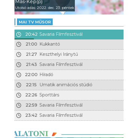
Más-Kép(p)
Utolsó adás: 2022. dec. 23. péntek
MAI TV MŰSOR
20:42
Savaria Filmfesztivál
21:00
Kukkantó
21:27
Keszthelyi Iránytű
21:43
Savaria Filmfesztivál
22:00
Híradó
22:15
Umatik animációs stúdió
22:26
Sporttárs
22:59
Savaria Filmfesztivál
23:42
Savaria Filmfesztivál