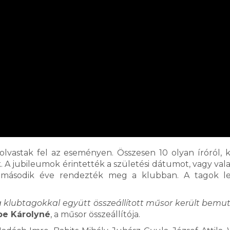
lvastak fel az eseményen. Összesen 10 olyan íróról, k
 A jubileumok érintették a születési dátumot, vagy val
t második éve rendezték meg a klubban. A tagok le
a klubtagokkal együtt összeállított műsor került bemu
be Károlyné
, a műsor összeállítója.