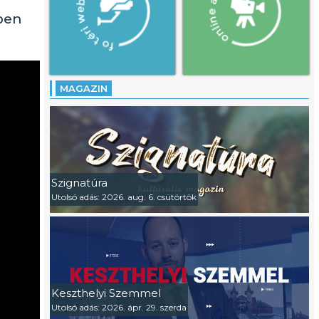
ben
MAGAZIN
Szignatúra
Utolsó adás: 2026. aug. 6. csütörtök
Keszthelyi Szemmel
Utolsó adás: 2026. ápr. 29. szerda