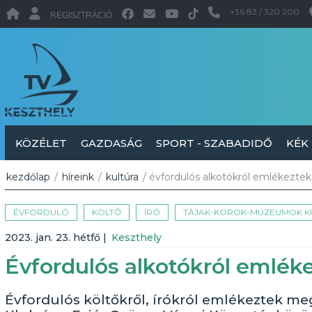
+36 83 / 320 200
REGISZTRÁCIÓ
KÖZÉLET
GAZDASÁG
SPORT - SZABADIDŐ
KÉK
kezdőlap
/
híreink
/
kultúra
/ évfordulós alkotókról emlékezte
ÉVFORDULÓ
KÖLTŐ
ÍRÓ
TÁJAK-KOROK-MÚZEUMOK K
2023. jan. 23. hétfő
|
Keszthely
Évfordulós alkotókról emlé
Évfordulós költőkről, írókról emlékeztek 