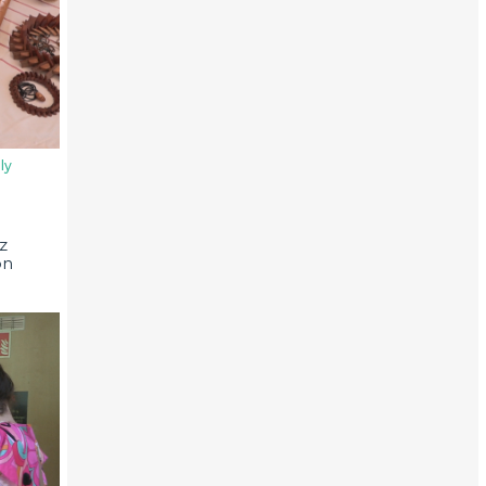
ly
z
on