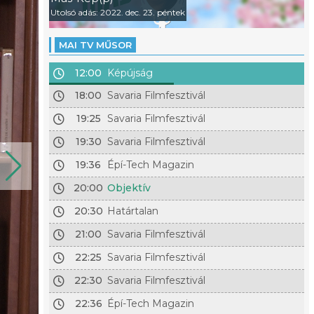
Utolsó adás: 2022. dec. 23. péntek
MAI TV MŰSOR
12:00
Képújság
18:00
Savaria Filmfesztivál
19:25
Savaria Filmfesztivál
19:30
Savaria Filmfesztivál
19:36
Épí-Tech Magazin
20:00
Objektív
20:30
Határtalan
21:00
Savaria Filmfesztivál
22:25
Savaria Filmfesztivál
22:30
Savaria Filmfesztivál
22:36
Épí-Tech Magazin