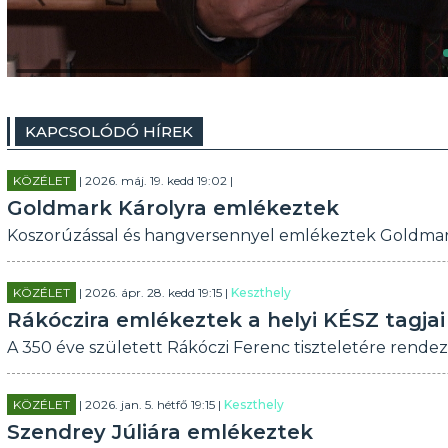
KAPCSOLÓDÓ HÍREK
KÖZÉLET
| 2026. máj. 19. kedd 19:02 |
Goldmark Károlyra emlékeztek
Koszorúzással és hangversennyel emlékeztek Goldmark
KÖZÉLET
| 2026. ápr. 28. kedd 19:15 |
Keszthely
Rákóczira emlékeztek a helyi KÉSZ tagjai
A 350 éve született Rákóczi Ferenc tiszteletére rende
KÖZÉLET
| 2026. jan. 5. hétfő 19:15 |
Keszthely
Szendrey Júliára emlékeztek