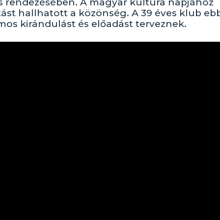
ös rendezésében. A magyar kultúra napjához
ást hallhatott a közönség. A 39 éves klub eb
mos kirándulást és előadást terveznek.