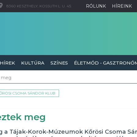
RÓLUNK
HÍREINK
8360 KESZTHELY, KOSSUTH L. U. 45.
 HÍREK
KULTÚRA
SZÍNES
ÉLETMÓD - GASZTRONÓ
k meg
ŐRÖSI CSOMA SÁNDOR KLUB
keztek meg
meg a Tájak-Korok-Múzeumok Kőrösi Csoma Sá