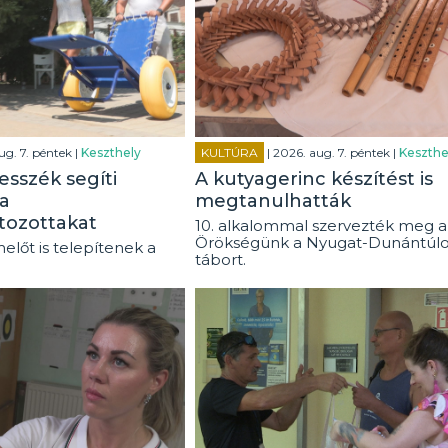
ug. 7. péntek |
Keszthely
KULTÚRA
| 2026. aug. 7. péntek |
Keszthe
esszék segíti
A kutyagerinc készítést is
a
megtanulhatták
tozottakat
10. alkalommal szervezték meg a
Örökségünk a Nyugat-Dunántúl
előt is telepítenek a
tábort.