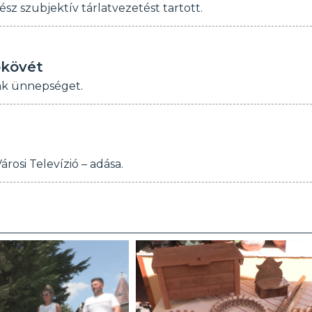
 szubjektív tárlatvezetést tartott.
pkövét
tak ünnepséget.
rosi Televízió – adása.