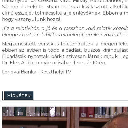
Batsányi János, Csokonai Vitéz Mihály, Petőfi Sándor, 
Sándor és Fekete István lettek a kiválasztott alkotó
című esszéjét tolmácsolta a jelenlévőknek. Ebben a 
hogy viszonyulunk hozzá.
„Ez a relativitás, a jó és a rosszhoz való relatív köz
eléggé ki ezt a relativitás elméletét, amikor valamihez 
Megzenésített versek is felcsendültek a megemlékez
ebben az évben is több előadást, buszos kirándulá
Előadásaik nyitottak, bárkit szívesen látnak rajtuk. 
Dr. Elek Attila tolmácsolásában február 10-én.
Lendvai Bianka - Keszthelyi TV
HÍRKÉPEK