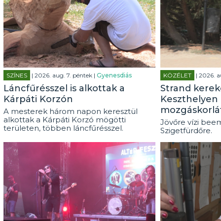
SZÍNES
| 2026. aug. 7. péntek |
Gyenesdiás
KÖZÉLET
| 2026. a
Láncfűrésszel is alkottak a
Strand kerek
Kárpáti Korzón
Keszthelyen 
mozgáskorlá
A mesterek három napon keresztül
alkottak a Kárpáti Korzó mögötti
Jövőre vízi beem
területen, többen láncfűrésszel.
Szigetfürdőre.