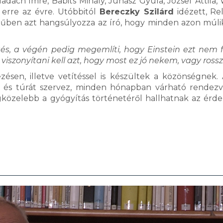
Madách Imre, Babits Mihály, Juhász Gyula, József Attila,
k erre az évre. Utóbbitól
Bereczky Szilárd
idézett, Rel
műben azt hangsúlyozza az író, hogy minden azon múli
elítés, a végén pedig megemlíti, hogy Einstein ezt nem f
viszonyítani kell azt, hogy most ez jó nekem, vagy rossz
ésen, illetve vetítéssel is készültek a közönségnek.
st és túrát szervez, minden hónapban várható rendez
Legközelebb a gyógyítás történetéről hallhatnak az érd