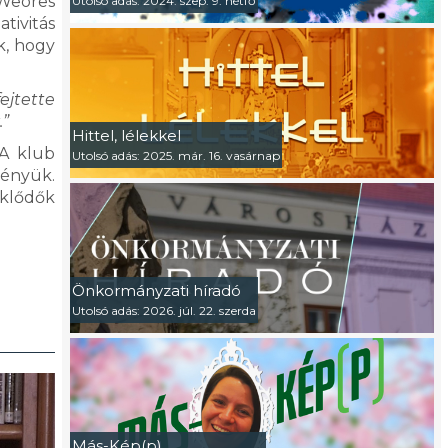
 Weöres
Utolsó adás: 2024. szep. 9. hétfő
ativitás
k, hogy
ejtette
.”
Hittel, lélekkel
 A klub
Utolsó adás: 2025. már. 16. vasárnap
vényük.
eklődők
Önkormányzati híradó
Utolsó adás: 2026. júl. 22. szerda
Más-Kép(p)