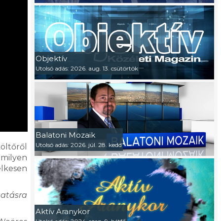
Objektív
Utolsó adás: 2026. aug. 13. csütörtök
Balatoni Mozaik
Utolsó adás: 2026. júl. 28. kedd
öltőről
amilyen
lkesen
tatásra
Aktív Aranykor