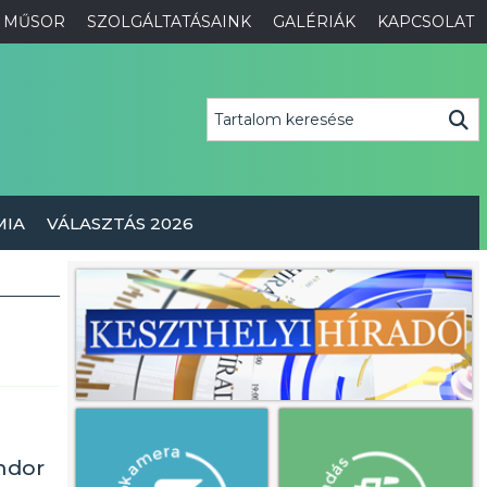
MŰSOR
SZOLGÁLTATÁSAINK
GALÉRIÁK
KAPCSOLAT
MIA
VÁLASZTÁS 2026
ndor