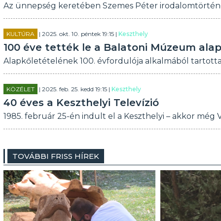
Az ünnepség keretében Szemes Péter irodalomtörténész
KULTÚRA
| 2025. okt. 10. péntek 19:15 |
Keszthely
100 éve tették le a Balatoni Múzeum ala
Alapkőletételének 100. évfordulója alkalmából tartot
KÖZÉLET
| 2025. feb. 25. kedd 19:15 |
Keszthely
40 éves a Keszthelyi Televízió
1985. február 25-én indult el a Keszthelyi – akkor még Vá
TOVÁBBI FRISS HÍREK