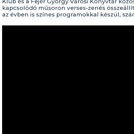
Klub és a Fejér György Városi Könyvtár köz
kapcsolódó műsoron verses-zenés összeállít
az évben is színes programokkal készül, szá