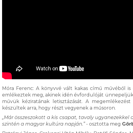
Móra Ferenc: A könyvvé vált kakas című művéből is o
emlékeztek meg, akinek idén évfordulóját ünnepeljük.
művük kéziratának letisztázását. A megemlékezés
készültek arra, hogy részt vegyenek a műsoron.
„Már összeszokott a kis csapat, tavaly ugyanezekkel 
szintén a magyar kultúra napján.”
- osztotta meg
Gör