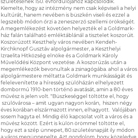
születésének 150. évfordulójához kapcsolódik.
Kiemelte, hogy az intézmény nem csak képviseli a helyi
kultúrát, hanem nevében is büszkén viseli és ezzel a
legszebb módon őrzi a zeneszerző szellemi örökségét.
A megemlékezést követően helyezték el a Goldmark-
ház falán található emléktáblánál a tisztelet koszorúit.
Koszorúzott Keszthely város nevében Kendeh-
Kirchknopf Gusztáv alpolgármester, a Keszthelyi
Izraelita Hitközség elnöke és a Goldmark Károly
Művelődési Központ vezetése. A koszorúzás után a
megemlékezők bevonultak a zsinagógába. ahol a város
alpolgármestere méltatta Goldmark munkásságát és
felelevenítette a híresség szülőházán elhelyezett
dombormú 1910-ben történő avatását, amin a 80 éves
művész is jelen volt. "Büszkeséggel töltötte el, hogy
szülővárosa – amit ugyan nagyon korán, hiszen négy
éves korában elszármazott innen, elhagyott. Valójában
sosem hagyta el. Mindig élő kapcsolat volt a város és a
művész között. Ezért is külön örömmel töltötte el,
hogy ezt a szép ünnepet, 80.születésnapját ily módon
a város megünnepelte. Azt gondolom, hogy közeledve