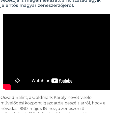
vezetője is megemlékezett a 19. század egyik
jelentős magyar zeneszerzőjéről.
Osvald Bálint, a Goldmark Károly nevét viselő
művelődési központ igazgatója beszélt arról, hogy a
névadás 1980. május 18-hoz, a zeneszerző