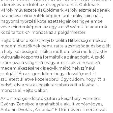
a kerek évfordulóhoz, és egyébként is, Goldmark
Károly művészete és Goldmark Károly eszmeiségének
az ápolása mindenféleképpen kulturális, spirituális,
hagyományőrzési kötelezettségeinket figyelembe
véve mindenképpen az egyik első számú feladatunk
közé tartozik."- mondta az alpolgármester.
Rejtő Gábor a Keszthelyi Izraelita Hitközség elnöke a
megemlékezőknek bemutatta a zsinagógát és beszélt
a helyi közösségről, akik a múlt emlékei mellett aktív
kulturális központtá formálták a zsinagógát. A zsidó
származású világhírű magyar-osztrák zeneszerző
megemlékezésének is egyik méltó helyszínéül
szolgált."Én azt gondolom,hogy ide való,mert itt
született .Illetve közelebbről úgy tudom, hogy itt a
belső udvarnak az egyik sarkában volt a lakása." -
mondta el Rejtő Gábor.
Az ünnepi gondolatok után a keszthelyi Festetics
György Zeneiskola tanáraiból alakult vonósnégyes,
Antonin Dvořák „Amerikai” F-Dúr néven ismertté vált