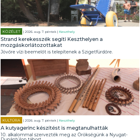
KÖZÉLET
| 2026. aug. 7. péntek |
Keszthely
Strand kerekesszék segíti Keszthelyen a
mozgáskorlátozottakat
Jövőre vízi beemelőt is telepítenek a Szigetfürdőre.
KULTÚRA
| 2026. aug. 7. péntek |
Keszthely
A kutyagerinc készítést is megtanulhatták
10. alkalommal szervezték meg az Örökségünk a Nyugat-
Dunántúlon tábort.