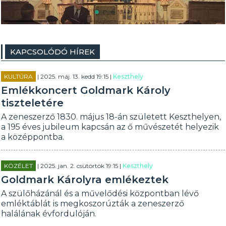
KAPCSOLÓDÓ HÍREK
KULTÚRA
| 2025. máj. 13. kedd 19:15 |
Keszthely
Emlékkoncert Goldmark Károly
tiszteletére
A zeneszerző 1830. május 18-án született Keszthelyen,
a 195 éves jubileum kapcsán az ő művészetét helyezik
a középpontba.
KÖZÉLET
| 2025. jan. 2. csütörtök 19:15 |
Keszthely
Goldmark Károlyra emlékeztek
A szülőházánál és a művelődési központban lévő
emléktáblát is megkoszorúzták a zeneszerző
halálának évfordulóján.