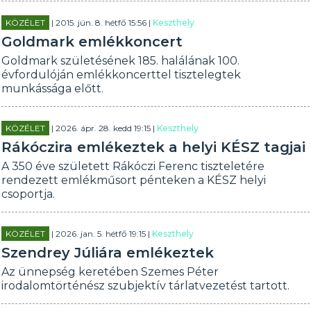
KÖZÉLET
| 2015. jún. 8. hétfő 15:56 |
Keszthely
Goldmark emlékkoncert
Goldmark születésének 185. halálának 100.
évfordulóján emlékkoncerttel tisztelegtek
munkássága előtt.
KÖZÉLET
| 2026. ápr. 28. kedd 19:15 |
Keszthely
Rákóczira emlékeztek a helyi KÉSZ tagjai
A 350 éve született Rákóczi Ferenc tiszteletére
rendezett emlékműsort pénteken a KÉSZ helyi
csoportja.
KÖZÉLET
| 2026. jan. 5. hétfő 19:15 |
Keszthely
Szendrey Júliára emlékeztek
Az ünnepség keretében Szemes Péter
irodalomtörténész szubjektív tárlatvezetést tartott.