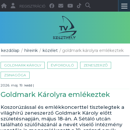
REGISZTRÁCIÓ
kezdőlap
/
híreink
/
közélet
/ goldmark károlyra emlékeztek
GOLDMARK KÁROLY
ÉVFORDULÓ
ZENESZERZŐ
ZSINAGÓGA
2026. máj. 19. kedd
|
Goldmark Károlyra emlékeztek
Koszorúzással és emlékkoncerttel tisztelegtek a
világhírű zeneszerző Goldmark Károly előtt
születésnapján, május 18-án. A Sétáló utcán
található szülőházánál a nevét viselő intézmény