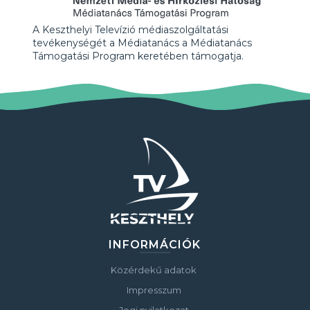
A Keszthelyi Televízió médiaszolgáltatási
tevékenységét a Médiatanács a Médiatanács
Támogatási Program keretében támogatja.
INFORMÁCIÓK
Közérdekű adatok
Impresszum