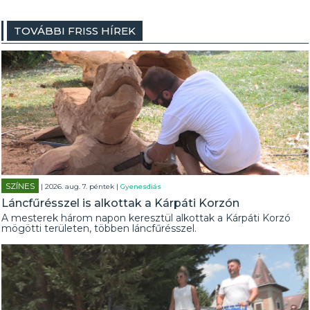
TOVÁBBI FRISS HÍREK
SZÍNES
| 2026. aug. 7. péntek |
Gyenesdiás
Láncfűrésszel is alkottak a Kárpáti Korzón
A mesterek három napon keresztül alkottak a Kárpáti Korzó
mögötti területen, többen láncfűrésszel.