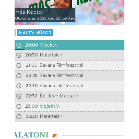
Más-Kép(p)
Utolsó adás: 2022. dec. 23. péntek
MAI TV MŰSOR
20:00
Objektív
20:30
Határtalan
21:00
Savaria Filmfesztivál
22:25
Savaria Filmfesztivál
22:30
Savaria Filmfesztivál
22:36
Épí-Tech Magazin
23:00
Objektív
23:30
Határtalan