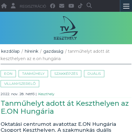
REGISZTRÁCIÓ
kezdőlap
/
híreink
/
gazdaság
/ tanműhelyt adott át
keszthelyen az e.on hungária
EON
TANMŰHELY
SZAKKÉPZÉS
DUÁLIS
VILLANYSZERELŐ
2022. nov. 28. hétfő
|
Keszthely
Tanműhelyt adott át Keszthelyen az
E.ON Hungária
Oktatási centrumot avatottaz E.ON Hungária
Csoport Keszthelyen. A szakmunkás duális