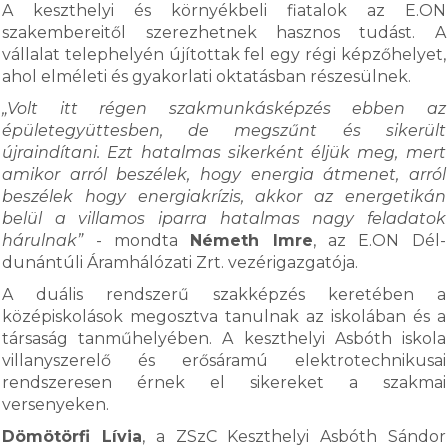
A keszthelyi és környékbeli fiatalok az E.ON
szakembereitől szerezhetnek hasznos tudást. A
vállalat telephelyén újítottak fel egy régi képzőhelyet,
ahol elméleti és gyakorlati oktatásban részesülnek.
„Volt itt régen szakmunkásképzés ebben az
épületegyüttesben, de megszűnt és sikerült
újraindítani. Ezt hatalmas sikerként éljük meg, mert
amikor arról beszélek, hogy energia átmenet, arról
beszélek hogy energiakrízis, akkor az energetikán
belül a villamos iparra hatalmas nagy feladatok
hárulnak”
- mondta
Németh Imre
, az E.ON Dél-
dunántúli Áramhálózati Zrt. vezérigazgatója.
A duális rendszerű szakképzés keretében a
középiskolások megosztva tanulnak az iskolában és a
társaság tanműhelyében. A keszthelyi Asbóth iskola
villanyszerelő és erősáramú elektrotechnikusai
rendszeresen érnek el sikereket a szakmai
versenyeken.
Dömötörfi Lívia
, a ZSzC Keszthelyi Asbóth Sándor