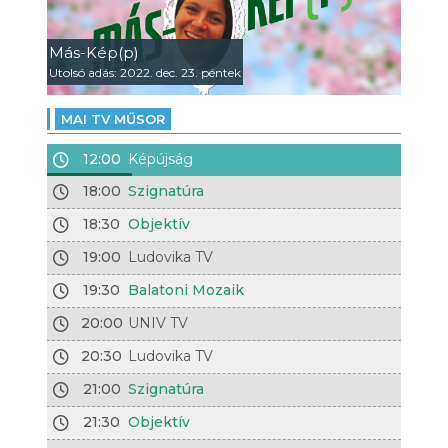
Más-Kép(p)
Utolsó adás: 2022. dec. 23. péntek
MAI TV MŰSOR
12:00
Képújság
18:00
Szignatúra
18:30
Objektív
19:00
Ludovika TV
19:30
Balatoni Mozaik
20:00
UNIV TV
20:30
Ludovika TV
21:00
Szignatúra
21:30
Objektív