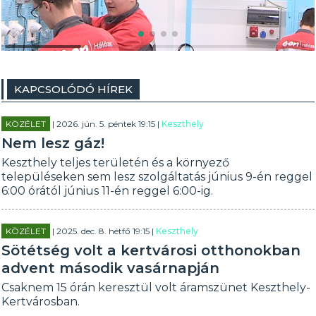
KAPCSOLÓDÓ HÍREK
KÖZÉLET
| 2026. jún. 5. péntek 19:15 |
Keszthely
Nem lesz gáz!
Keszthely teljes területén és a környező
településeken sem lesz szolgáltatás június 9-én reggel
6:00 órától június 11-én reggel 6:00-ig.
KÖZÉLET
| 2025. dec. 8. hétfő 19:15 |
Keszthely
Sötétség volt a kertvárosi otthonokban
advent második vasárnapján
Csaknem 15 órán keresztül volt áramszünet Keszthely-
Kertvárosban.