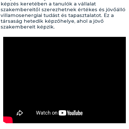
képzés keretében a tanulók a vállalat
szakembereitől szerezhetnek értékes és jövőálló
villamosenergiai tudást és tapasztalatot. Ez a
társaság hetedik képzőhelye, ahol a jövő
szakembereit képzik.