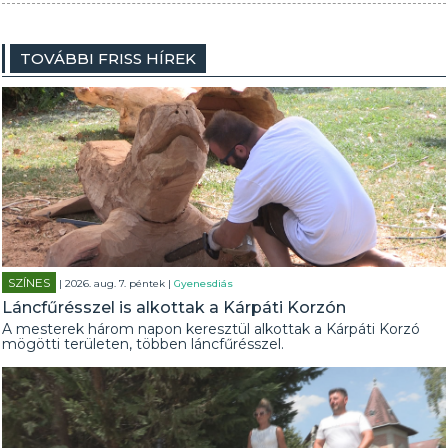
TOVÁBBI FRISS HÍREK
SZÍNES
| 2026. aug. 7. péntek |
Gyenesdiás
Láncfűrésszel is alkottak a Kárpáti Korzón
A mesterek három napon keresztül alkottak a Kárpáti Korzó
mögötti területen, többen láncfűrésszel.