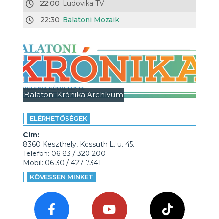
22:00
Ludovika TV
22:30
Balatoni Mozaik
Balatoni Krónika Archívum
ELÉRHETŐSÉGEK
Cím:
8360 Keszthely, Kossuth L. u. 45.
Telefon: 06 83 / 320 200
Mobil: 06 30 / 427 7341
KÖVESSEN MINKET