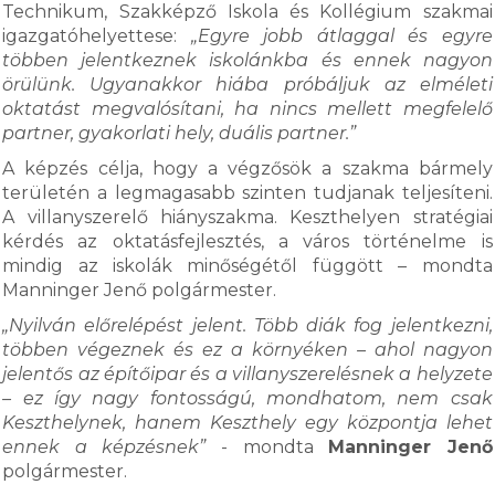
Technikum, Szakképző Iskola és Kollégium szakmai
igazgatóhelyettese:
„Egyre jobb átlaggal és egyre
többen jelentkeznek iskolánkba és ennek nagyon
örülünk. Ugyanakkor hiába próbáljuk az elméleti
oktatást megvalósítani, ha nincs mellett megfelelő
partner, gyakorlati hely, duális partner.”
A képzés célja, hogy a végzősök a szakma bármely
területén a legmagasabb szinten tudjanak teljesíteni.
A villanyszerelő hiányszakma. Keszthelyen stratégiai
kérdés az oktatásfejlesztés, a város történelme is
mindig az iskolák minőségétől függött – mondta
Manninger Jenő polgármester.
„Nyilván előrelépést jelent. Több diák fog jelentkezni,
többen végeznek és ez a környéken – ahol nagyon
jelentős az építőipar és a villanyszerelésnek a helyzete
– ez így nagy fontosságú, mondhatom, nem csak
Keszthelynek, hanem Keszthely egy központja lehet
ennek a képzésnek”
- mondta
Manninger Jenő
polgármester.