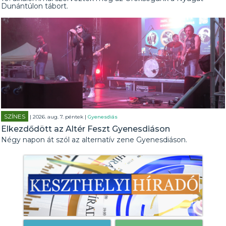
Dunántúlon tábort.
SZÍNES
| 2026. aug. 7. péntek |
Gyenesdiás
Elkezdődött az Altér Feszt Gyenesdiáson
Négy napon át szól az alternatív zene Gyenesdiáson.