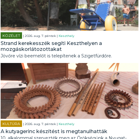
KÖZÉLET
| 2026. aug. 7. péntek |
Keszthely
Strand kerekesszék segíti Keszthelyen a
mozgáskorlátozottakat
Jövőre vízi beemelőt is telepítenek a Szigetfürdőre.
KULTÚRA
| 2026. aug. 7. péntek |
Keszthely
A kutyagerinc készítést is megtanulhatták
10. alkalommal szervezték meg az Örökségünk a Nyugat-