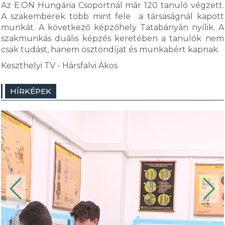
Az E.ON Hungária Csoportnál már 120 tanuló végzett.
A szakemberek több mint fele a társaságnál kapott
munkát. A következő képzőhely Tatabányán nyílik. A
szakmunkás duális képzés keretében a tanulók nem
csak tudást, hanem ösztöndíjat és munkabért kapnak.
Keszthelyi TV - Hársfalvi Ákos
HÍRKÉPEK