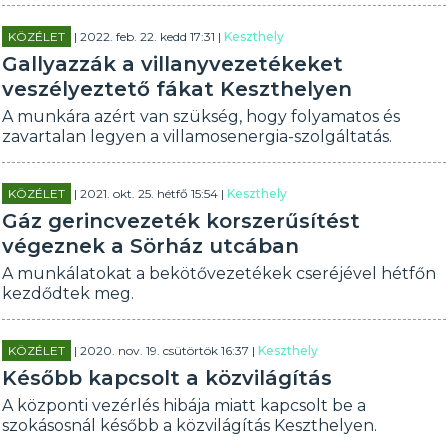
KÖZÉLET
| 2022. feb. 22. kedd 17:31 |
Keszthely
Gallyazzák a villanyvezetékeket
veszélyeztető fákat Keszthelyen
A munkára azért van szükség, hogy folyamatos és
zavartalan legyen a villamosenergia-szolgáltatás.
KÖZÉLET
| 2021. okt. 25. hétfő 15:54 |
Keszthely
Gáz gerincvezeték korszerűsítést
végeznek a Sörház utcában
A munkálatokat a bekötővezetékek cseréjével hétfőn
kezdődtek meg.
KÖZÉLET
| 2020. nov. 19. csütörtök 16:37 |
Keszthely
Később kapcsolt a közvilágítás
A központi vezérlés hibája miatt kapcsolt be a
szokásosnál később a közvilágítás Keszthelyen.