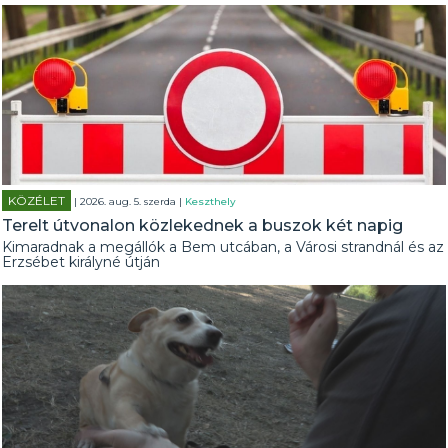
KÖZÉLET
| 2026. aug. 5. szerda |
Keszthely
Terelt útvonalon közlekednek a buszok két napig
Kimaradnak a megállók a Bem utcában, a Városi strandnál és az
Erzsébet királyné útján