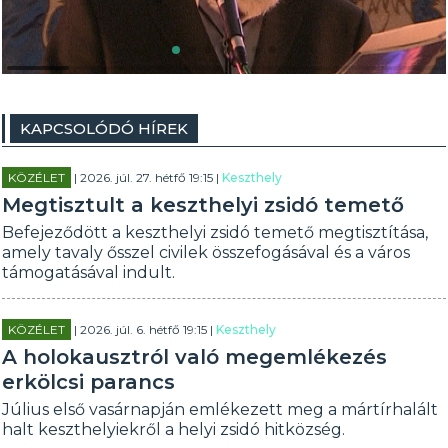
KAPCSOLÓDÓ HÍREK
KÖZÉLET
| 2026. júl. 27. hétfő 19:15 |
Keszthely
Megtisztult a keszthelyi zsidó temető
Befejeződött a keszthelyi zsidó temető megtisztítása,
amely tavaly ősszel civilek összefogásával és a város
támogatásával indult.
KÖZÉLET
| 2026. júl. 6. hétfő 19:15 |
Keszthely
A holokausztról való megemlékezés
erkölcsi parancs
Július első vasárnapján emlékezett meg a mártírhalált
halt keszthelyiekről a helyi zsidó hitközség.