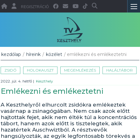
REGISZTRÁCIÓ
kezdőlap
/
híreink
/
közélet
/ emlékezni és emlékeztetni
ZSIDÓ
HOLOKAUSZT
MEGEMLÉKEZÉS
HALÁLTÁBOR
2022. júl. 4. hétfő
|
Keszthely
Emlékezni és emlékeztetni
A Keszthelyről elhurcolt zsidókra emlékeztek
vasárnap a zsinagógában. Nem csak azok előtt
hajtottak fejet, akik nem élték túl a koncentrációs
tábort, hanem azok előtt is tisztelegtek, akik
hazatértek Auschwiztból. A résztvevők
hangsúlyozták, az egyik legfontosabb törekvés a