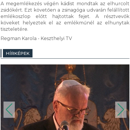
A megemlékezés végén kádist mondtak az elhurcolt
zsidókért. Ezt követően a zsinagóga udvarán felállított
emlékoszlop előtt hajtottak fejet. A résztvevők
köveket helyeztek el az emlékműnél az elhunytak
tiszteletére.
Regman Karola - Keszthelyi TV
HÍRKÉPEK