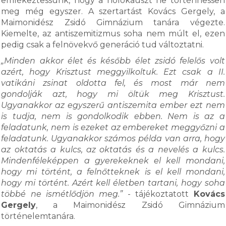
emlékeztessünk, hogy a holokauszt ne történhessen
meg még egyszer. A szertartást Kovács Gergely, a
Maimonidész Zsidó Gimnázium tanára végezte.
Kiemelte, az antiszemitizmus soha nem múlt el, ezen
pedig csak a felnövekvő generáció tud változtatni.
„Minden akkor élet és később élet zsidó felelős volt
azért, hogy Krisztust meggyilkoltuk. Ezt csak a II.
vatikáni zsinat oldotta fel, és most már nem
gondolják azt, hogy mi öltük meg Krisztust.
Ugyanakkor az egyszerű antiszemita ember ezt nem
is tudja, nem is gondolkodik ebben. Nem is az a
feladatunk, nem is ezeket az embereket meggyőzni a
feladatunk. Ugyanakkor számos példa van arra, hogy
az oktatás a kulcs, az oktatás és a nevelés a kulcs.
Mindenféleképpen a gyerekeknek el kell mondani,
hogy mi történt, a felnőtteknek is el kell mondani,
hogy mi történt. Azért kell életben tartani, hogy soha
többé ne ismétlődjön meg.”
- tájékoztatott
Kovács
Gergely
, a Maimonidész Zsidó Gimnázium
történelemtanára.