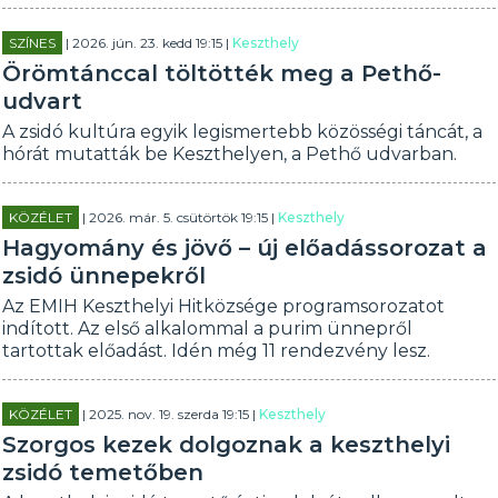
SZÍNES
| 2026. jún. 23. kedd 19:15 |
Keszthely
Örömtánccal töltötték meg a Pethő-
udvart
A zsidó kultúra egyik legismertebb közösségi táncát, a
hórát mutatták be Keszthelyen, a Pethő udvarban.
KÖZÉLET
| 2026. már. 5. csütörtök 19:15 |
Keszthely
Hagyomány és jövő – új előadássorozat a
zsidó ünnepekről
Az EMIH Keszthelyi Hitközsége programsorozatot
indított. Az első alkalommal a purim ünnepről
tartottak előadást. Idén még 11 rendezvény lesz.
KÖZÉLET
| 2025. nov. 19. szerda 19:15 |
Keszthely
Szorgos kezek dolgoznak a keszthelyi
zsidó temetőben