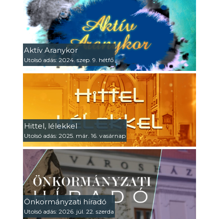
Aktív Aranykor
Utolsó adás: 2024. szep. 9. hétfő
Hittel, lélekkel
Utolsó adás: 2025. már. 16. vasárnap
Önkormányzati híradó
Utolsó adás: 2026. júl. 22. szerda