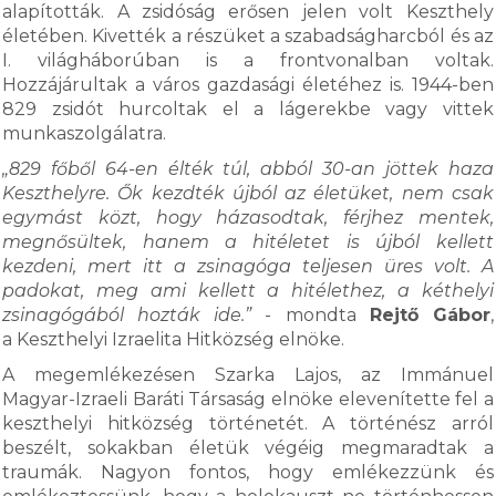
alapították. A zsidóság erősen jelen volt Keszthely
életében. Kivették a részüket a szabadságharcból és az
I. világháborúban is a frontvonalban voltak.
Hozzájárultak a város gazdasági életéhez is. 1944-ben
829 zsidót hurcoltak el a lágerekbe vagy vittek
munkaszolgálatra.
„829 főből 64-en élték túl, abból 30-an jöttek haza
Keszthelyre. Ők kezdték újból az életüket, nem csak
egymást közt, hogy házasodtak, férjhez mentek,
megnősültek, hanem a hitéletet is újból kellett
kezdeni, mert itt a zsinagóga teljesen üres volt. A
padokat, meg ami kellett a hitélethez, a kéthelyi
zsinagógából hozták ide.”
- mondta
Rejtő Gábor
,
a Keszthelyi Izraelita Hitközség elnöke.
A megemlékezésen Szarka Lajos, az Immánuel
Magyar-Izraeli Baráti Társaság elnöke elevenítette fel a
keszthelyi hitközség történetét. A történész arról
beszélt, sokakban életük végéig megmaradtak a
traumák. Nagyon fontos, hogy emlékezzünk és