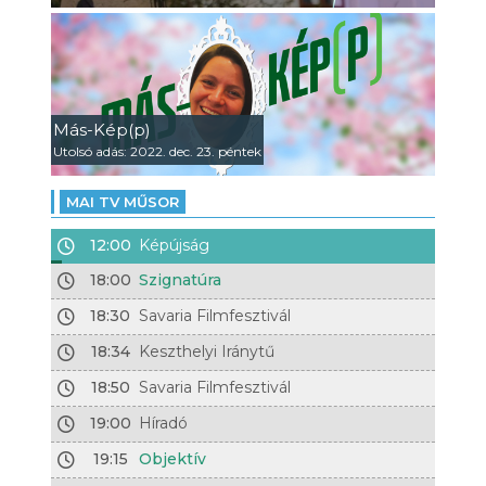
Más-Kép(p)
Utolsó adás: 2022. dec. 23. péntek
MAI TV MŰSOR
12:00
Képújság
18:00
Szignatúra
18:30
Savaria Filmfesztivál
18:34
Keszthelyi Iránytű
18:50
Savaria Filmfesztivál
19:00
Híradó
19:15
Objektív