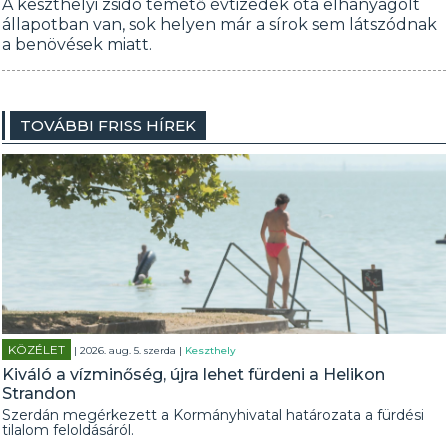
A keszthelyi zsidó temető évtizedek óta elhanyagolt
állapotban van, sok helyen már a sírok sem látszódnak
a benövések miatt.
TOVÁBBI FRISS HÍREK
KÖZÉLET
| 2026. aug. 5. szerda |
Keszthely
Kiváló a vízminőség, újra lehet fürdeni a Helikon
Strandon
Szerdán megérkezett a Kormányhivatal határozata a fürdési
tilalom feloldásáról.