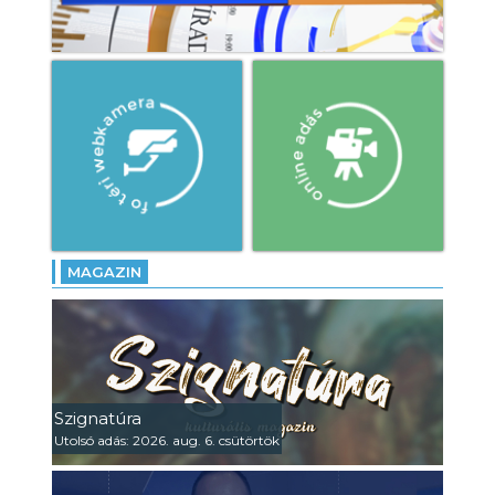
MAGAZIN
Szignatúra
Utolsó adás: 2026. aug. 6. csütörtök