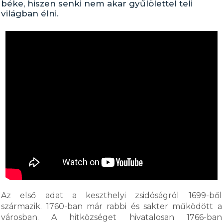
béke, hiszen senki nem akar gyűlölettel teli
világban élni.
Az első adat a keszthelyi zsidóságról 1699-ből
származik. 1760-ban már rabbi és sakter működött a
városban. A hitközséget hivatalosan 1766-ban