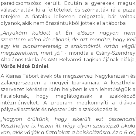
paradicsomszósz került. Ezután a gyerekek maguk
választhatták ki a feltéteket és szórhatták rá a pizza
tetejére. A fiatalok lelkesen dolgoztak, bár voltak
olyanok, akik nem önszántukból jöttek el a táborba.
„Anyukám küldött el. Én először nagyon nem
szerettem volna ide eljönni, de azt mondta, hogy kell
egy kis alapismeretség a szakmákról. Aztán végül
megszerettem, mert jó.”
- mondta a Csány-Szendrey
Általános Iskola és AMI Belvárosi Tagiskolájának diákja,
Vörös Máté Dániel
.
A Kisinas Tábort évek óta megszervezi Nagykanizsán és
Zalaegerszegen a megyei Iparkamara. A keszthelyi
szervezet kérésére idén helyben is van lehetőségük a
fiataloknak, hogy meglátogassák a szakképző
intézményeket. A program megkönnyíti a diákok
pályaválasztását és népszerűsíti a szakképzést is.
„Nagyon örültünk, hogy sikerült ezt összehozni
Keszthelyre is, hiszen itt négy olyan szakképző iskola
van, akik várják a fiatalokat a beiskolázásra. Az a 6-os,