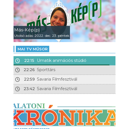
Más-Kép(p)
Utolsó adás: 2022. dec. 23. péntek
MAI TV MŰSOR
22:15
Umatik animációs stúdió
22:26
Sporttárs
22:59
Savaria Filmfesztivál
23:42
Savaria Filmfesztivál