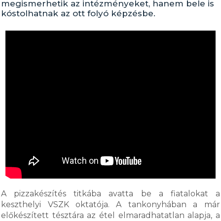
megismerhetik az intézményeket, hanem bele is
kóstolhatnak az ott folyó képzésbe.
A pizzakészítés titkába avatta be a fiatalokat a
keszthelyi VSZK oktatója. A tankonyhában a már
előkészített tésztára az étel elmaradhatatlan alapja, a