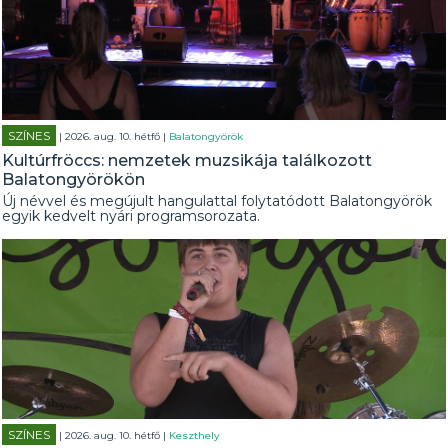
SZÍNES
| 2026. aug. 10. hétfő |
Balatongyörök
Kultúrfröccs: nemzetek muzsikája találkozott
Balatongyörökön
Új névvel és megújult hangulattal folytatódott Balatongyörök
egyik kedvelt nyári programsorozata.
SZÍNES
| 2026. aug. 10. hétfő |
Keszthely