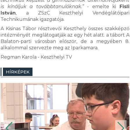
technikus képzést a gimnáziumok alternatívájaként
is kínáljuk a továbbtanulóknak.”
- emelte ki
Fisli
István
, a ZSzC Keszthelyi Vendéglátóipari
Technikumának igazgatója.
A Kisinas Tábor résztvevői Keszthely összes szakképző
intézményét meglátogatják az egy hét alatt. a tábort A
Balaton-parti városban először, de a megyében 8.
alkalommal szervezte meg az Iparkamara.
Regman Karola - Keszthelyi TV
HÍRKÉPEK