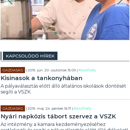
KAPCSOLÓDÓ HÍREK
GAZDASÁG
| 2019. jún. 20. csütörtök 15:09 |
Keszthely
Kisinasok a tankonyhában
A pályaválasztás előtt álló általános iskolások döntését
segíti a VSZK.
GAZDASÁG
| 2019. máj. 24. péntek 16:17 |
Keszthely
Nyári napközis tábort szervez a VSZK
Az intézmény a kamara kezdeményezéséhez