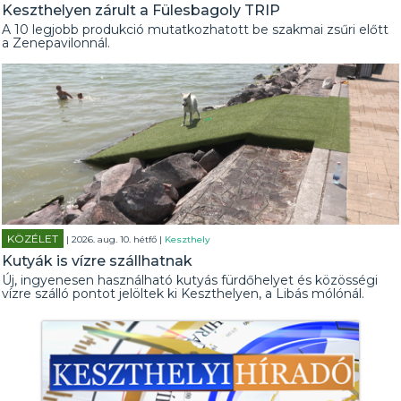
Keszthelyen zárult a Fülesbagoly TRIP
A 10 legjobb produkció mutatkozhatott be szakmai zsűri előtt
a Zenepavilonnál.
KÖZÉLET
| 2026. aug. 10. hétfő |
Keszthely
Kutyák is vízre szállhatnak
Új, ingyenesen használható kutyás fürdőhelyet és közösségi
vízre szálló pontot jelöltek ki Keszthelyen, a Libás mólónál.