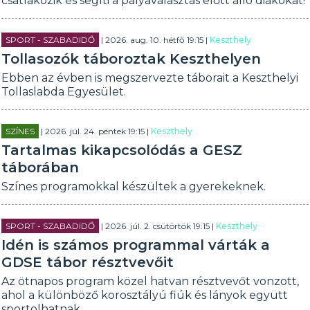
csatlakozik és segíti a pályaválasztás előtt álló diákokat!
SPORT - SZABADIDŐ
| 2026. aug. 10. hétfő 19:15 |
Keszthely
Tollasozók táboroztak Keszthelyen
Ebben az évben is megszervezte táborait a Keszthelyi
Tollaslabda Egyesület.
SZÍNES
| 2026. júl. 24. péntek 19:15 |
Keszthely
Tartalmas kikapcsolódás a GESZ
táborában
Színes programokkal készültek a gyerekeknek.
SPORT - SZABADIDŐ
| 2026. júl. 2. csütörtök 19:15 |
Keszthely
Idén is számos programmal várták a
GDSE tábor résztvevőit
Az ötnapos program közel hatvan résztvevőt vonzott,
ahol a különböző korosztályú fiúk és lányok együtt
sportolhatnak.