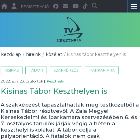
REGISZTRÁCIÓ
kezdőlap
/
híreink
/
közélet
/ kisinas tábor keszthelyen is
KISINAS
TÁBOR
SZAKKÉPZÉS
IPARKAMARA
2022. jún. 23. csütörtök
|
Keszthely
Kisinas Tábor Keszthelyen is
A szakképzést tapasztalhatták meg testközelből a
Kisinas Tábor résztvevői. A Zala Megyei
Kereskedelmi és Iparkamara szervezésében 6. és
7. osztályos tanulók járják végig a héten a
keszthelyi iskolákat. A tábor célja a
pályaorientáció. A fiatalok nem csak