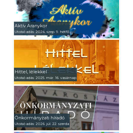
Aktív Aranykor
Utolsó adás: 2024. szep. 9. hétfő
Hittel, lélekkel
Utolsó adás: 2025. már. 16. vasárnap
Önkormányzati híradó
Utolsó adás: 2026. júl. 22. szerda