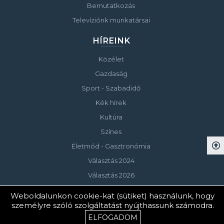
Bemutatkozás
Televíziónk munkatársai
HÍREINK
Közélet
Gazdaság
Sport - Szabadidő
Kék hírek
Kultúra
Színes
Életmód - Gasztronómia
Választás 2024
Választás 2026
Weboldalunkon cookie-kat (sütiket) használunk, hogy
személyre szóló szolgáltatást nyújthassunk számodra.
© Copyright 2023 Keszthelyi Televízió
ELFOGADOM