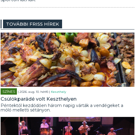
TOVÁBBI FRISS HÍREK
SZÍNES
| 2026. aug. 10. hétfő |
Keszthely
Csülökparádé volt Keszthelyen
Péntektől kezdődően három napig várták a vendégeket a
móló melletti sétányon.