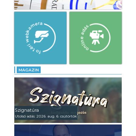
MAGAZIN
Szignatúra
Utolsó adás: 2026. aug. 6. csütörtök