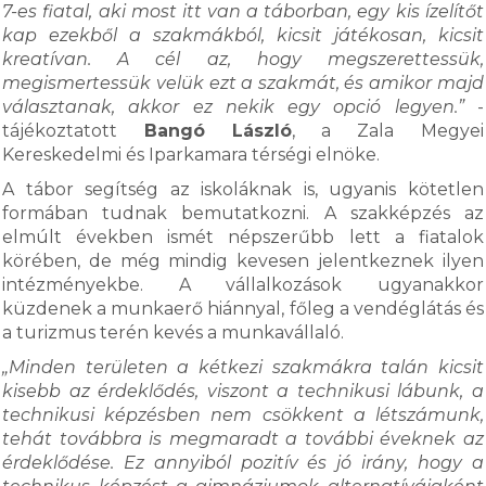
7-es fiatal, aki most itt van a táborban, egy kis ízelítőt
kap ezekből a szakmákból, kicsit játékosan, kicsit
kreatívan. A cél az, hogy megszerettessük,
megismertessük velük ezt a szakmát, és amikor majd
választanak, akkor ez nekik egy opció legyen.”
-
tájékoztatott
Bangó László
, a Zala Megyei
Kereskedelmi és Iparkamara térségi elnöke.
A tábor segítség az iskoláknak is, ugyanis kötetlen
formában tudnak bemutatkozni. A szakképzés az
elmúlt években ismét népszerűbb lett a fiatalok
körében, de még mindig kevesen jelentkeznek ilyen
intézményekbe. A vállalkozások ugyanakkor
küzdenek a munkaerő hiánnyal, főleg a vendéglátás és
a turizmus terén kevés a munkavállaló.
„Minden területen a kétkezi szakmákra talán kicsit
kisebb az érdeklődés, viszont a technikusi lábunk, a
technikusi képzésben nem csökkent a létszámunk,
tehát továbbra is megmaradt a további éveknek az
érdeklődése. Ez annyiból pozitív és jó irány, hogy a