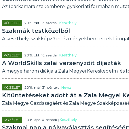
Az Iparkamara szakemberei gyakorlati formában mutat
KÖZÉLET
| 2021. okt. 13. szerda |
Keszthely
Szakmák testközelből
A keszthelyi szakképző intézményekben tettek látogatás
KÖZÉLET
| 2019. okt. 16. szerda |
Keszthely
A WorldSkills zalai versenyzőit díjazták
A megye három diákja a Zala Megyei Kereskedelmi és Ip
KÖZÉLET
| 2019. máj. 31. péntek |
Hévíz
Kitüntetéseket adott át a Zala Megyei K
Zala Megye Gazdaságáért és Zala Megye Szakképzéséért
KÖZÉLET
| 2018. ápr. 6. péntek |
Keszthely
Szakmai nap a pályaválasztás segítéséér