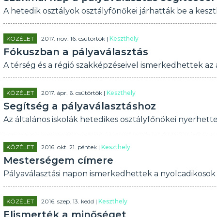
A hetedik osztályok osztályfőnőkei járhatták be a kesz
KÖZÉLET
| 2017. nov. 16. csütörtök |
Keszthely
Fókuszban a pályaválasztás
A térség és a régió szakképzéseivel ismerkedhettek az ál
KÖZÉLET
| 2017. ápr. 6. csütörtök |
Keszthely
Segítség a pályaválasztáshoz
Az általános iskolák hetedikes osztályfőnökei nyerhett
KÖZÉLET
| 2016. okt. 21. péntek |
Keszthely
Mesterségem címere
Pályaválasztási napon ismerkedhettek a nyolcadikosok
KÖZÉLET
| 2016. szep. 13. kedd |
Keszthely
Elismerték a minőséget