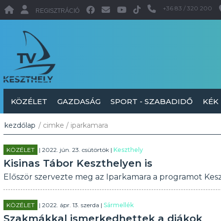
+36 83 / 320 200
REGISZTRÁCIÓ
KÖZÉLET
GAZDASÁG
SPORT - SZABADIDŐ
KÉK
kezdőlap
/ cimke / iparkamara
KÖZÉLET
| 2022. jún. 23. csütörtök |
Keszthely
Kisinas Tábor Keszthelyen is
Először szervezte meg az Iparkamara a programot Keszt
KÖZÉLET
| 2022. ápr. 13. szerda |
Sármellék
Szakmákkal ismerkedhettek a diákok