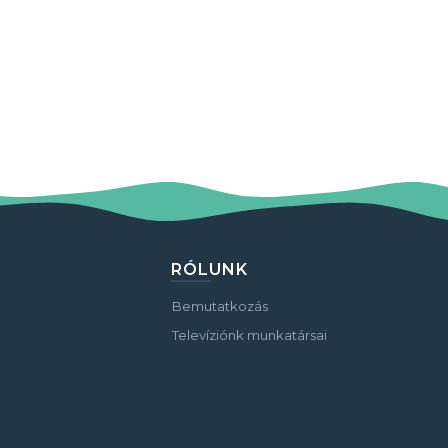
RÓLUNK
Bemutatkozás
Televíziónk munkatársai