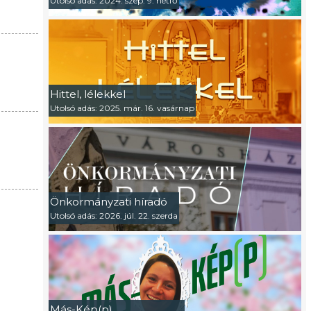
Utolsó adás: 2024. szep. 9. hétfő
Hittel, lélekkel
Utolsó adás: 2025. már. 16. vasárnap
Önkormányzati híradó
Utolsó adás: 2026. júl. 22. szerda
Más-Kép(p)