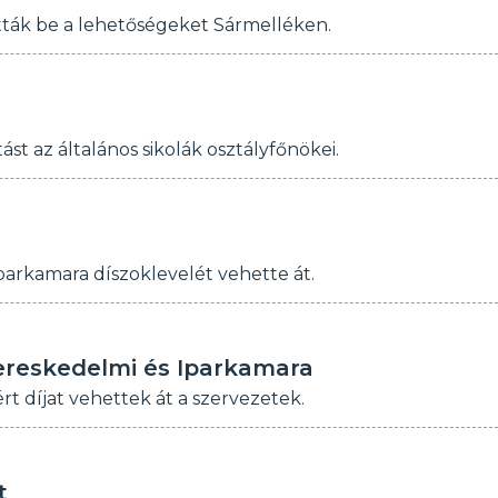
ták be a lehetőségeket Sármelléken.
t az általános sikolák osztályfőnökei.
arkamara díszoklevelét vehette át.
ereskedelmi és Iparkamara
 díjat vehettek át a szervezetek.
t