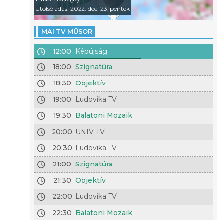
Utolsó adás: 2022. dec. 23. péntek
MAI TV MŰSOR
12:00
Képújság
18:00
Szignatúra
18:30
Objektív
19:00
Ludovika TV
19:30
Balatoni Mozaik
20:00
UNIV TV
20:30
Ludovika TV
21:00
Szignatúra
21:30
Objektív
22:00
Ludovika TV
22:30
Balatoni Mozaik