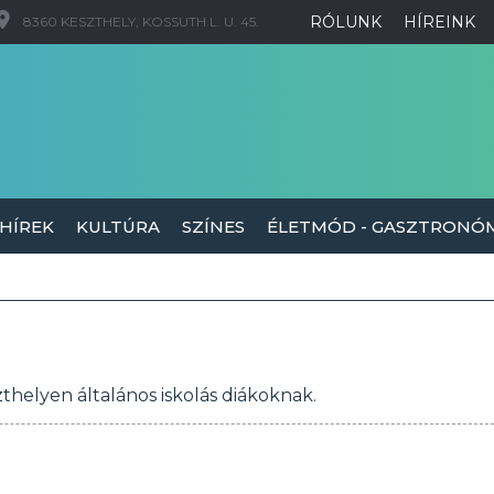
RÓLUNK
HÍREINK
8360 KESZTHELY, KOSSUTH L. U. 45.
 HÍREK
KULTÚRA
SZÍNES
ÉLETMÓD - GASZTRONÓ
helyen általános iskolás diákoknak.