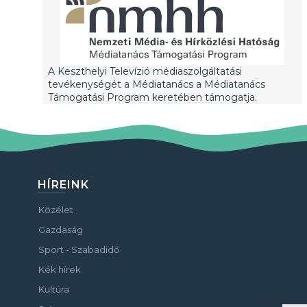
A Keszthelyi Televízió médiaszolgáltatási
tevékenységét a Médiatanács a Médiatanács
Támogatási Program keretében támogatja.
HÍREINK
Közélet
Gazdaság
Sport - Szabadidő
Kék hírek
Kultúra