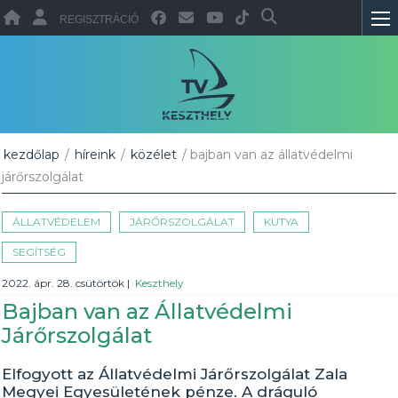
REGISZTRÁCIÓ
kezdőlap
/
híreink
/
közélet
/ bajban van az állatvédelmi
járőrszolgálat
ÁLLATVÉDELEM
JÁRŐRSZOLGÁLAT
KUTYA
SEGÍTSÉG
2022. ápr. 28. csütörtök
|
Keszthely
Bajban van az Állatvédelmi
Járőrszolgálat
Elfogyott az Állatvédelmi Járőrszolgálat Zala
Megyei Egyesületének pénze. A dráguló