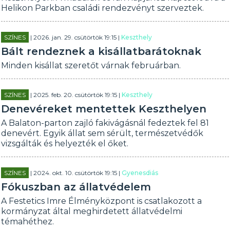
Helikon Parkban családi rendezvényt szerveztek.
SZÍNES
| 2026. jan. 29. csütörtök 19:15 |
Keszthely
Bált rendeznek a kisállatbarátoknak
Minden kisállat szeretőt várnak februárban.
SZÍNES
| 2025. feb. 20. csütörtök 19:15 |
Keszthely
Denevéreket mentettek Keszthelyen
A Balaton-parton zajló fakivágásnál fedeztek fel 81
denevért. Egyik állat sem sérült, természetvédők
vizsgálták és helyezték el őket.
SZÍNES
| 2024. okt. 10. csütörtök 19:15 |
Gyenesdiás
Fókuszban az állatvédelem
A Festetics Imre Élményközpont is csatlakozott a
kormányzat által meghirdetett állatvédelmi
témahéthez.