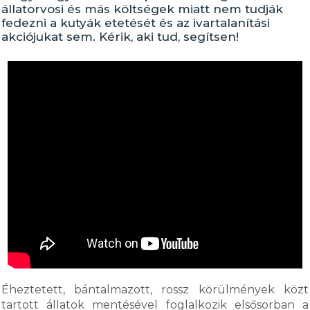
állatorvosi és más költségek miatt nem tudják
fedezni a kutyák etetését és az ivartalanítási
akciójukat sem. Kérik, aki tud, segítsen!
Éheztetett, bántalmazott, rossz körülmények közt
tartott állatok mentésével foglalkozik elsősorban a