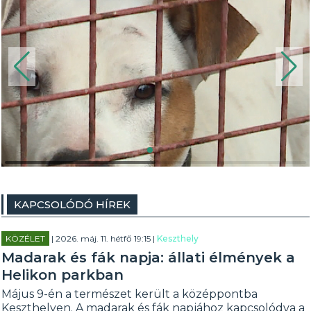
KAPCSOLÓDÓ HÍREK
KÖZÉLET
| 2026. máj. 11. hétfő 19:15 |
Keszthely
Madarak és fák napja: állati élmények a
Helikon parkban
Május 9-én a természet került a középpontba
Keszthelyen. A madarak és fák napjához kapcsolódva a