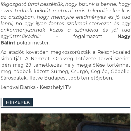
főigazgató úrral beszéltük, hogy bízunk is benne, hogy
ezzel tudunk példát mutatni más településeknek is
az országban. hogy mennyire eredményes és jó tud
lenni, ha egy ilyen fontos szakmai szervezet és egy
önkormányzatnak közös a szándéka és jól tud
együttműködni.”
- fogalmazott
Nagy
Bálint
polgármester.
Az átadót követően megkoszorúzták a Reischl-család
sírboltját. A Nemzeti Örökség Intézete tervei szerint
idén még 29 temetkezési hely megjelölése történhet
meg, többek között Sümeg, Csurgó, Cegléd, Gödöllő,
Sárospatak, illetve Budapest több temetőjében.
Lendvai Bianka - Keszthelyi TV
HÍRKÉPEK