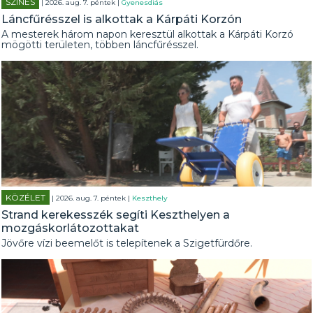
SZÍNES
| 2026. aug. 7. péntek |
Gyenesdiás
Láncfűrésszel is alkottak a Kárpáti Korzón
A mesterek három napon keresztül alkottak a Kárpáti Korzó
mögötti területen, többen láncfűrésszel.
KÖZÉLET
| 2026. aug. 7. péntek |
Keszthely
Strand kerekesszék segíti Keszthelyen a
mozgáskorlátozottakat
Jövőre vízi beemelőt is telepítenek a Szigetfürdőre.