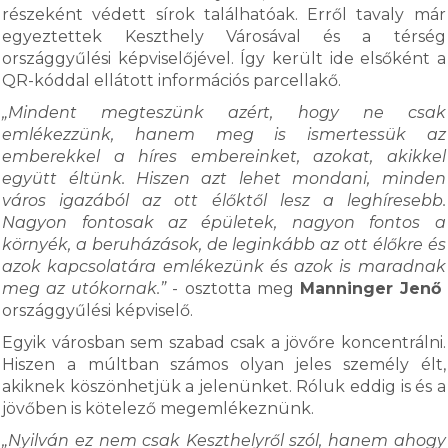
részeként védett sírok találhatóak. Erről tavaly már
egyeztettek Keszthely Városával és a térség
országgyűlési képviselőjével. Így került ide elsőként a
QR-kóddal ellátott információs parcellakő.
„Mindent megteszünk azért, hogy ne csak
emlékezzünk, hanem meg is ismertessük az
emberekkel a híres embereinket, azokat, akikkel
együtt éltünk. Hiszen azt lehet mondani, minden
város igazából az ott élőktől lesz a leghíresebb.
Nagyon fontosak az épületek, nagyon fontos a
környék, a beruházások, de leginkább az ott élőkre és
azok kapcsolatára emlékezünk és azok is maradnak
meg az utókornak.”
- osztotta meg
Manninger Jenő
országgyűlési képviselő.
Egyik városban sem szabad csak a jövőre koncentrálni.
Hiszen a múltban számos olyan jeles személy élt,
akiknek köszönhetjük a jelenünket. Róluk eddig is és a
jövőben is kötelező megemlékeznünk.
„Nyilván ez nem csak Keszthelyről szól, hanem ahogy