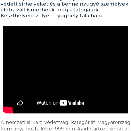
védett sírhelyeket és a benne nyugvó személyek
életrajzait ismerhetik meg a látogatók.
Keszthelyen 12 ilyen nyughely található.
A nemzeti sírkert védettségi kategóriát Magyarország
Kormánya hozta létre 1999-ben. Az idetartozó sírokban