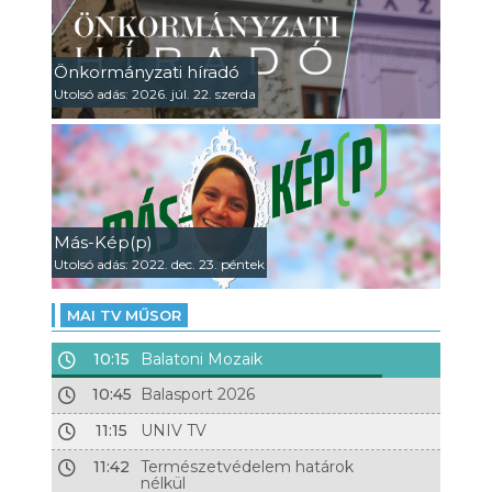
Önkormányzati híradó
Utolsó adás: 2026. júl. 22. szerda
Más-Kép(p)
Utolsó adás: 2022. dec. 23. péntek
MAI TV MŰSOR
10:15
Balatoni Mozaik
10:45
Balasport 2026
11:15
UNIV TV
11:42
Természetvédelem határok
nélkül