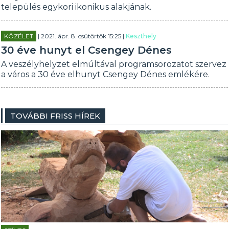
település egykori ikonikus alakjának.
KÖZÉLET
| 2021. ápr. 8. csütörtök 15:25 |
Keszthely
30 éve hunyt el Csengey Dénes
A veszélyhelyzet elmúltával programsorozatot szervez
a város a 30 éve elhunyt Csengey Dénes emlékére.
TOVÁBBI FRISS HÍREK