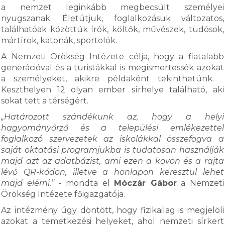
a nemzet leginkább megbecsült személyei
nyugszanak. Életútjuk, foglalkozásuk változatos,
találhatóak közöttük írók, költők, művészek, tudósok,
mártírok, katonák, sportolók.
A Nemzeti Örökség Intézete célja, hogy a fiatalabb
generációval és a turistákkal is megismertessék azokat
a személyeket, akikre példaként tekinthetünk.
Keszthelyen 12 olyan ember sírhelye található, aki
sokat tett a térségért.
„Határozott szándékunk az, hogy a helyi
hagyományőrző és a települési emlékezettel
foglalkozó szervezetek az iskolákkal összefogva a
saját oktatási programjukba is tudatosan használják
majd azt az adatbázist, ami ezen a kövön és a rajta
lévő QR-kódon, illetve a honlapon keresztül lehet
majd elérni.”
- mondta el
Móczár Gábor
a Nemzeti
Örökség Intézete főigazgatója.
Az intézmény úgy döntött, hogy fizikailag is megjelöli
azokat a temetkezési helyeket, ahol nemzeti sírkert