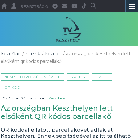
REGISZTRÁCIÓ
kezdőlap
/
híreink
/
közélet
/ az országban keszthelyen lett
elsőként qr kódos parcellakő
NEMZETI ÖRÖKSÉG INTÉZETE
SÍRHELY
EMLÉK
QR KÓD
2022. már. 24. csütörtök
|
Keszthely
Az országban Keszthelyen lett
elsőként QR kódos parcellakő
QR kóddal ellátott parcellakövet adtak át
Keszthelyen. Ennek segítségével az itt található