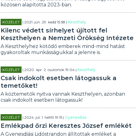
közösen alapította 2023-ban.
KÖZÉLET
| 2021. jún. 29. kedd 15:58 |
Keszthely
Kilenc védett sírhelyet újított fel
Keszthelyen a Nemzeti Örökség Intézete
A Keszthelyhez kötődő emberek mind-mind hatást
gyakoroltak munkásságukkal a jelenre is.
KÖZÉLET
| 2020. ápr. 2. csütörtök 19:04 |
Keszthely
Csak indokolt esetben látogassuk a
temetőket!
A köztemetők nyitva vannak Keszthelyen, azonban
csak indokolt esetben látogassuk!
KÖZÉLET
| 2024. júl. 1. hétfő 19:15 |
Gyenesdiás
Emlékpad őrzi Keresztes József emlékét
A Gyenesdiási Lidóstrandon állítottak emléket a