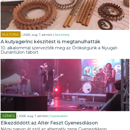
KULTÚRA
| 2026. aug. 7. péntek |
Keszthely
A kutyagerinc készítést is megtanulhatták
10. alkalommal szervezték meg az Örökségünk a Nyugat-
Dunántúlon tábort.
SZÍNES
| 2026. aug. 7. péntek |
Gyenesdiás
Elkezdődött az Altér Feszt Gyenesdiáson
Négy napon át szól az alternatív zene Gyenesdiáson.