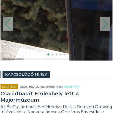
KAPCSOLÓDÓ HÍREK
KULTÚRA
| 2025. nov. 27. csütörtök 19:15 |
Keszthely
Családbarát Emlékhely lett a
Majormúzeum
Az Év Családbarát Emlékhelye Díjat a Nemzeti Örökség
Intézete és a Nagycsaládosok Országos Egyesülete