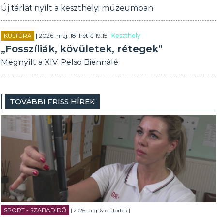
Új tárlat nyílt a keszthelyi múzeumban.
KULTÚRA
| 2026. máj. 18. hétfő 19:15 |
Keszthely
„Fosszíliák, kövületek, rétegek”
Megnyílt a XIV. Pelso Biennálé
TOVÁBBI FRISS HÍREK
SPORT - SZABADIDŐ
| 2026. aug. 6. csütörtök |