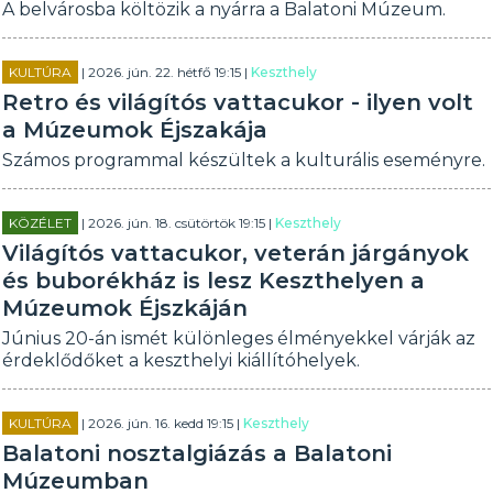
A belvárosba költözik a nyárra a Balatoni Múzeum.
KULTÚRA
| 2026. jún. 22. hétfő 19:15 |
Keszthely
Retro és világítós vattacukor - ilyen volt
a Múzeumok Éjszakája
Számos programmal készültek a kulturális eseményre.
KÖZÉLET
| 2026. jún. 18. csütörtök 19:15 |
Keszthely
Világítós vattacukor, veterán járgányok
és buborékház is lesz Keszthelyen a
Múzeumok Éjszkáján
Június 20-án ismét különleges élményekkel várják az
érdeklődőket a keszthelyi kiállítóhelyek.
KULTÚRA
| 2026. jún. 16. kedd 19:15 |
Keszthely
Balatoni nosztalgiázás a Balatoni
Múzeumban