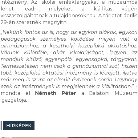
intézmény. Az iskolai emléktárgyakat a múzeumba
lehet leadni, melyeket a kiállítás végén
visszaszolgáltatnak a tulajdonosoknak. A tárlatot április
29-én szeretnék megnyitni.
„Nekünk fontos az is, hogy az egykori diákok, egykori
pedagógusok személyes kötődése milyen volt a
gimnáziumhoz, a keszthelyi középfokú oktatáshoz.
Várunk különféle, akár iskolaújságot, legyen az
mondjuk kitűző, egyenpóló, egyensapka, tárgyakat.
Természetesen nem csak a gimnáziumról szól, hiszen
több középfokú oktatási intézmény is létrejött, illetve
már meg is szűnt az elmúlt évtizedek során. Úgyhogy
ezek az intézmények is megjelennek a kiállításban.”
-
mondta el
Németh Péter
a Balatoni Múzeum
igazgatója
.
HÍRKÉPEK