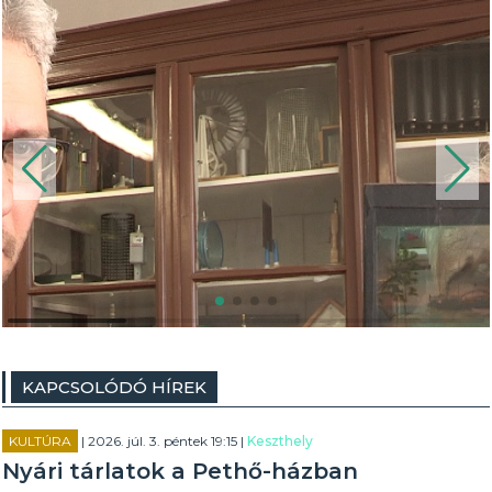
KAPCSOLÓDÓ HÍREK
KULTÚRA
| 2026. júl. 3. péntek 19:15 |
Keszthely
Nyári tárlatok a Pethő-házban