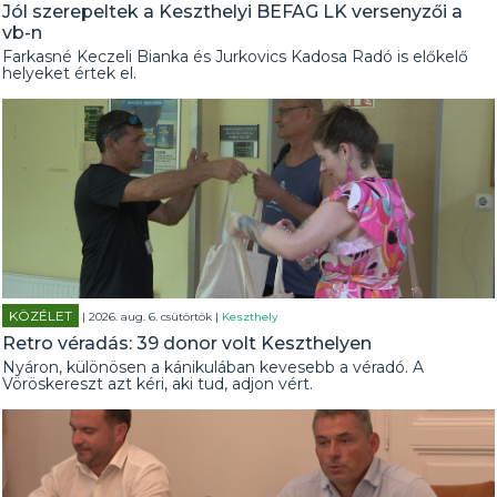
Jól szerepeltek a Keszthelyi BEFAG LK versenyzői a
vb-n
Farkasné Keczeli Bianka és Jurkovics Kadosa Radó is előkelő
helyeket értek el.
KÖZÉLET
| 2026. aug. 6. csütörtök |
Keszthely
Retro véradás: 39 donor volt Keszthelyen
Nyáron, különösen a kánikulában kevesebb a véradó. A
Vöröskereszt azt kéri, aki tud, adjon vért.