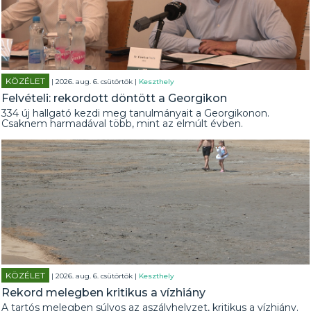
KÖZÉLET
| 2026. aug. 6. csütörtök |
Keszthely
Felvételi: rekordott döntött a Georgikon
334 új hallgató kezdi meg tanulmányait a Georgikonon.
Csaknem harmadával több, mint az elmúlt évben.
KÖZÉLET
| 2026. aug. 6. csütörtök |
Keszthely
Rekord melegben kritikus a vízhiány
A tartós melegben súlyos az aszályhelyzet, kritikus a vízhiány.