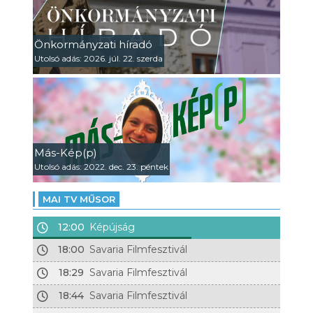
Önkormányzati híradó
Utolsó adás: 2026. júl. 22. szerda
Más-Kép(p)
Utolsó adás: 2022. dec. 23. péntek
MAI TV MŰSOR
12:00
Képújság
18:00
Savaria Filmfesztivál
18:29
Savaria Filmfesztivál
18:44
Savaria Filmfesztivál