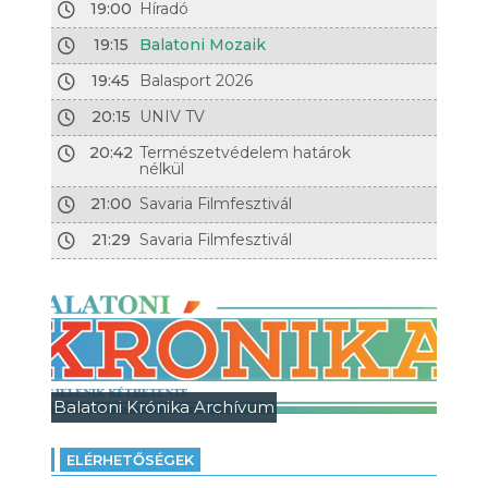
19:00
Híradó
19:15
Balatoni Mozaik
19:45
Balasport 2026
20:15
UNIV TV
20:42
Természetvédelem határok
nélkül
21:00
Savaria Filmfesztivál
21:29
Savaria Filmfesztivál
Balatoni Krónika Archívum
ELÉRHETŐSÉGEK