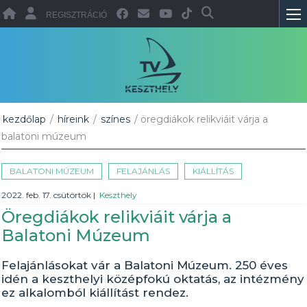
REGISZTRÁCIÓ
kezdőlap
/
híreink
/
színes
/ öregdiákok relikviáit várja a
balatoni múzeum
BALATONI MÚZEUM
FELAJÁNLÁS
KIÁLLÍTÁS
2022. feb. 17. csütörtök
|
Keszthely
Öregdiákok relikviáit várja a
Balatoni Múzeum
Felajánlásokat vár a Balatoni Múzeum. 250 éves
idén a keszthelyi középfokú oktatás, az intézmény
ez alkalomból kiállítást rendez.