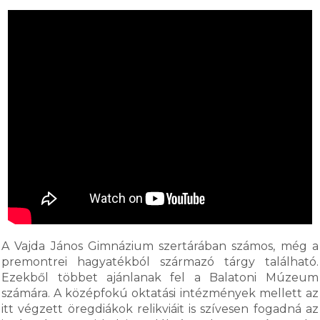
A Vajda János Gimnázium szertárában számos, még a
premontrei hagyatékból származó tárgy található.
Ezekből többet ajánlanak fel a Balatoni Múzeum
számára. A középfokú oktatási intézmények mellett az
itt végzett öregdiákok relikviáit is szívesen fogadná az