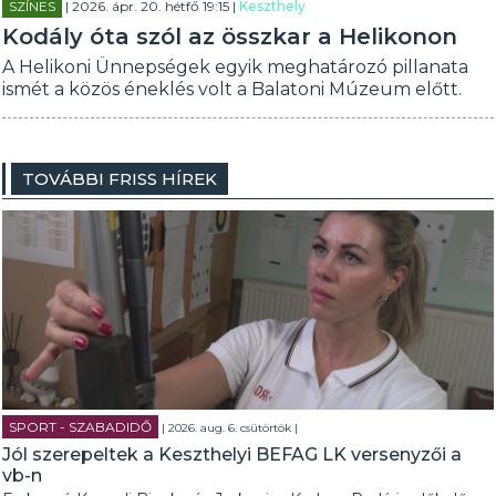
SZÍNES
| 2026. ápr. 20. hétfő 19:15 |
Keszthely
Kodály óta szól az összkar a Helikonon
A Helikoni Ünnepségek egyik meghatározó pillanata
ismét a közös éneklés volt a Balatoni Múzeum előtt.
TOVÁBBI FRISS HÍREK
SPORT - SZABADIDŐ
| 2026. aug. 6. csütörtök |
Jól szerepeltek a Keszthelyi BEFAG LK versenyzői a
vb-n