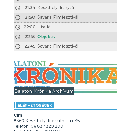
21:34
Keszthelyi Iránytű
21:50
Savaria Filmfesztivál
22:00
Híradó
22:15
Objektív
22:45
Savaria Filmfesztivál
Balatoni Krónika Archívum
ELÉRHETŐSÉGEK
Cím:
8360 Keszthely, Kossuth L. u. 45.
Telefon: 06 83 / 320 200