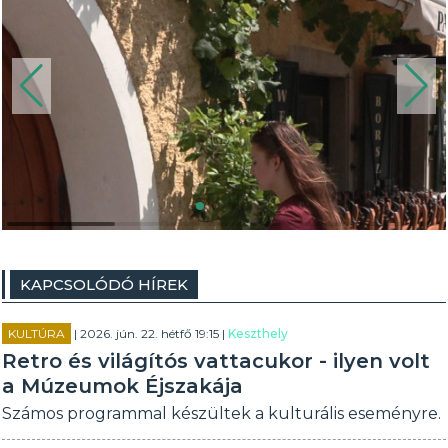
KAPCSOLÓDÓ HÍREK
KULTÚRA
| 2026. jún. 22. hétfő 19:15 |
Keszthely
Retro és világítós vattacukor - ilyen volt
a Múzeumok Éjszakája
Számos programmal készültek a kulturális eseményre.