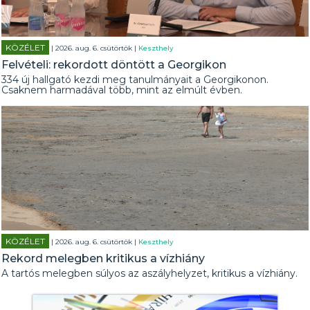
KÖZÉLET
| 2026. aug. 6. csütörtök |
Keszthely
Felvételi: rekordott döntött a Georgikon
334 új hallgató kezdi meg tanulmányait a Georgikonon.
Csaknem harmadával több, mint az elmúlt évben.
KÖZÉLET
| 2026. aug. 6. csütörtök |
Keszthely
Rekord melegben kritikus a vízhiány
A tartós melegben súlyos az aszályhelyzet, kritikus a vízhiány.