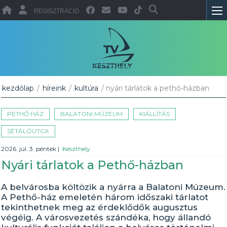
REGISZTRÁCIÓ
kezdőlap
/
híreink
/
kultúra
/ nyári tárlatok a pethő-házban
PETHŐ HÁZ
BALATONI MÚZEUM
KIÁLLÍTÁS
SÉTÁLÓUTCA
2026. júl. 3. péntek
|
Keszthely
Nyári tárlatok a Pethő-házban
A belvárosba költözik a nyárra a Balatoni Múzeum.
A Pethő-ház emeletén három időszaki tárlatot
tekinthetnek meg az érdeklődők augusztus
végéig. A városvezetés szándéka, hogy állandó