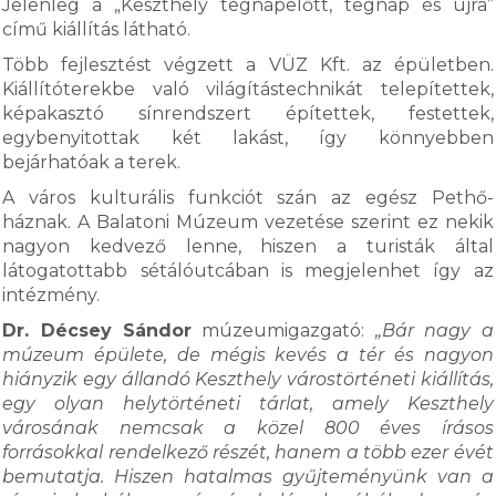
Jelenleg a „Keszthely tegnapelőtt, tegnap és újra”
című kiállítás látható.
Több fejlesztést végzett a VÜZ Kft. az épületben.
Kiállítóterekbe való világítástechnikát telepítettek,
képakasztó sínrendszert építettek, festettek,
egybenyitottak két lakást, így könnyebben
bejárhatóak a terek.
A város kulturális funkciót szán az egész Pethő-
háznak. A Balatoni Múzeum vezetése szerint ez nekik
nagyon kedvező lenne, hiszen a turisták által
látogatottabb sétálóutcában is megjelenhet így az
intézmény.
Dr. Décsey Sándor
múzeumigazgató:
„Bár nagy a
múzeum épülete, de mégis kevés a tér és nagyon
hiányzik egy állandó Keszthely várostörténeti kiállítás,
egy olyan helytörténeti tárlat, amely Keszthely
városának nemcsak a közel 800 éves írásos
forrásokkal rendelkező részét, hanem a több ezer évét
bemutatja. Hiszen hatalmas gyűjteményünk van a