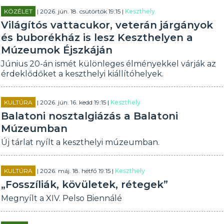
KÖZÉLET
| 2026. jún. 18. csütörtök 19:15 |
Keszthely
Világítós vattacukor, veterán járgányok
és buborékház is lesz Keszthelyen a
Múzeumok Éjszkáján
Június 20-án ismét különleges élményekkel várják az
érdeklődőket a keszthelyi kiállítóhelyek.
KULTÚRA
| 2026. jún. 16. kedd 19:15 |
Keszthely
Balatoni nosztalgiázás a Balatoni
Múzeumban
Új tárlat nyílt a keszthelyi múzeumban.
KULTÚRA
| 2026. máj. 18. hétfő 19:15 |
Keszthely
„Fosszíliák, kövületek, rétegek”
Megnyílt a XIV. Pelso Biennálé