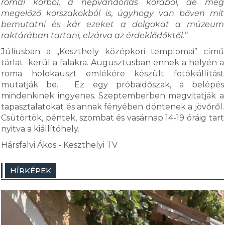
római korból, a népvándorlás korából, de még
megelőző korszakokból is, úgyhogy van bőven mit
bemutatni és kár ezeket a dolgokat a múzeum
raktárában tartani, elzárva az érdeklődőktől.”
Júliusban a „Keszthely középkori templomai” című
tárlat kerül a falakra. Augusztusban ennek a helyén a
roma holokauszt emlékére készült fotókiállítást
mutatják be. Ez egy próbaidőszak, a belépés
mindenkinek ingyenes. Szeptemberben megvitatják a
tapasztalatokat és annak fényében döntenek a jövőről.
Csütörtök, péntek, szombat és vasárnap 14-19 óráig tart
nyitva a kiállítóhely.
Hársfalvi Ákos - Keszthelyi TV
HÍRKÉPEK