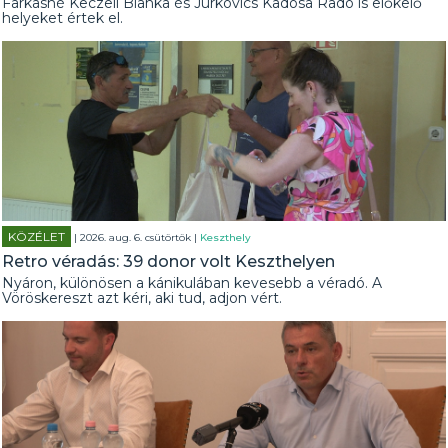
Farkasné Keczeli Bianka és Jurkovics Kadosa Radó is előkelő
helyeket értek el.
KÖZÉLET
| 2026. aug. 6. csütörtök |
Keszthely
Retro véradás: 39 donor volt Keszthelyen
Nyáron, különösen a kánikulában kevesebb a véradó. A
Vöröskereszt azt kéri, aki tud, adjon vért.