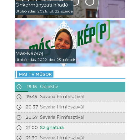
Önkormányzati híradó
Utolsó adás: 2026. júl. 22. szerda
Más-Kép(p)
Utolsó adás: 2022. dec. 23. péntek
MAI TV MŰSOR
19:15
Objektív
19:45
Savaria Filmfesztivál
20:37
Savaria Filmfesztivál
20:57
Savaria Filmfesztivál
21:00
Szignatúra
21:30
Savaria Filmfesztivál