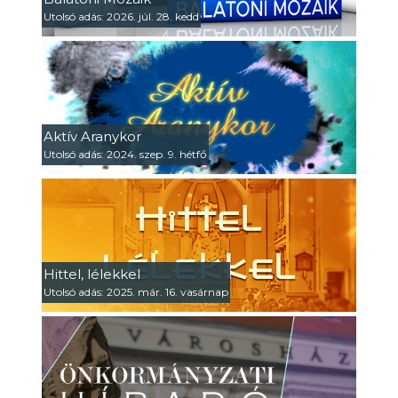
Utolsó adás: 2026. júl. 28. kedd
Aktív Aranykor
Utolsó adás: 2024. szep. 9. hétfő
Hittel, lélekkel
Utolsó adás: 2025. már. 16. vasárnap