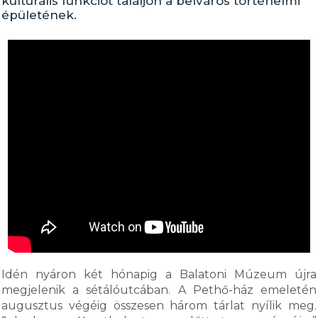
kulturális funkciót találjon a belváros történelmi
épületének.
Idén nyáron két hónapig a Balatoni Múzeum újra
megjelenik a sétálóutcában. A Pethő-ház emeletén
augusztus végéig összesen három tárlat nyílik meg.