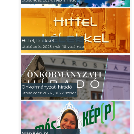
Utolsó adás: 2024. szep. 9. hétfő
Hittel, lélekkel
Utolsó adás: 2025. már. 16. vasárnap
Önkormányzati híradó
Utolsó adás: 2026. júl. 22. szerda
Más-Kép(p)