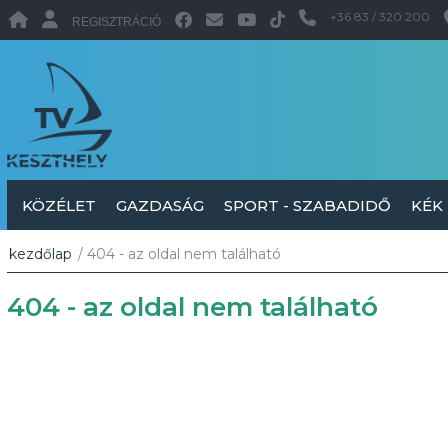
+36 83 / 320 200
REGISZTRÁCIÓ
KÖZÉLET
GAZDASÁG
SPORT - SZABADIDŐ
KÉK
kezdőlap
/ 404 - az oldal nem található
404 - az oldal nem található