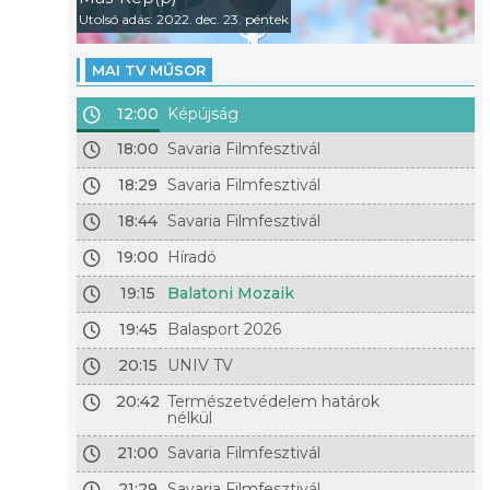
Utolsó adás: 2022. dec. 23. péntek
MAI TV MŰSOR
12:00
Képújság
18:00
Savaria Filmfesztivál
18:29
Savaria Filmfesztivál
18:44
Savaria Filmfesztivál
19:00
Híradó
19:15
Balatoni Mozaik
19:45
Balasport 2026
20:15
UNIV TV
20:42
Természetvédelem határok
nélkül
21:00
Savaria Filmfesztivál
21:29
Savaria Filmfesztivál