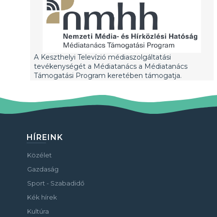
A Keszthelyi Televízió médiaszolgáltatási
tevékenységét a Médiatanács a Médiatanács
Támogatási Program keretében támogatja.
HÍREINK
Közélet
Gazdaság
Sport - Szabadidő
Kék hírek
Kultúra