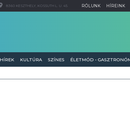
RÓLUNK
HÍREINK
8360 KESZTHELY, KOSSUTH L. U. 45.
 HÍREK
KULTÚRA
SZÍNES
ÉLETMÓD - GASZTRONÓ