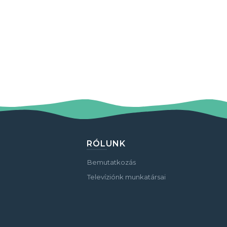
RÓLUNK
Bemutatkozás
Televíziónk munkatársai