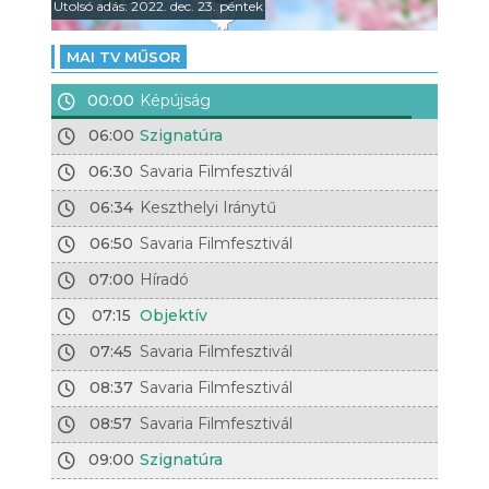
Utolsó adás: 2022. dec. 23. péntek
MAI TV MŰSOR
00:00
Képújság
06:00
Szignatúra
06:30
Savaria Filmfesztivál
06:34
Keszthelyi Iránytű
06:50
Savaria Filmfesztivál
07:00
Híradó
07:15
Objektív
07:45
Savaria Filmfesztivál
08:37
Savaria Filmfesztivál
08:57
Savaria Filmfesztivál
09:00
Szignatúra