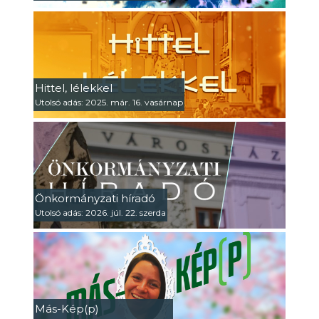
Hittel, lélekkel
Utolsó adás: 2025. már. 16. vasárnap
Önkormányzati híradó
Utolsó adás: 2026. júl. 22. szerda
Más-Kép(p)