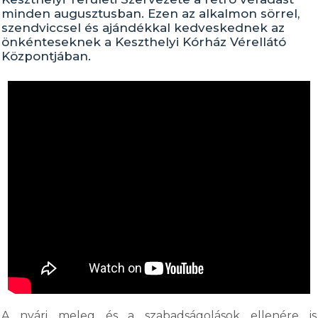
minden augusztusban. Ezen az alkalmon sörrel,
szendviccsel és ajándékkal kedveskednek az
önkénteseknek a Keszthelyi Kórház Vérellátó
Központjában.
A nyári meleg és a szabadságolások ellenére is