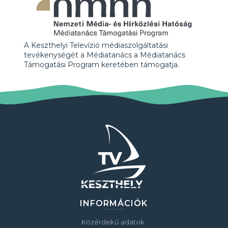
A Keszthelyi Televízió médiaszolgáltatási
tevékenységét a Médiatanács a Médiatanács
Támogatási Program keretében támogatja.
INFORMÁCIÓK
Közérdekű adatok