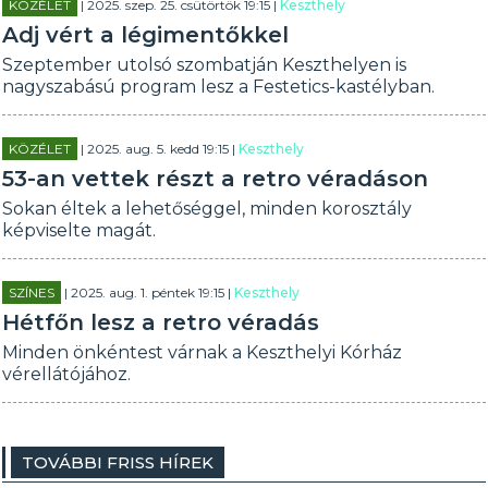
KÖZÉLET
| 2025. szep. 25. csütörtök 19:15 |
Keszthely
Adj vért a légimentőkkel
Szeptember utolsó szombatján Keszthelyen is
nagyszabású program lesz a Festetics-kastélyban.
KÖZÉLET
| 2025. aug. 5. kedd 19:15 |
Keszthely
53-an vettek részt a retro véradáson
Sokan éltek a lehetőséggel, minden korosztály
képviselte magát.
SZÍNES
| 2025. aug. 1. péntek 19:15 |
Keszthely
Hétfőn lesz a retro véradás
Minden önkéntest várnak a Keszthelyi Kórház
vérellátójához.
TOVÁBBI FRISS HÍREK