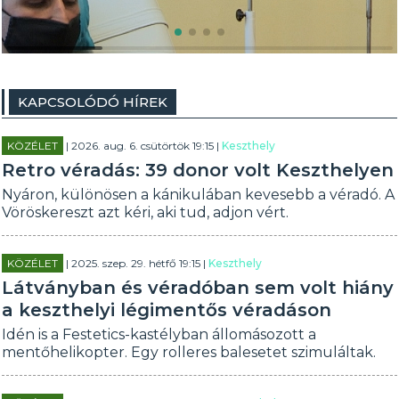
KAPCSOLÓDÓ HÍREK
KÖZÉLET
| 2026. aug. 6. csütörtök 19:15 |
Keszthely
Retro véradás: 39 donor volt Keszthelyen
Nyáron, különösen a kánikulában kevesebb a véradó. A
Vöröskereszt azt kéri, aki tud, adjon vért.
KÖZÉLET
| 2025. szep. 29. hétfő 19:15 |
Keszthely
Látványban és véradóban sem volt hiány
a keszthelyi légimentős véradáson
Idén is a Festetics-kastélyban állomásozott a
mentőhelikopter. Egy rolleres balesetet szimuláltak.