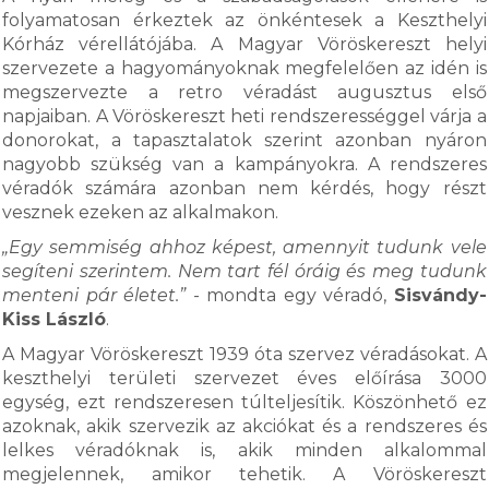
folyamatosan érkeztek az önkéntesek a Keszthelyi
Kórház vérellátójába. A Magyar Vöröskereszt helyi
szervezete a hagyományoknak megfelelően az idén is
megszervezte a retro véradást augusztus első
napjaiban. A Vöröskereszt heti rendszerességgel várja a
donorokat, a tapasztalatok szerint azonban nyáron
nagyobb szükség van a kampányokra. A rendszeres
véradók számára azonban nem kérdés, hogy részt
vesznek ezeken az alkalmakon.
„Egy semmiség ahhoz képest, amennyit tudunk vele
segíteni szerintem. Nem tart fél óráig és meg tudunk
menteni pár életet.”
- mondta egy véradó,
Sisvándy-
Kiss László
.
A Magyar Vöröskereszt 1939 óta szervez véradásokat. A
keszthelyi területi szervezet éves előírása 3000
egység, ezt rendszeresen túlteljesítik. Köszönhető ez
azoknak, akik szervezik az akciókat és a rendszeres és
lelkes véradóknak is, akik minden alkalommal
megjelennek, amikor tehetik. A Vöröskereszt