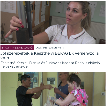
SPORT - SZABADIDŐ
| 2026. aug. 6. csütörtök |
Jól szerepeltek a Keszthelyi BEFAG LK versenyzői a
vb-n
Farkasné Keczeli Bianka és Jurkovics Kadosa Radó is előkelő
helyeket értek el.