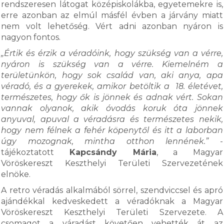
rendszeresen látogat középiskolákba, egyetemekre is,
erre azonban az elmúl másfél évben a járvány miatt
nem volt lehetőség. Vért adni azonban nyáron is
nagyon fontos.
„Értik és érzik a véradóink, hogy szükség van a vérre,
nyáron is szükség van a vérre. Kiemelném a
területünkön, hogy sok család van, aki anya, apa
véradó, és a gyerekek, amikor betöltik a 18. életévet,
természetes, hogy ők is jönnek és adnak vért. Sokan
vannak olyanok, akik óvodás koruk óta jönnek
anyuval, apuval a véradásra és természetes nekik,
hogy nem félnek a fehér köpenytől és itt a laborban
úgy mozognak, mintha otthon lennének.”
-
tájékoztatott
Kapcsándy Mária
, a Magyar
Vöröskereszt Keszthelyi Területi Szervezetének
elnöke.
A retro véradás alkalmából sörrel, szendviccsel és apró
ajándékkal kedveskedett a véradóknak a Magyar
Vöröskereszt Keszthelyi Területi Szervezete. A
csomagot a váradást követően vehették át az