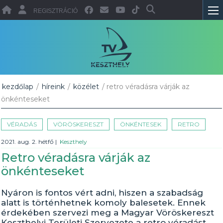
REGISZTRÁCIÓ
kezdőlap
/
híreink
/
közélet
/ retro véradásra várják az
önkénteseket
VÉRADÁS
VÖRÖSKERESZT
ÖNKÉNTESEK
RETRO
2021. aug. 2. hétfő
|
Keszthely
Retro véradásra várják az
önkénteseket
Nyáron is fontos vért adni, hiszen a szabadság
alatt is történhetnek komoly balesetek. Ennek
érdekében szervezi meg a Magyar Vöröskereszt
Keszthelyi Területi Szervezete a retro véradást