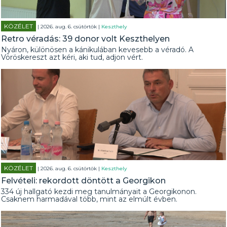
KÖZÉLET
| 2026. aug. 6. csütörtök |
Keszthely
Retro véradás: 39 donor volt Keszthelyen
Nyáron, különösen a kánikulában kevesebb a véradó. A
Vöröskereszt azt kéri, aki tud, adjon vért.
KÖZÉLET
| 2026. aug. 6. csütörtök |
Keszthely
Felvételi: rekordott döntött a Georgikon
334 új hallgató kezdi meg tanulmányait a Georgikonon.
Csaknem harmadával több, mint az elmúlt évben.