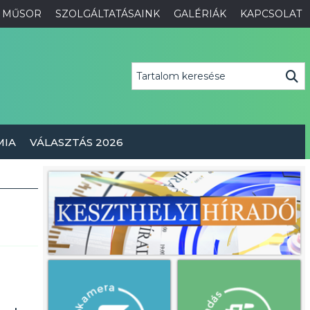
MŰSOR
SZOLGÁLTATÁSAINK
GALÉRIÁK
KAPCSOLAT
MIA
VÁLASZTÁS 2026