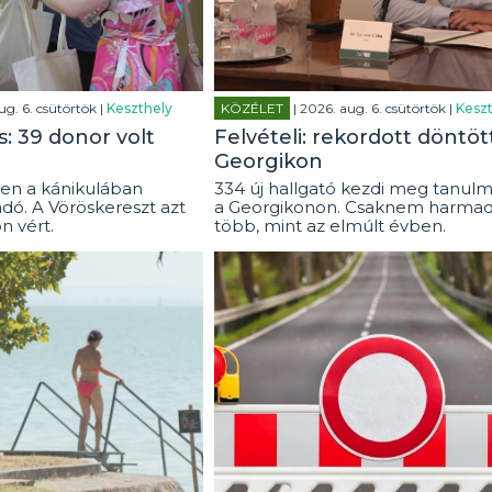
ug. 6. csütörtök |
Keszthely
KÖZÉLET
| 2026. aug. 6. csütörtök |
Keszt
: 39 donor volt
Felvételi: rekordott döntöt
Georgikon
en a kánikulában
334 új hallgató kezdi meg tanulm
dó. A Vöröskereszt azt
a Georgikonon. Csaknem harmad
on vért.
több, mint az elmúlt évben.