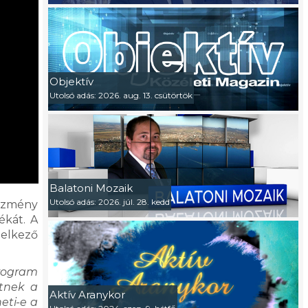
Objektív
Utolsó adás: 2026. aug. 13. csütörtök
Balatoni Mozaik
Utolsó adás: 2026. júl. 28. kedd
tézmény
ékát. A
delkező
program
etnek a
Aktív Aranykor
eti-e a