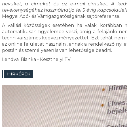
nevüket, a címüket és az e-mail címüket. A ked
tevékenységéhez használhatja fel 5 évig kapcsolatfelv
Megyei Adó- és Vámigazgatóságának sajtóreferense.
A vallási közösségek esetében ha valaki korábban 
automatikusan figyelembe veszi, amíg a felajánló nem
technikai számos kedvezményezettet. Ezt tehát nem 
az online felületet használni, annak a rendelkező nyila
postán és személyesen is van lehetősége beadni.
Lendvai Bianka - Keszthelyi TV
HÍRKÉPEK