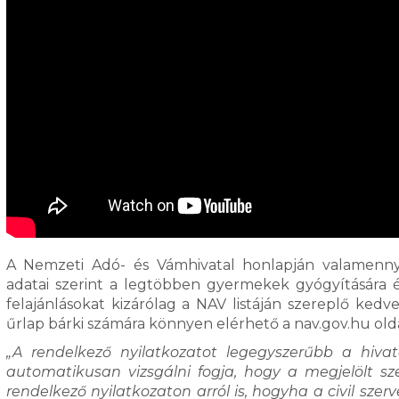
A Nemzeti Adó- és Vámhivatal honlapján valamenny
adatai szerint a legtöbben gyermekek gyógyítására é
felajánlásokat kizárólag a NAV listáján szereplő ke
űrlap bárki számára könnyen elérhető a nav.gov.hu olda
„A rendelkező nyilatkozatot legegyszerűbb a hivat
automatikusan vizsgálni fogja, hogy a megjelölt sze
rendelkező nyilatkozaton arról is, hogyha a civil sze