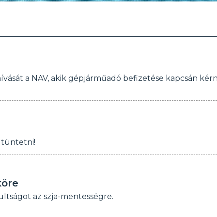
zok hívását a NAV, akik gépjárműadó befizetése kapcsán kér
tüntetni!
köre
ltságot az szja-mentességre.