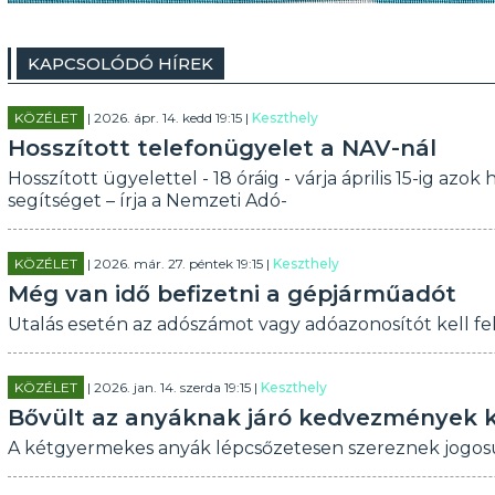
KAPCSOLÓDÓ HÍREK
KÖZÉLET
| 2026. ápr. 14. kedd 19:15 |
Keszthely
Hosszított telefonügyelet a NAV-nál
Hosszított ügyelettel - 18 óráig - várja április 15-ig a
segítséget – írja a Nemzeti Adó-
KÖZÉLET
| 2026. már. 27. péntek 19:15 |
Keszthely
Még van idő befizetni a gépjárműadót
Utalás esetén az adószámot vagy adóazonosítót kell fel
KÖZÉLET
| 2026. jan. 14. szerda 19:15 |
Keszthely
Bővült az anyáknak járó kedvezmények 
A kétgyermekes anyák lépcsőzetesen szereznek jogosu