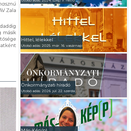
Utolsó adás: 2024. szep. 9. hétfő
hasznú
AV Zala
ndaddig
g másik
etősége
Hittel, lélekkel
zatként
Utolsó adás: 2025. már. 16. vasárnap
Önkormányzati híradó
Utolsó adás: 2026. júl. 22. szerda
Más-Kép(p)