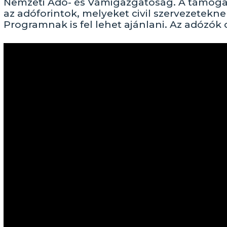
Nemzeti Adó- és Vámigazgatóság. A támogato
az adóforintok, melyeket civil szervezetekn
Programnak is fel lehet ajánlani. Az adózók 