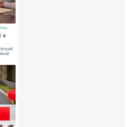
hely
t a
ányait
ával