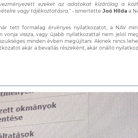
vezményezett ezeket az adatokat kizárólag a köz
ételre vagy tájékoztatásra."
- ismertette
Joó Hilda
a N
már tett formailag érvényes nyilatkozatot, a NAV mi
 vonja vissza, vagy újabb nyilatkozattal nem jelöl me
szükséges minden évben megújítani. Akinek nincs leh
tkozatot akár a bevallás részeként, akár önálló nyilatko