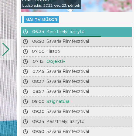
Utolsó adás: 2022. dec. 23. péntek
MAI TV MŰSOR
06:34
Keszthelyi Iránytű
06:50
Savaria Filmfesztivál
07:00
Híradó
07:15
Objektív
07:45
Savaria Filmfesztivál
08:37
Savaria Filmfesztivál
08:57
Savaria Filmfesztivál
09:00
Szignatúra
09:30
Savaria Filmfesztivál
09:34
Keszthelyi Iránytű
09:50
Savaria Filmfesztivál