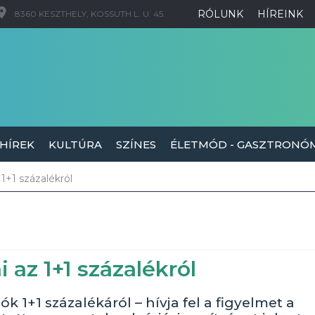
RÓLUNK
HÍREINK
8360 KESZTHELY, KOSSUTH L. U. 45.
 HÍREK
KULTÚRA
SZÍNES
ÉLETMÓD - GASZTRONÓ
1+1 százalékról
 az 1+1 százalékról
k 1+1 százalékáról – hívja fel a figyelmet a