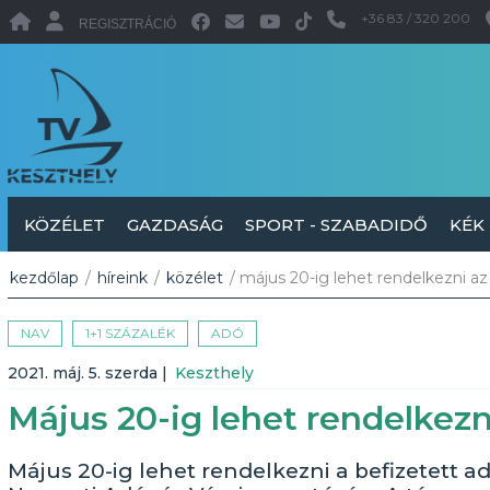
+36 83 / 320 200
REGISZTRÁCIÓ
KÖZÉLET
GAZDASÁG
SPORT - SZABADIDŐ
KÉK
kezdőlap
/
híreink
/
közélet
/ május 20-ig lehet rendelkezni az 
NAV
1+1 SZÁZALÉK
ADÓ
2021. máj. 5. szerda
|
Keszthely
Május 20-ig lehet rendelkezni
Május 20-ig lehet rendelkezni a befizetett adó