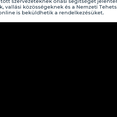
tt szervezeteknek óriási segítséget jelent
ek, vallási közösségeknek és a Nemzeti Tehet
online is beküldhetik a rendelkezésüket.