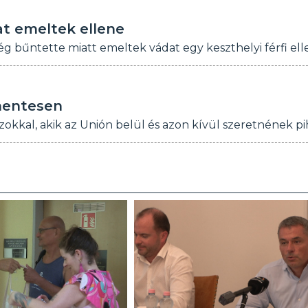
at emeltek ellene
bűntette miatt emeltek vádat egy keszthelyi férfi ell
mentesen
zokkal, akik az Unión belül és azon kívül szeretnének pi