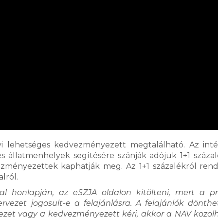
i lehetséges kedvezményezett megtalálható. Az in
s állatmenhelyek segítésére szánják adójuk 1+1 százal
dvezményezettek kaphatják meg. Az 1+1 százalékról ren
lról.
al honlapján, az eSZJA oldalon kitölteni, mert a 
rvezet jogosult-e a felajánlásra. A felajánlók dönth
rvezet vagy a kedvezményezett kéri, akkor a NAV közölh