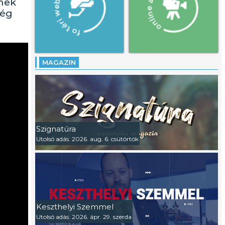
enek
ség
MAGAZIN
Szignatúra
Utolsó adás: 2026. aug. 6. csütörtök
Keszthelyi Szemmel
Utolsó adás: 2026. ápr. 29. szerda