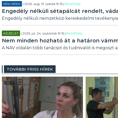
KÉK HÍREK
| 2025. aug. 13. szerda 19:15 |
Keszthely
Engedély nélküli sétapálcát rendelt, vád
Engedély nélküli nemzetközi kereskedelmi tevékenység 
KÖZÉLET
| 2025. júl. 24. csütörtök 19:15 |
Keszthely
Nem minden hozható át a határon vám
A NAV oldalán több tanácsot és tudnivalót is megoszt a
TOVÁBBI FRISS HÍREK