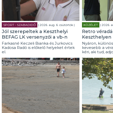
SPORT - SZABADIDŐ
| 2026. aug. 6. csütörtök |
KÖZÉLET
| 2026. a
Jól szerepeltek a Keszthelyi
Retro véradás
BEFAG LK versenyzői a vb-n
Keszthelyen
Farkasné Keczeli Bianka és Jurkovics
Nyáron, különös
Kadosa Radó is előkelő helyeket értek
kevesebb a véra
el.
kéri, aki tud, adj