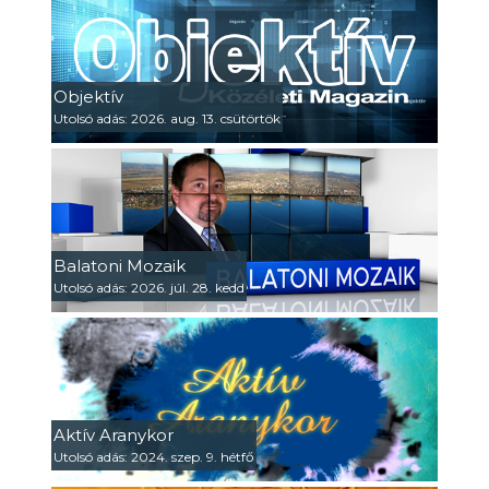
Objektív
Utolsó adás: 2026. aug. 13. csütörtök
Balatoni Mozaik
Utolsó adás: 2026. júl. 28. kedd
Aktív Aranykor
Utolsó adás: 2024. szep. 9. hétfő