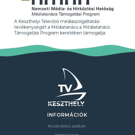
A Keszthelyi Televízió médiaszolgáltatási
tevékenységét a Médiatanács a Médiatanács
Támogatási Program keretében támogatja.
INFORMÁCIÓK
Közérdekű adatok
Impresszum