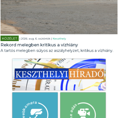
KÖZÉLET
| 2026. aug. 6. csütörtök |
Keszthely
Rekord melegben kritikus a vízhiány
A tartós melegben súlyos az aszályhelyzet, kritikus a vízhiány.