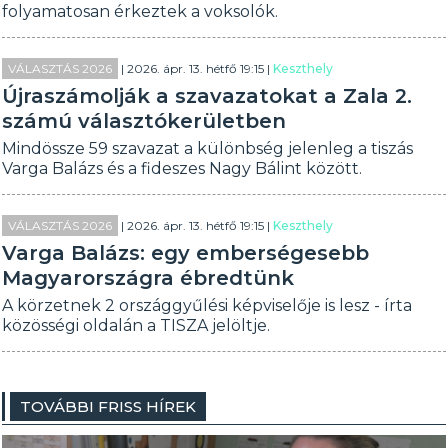
folyamatosan érkeztek a voksolók.
VÁLASZTÁS 2026
| 2026. ápr. 13. hétfő 19:15 |
Keszthely
Újraszámolják a szavazatokat a Zala 2.
számú választókerületben
Mindössze 59 szavazat a különbség jelenleg a tiszás
Varga Balázs és a fideszes Nagy Bálint között.
VÁLASZTÁS 2026
| 2026. ápr. 13. hétfő 19:15 |
Keszthely
Varga Balázs: egy emberségesebb
Magyarországra ébredtünk
A körzetnek 2 országgyűlési képviselője is lesz - írta
közösségi oldalán a TISZA jelöltje.
TOVÁBBI FRISS HÍREK