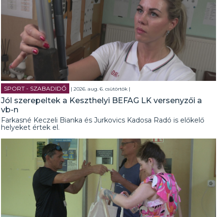
SPORT - SZABADIDŐ
| 2026. aug. 6. csütörtök |
Jól szerepeltek a Keszthelyi BEFAG LK versenyzői a
vb-n
Farkasné Keczeli Bianka és Jurkovics Kadosa Radó is előkelő
helyeket értek el.