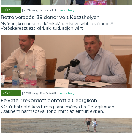
KÖZÉLET
| 2026. aug. 6. csütörtök |
Keszthely
Retro véradás: 39 donor volt Keszthelyen
Nyáron, különösen a kánikulában kevesebb a véradó. A
Vöröskereszt azt kéri, aki tud, adjon vért.
KÖZÉLET
| 2026. aug. 6. csütörtök |
Keszthely
Felvételi: rekordott döntött a Georgikon
334 új hallgató kezdi meg tanulmányait a Georgikonon.
Csaknem harmadával több, mint az elmúlt évben.