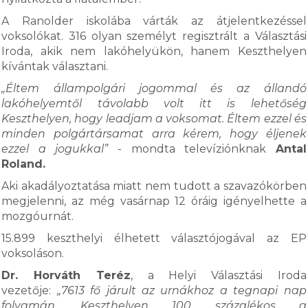
A Ranolder iskolába várták az átjelentkezéssel
voksolókat. 316 olyan személyt regisztrált a Választási
Iroda, akik nem lakóhelyükön, hanem Keszthelyen
kívántak választani.
„Éltem állampolgári jogommal és az állandó
lakóhelyemtől távolabb volt itt is lehetőség
Keszthelyen, hogy leadjam a voksomat. Éltem ezzel és
minden polgártársamat arra kérem, hogy éljenek
ezzel a jogukkal”
- mondta televíziónknak
Antal
Roland.
Aki akadályoztatása miatt nem tudott a szavazókörben
megjelenni, az még vasárnap 12 óráig igényelhette a
mozgóurnát.
15.899 keszthelyi élhetett választójogával az EP
voksoláson.
Dr. Horváth Teréz
, a Helyi Választási Iroda
vezetője:
„7613 fő járult az urnákhoz a tegnapi nap
folyamán. Keszthelyen 100 százalékos a