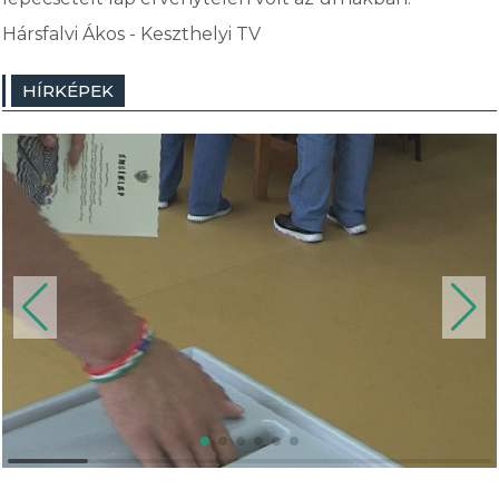
Hársfalvi Ákos - Keszthelyi TV
HÍRKÉPEK