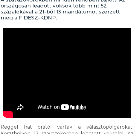
országosan leadott voksok több mint 52
százalékával a 21-ből 13 mandátumot szerzett
meg a FIDESZ-KDNP.
Reggel hat órától várták a választópolgárokat.
Keszthelyen 17 szavazókörben lehetett voksolni. Az