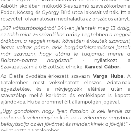
Asbóth iskolában működő 3-as számú szavazókörben a
Fodor, Kócsag és György Bíró utca lakosait várták. Itt a
részvétel folyamatosan meghaladta az országos arányt.
„967 választópolgárból 244-en jelentek meg 13 óráig,
ez több mint 25 százalékos arány. Legtöbben a reggeli
órákban, a reggeli misét követően érkeztek szavazni,
illetve voltak páran, akik horgászfelszereléssel jöttek
már szavazni, hogy utána le tudjanak menni a
Balaton-partra horgászni”
- nyilatkozt a
Szavazatszámláló Bizottság elnöke,
Karacsi Gábor.
Az Életfa óvodába érkezett szavazni
Varga Huba.
A
fiatalember most voksolhatott először. Adatainak
egyeztetése, és a névjegyzék aláírása után a
szavazólap mellé karkötőt és emléklapot is kapott
ajándékba. Huba örömmel élt állampolgári jogával.
„Úgy gondolom, hogy ilyen fiatalon is kell lennie az
embernek véleményének és ez a vélemény nagyban
befolyásolja az én jövőmet és mindenkinek a jövőjét”
-
nyilatkozta a fiatalember.