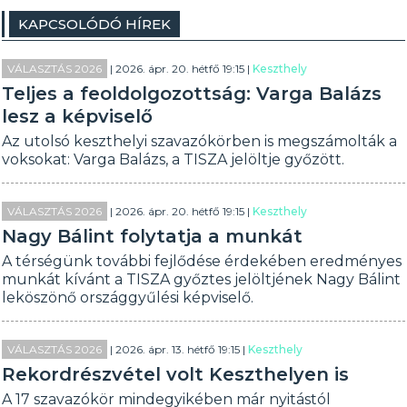
KAPCSOLÓDÓ HÍREK
VÁLASZTÁS 2026
| 2026. ápr. 20. hétfő 19:15 |
Keszthely
Teljes a feoldolgozottság: Varga Balázs
lesz a képviselő
Az utolsó keszthelyi szavazókörben is megszámolták a
voksokat: Varga Balázs, a TISZA jelöltje győzött.
VÁLASZTÁS 2026
| 2026. ápr. 20. hétfő 19:15 |
Keszthely
Nagy Bálint folytatja a munkát
A térségünk további fejlődése érdekében eredményes
munkát kívánt a TISZA győztes jelöltjének Nagy Bálint
leköszönő országgyűlési képviselő.
VÁLASZTÁS 2026
| 2026. ápr. 13. hétfő 19:15 |
Keszthely
Rekordrészvétel volt Keszthelyen is
A 17 szavazókör mindegyikében már nyitástól