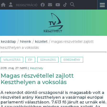
REGISZTRÁCIÓ
kezdőlap
/
híreink
/
közélet
/ magas részvétellel zajlott
keszthelyen a voksolás
VÁLASZTÁS
ÉP
SZAVAZÁS
EREDMÉNY
2019. máj. 27. hétfő
|
Keszthely
Magas részvétellel zajlott
Keszthelyen a voksolás
A rekordot döntő országosnál is magasabb volt a
részvételi arány Keszthelyen a vasárnapi európai
parlamenti választáson. 7.613 fő járult az urnák elé.
A szavazókörökben minden rendben zajlott. Az