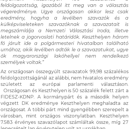
feldolgozottság, igazából itt meg van a választás
végeredménye. Ugye országosan akkor lesz csak
eredmény, hogyha a levélben szavazók és a
külképviseleteken szavazóknak a szavazatait is
megszámlálja a Nemzeti Választási Iroda, illetve
letelnek a jogorvoslati határidők. Keszthelyen három
fő járult ide a polgármesteri hivatalban található
urnához, akik levélben adták le a szavazatukat, ugye
ők magyarországi lakóhellyel nem rendelkező
személyek voltak.”
Az országosan összegyűlt szavazatok 99,98 százalékos
feldolgozottságánál az alábbi, nem hivatalos eredmény
született az európai parlamenti választáson.
Országosan és Keszthelyen is 50 százalék felett zárt a
FIDESZ-KDNP. A kormánypárt és a második helyen
végzett DK eredménye Keszthelyen meghaladta az
országosat. A többi párt mind gyengébben szerepelt a
városban, mint országos viszonylatban. Keszthelyen
7.583 érvényes szavazólapot számláltak össze, míg 27
lepecsételt lap érvénytelen volt az urnákban.