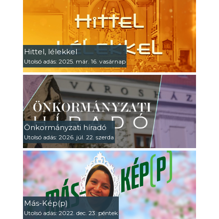
Hittel, lélekkel
Utolsó adás: 2025. már. 16. vasárnap
Önkormányzati híradó
Utolsó adás: 2026. júl. 22. szerda
Más-Kép(p)
Utolsó adás: 2022. dec. 23. péntek