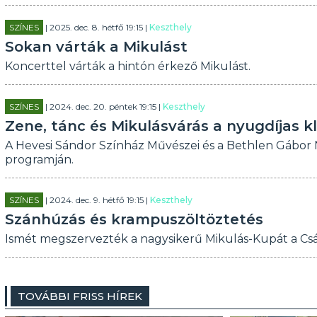
SZÍNES
| 2025. dec. 8. hétfő 19:15 |
Keszthely
Sokan várták a Mikulást
Koncerttel várták a hintón érkező Mikulást.
SZÍNES
| 2024. dec. 20. péntek 19:15 |
Keszthely
Zene, tánc és Mikulásvárás a nyugdíjas 
A Hevesi Sándor Színház Művészei és a Bethlen Gábor Ny
programján.
SZÍNES
| 2024. dec. 9. hétfő 19:15 |
Keszthely
Szánhúzás és krampuszöltöztetés
Ismét megszervezték a nagysikerű Mikulás-Kupát a Cs
TOVÁBBI FRISS HÍREK