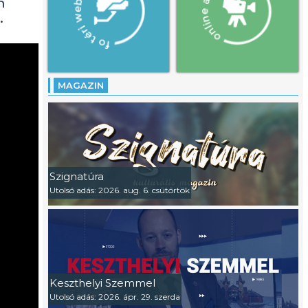
n
.
MAGAZIN
Szignatúra
Utolsó adás: 2026. aug. 6. csütörtök
Keszthelyi Szemmel
Utolsó adás: 2026. ápr. 29. szerda