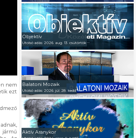
Objektív
Utolsó adás: 2026. aug. 13. csütörtök
Balatoni Mozaik
sen nem
Utolsó adás: 2026. júl. 28. kedd
tik ezt
ldmező
gadnak,
s jármű
Aktív Aranykor