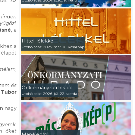
be. Az
Utolsó adás: 2024. szep. 9. hétfő
 minden
yűgözi.
ásné
, a
Hittel, lélekkel
ekhez a
Utolsó adás: 2025. már. 16. vasárnap
Télapót
emélem,
rtem és
Önkormányzati híradó
,
Tubor
Utolsó adás: 2026. júl. 22. szerda
en nagy
yerek.
m őket
Más-Kép(p)