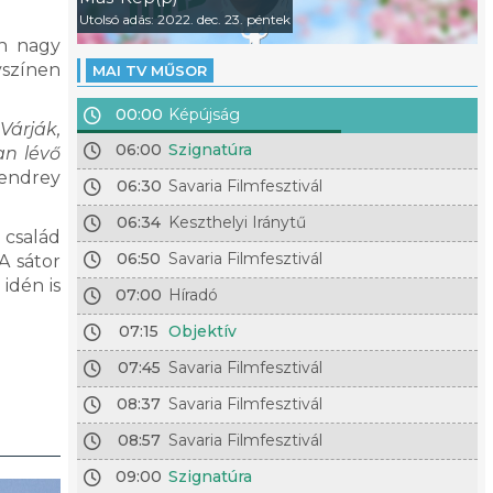
Utolsó adás: 2022. dec. 23. péntek
en nagy
yszínen
MAI TV MŰSOR
00:00
Képújság
Várják,
06:00
Szignatúra
an lévő
zendrey
06:30
Savaria Filmfesztivál
06:34
Keszthelyi Iránytű
 család
06:50
Savaria Filmfesztivál
A sátor
 idén is
07:00
Híradó
07:15
Objektív
07:45
Savaria Filmfesztivál
08:37
Savaria Filmfesztivál
08:57
Savaria Filmfesztivál
09:00
Szignatúra