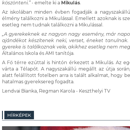
köszönteni.”
- emelte ki a
Mikulás
.
Az iskolában minden évben fogadják a nagyszakállú
élmény találkozni a Mikulással. Emellett azoknak is 
esetleg nem tudnak találkozni a Mikulással.
„A gyerekeknek ez nagyon nagy esemény, már napok ó
ajándékot készítenek neki, verset, éneket tanulnak. 
gyereke is találkoznak vele, akikhez esetleg nem megy
Általános Iskola és AMI tanítója.
A Fő térre ezúttal is hintón érkezett a Mikulás. Az 
várta a Télapót. A nagyszakállú megállt az útja sorá
alatt felállított fotelben arra is talált alkalmat, hogy
hatalmas gyereksereg fogadta.
Lendvai Bianka, Regman Karola - Keszthelyi TV
HÍRKÉPEK