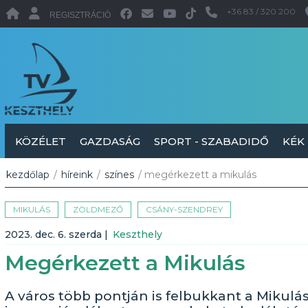
+36 83 / 320 200
REGISZTRÁCIÓ
KÖZÉLET
GAZDASÁG
SPORT - SZABADIDŐ
KÉK
kezdőlap
/
híreink
/
színes
/ megérkezett a mikulás
MIKULÁS
ZÖLDMEZŐ
CSÁNY-SZENDREY
2023. dec. 6. szerda
|
Keszthely
Megérkezett a Mikulás
A város több pontján is felbukkant a Mikulá