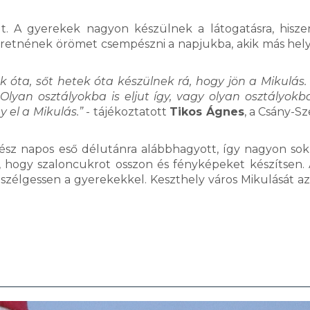
t. A gyerekek nagyon készülnek a látogatásra, hisz
szeretnének örömet csempészni a napjukba, akik más hel
ta, sőt hetek óta készülnek rá, hogy jön a Mikulás. 
Olyan osztályokba is eljut így, vagy olyan osztályokb
 el a Mikulás.”
- tájékoztatott
Tikos Ágnes
, a Csány-S
egész napos eső délutánra alábbhagyott, így nagyon sok
n, hogy szaloncukrot osszon és fényképeket készítsen. 
 beszélgessen a gyerekekkel. Keszthely város Mikulását az