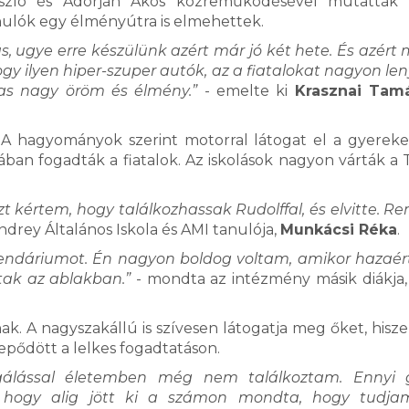
ászló és Adorján Ákos közreműködésével mutatták 
b tanulók egy élményútra is elmehettek.
 ugye erre készülünk azért már jó két hete. És azért
gy ilyen hiper-szuper autók, az a fiatalokat nagyon len
as nagy öröm és élmény.”
- emelte ki
Krasznai Tam
. A hagyományok szerint motorral látogat el a gyerek
ában fogadták a fiatalok. Az iskolások nagyon várták a 
zt kértem, hogy találkozhassak Rudolffal, és elvitte. R
drey Általános Iskola és AMI tanulója,
Munkácsi Réka
.
endáriumot. Én nagyon boldog voltam, amikor hazaé
tak az ablakban.”
- mondta az intézmény másik diákja
. A nagyszakállú is szívesen látogatja meg őket, hisz
lepődött a lelkes fogadtatáson.
agálással életemben még nem találkoztam. Ennyi g
, hogy alig jött ki a számon mondta, hogy tudja