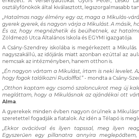
érkezett. A versenyautókat Gyors Péter, Leskó L
osztályfőnökök által kiválasztott, legszorgalmasab
„Hatalmas nagy élmény egy az, maga a Mikulás-várás,
gyerek gyerek, és nagyon várja a Mikulást. A másik, ho
És az, hogy megnézhetik és beülhetnek, ez hatalm
Zöldmező Utca Általános Iskola és EGYMI igazgatója.
A Csány-Szendrey iskolába is megérkezett a Mikulás
nagyszakállú, az időjárás miatt azonban ezúttal az aul
nemcsak az intézményben, hanem otthon is.
„Én nagyon vártam a Mikulást, írtam is neki levelet. A
hogy fogok találkozni Rudolffal.”
- mondta a Csány-Szen
„Otthon kaptam egy csomó szaloncukrot meg új kal
megláttam, hogy a Mikulásnak az ajándékai ott vár
Alma
.
A gyerekek minden évben nagyon örülnek a Mikulásnak
szeretettel fogadják a fiatalok. Az idén a Télapó is meg
„Ekkor ovációval és ilyen tapssal, meg ilyen re
Egyszerűen egy pillanatra annyira meglepődtem