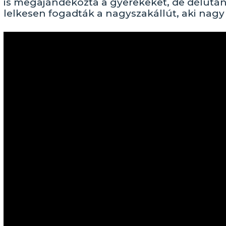
is megajándékozta a gyerekeket, de délután
lelkesen fogadták a nagyszakállút, aki nagy