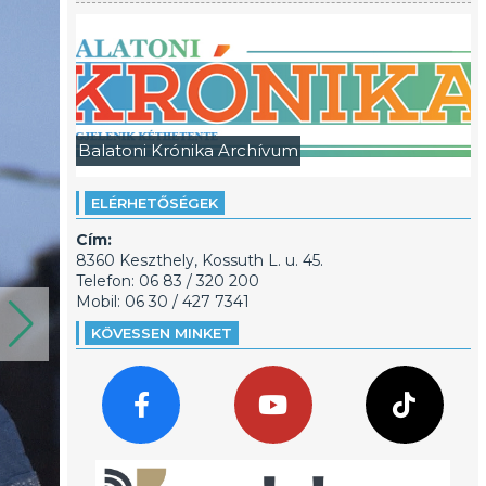
Balatoni Krónika Archívum
ELÉRHETŐSÉGEK
Cím:
8360 Keszthely, Kossuth L. u. 45.
Telefon: 06 83 / 320 200
Mobil: 06 30 / 427 7341
KÖVESSEN MINKET