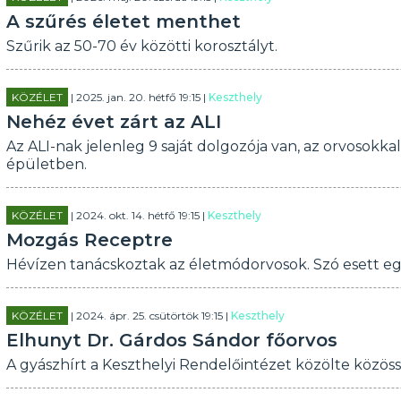
A szűrés életet menthet
Szűrik az 50-70 év közötti korosztályt.
KÖZÉLET
| 2025. jan. 20. hétfő 19:15 |
Keszthely
Nehéz évet zárt az ALI
Az ALI-nak jelenleg 9 saját dolgozója van, az orvosokk
épületben.
KÖZÉLET
| 2024. okt. 14. hétfő 19:15 |
Keszthely
Mozgás Receptre
Hévízen tanácskoztak az életmódorvosok. Szó esett egy
KÖZÉLET
| 2024. ápr. 25. csütörtök 19:15 |
Keszthely
Elhunyt Dr. Gárdos Sándor főorvos
A gyászhírt a Keszthelyi Rendelőintézet közölte közöss