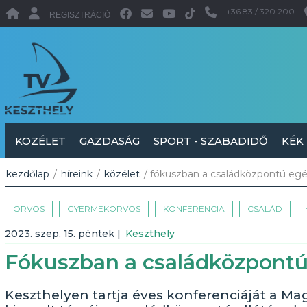
+36 83 / 320 200
REGISZTRÁCIÓ
KÖZÉLET
GAZDASÁG
SPORT - SZABADIDŐ
KÉK
kezdőlap
/
híreink
/
közélet
/ fókuszban a családközpontú egé
ORVOS
GYERMEKORVOS
KONFERENCIA
CSALÁD
2023. szep. 15. péntek
|
Keszthely
Fókuszban a családközpontú
Keszthelyen tartja éves konferenciáját a M