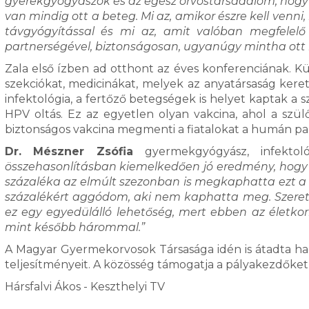
gyerekgyógyászok és az egész orvostársadalom, hogy 
van mindig ott a beteg. Mi az, amikor észre kell venn
távgyógyítással és mi az, amit valóban megfelelő
partnerségével, biztonságosan, ugyanúgy mintha ott le
Zala első ízben ad otthont az éves konferenciának. K
szekciókat, medicinákat, melyek az anyatársaság keret
infektológia, a fertőző betegségek is helyet kaptak a 
HPV oltás. Ez az egyetlen olyan vakcina, ahol a szü
biztonságos vakcina megmenti a fiatalokat a humán pa
Dr. Mészner Zsófia
gyermekgyógyász, infektoló
összehasonlításban kiemelkedően jó eredmény, hogy 
százaléka az elmúlt szezonban is megkaphatta ezt a
százalékért aggódom, aki nem kaphatta meg. Szeret
ez egy egyedülálló lehetőség, mert ebben az életko
mint később hárommal.”
A Magyar Gyermekorvosok Társasága idén is átadta h
teljesítményeit. A közösség támogatja a pályakezdőket i
Hársfalvi Ákos - Keszthelyi TV