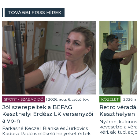
TOVÁBBI FRISS HÍREK
SPORT - SZABADIDŐ
| 2026. aug. 6. csütörtök |
KÖZÉLET
| 2026. a
Jól szerepeltek a BEFAG
Retro véradás
Keszthelyi Erdész LK versenyzői
Keszthelyen
a vb-n
Nyáron, különös
kevesebb a véra
Farkasné Keczeli Bianka és Jurkovics
kéri, aki tud, adj
Kadosa Radó is előkelő helyeket értek