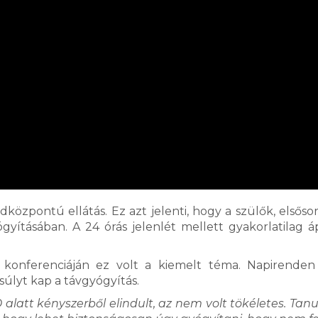
özpontú ellátás. Ez azt jelenti, hogy a szülők, elsőso
gyításában. A 24 órás jelenlét mellett gyakorlatilag á
konferenciáján ez volt a kiemelt téma. Napirenden
úlyt kap a távgyógyítás.
alatt kényszerből elindult, az nem volt tökéletes. Tanu