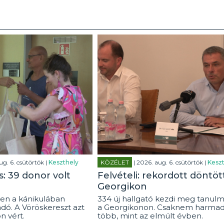
ug. 6. csütörtök |
Keszthely
KÖZÉLET
| 2026. aug. 6. csütörtök |
Keszt
: 39 donor volt
Felvételi: rekordott döntöt
Georgikon
en a kánikulában
334 új hallgató kezdi meg tanulm
dó. A Vöröskereszt azt
a Georgikonon. Csaknem harmad
on vért.
több, mint az elmúlt évben.