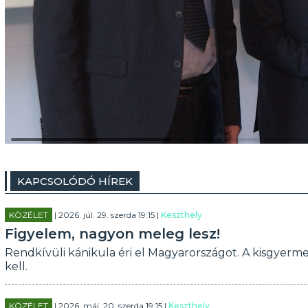
KAPCSOLÓDÓ HÍREK
KÖZÉLET
| 2026. júl. 29. szerda 19:15 |
Keszthely
Figyelem, nagyon meleg lesz!
Rendkívüli kánikula éri el Magyarországot. A kisgyerm
kell.
KÖZÉLET
| 2026. máj. 20. szerda 19:15 |
Keszthely