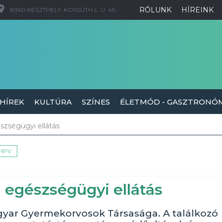
RÓLUNK
HÍREINK
8360 KESZTHELY, KOSSUTH L. U. 45.
 HÍREK
KULTÚRA
SZÍNES
ÉLETMÓD - GASZTRONÓ
szségügyi ellátás
HPV
 egészségügyi ellátás
agyar Gyermekorvosok Társasága. A találkozó