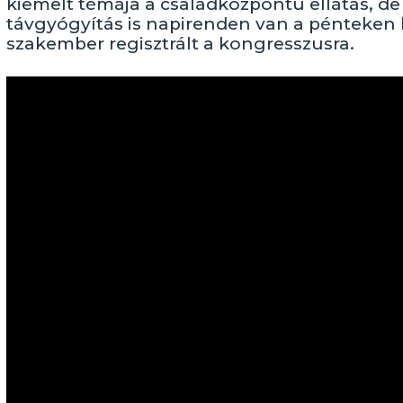
kiemelt témája a családközpontú ellátás, de
távgyógyítás is napirenden van a pénteke
szakember regisztrált a kongresszusra.