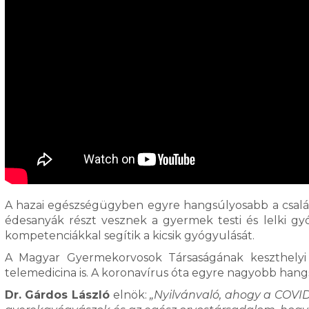
A hazai egészségügyben egyre hangsúlyosabb a családk
édesanyák részt vesznek a gyermek testi és lelki gyó
kompetenciákkal segítik a kicsik gyógyulását.
A Magyar Gyermekorvosok Társaságának keszthelyi 
telemedicina is. A koronavírus óta egyre nagyobb hangs
Dr. Gárdos László
elnök:
„Nyilvánvaló, ahogy a COVID 