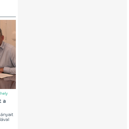
hely
t a
ányait
ával