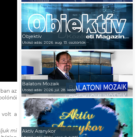
Objektív
Utolsó adás: 2026. aug. 13. csütörtök
Balatoni Mozaik
Utolsó adás: 2026. júl. 28. kedd
rban az
polónői
 volt a
ljuk mi
Aktív Aranykor