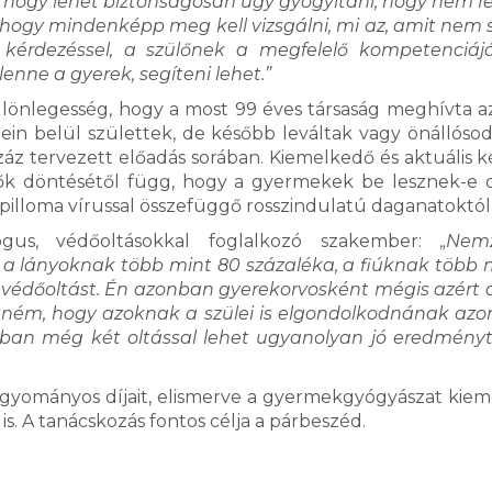
hogy lehet biztonságosan úgy gyógyítani, hogy nem fe
i, hogy mindenképp meg kell vizsgálni, mi az, amit nem
 kérdezéssel, a szülőnek a megfelelő kompetenciáj
nne a gyerek, segíteni lehet.”
ülönlegesség, hogy a most 99 éves társaság meghívta a
ein belül születtek, de később leváltak vagy önállósod
száz tervezett előadás sorában. Kiemelkedő és aktuális k
lők döntésétől függ, hogy a gyermekek be lesznek-e o
pilloma vírussal összefüggő rosszindulatú daganatoktól
gus, védőoltásokkal foglalkozó szakember: „
Nemz
a lányoknak több mint 80 százaléka, a fiúknak több 
 védőoltást. Én azonban gyerekorvosként mégis azért 
ném, hogy azoknak a szülei is elgondolkodnának azo
rban még két oltással lehet ugyanolyan jó eredményt 
agyományos díjait, elismerve a gyermekgyógyászat kie
s. A tanácskozás fontos célja a párbeszéd.