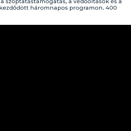
 a szoptatástámogatás, a védőoltások és a
n kezdődött háromnapos programon. 400