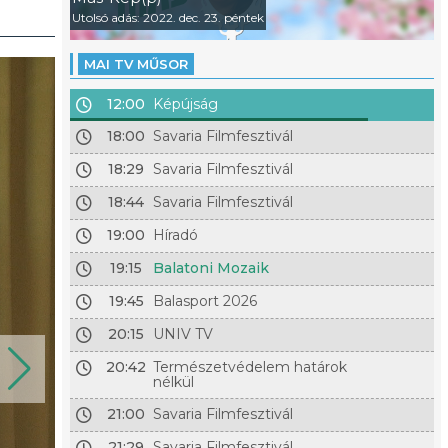
Utolsó adás: 2022. dec. 23. péntek
MAI TV MŰSOR
12:00
Képújság
18:00
Savaria Filmfesztivál
18:29
Savaria Filmfesztivál
18:44
Savaria Filmfesztivál
19:00
Híradó
19:15
Balatoni Mozaik
19:45
Balasport 2026
20:15
UNIV TV
20:42
Természetvédelem határok
nélkül
21:00
Savaria Filmfesztivál
21:29
Savaria Filmfesztivál