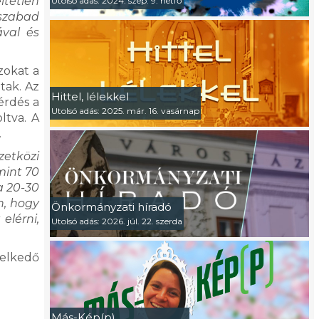
ltétlen
Utolsó adás: 2024. szep. 9. hétfő
 szabad
ával és
zokat a
tak. Az
Hittel, lélekkel
érdés a
Utolsó adás: 2025. már. 16. vasárnap
ltva. A
.
etközi
mint 70
a 20-30
n, hogy
Önkormányzati híradó
elérni,
Utolsó adás: 2026. júl. 22. szerda
melkedő
Más-Kép(p)