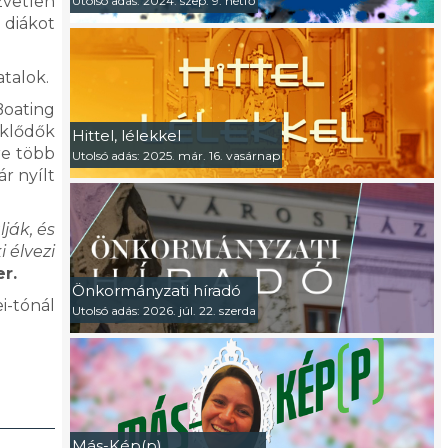
zvetlen
Utolsó adás: 2024. szep. 9. hétfő
 diákot
atalok.
Boating
eklődők
Hittel, lélekkel
re több
Utolsó adás: 2025. már. 16. vasárnap
r nyílt
ják, és
 élvezi
er.
Önkormányzati híradó
i-tónál
Utolsó adás: 2026. júl. 22. szerda
Más-Kép(p)