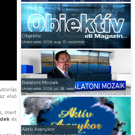
Objektív
Utolsó adás: 2026. aug. 13. csütörtök
Balatoni Mozaik
Utolsó adás: 2026. júl. 28. kedd
itorlás
az első
s, mert
edek
és
Aktív Aranykor