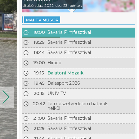
Utolsó adás: 2022. dec. 23. péntek
MAI TV MŰSOR
18:00
Savaria Filmfesztivál
18:29
Savaria Filmfesztivál
18:44
Savaria Filmfesztivál
19:00
Híradó
19:15
Balatoni Mozaik
19:45
Balasport 2026
20:15
UNIV TV
20:42
Természetvédelem határok
nélkül
21:00
Savaria Filmfesztivál
21:29
Savaria Filmfesztivál
21:44
Savaria Filmfesztivál