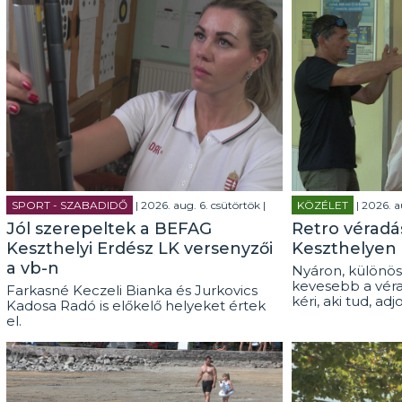
SPORT - SZABADIDŐ
| 2026. aug. 6. csütörtök |
KÖZÉLET
| 2026. a
Jól szerepeltek a BEFAG
Retro véradás
Keszthelyi Erdész LK versenyzői
Keszthelyen
a vb-n
Nyáron, különös
kevesebb a véra
Farkasné Keczeli Bianka és Jurkovics
kéri, aki tud, adj
Kadosa Radó is előkelő helyeket értek
el.