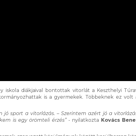
iskola diákjaival bontottak vitorlát a Keszthelyi Túrav
s kormányozhattak is a gyermekek. Többeknek ez volt 
ó sport a vitorlázás. – Szerintem azért jó a vitorlázá
em is egy örömteli érzés”
- nyilatkozta
Kovács Ben