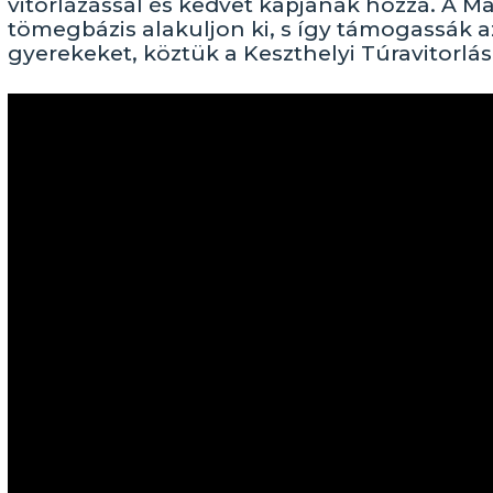
vitorlázással és kedvet kapjanak hozzá. A M
tömegbázis alakuljon ki, s így támogassák a
gyerekeket, köztük a Keszthelyi Túravitorlás