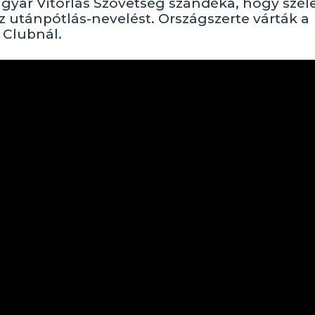
agyar Vitorlás Szövetség szándéka, hogy szél
z utánpótlás-nevelést. Országszerte várták a
 Clubnál.