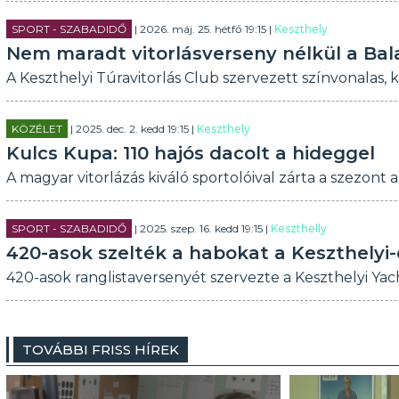
SPORT - SZABADIDŐ
| 2026. máj. 25. hétfő 19:15 |
Keszthely
Nem maradt vitorlásverseny nélkül a Bal
A Keszthelyi Túravitorlás Club szervezett színvonalas,
KÖZÉLET
| 2025. dec. 2. kedd 19:15 |
Keszthely
Kulcs Kupa: 110 hajós dacolt a hideggel
A magyar vitorlázás kiváló sportolóival zárta a szezont a
SPORT - SZABADIDŐ
| 2025. szep. 16. kedd 19:15 |
Keszthelly
420-asok szelték a habokat a Keszthelyi
420-asok ranglistaversenyét szervezte a Keszthelyi Yach
TOVÁBBI FRISS HÍREK