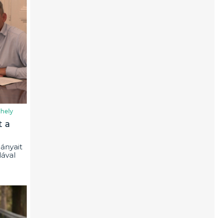
hely
t a
ányait
ával