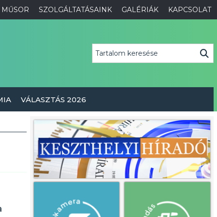
MŰSOR
SZOLGÁLTATÁSAINK
GALÉRIÁK
KAPCSOLAT
MIA
VÁLASZTÁS 2026
a