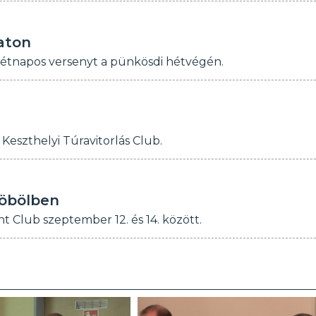
aton
 kétnapos versenyt a pünkösdi hétvégén.
 Keszthelyi Túravitorlás Club.
-öbölben
t Club szeptember 12. és 14. között.