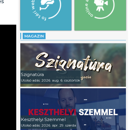
es
MAGAZIN
Szignatúra
Utolsó adás: 2026. aug. 6. csütörtök
Keszthelyi Szemmel
Utolsó adás: 2026. ápr. 29. szerda