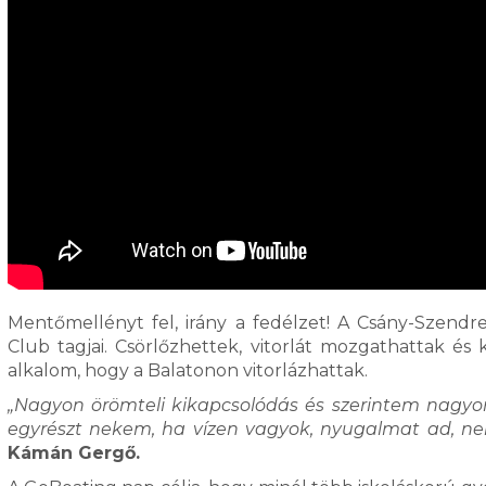
Mentőmellényt fel, irány a fedélzet! A Csány-Szendrey 
Club tagjai. Csörlőzhettek, vitorlát mozgathattak é
alkalom, hogy a Balatonon vitorlázhattak.
„Nagyon örömteli kikapcsolódás és szerintem nagyon j
egyrészt nekem, ha vízen vagyok, nyugalmat ad, nek
Kámán Gergő.