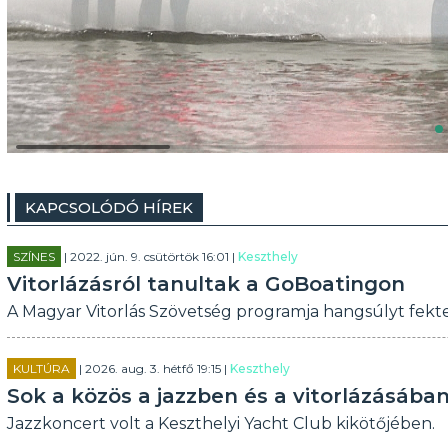
KAPCSOLÓDÓ HÍREK
SZÍNES
| 2022. jún. 9. csütörtök 16:01 |
Keszthely
Vitorlázásról tanultak a GoBoatingon
A Magyar Vitorlás Szövetség programja hangsúlyt fekte
KULTÚRA
| 2026. aug. 3. hétfő 19:15 |
Keszthely
Sok a közös a jazzben és a vitorlázásába
Jazzkoncert volt a Keszthelyi Yacht Club kikötőjében.