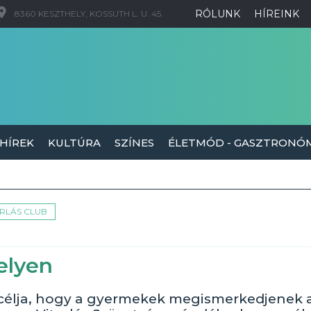
RÓLUNK
HÍREINK
8360 KESZTHELY, KOSSUTH L. U. 45.
 HÍREK
KULTÚRA
SZÍNES
ÉLETMÓD - GASZTRONÓ
ORLÁS CLUB
helyen
célja, hogy a gyermekek megismerkedjenek 