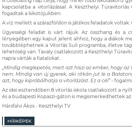
A GoBoating nap célja, hogy minél több iskoláskorú 
kapcsolatba a vitorlázással. A Keszthelyi Túravitorl
fogadtak a kikötőjükben.
A víz mellett a szárazföldön is játékos feladatok volta
Ügyességi feladat is várt rájuk. Az összhang és a
lényegében egy kaput jelent ahhoz, hogy a diákok me
továbbléphetnek a Vitorlás Suli programba, illetve t
lehetőség van. Tavaly csatlakozott a Keszthelyi Túravit
napra várták a fiatalokat.
„Mindig meglepetés, mert azt hiszi az ember, hogy az i
nem. Mindig van új gyerek, aki ritkán jut le a Balato
azt, hogy kipróbálhatja a vitorlázást. Ez a cél”
- fogalma
Az idei esztendőben 8 vitorlás iskola csatlakozott a n
és a budapesti Kopaszi-gáton is megismerkedhettek az
Hársfalvi Ákos - Keszthelyi TV
HÍRKÉPEK