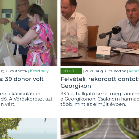
ug. 6. csütörtök |
Keszthely
KÖZÉLET
| 2026. aug. 6. csütörtök |
Keszt
: 39 donor volt
Felvételi: rekordott döntöt
Georgikon
en a kánikulában
334 új hallgató kezdi meg tanulm
dó. A Vöröskereszt azt
a Georgikonon. Csaknem harmad
on vért.
több, mint az elmúlt évben.