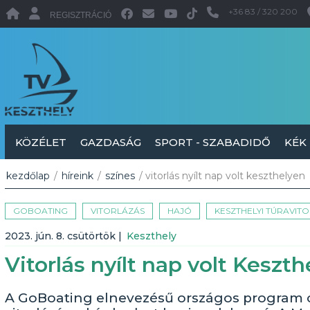
+36 83 / 320 200
REGISZTRÁCIÓ
KÖZÉLET
GAZDASÁG
SPORT - SZABADIDŐ
KÉK
kezdőlap
/
híreink
/
színes
/ vitorlás nyílt nap volt keszthelyen
GOBOATING
VITORLÁZÁS
HAJÓ
KESZTHELYI TÚRAVIT
2023. jún. 8. csütörtök
|
Keszthely
Vitorlás nyílt nap volt Keszt
A GoBoating elnevezésű országos program 