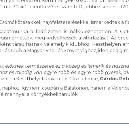
gyermek, szervezett körülmények között kerülhessen kö
ás Club 30-40 jelentkezőre számított, ehhez képest 120
k. Csomókötésekkel, hajófelszerelésekkel ismerkedtek a fi
 csapatmunka a fedélzeten is nélkülözhetetlen. A Go
gismerhessék, megkedvelhessék a vitorlázását. Az érd
agként társulhatnak valamelyik klubhoz. Keszthelyen er
orlás Club a Magyar Vitorlás Szövetséghez, idén pedig má
tt élőknek természetes ez a közeg és ismerik és használ
nhoz és mindig van egyre több és egyre több gyerek, aki
zott a Keszthelyi Túravitorlás Club elnöke,
Gárdos Pét
yílt naphoz, így nem csupán a Balatonon, hanem a Velence
 élménnyel a környékbeli tanulók.