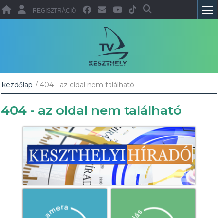
REGISZTRÁCIÓ
kezdőlap
/ 404 - az oldal nem található
404 - az oldal nem található