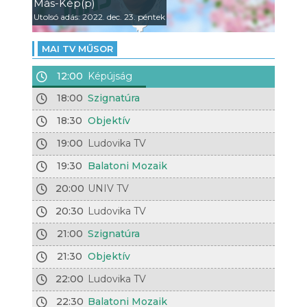
Más-Kép(p)
Utolsó adás: 2022. dec. 23. péntek
MAI TV MŰSOR
12:00
Képújság
18:00
Szignatúra
18:30
Objektív
19:00
Ludovika TV
19:30
Balatoni Mozaik
20:00
UNIV TV
20:30
Ludovika TV
21:00
Szignatúra
21:30
Objektív
22:00
Ludovika TV
22:30
Balatoni Mozaik