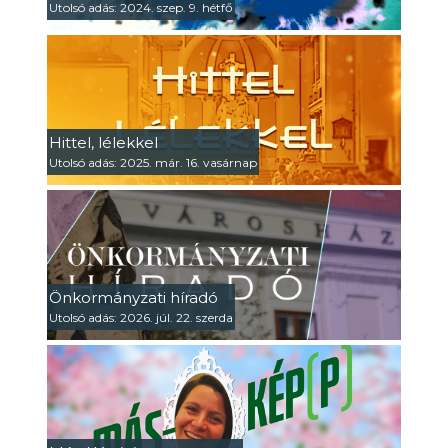
Utolsó adás: 2024. szep. 9. hétfő
Hittel, lélekkel
Utolsó adás: 2025. már. 16. vasárnap
Önkormányzati híradó
Utolsó adás: 2026. júl. 22. szerda