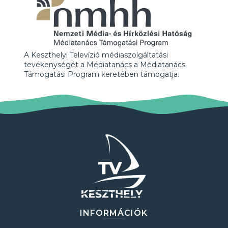
A Keszthelyi Televízió médiaszolgáltatási
tevékenységét a Médiatanács a Médiatanács
Támogatási Program keretében támogatja.
INFORMÁCIÓK