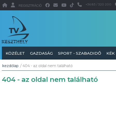
+36 83 / 320 200
REGISZTRÁCIÓ
KÖZÉLET
GAZDASÁG
SPORT - SZABADIDŐ
KÉK
kezdőlap
/ 404 - az oldal nem található
404 - az oldal nem található