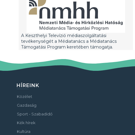
A Keszthelyi Televízió médiaszolgáltatási
tevékenységét a Médiatanács a Médiatanács
Támogatási Program keretében támogatja.
HÍREINK
Közélet
Gazdaság
Sport - Szabadidő
Kék hírek
Kultúra