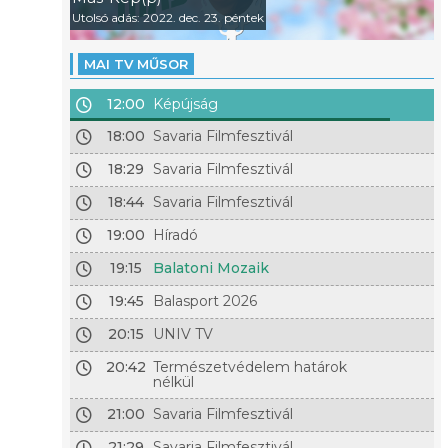
Utolsó adás: 2022. dec. 23. péntek
MAI TV MŰSOR
12:00
Képújság
18:00
Savaria Filmfesztivál
18:29
Savaria Filmfesztivál
18:44
Savaria Filmfesztivál
19:00
Híradó
19:15
Balatoni Mozaik
19:45
Balasport 2026
20:15
UNIV TV
20:42
Természetvédelem határok
nélkül
21:00
Savaria Filmfesztivál
21:29
Savaria Filmfesztivál