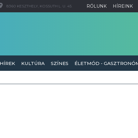
RÓLUNK
HÍREINK
8360 KESZTHELY, KOSSUTH L. U. 45.
 HÍREK
KULTÚRA
SZÍNES
ÉLETMÓD - GASZTRONÓ