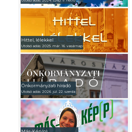
Utolsó adás: 2024. szep. 9. hétfő
Hittel, lélekkel
Utolsó adás: 2025. már. 16. vasárnap
Önkormányzati híradó
Utolsó adás: 2026. júl. 22. szerda
Más-Kép(p)