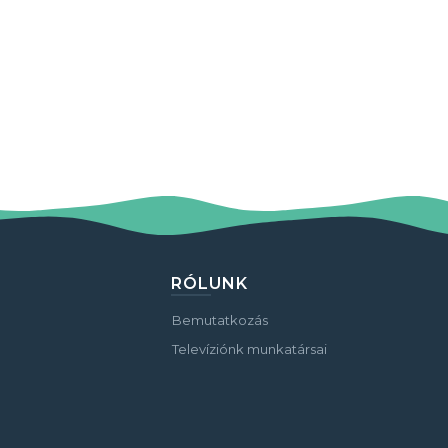
RÓLUNK
Bemutatkozás
Televíziónk munkatársai