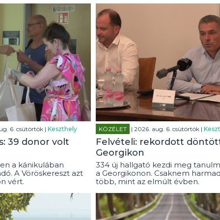
ug. 6. csütörtök |
Keszthely
KÖZÉLET
| 2026. aug. 6. csütörtök |
Keszt
: 39 donor volt
Felvételi: rekordott döntöt
Georgikon
en a kánikulában
334 új hallgató kezdi meg tanulm
dó. A Vöröskereszt azt
a Georgikonon. Csaknem harmad
on vért.
több, mint az elmúlt évben.