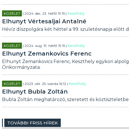
KÖZÉLET
| 2024. dec. 23. hétfő 19:15 |
Keszthely
Elhunyt Vértesaljai Antalné
Hévíz díszpolgára két héttel a 99. születésnapja elő
KÖZÉLET
| 2024. aug. 19. hétfő 19:15 |
Keszthely
Elhunyt Zemankovics Ferenc
Elhunyt Zemankovics Ferenc, Keszthely egykori alpolg
Önkormányzata.
KÖZÉLET
| 2023. okt. 25. szerda 16:12 |
Keszthely
Elhunyt Bubla Zoltán
Bubla Zoltán meghatározó, szeretett és köztiszteletben 
TOVÁBBI FRISS HÍREK