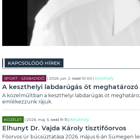
KAPCSOLÓDÓ HÍREK
SPORT - SZABADIDŐ
| 2026. jún. 2. kedd 10:00 |
Keszthely
A keszthelyi labdarúgás öt meghatározó a
A közelmúltban a keszthelyi labdarúgás öt meghatározó
emlékezzünk rájuk.
KÖZÉLET
| 2026. máj. 5. kedd 19:15 |
Keszthely
Elhunyt Dr. Vajda Károly tisztifőorvos
Főorvos úr búcsúztatása 2026. május 6-án Sümegen les