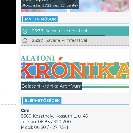
Utolsó adás: 2022. dec. 23. péntek
MAI TV MŰSOR
23:37
Savaria Filmfesztivál
23:57
Savaria Filmfesztivál
Balatoni Krónika Archívum
s
ELÉRHETŐSÉGEK
Cím:
8360 Keszthely, Kossuth L. u. 45.
Telefon: 06 83 / 320 200
Mobil: 06 30 / 427 7341