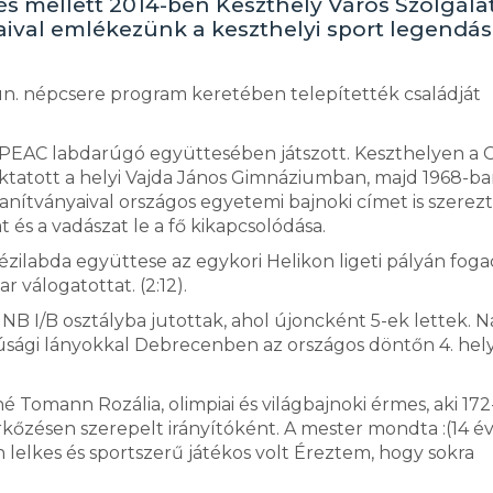
etés mellett 2014-ben Keszthely Város Szolgála
aival emlékezünk a keszthelyi sport legendás
z un. népcsere program keretében telepítették családját
a PEAC labdarúgó együttesében játszott. Keszthelyen a 
 oktatott a helyi Vajda János Gimnáziumban, majd 1968-ba
ítványaival országos egyetemi bajnoki címet is szerezt
s a vadászat le a fő kikapcsolódása.
 kézilabda együttese az egykori Helikon ligeti pályán fog
 válogatottat. (2:12).
s NB I/B osztályba jutottak, ahol újoncként 5-ek lettek. N
ifjúsági lányokkal Debrecenben az országos döntőn 4. hel
 Tomann Rozália, olimpiai és világbajnoki érmes, aki 172
kőzésen szerepelt irányítóként. A mester mondta :(14 é
 lelkes és sportszerű játékos volt Éreztem, hogy sokra