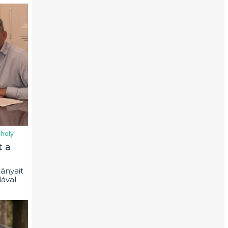
hely
t a
ányait
ával