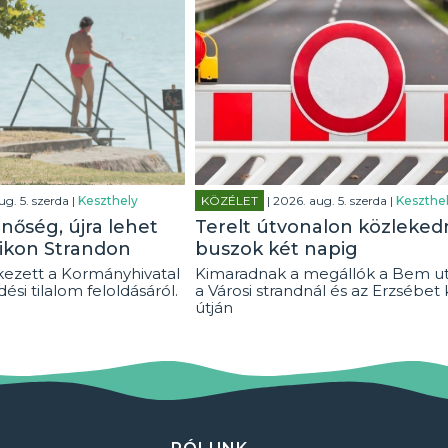
ug. 5. szerda |
Keszthely
KÖZÉLET
| 2026. aug. 5. szerda |
Keszthe
inőség, újra lehet
Terelt útvonalon közleked
likon Strandon
buszok két napig
ezett a Kormányhivatal
Kimaradnak a megállók a Bem u
ési tilalom feloldásáról.
a Városi strandnál és az Erzsébet 
útján