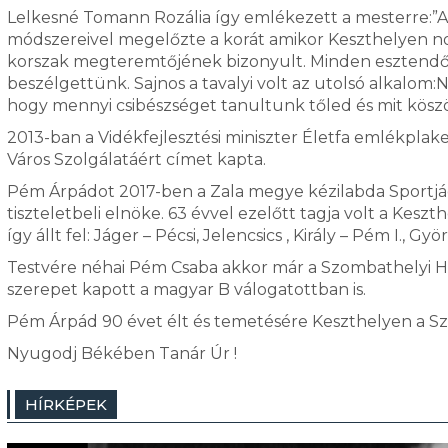
Lelkesné Tomann Rozália így emlékezett a mesterre:”A 
módszereivel megelőzte a korát amikor Keszthelyen no
korszak megteremtőjének bizonyult. Minden esztendő
beszélgettünk. Sajnos a tavalyi volt az utolsó alkalo
hogy mennyi csibészséget tanultunk tőled és mit kös
2013-ban a Vidékfejlesztési miniszter Életfa emlékplak
Város Szolgálatáért címet kapta.
Pém Árpádot 2017-ben a Zala megye kézilabda Sportjá
tiszteletbeli elnöke. 63 évvel ezelőtt tagja volt a Kesz
így állt fel: Jáger – Pécsi, Jelencsics , Király – Pém I., G
Testvére néhai Pém Csaba akkor már a Szombathelyi Ha
szerepet kapott a magyar B válogatottban is.
Pém Árpád 90 évet élt és temetésére Keszthelyen a Sz
Nyugodj Békében Tanár Úr !
HÍRKÉPEK