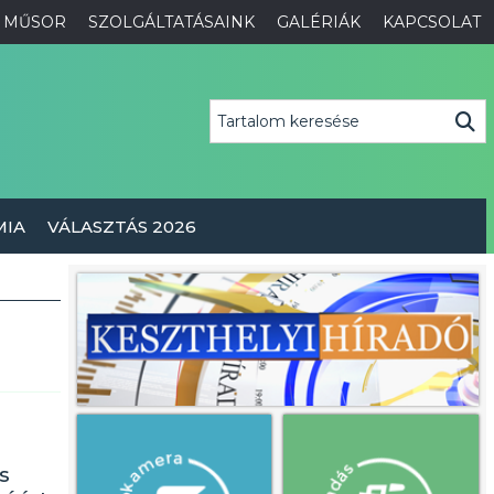
MŰSOR
SZOLGÁLTATÁSAINK
GALÉRIÁK
KAPCSOLAT
MIA
VÁLASZTÁS 2026
s