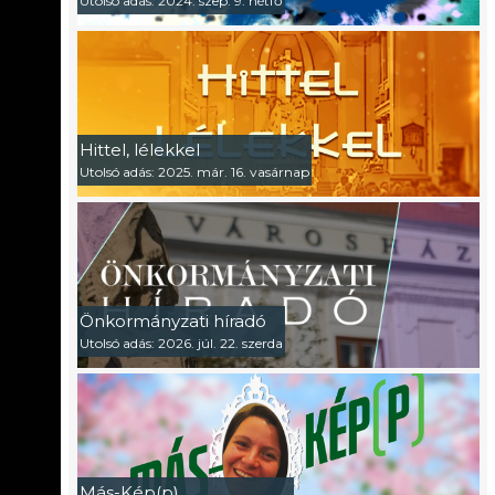
Utolsó adás: 2024. szep. 9. hétfő
Hittel, lélekkel
Utolsó adás: 2025. már. 16. vasárnap
Önkormányzati híradó
Utolsó adás: 2026. júl. 22. szerda
Más-Kép(p)