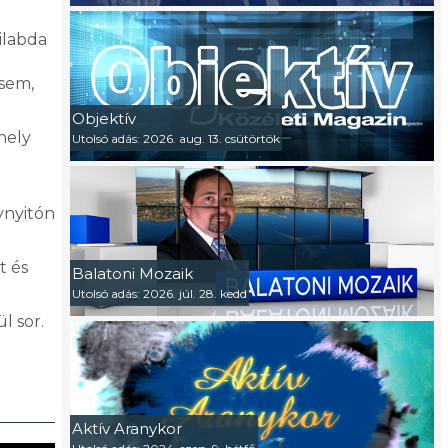
ilabda
 sem,
Objektív
hely
Utolsó adás: 2026. aug. 13. csütörtök
nynyitón
t és
Balatoni Mozaik
Utolsó adás: 2026. júl. 28. kedd
ül sor.
Aktív Aranykor