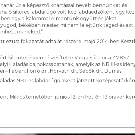
tanár úr elképesztő kitartással nevelt bennünket és
ha ő sikeres labdarúgó volt kézilabdaedzőként egy kéz
ben egy alkalommal elmentünk együtt és jókat
m:Nyugodj békében mester mi nem felejtünk téged és azt
zönhetünk neked.”
ett ezüst fokozatát adta át részére, majd 2014-ben Keszt
ért kitüntetésben részesítette Varga Sándor a ZMKSZ
thelyi Haladás bajnokcsapatának, amelyik az NB III-as idé
yörei – Fábián, Forró dr., Horváth dr., Sebők dr., Dumas.
ladás NB I-es labdarúgójaként játszott középcsatárkén
ent Miklós temetőben június 12-én hétfőn 13 órakor ker