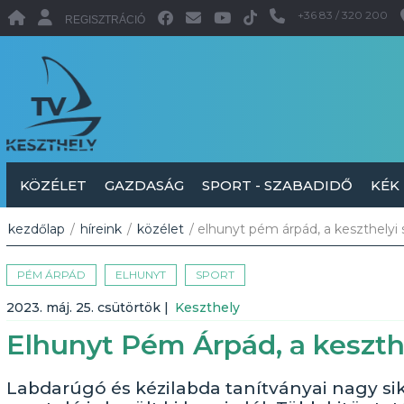
+36 83 / 320 200
REGISZTRÁCIÓ
KÖZÉLET
GAZDASÁG
SPORT - SZABADIDŐ
KÉK
kezdőlap
/
híreink
/
közélet
/ elhunyt pém árpád, a keszthelyi 
PÉM ÁRPÁD
ELHUNYT
SPORT
2023. máj. 25. csütörtök
|
Keszthely
Elhunyt Pém Árpád, a keszthe
Labdarúgó és kézilabda tanítványai nagy sike