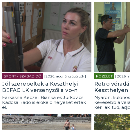
SPORT - SZABADIDŐ
| 2026. aug. 6. csütörtök |
KÖZÉLET
| 2026. a
Jól szerepeltek a Keszthelyi
Retro véradás
BEFAG LK versenyzői a vb-n
Keszthelyen
Farkasné Keczeli Bianka és Jurkovics
Nyáron, különös
Kadosa Radó is előkelő helyeket értek
kevesebb a véra
el.
kéri, aki tud, adj