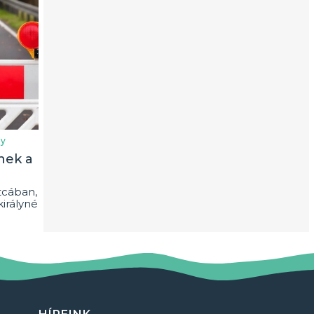
ly
nek a
tcában,
királyné