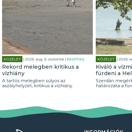
KÖZÉLET
| 2026. aug. 6. csütörtök |
Keszthely
KÖZÉLET
| 2026. a
Rekord melegben kritikus a
Kiváló a vízm
vízhiány
fürdeni a He
A tartós melegben súlyos az
Szerdán megérk
aszályhelyzet, kritikus a vízhiány.
határozata a fürd