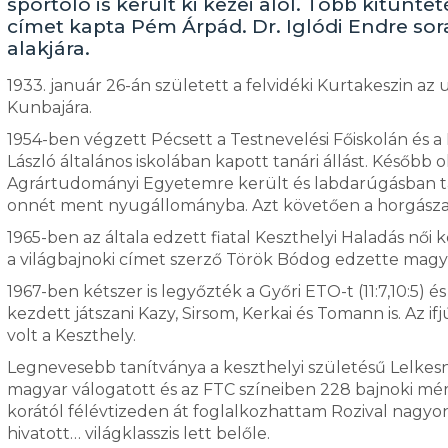
sportoló is került ki kezei alól. Több kitünt
címet kapta Pém Árpád. Dr. Iglódi Endre sor
alakjára.
1933. január 26-án született a felvidéki Kurtakeszin a
Kunbajára.
1954-ben végzett Pécsett a Testnevelési Főiskolán és 
László általános iskolában kapott tanári állást. Később
Agrártudományi Egyetemre került és labdarúgásban tan
onnét ment nyugállományba. Azt követően a horgászat é
1965-ben az általa edzett fiatal Keszthelyi Haladás női
a világbajnoki címet szerző Török Bódog edzette magyar
1967-ben kétszer is legyőzték a Győri ETO-t (11:7,10:5) é
kezdett játszani Kazy, Sirsom, Kerkai és Tomann is. Az 
volt a Keszthely.
Legnevesebb tanítványa a keszthelyi születésű Lelkesné
magyar válogatott és az FTC színeiben 228 bajnoki mér
korától félévtizeden át foglalkozhattam Rozival nagyon
hivatott… világklasszis lett belőle.