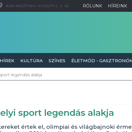
RÓLUNK
HÍREINK
8360 KESZTHELY, KOSSUTH L. U. 45.
 HÍREK
KULTÚRA
SZÍNES
ÉLETMÓD - GASZTRONÓ
sport legendás alakja
lyi sport legendás alakja
reket értek el, olimpiai és világbajnoki érme