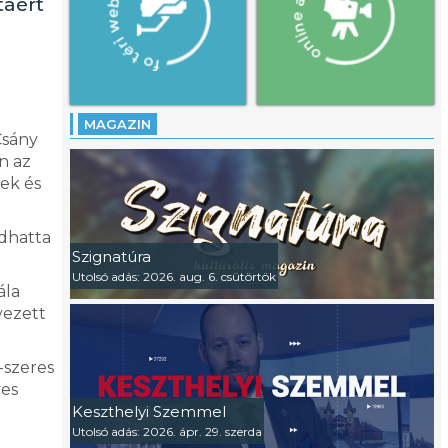
táért
MAGAZIN
Csány
n az
ek és
adhatta
Szignatúra
Utolsó adás: 2026. aug. 6. csütörtök
ála
yezett
-szeres
ves
Keszthelyi Szemmel
Utolsó adás: 2026. ápr. 29. szerda