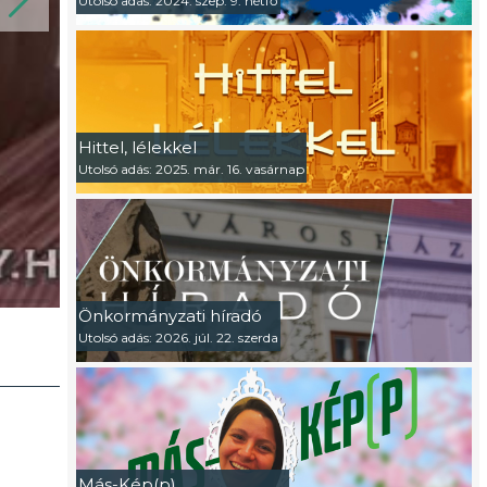
Utolsó adás: 2024. szep. 9. hétfő
Hittel, lélekkel
Utolsó adás: 2025. már. 16. vasárnap
Önkormányzati híradó
Utolsó adás: 2026. júl. 22. szerda
Más-Kép(p)