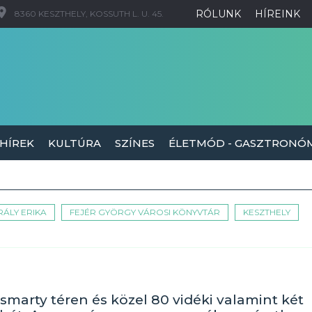
RÓLUNK
HÍREINK
8360 KESZTHELY, KOSSUTH L. U. 45.
 HÍREK
KULTÚRA
SZÍNES
ÉLETMÓD - GASZTRONÓ
RÁLY ERIKA
FEJÉR GYÖRGY VÁROSI KÖNYVTÁR
KESZTHELY
rösmarty téren és közel 80 vidéki valamint két