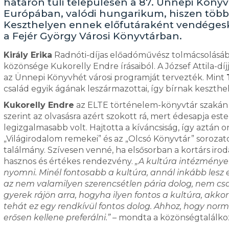
határon túli településen a 87. Ünnepi Kön
Európában, valódi hungarikum, hiszen több m
Keszthelyen ennek előfutáraként vendégesked
a Fejér György Városi Könyvtárban.
Király Erika
Radnóti-díjas előadóművész tolmácsolásába
közönsége Kukorelly Endre írásaiból. A József Attila-díj
az Ünnepi Könyvhét városi programját tervezték. Mint
család egyik ágának leszármazottai, így bírnak keszthel
Kukorelly Endre
az ELTE történelem-könyvtár szakán v
szerint az olvasásra azért szokott rá, mert édesapja este
legizgalmasabb volt. Hajtotta a kíváncsiság, így aztán
„Világirodalom remekei” és az „Olcsó Könyvtár” sorozato
találmány. Szívesen venné, ha elsősorban a kortárs ir
hasznos és értékes rendezvény.
„A kultúra intézményeit 
nyomni. Minél fontosabb a kultúra, annál inkább lesz e
az nem valamilyen szerencsétlen pária dolog, nem cs
gyerek rájön arra, hogyha ilyen fontos a kultúra, ak
tehát ez egy rendkívül fontos dolog. Ahhoz, hogy nor
erősen kellene preferálni.”
– mondta a közönségtalálko