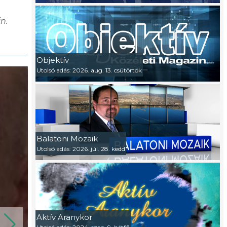
n.
Objektív
Utolsó adás: 2026. aug. 13. csütörtök
Balatoni Mozaik
Utolsó adás: 2026. júl. 28. kedd
Aktív Aranykor