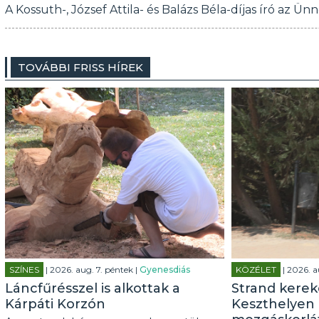
A Kossuth-, József Attila- és Balázs Béla-díjas író az Ü
TOVÁBBI FRISS HÍREK
SZÍNES
| 2026. aug. 7. péntek |
Gyenesdiás
KÖZÉLET
| 2026. a
Láncfűrésszel is alkottak a
Strand kerek
Kárpáti Korzón
Keszthelyen 