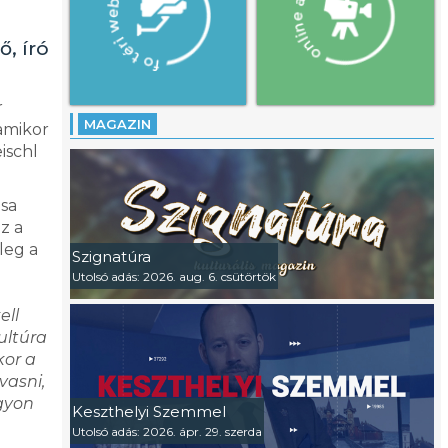
, író
r
MAGAZIN
 amikor
ischl
ása
z a
leg a
Szignatúra
Utolsó adás: 2026. aug. 6. csütörtök
ell
ultúra
kor a
vasni,
agyon
Keszthelyi Szemmel
Utolsó adás: 2026. ápr. 29. szerda