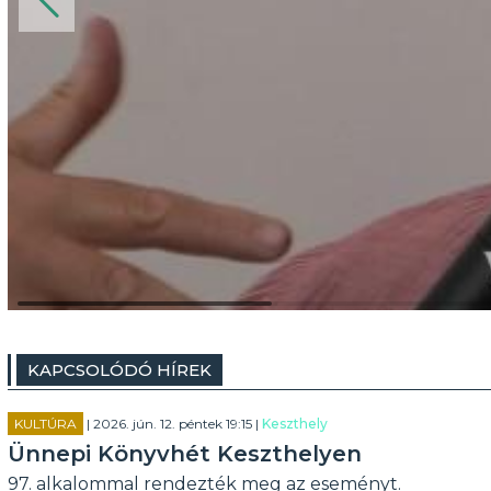
KAPCSOLÓDÓ HÍREK
KULTÚRA
| 2026. jún. 12. péntek 19:15 |
Keszthely
Ünnepi Könyvhét Keszthelyen
97. alkalommal rendezték meg az eseményt.