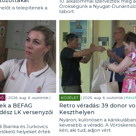
tozottakat
10. alkalommal szervezték meg a
Örökségünk a Nyugat-Dunántúl
előt is telepítenek a
tábort.
DŐ
| 2026. aug. 6. csütörtök |
KÖZÉLET
| 2026. aug. 6. csütörtök |
Keszt
tek a BEFAG
Retro véradás: 39 donor vo
rdész LK versenyzői
Keszthelyen
Nyáron, különösen a kánikulában
kevesebb a véradó. A Vöröskeresz
i Bianka és Jurkovics
kéri, aki tud, adjon vért.
előkelő helyeket értek