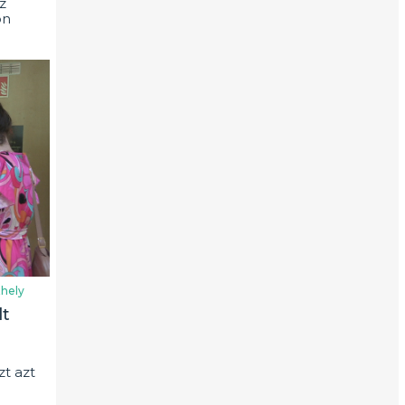
z
on
hely
lt
t azt