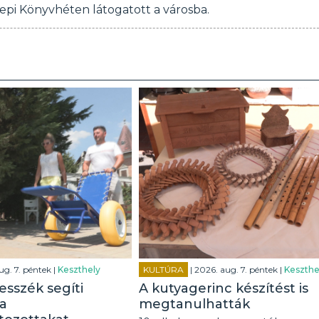
nnepi Könyvhéten látogatott a városba.
ug. 7. péntek |
Keszthely
KULTÚRA
| 2026. aug. 7. péntek |
Keszthe
esszék segíti
A kutyagerinc készítést is
a
megtanulhatták