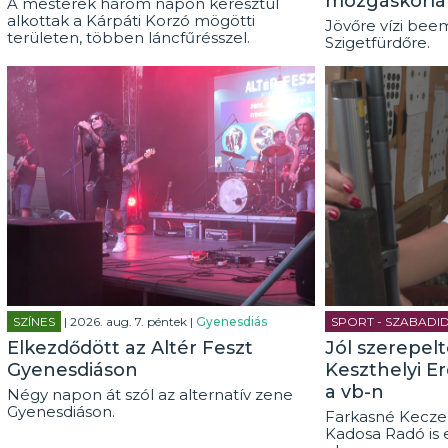
mozgáskorlá
A mesterek három napon keresztül
alkottak a Kárpáti Korzó mögötti
Jövőre vízi beem
területen, többen láncfűrésszel.
Szigetfürdőre.
SZÍNES
| 2026. aug. 7. péntek |
Gyenesdiás
SPORT - SZABADI
Elkezdődött az Altér Feszt
Jól szerepel
Gyenesdiáson
Keszthelyi E
a vb-n
Négy napon át szól az alternatív zene
Gyenesdiáson.
Farkasné Keczel
Kadosa Radó is 