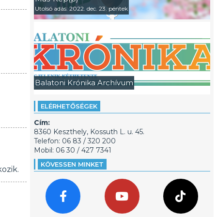
Utolsó adás: 2022. dec. 23. péntek
Balatoni Krónika Archívum
ELÉRHETŐSÉGEK
Cím:
8360 Keszthely, Kossuth L. u. 45.
Telefon: 06 83 / 320 200
Mobil: 06 30 / 427 7341
KÖVESSEN MINKET
ozik.