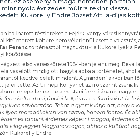
yvhét. Az esemény a maga nemében páratlan
int nyolc évtizedes múltra tekint vissza.
ett Kukorelly Endre József Attila-díjas költő
n hallhatott részleteket a Fejér György Városi Könyvtá
jal kitüntetett költőre nem véletlenül esett a választás,
Tar Ferenc
történésztől megtudtuk, a Kukorellyek a Re
yi kötődéssel.
égzett, első verseskötete 1984-ben jelent meg. Bevall
 elalvás előtt mindig ott hagyta abba a történetet, ahol a
 onnantól kezdve befalt mindent. A „minden” akkoriban fő
t jelentette. Az Ünnepi Könyvhét az író szerint zseniális
odalom ünnepe lenne, de a mostani formájában is nagyon
fenn kell tartani, ápolni kell, és az erőforrásokat bele k
gy ilyen szívóhatása. Tehát a gyerek látja azt, hogy a k
ak ilyen maradékelven van tartva, hanem fontos. És ak
kor érdemes tanulni, érdemes képezni magad, érdemes ol
mális világ legyen Magyarországon, ahhoz a kultúrát n
zón Kukorelly Endre.