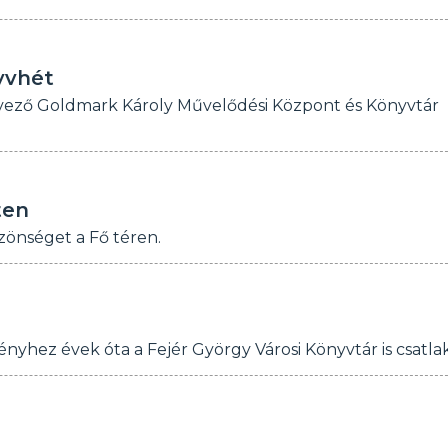
yvhét
ervező Goldmark Károly Művelődési Központ és Könyvtár
ten
özönséget a Fő téren.
yhez évek óta a Fejér György Városi Könyvtár is csatlak