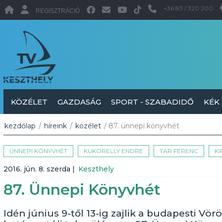
+36 83 / 320 200
REGISZTRÁCIÓ
KÖZÉLET
GAZDASÁG
SPORT - SZABADIDŐ
KÉK
kezdőlap
/
híreink
/
közélet
/ 87. ünnepi könyvhét
ÜNNEPI KÖNYVHÉT
KUKORELLY ENDRE
TAR FERENC
KI
2016. jún. 8. szerda
|
Keszthely
87. Ünnepi Könyvhét
Idén június 9-től 13-ig zajlik a budapesti Vö