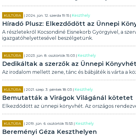
KULTÚRA
| 2024. jún. 12. szerda 19:15 |
Keszthely
Híradó Plusz: Elkezdődött az Ünnepi Kön
A részletekről Kocsondiné Eisnekorb Györgyivel, a sz
igazgatóhelyettesével beszélgetünk.
KULTÚRA
| 2023. jún. 8. csütörtök 15:03 |
Keszthely
Dedikáltak a szerzők az Ünnepi Könyvhé
Az irodalom mellett zene, tánc és bábjáték is várta a k
KULTÚRA
| 2021. szep. 3. péntek 18:03 |
Keszthely
Bemutatták a Virágok Világánál kötetet
Elkezdődött az ünnepi könyvhét. Az országos rendezvén
KULTÚRA
| 2019. jún. 6. csütörtök 15:53 |
Keszthely
Bereményi Géza Keszthelyen