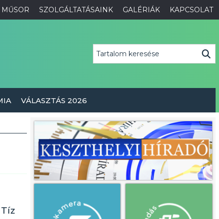
MŰSOR
SZOLGÁLTATÁSAINK
GALÉRIÁK
KAPCSOLAT
MIA
VÁLASZTÁS 2026
 Tíz