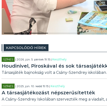
KAPCSOLÓDÓ HÍREK
SZÍNES
| 2026. jún. 5. péntek 19:15 |
Keszthely
Houdinivel, Piroskával és sok társasjáték
Társasjáték bajnokság volt a Csány-Szendrey iskolában.
SZÍNES
| 2025. jún. 10. kedd 19:15 |
Keszthely
A társasjátékozást népszerűsítették
A Csány-Szendrey Iskolában szervezték meg a viadalt, a