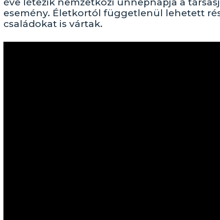
éve létezik nemzetközi ünnepnapja a társas
esemény. Életkortól függetlenül lehetett rés
családokat is vártak.