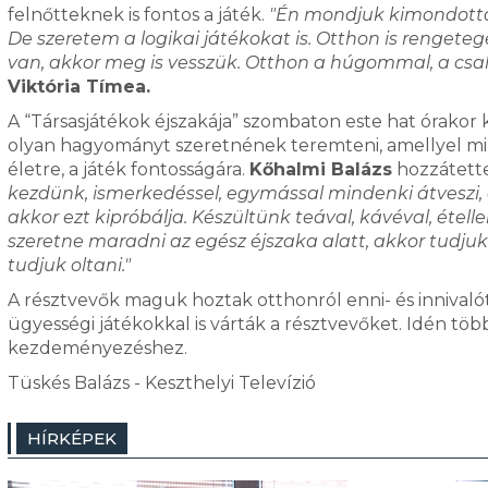
felnőtteknek is fontos a játék.
"Én mondjuk kimondotta
De szeretem a logikai játékokat is. Otthon is renget
van, akkor meg is vesszük. Otthon a húgommal, a csa
Viktória Tímea.
A “Társasjátékok éjszakája” szombaton este hat órakor 
olyan hagyományt szeretnének teremteni, amellyel min
életre, a játék fontosságára.
Kőhalmi Balázs
hozzátett
kezdünk, ismerkedéssel, egymással mindenki átveszi, 
akkor ezt kipróbálja. Készültünk teával, kávéval, ételle
szeretne maradni az egész éjszaka alatt, akkor tudjuk
tudjuk oltani."
A résztvevők maguk hoztak otthonról enni- és innival
ügyességi játékokkal is várták a résztvevőket. Idén töb
kezdeményezéshez.
Tüskés Balázs - Keszthelyi Televízió
HÍRKÉPEK