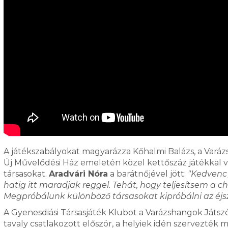
A játékszabályokat magyarázza Kőhalmi Balázs, a Vará
Új Művelődési Ház emeletén közel kettőszáz játékkal vá
társasokat.
Aradvári Nóra
a barátnőjével jött:
"Kedvenc 
hatig itt maradjak reggel. Tehát, hogy teljesítsem a cha
Megpróbálunk különböző társasokat kipróbálni az éjs
A Gyenesdiási Társasjáték Klubot a Varázshangok Játszó
tavaly csatlakozott először, a helyiek idén szervezték