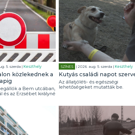
ug. 5. szerda |
Keszthely
SZÍNES
| 2026. aug. 5. szerda |
Keszthely
alon közlekednek a
Kutyás családi napot szerv
apig
Az állatjóléti- és egészségi
lehetőségeket mutatták be.
egállók a Bem utcában,
ál és az Erzsébet királyné