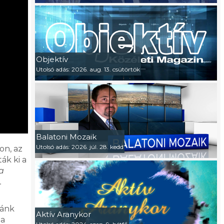
Objektív
Utolsó adás: 2026. aug. 13. csütörtök
Balatoni Mozaik
Utolsó adás: 2026. júl. 28. kedd
on, az
ák ki a
a
.
zánk
Aktív Aranykor
 a