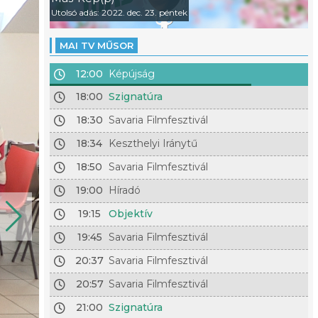
Utolsó adás: 2022. dec. 23. péntek
MAI TV MŰSOR
12:00
Képújság
18:00
Szignatúra
18:30
Savaria Filmfesztivál
18:34
Keszthelyi Iránytű
18:50
Savaria Filmfesztivál
19:00
Híradó
19:15
Objektív
19:45
Savaria Filmfesztivál
20:37
Savaria Filmfesztivál
20:57
Savaria Filmfesztivál
21:00
Szignatúra