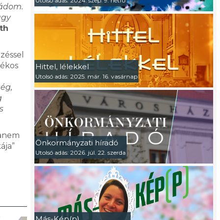
Utolsó adás: 2024. szep. 9. hétfő
mádom.
úgy
th
zéssel
tékos
Hittel, lélekkel
Utolsó adás: 2025. már. 16. vasárnap
ég,
g
s
hanem
Önkormányzati híradó
ája”
Utolsó adás: 2026. júl. 22. szerda
Más-Kép(p)