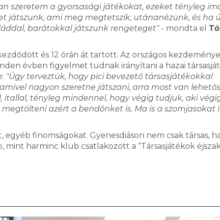
n szeretem a gyorsasági játékokat, ezeket tényleg i
eget játszunk, ami meg megtetszik, utánanézünk, és ha 
láddal, barátokkal játszunk rengeteget"
- mondta el
Tó
kezdődött és 12 órán át tartott. Az országos kezdeménye
den évben figyelmet tudnak irányítani a hazai társasjá
e:
"Úgy terveztük, hogy pici bevezető társasjátékokkal
amivel nagyon szeretne játszani, arra most van lehetős
l, itallal, tényleg mindennel, hogy végig tudjuk, aki végi
 megtölteni azért a bendőnket is. Ma is a szomjasokat i
ót, egyéb finomságokat. Gyenesdiáson nem csak társas, 
b, mint harminc klub csatlakozott a “Társasjátékok éjszak