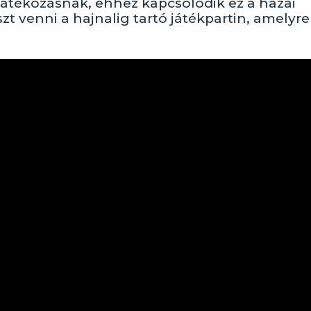
játékozásnak, ehhez kapcsolódik ez a hazai
zt venni a hajnalig tartó játékpartin, amelyre