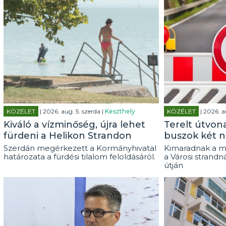
KÖZÉLET
| 2026. aug. 5. szerda |
Keszthely
KÖZÉLET
| 2026. a
Kiváló a vízminőség, újra lehet
Terelt útvon
fürdeni a Helikon Strandon
buszok két n
Szerdán megérkezett a Kormányhivatal
Kimaradnak a m
határozata a fürdési tilalom feloldásáról.
a Városi strandn
útján