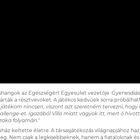
zshangok az Egészségért Egyesület vezetője. Gyenesdiás
rták a résztvevőket. A játékos kedvűek sorra próbálhatt
játékom nincsen, viszont azt szeretném tervezni, hogy 
llenge-et. Igazából Villő miatt vagyok itt, mert ő hívott
zaka folyamán."
ház keltette életre. A társasjátékozás világnapjához ha
 meg. Nem csak a legkisebbeknek, hanem a fiataloknak és