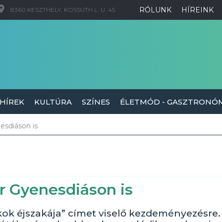
RÓLUNK
HÍREINK
8360 KESZTHELY, KOSSUTH L. U. 45.
 HÍREK
KULTÚRA
SZÍNES
ÉLETMÓD - GASZTRONÓ
esdiáson is
r Gyenesdiáson is
kok éjszakája” címet viselő kezdeményezésre.