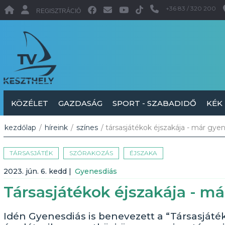
+36 83 / 320 200
REGISZTRÁCIÓ
KÖZÉLET
GAZDASÁG
SPORT - SZABADIDŐ
KÉK
kezdőlap
/
híreink
/
színes
/ társasjátékok éjszakája - már gyen
TÁRSASJÁTÉK
SZÓRAKOZÁS
ÉJSZAKA
2023. jún. 6. kedd
|
Gyenesdiás
Társasjátékok éjszakája - má
Idén Gyenesdiás is benevezett a “Társasjáté