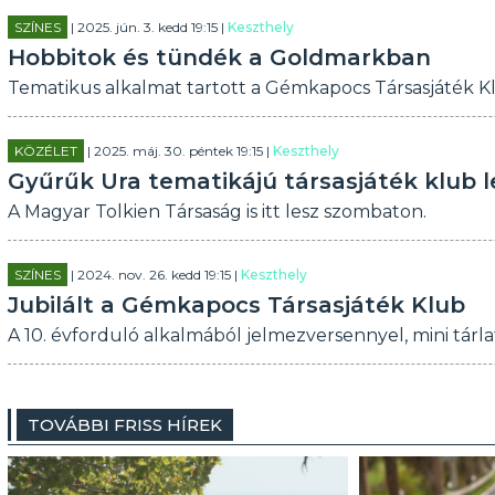
SZÍNES
| 2025. jún. 3. kedd 19:15 |
Keszthely
Hobbitok és tündék a Goldmarkban
Tematikus alkalmat tartott a Gémkapocs Társasjáték K
KÖZÉLET
| 2025. máj. 30. péntek 19:15 |
Keszthely
Gyűrűk Ura tematikájú társasjáték klub 
A Magyar Tolkien Társaság is itt lesz szombaton.
SZÍNES
| 2024. nov. 26. kedd 19:15 |
Keszthely
Jubilált a Gémkapocs Társasjáték Klub
A 10. évforduló alkalmából jelmezversennyel, mini tárl
TOVÁBBI FRISS HÍREK