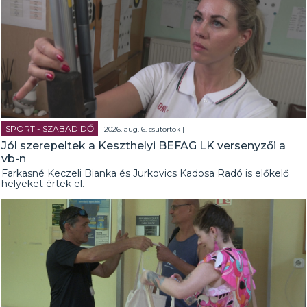
SPORT - SZABADIDŐ
| 2026. aug. 6. csütörtök |
Jól szerepeltek a Keszthelyi BEFAG LK versenyzői a
vb-n
Farkasné Keczeli Bianka és Jurkovics Kadosa Radó is előkelő
helyeket értek el.