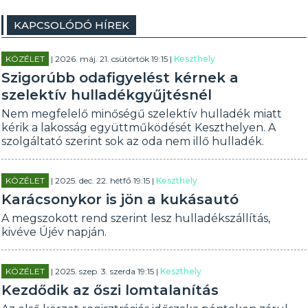
KAPCSOLÓDÓ HÍREK
KÖZÉLET
| 2026. máj. 21. csütörtök 19:15 |
Keszthely
Szigorúbb odafigyelést kérnek a
szelektív hulladékgyűjtésnél
Nem megfelelő minőségű szelektív hulladék miatt
kérik a lakosság együttműködését Keszthelyen. A
szolgáltató szerint sok az oda nem illő hulladék.
KÖZÉLET
| 2025. dec. 22. hétfő 19:15 |
Keszthely
Karácsonykor is jön a kukásautó
A megszokott rend szerint lesz hulladékszállítás,
kivéve Újév napján.
KÖZÉLET
| 2025. szep. 3. szerda 19:15 |
Keszthely
Kezdődik az őszi lomtalanítás