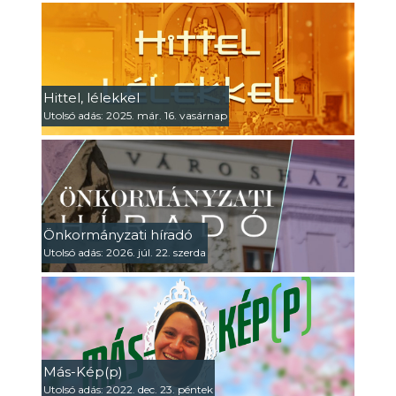
Hittel, lélekkel
Utolsó adás: 2025. már. 16. vasárnap
Önkormányzati híradó
Utolsó adás: 2026. júl. 22. szerda
Más-Kép(p)
Utolsó adás: 2022. dec. 23. péntek