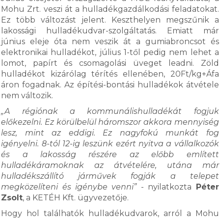
Mohu Zrt. veszi át a hulladékgazdálkodási feladatokat.
Ez több változást jelent. Keszthelyen megszűnik a
lakossági hulladékudvar-szolgáltatás. Emiatt már
június eleje óta nem veszik át a gumiabroncsot és
elektronikai hulladékot, július 1-től pedig nem lehet a
lomot, papírt és csomagolási üveget leadni. Zöld
hulladékot kizárólag térítés ellenében, 20Ft/kg+Áfa
áron fogadnak. Az építési-bontási hulladékok átvétele
nem változik.
„A régiónak a kommunálishulladékát fogjuk
előkezelni. Ez körülbelül háromszor akkora mennyiség
lesz, mint az eddigi. Ez nagyfokú munkát fog
igényelni. 8-tól 12-ig leszünk ezért nyitva a vállalkozók
és a lakosság részére az előbb említett
hulladékáramoknak az átvételére, utána már
hulladékszállító járművek fogják a telepet
megközelíteni és igénybe venni”
- nyilatkozta
Péter
Zsolt
, a KETÉH Kft. ügyvezetője.
Hogy hol találhatók hulladékudvarok, arról a Mohu