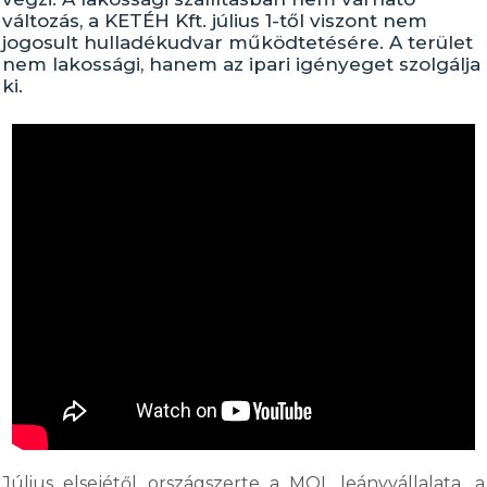
változás, a KETÉH Kft. július 1-től viszont nem
jogosult hulladékudvar működtetésére. A terület
nem lakossági, hanem az ipari igényeget szolgálja
ki.
Július elsejétől országszerte a MOL leányvállalata, a