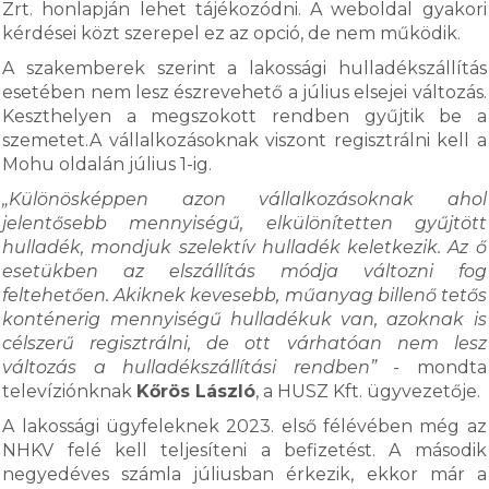
Zrt. honlapján lehet tájékozódni. A weboldal gyakori
kérdései közt szerepel ez az opció, de nem működik.
A szakemberek szerint a lakossági hulladékszállítás
esetében nem lesz észrevehető a július elsejei változás.
Keszthelyen a megszokott rendben gyűjtik be a
szemetet.A vállalkozásoknak viszont regisztrálni kell a
Mohu oldalán július 1-ig.
„Különösképpen azon vállalkozásoknak ahol
jelentősebb mennyiségű, elkülönítetten gyűjtött
hulladék, mondjuk szelektív hulladék keletkezik. Az ő
esetükben az elszállítás módja változni fog
feltehetően. Akiknek kevesebb, műanyag billenő tetős
konténerig mennyiségű hulladékuk van, azoknak is
célszerű regisztrálni, de ott várhatóan nem lesz
változás a hulladékszállítási rendben”
- mondta
televíziónknak
Kőrös László
, a HUSZ Kft. ügyvezetője.
A lakossági ügyfeleknek 2023. első félévében még az
NHKV felé kell teljesíteni a befizetést. A második
negyedéves számla júliusban érkezik, ekkor már a