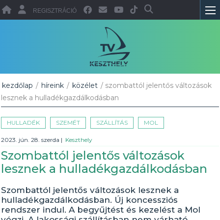
REGISZTRÁCIÓ
kezdőlap
/
híreink
/
közélet
/ szombattól jelentős változások
lesznek a hulladékgazdálkodásban
HULLADÉK
SZEMÉT
SZÁLLÍTÁS
MOL
2023. jún. 28. szerda
|
Keszthely
Szombattól jelentős változások
lesznek a hulladékgazdálkodásban
Szombattól jelentős változások lesznek a
hulladékgazdálkodásban. Új koncessziós
rendszer indul. A begyűjtést és kezelést a Mol
végzi. A lakossági szállításban nem várható