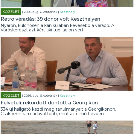
KÖZÉLET
| 2026. aug. 6. csütörtök |
Keszthely
Retro véradás: 39 donor volt Keszthelyen
Nyáron, különösen a kánikulában kevesebb a véradó. A
Vöröskereszt azt kéri, aki tud, adjon vért.
KÖZÉLET
| 2026. aug. 6. csütörtök |
Keszthely
Felvételi: rekordott döntött a Georgikon
334 új hallgató kezdi meg tanulmányait a Georgikonon.
Csaknem harmadával több, mint az elmúlt évben.