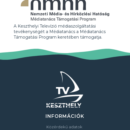
A Keszthelyi Televízió médiaszolgáltatási
tevékenységét a Médiatanács a Médiatanács
Támogatási Program keretében támogatja.
INFORMÁCIÓK
Közérdekű adatok