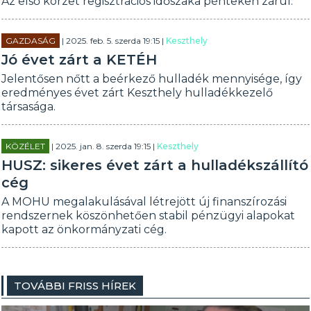
Az első körzet regisztrációs időszaka pénteken zárul.
GAZDASÁG
| 2025. feb. 5. szerda 19:15 |
Keszthely
Jó évet zárt a KETÉH
Jelentősen nőtt a beérkező hulladék mennyisége, így
eredményes évet zárt Keszthely hulladékkezelő
társasága.
KÖZÉLET
| 2025. jan. 8. szerda 19:15 |
Keszthely
HUSZ: sikeres évet zárt a hulladékszállító
cég
A MOHU megalakulásával létrejött új finanszírozási
rendszernek köszönhetően stabil pénzügyi alapokat
kapott az önkormányzati cég.
TOVÁBBI FRISS HÍREK