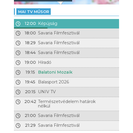
MAI TV MŰSOR
12:00
Képújság
18:00
Savaria Filmfesztivál
18:29
Savaria Filmfesztivál
18:44
Savaria Filmfesztivál
19:00
Híradó
19:15
Balatoni Mozaik
19:45
Balasport 2026
20:15
UNIV TV
20:42
Természetvédelem határok
nélkül
21:00
Savaria Filmfesztivál
21:29
Savaria Filmfesztivál