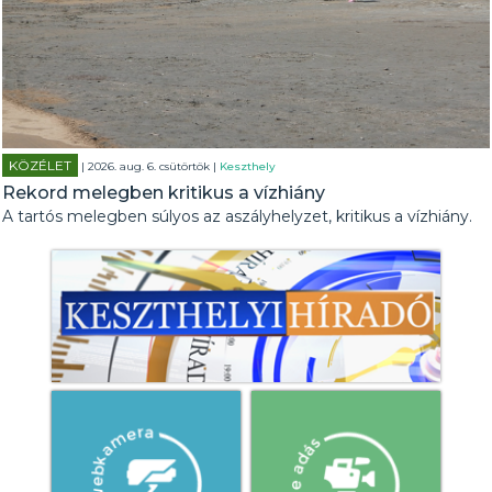
KÖZÉLET
| 2026. aug. 6. csütörtök |
Keszthely
Rekord melegben kritikus a vízhiány
A tartós melegben súlyos az aszályhelyzet, kritikus a vízhiány.