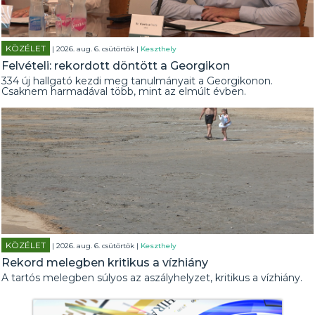
KÖZÉLET
| 2026. aug. 6. csütörtök |
Keszthely
Felvételi: rekordott döntött a Georgikon
334 új hallgató kezdi meg tanulmányait a Georgikonon.
Csaknem harmadával több, mint az elmúlt évben.
KÖZÉLET
| 2026. aug. 6. csütörtök |
Keszthely
Rekord melegben kritikus a vízhiány
A tartós melegben súlyos az aszályhelyzet, kritikus a vízhiány.