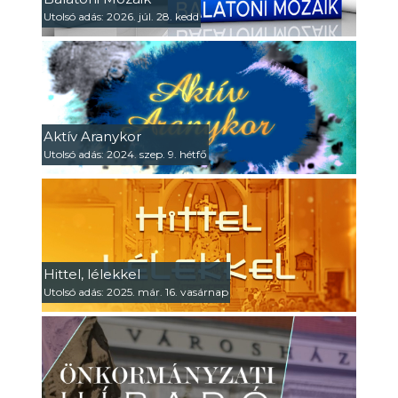
Utolsó adás: 2026. júl. 28. kedd
Aktív Aranykor
Utolsó adás: 2024. szep. 9. hétfő
Hittel, lélekkel
Utolsó adás: 2025. már. 16. vasárnap