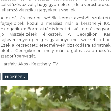
célkitűzés az volt, hogy gyümölcsös, de a vörösborokra
jellemző klasszikus jegyeket is viseljék.
A dunáj és merlot szőlők keresztezésből született
fajtajelöltek közül a messiást már a keszthelyi 100
Hungarikum Bormustrán is lehetett kóstolni és nagyon
jó visszajelzések érkeztek. A Georgikon Kar
fajtaversenyén pedig nagy aranyérmet szerzett a bor.
Ezek a kecsegtető eredmények bizakodásra adhatnak
okot a Georgikonon, mely már forgalmazza a messiás
szaporítóanyagát.
Hársfalvi Ákos - Keszthelyi TV
HÍRKÉPEK