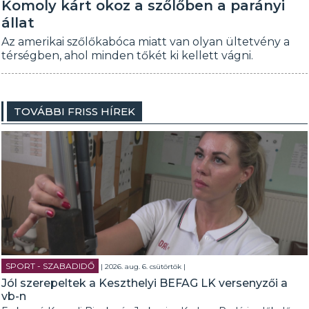
Komoly kárt okoz a szőlőben a parányi
állat
Az amerikai szőlőkabóca miatt van olyan ültetvény a
térségben, ahol minden tőkét ki kellett vágni.
TOVÁBBI FRISS HÍREK
SPORT - SZABADIDŐ
| 2026. aug. 6. csütörtök |
Jól szerepeltek a Keszthelyi BEFAG LK versenyzői a
vb-n