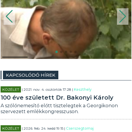
KAPCSOLÓDÓ HÍREK
KÖZÉLET
| 2021. nov. 4. csütörtök 17:28 |
Keszthely
100 éve született Dr. Bakonyi Károly
A szőlőnemesítő előtt tisztelegtek a Georgikonon
szervezett emlékkongresszuson.
KÖZÉLET
| 2026. feb. 24. kedd 19:15 |
Cserszegtomaj