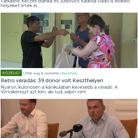
Farkasné Keczeli Bianka és Jurkovics Kadosa Radó is előkelő
helyeket értek el.
KÖZÉLET
| 2026. aug. 6. csütörtök |
Keszthely
Retro véradás: 39 donor volt Keszthelyen
Nyáron, különösen a kánikulában kevesebb a véradó. A
Vöröskereszt azt kéri, aki tud, adjon vért.