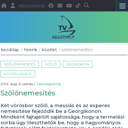
REGISZTRÁCIÓ
kezdőlap
/
híreink
/
közélet
/ szőlőnemesítés
SZŐLŐNEMESÍTÉS
SZŐLŐ
GEORGIKON
KOCSIS LÁSZLÓ
2014. aug. 6. szerda
|
Cserszegtomaj
Szőlőnemesítés
Két vörösbor szőlő, a messiás és az esperes
nemesítése fejeződik be a Georgikonon.
Mindként fajtajelölt sajátossága, hogy a termelési
sorba úgy illeszthetők be, hogy a hagyományos