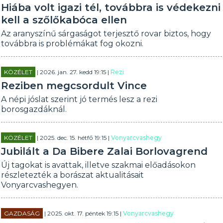
Hiába volt igazi tél, továbbra is védekezni
kell a szőlőkabóca ellen
Az aranyszínű sárgaságot terjesztő rovar biztos, hogy
továbbra is problémákat fog okozni.
KÖZÉLET
| 2026. jan. 27. kedd 19:15 |
Rezi
Reziben megcsordult Vince
A népi jóslat szerint jó termés lesz a rezi
borosgazdáknál.
KÖZÉLET
| 2025. dec. 15. hétfő 19:15 |
Vonyarcvashegy
Jubilált a Da Bibere Zalai Borlovagrend
Új tagokat is avattak, illetve szakmai előadásokon
részletezték a borászat aktualitásait
Vonyarcvashegyen.
GAZDASÁG
| 2025. okt. 17. péntek 19:15 |
Vonyarcvashegy