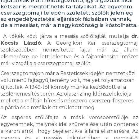
fajtatársak előtt feldolgozható, így a gazdák akár
kétszer is megtölthetik tartályaikat. Az egyetem
cserszegtomaji telepén született szőlők jelenleg
az engedélyeztetési eljárások fázisában vannak,
de a messiást, már a nagyközönség is kóstolhatta.
A tőkék közt járva a messiás szőlőfajtát mutatja
dr.
Kocsis László
. A Georgikon Kar cserszegtomaji
szőlészetében nemesítette fajta már az állami
elismerésre be lett jelentve és a fajtaminősítő intézet
már vizsgálja a cserszegtomaji szőlőt.
Cserszegtomajon már a Festeticsek idején nemzetközi
volumenű fajtagyűjtemény volt, melyet folyamatosan
újítottak. A 1949-től komoly munka kezdődött el a
szőlőnemesítés terén. Az olaszrizling klónszelekcíója
mellett a méltán híres és népszerű cserszegi fűszeres,
a pátria és a rozália is itt született meg.
Az esperes szőlőfajta a másik vörösborszőlője az
egyetemnek, melynek idei szüretelése után döntenek
a karon arról , hogy bejelentik-e állami elismerésre. Az
esperes és a messiás tekintetében a nemesítői