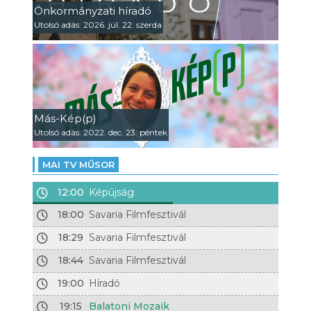
Önkormányzati híradó
Utolsó adás: 2026. júl. 22. szerda
Más-Kép(p)
Utolsó adás: 2022. dec. 23. péntek
MAI TV MŰSOR
12:00
Képújság
18:00
Savaria Filmfesztivál
18:29
Savaria Filmfesztivál
18:44
Savaria Filmfesztivál
19:00
Híradó
19:15
Balatoni Mozaik