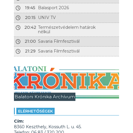
19:45
Balasport 2026
20:15
UNIV TV
20:42
Természetvédelem határok
nélkül
21:00
Savaria Filmfesztivál
21:29
Savaria Filmfesztivál
Balatoni Krónika Archívum
ELÉRHETŐSÉGEK
Cím:
8360 Keszthely, Kossuth L. u. 45.
Telefon: 06 83 / 320 200