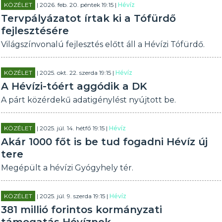
KÖZÉLET
| 2026. feb. 20. péntek 19:15 |
Hévíz
Tervpályázatot írtak ki a Tófürdő
fejlesztésére
Világszínvonalú fejlesztés előtt áll a Hévízi Tófürdő.
KÖZÉLET
| 2025. okt. 22. szerda 19:15 |
Hévíz
A Hévízi-tóért aggódik a DK
A párt közérdekű adatigénylést nyújtott be.
KÖZÉLET
| 2025. júl. 14. hétfő 19:15 |
Hévíz
Akár 1000 főt is be tud fogadni Hévíz új
tere
Megépült a hévízi Gyógyhely tér.
KÖZÉLET
| 2025. júl. 9. szerda 19:15 |
Hévíz
381 millió forintos kormányzati