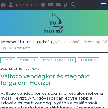
REGISZTRÁCIÓ
kezdőlap
/
híreink
/
gazdaság
/ változó vendégkör és stagnáló
forgalom hévízen
HÉVÍZ
TURIZMUS
IDEGENFORGALOM
TÓFÜRDŐ
2023. júl. 28. péntek
|
Hévíz
Változó vendégkör és stagnáló
forgalom Hévízen
Változó vendégkör és stagnáló forgalom jellemzi
most Hévízt. A fürdővárosban egyre több a
szlovák és cseh vendég. Nyáron a családosok
vannak a legtöbben. A többhetes kúravendégek