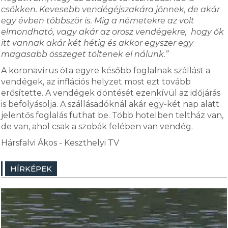
csökken. Kevesebb vendégéjszakára jönnek, de akár
egy évben többször is. Míg a németekre az volt
elmondható, vagy akár az orosz vendégekre, hogy ők
itt vannak akár két hétig és akkor egyszer egy
magasabb összeget töltenek el nálunk.”
A koronavírus óta egyre később foglalnak szállást a
vendégek, az inflációs helyzet most ezt tovább
erősítette. A vendégek döntését ezenkívül az időjárás
is befolyásolja. A szállásadóknál akár egy-két nap alatt
jelentős foglalás futhat be. Több hotelben teltház van,
de van, ahol csak a szobák felében van vendég.
Hársfalvi Ákos - Keszthelyi TV
HÍRKÉPEK