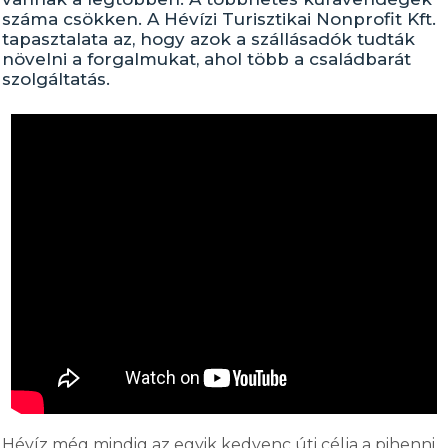
száma csökken. A Hévízi Turisztikai Nonprofit Kft.
tapasztalata az, hogy azok a szállásadók tudták
növelni a forgalmukat, ahol több a családbarát
szolgáltatás.
Hévíz még mindig az egyik kedvenc úti célja a pihenni