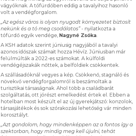
vágyóknak. A tófürdőben eddig a tavalyihoz hasonló
volt a vendégforgalom.
„Az egész város is olyan nyugodt környezetet biztosít
nekünk és a tó meg csodálatos”
- nyilatkozta a
tófürdő egyik vendége,
Nagyné Zsóka
.
A KSH adatok szerint júniusig nagyjából a tavalyi
azonos időszak számait hozza Hévíz. Júniusban már
felülmúlták a 2022-es számokat. A külföldi
vendégéjszakák nőttek, a belföldiek csökkentek.
A szállásadóknál vegyes a kép. Csökkenő, stagnáló és
növekvő vendégforgalomról is beszámoltak a
turisztikai társaságnak. Ahol több a családbarát
szolgáltatás, ott jórészt emelkedést értek el. Ebben a
hotelban most készült el az új gyerekjátszó: konzolok,
társasjátékok és sok szórakozási lehetőség vár minden
korosztályt.
„Azt gondolom, hogy mindenképpen az a fontos így a
szektorban, hogy mindig meg kell újulni, tehát