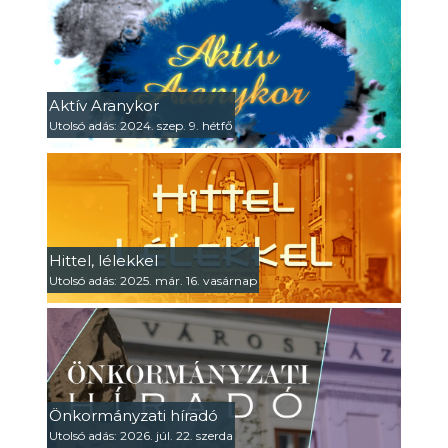
Aktív Aranykor
Utolsó adás: 2024. szep. 9. hétfő
Hittel, lélekkel
Utolsó adás: 2025. már. 16. vasárnap
Önkormányzati híradó
Utolsó adás: 2026. júl. 22. szerda