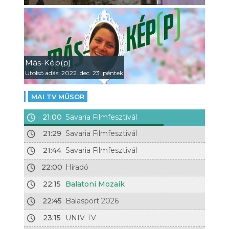
Más-Kép(p)
Utolsó adás: 2022. dec. 23. péntek
MAI TV MŰSOR
21:00
Savaria Filmfesztivál
21:29
Savaria Filmfesztivál
21:44
Savaria Filmfesztivál
22:00
Híradó
22:15
Balatoni Mozaik
22:45
Balasport 2026
23:15
UNIV TV