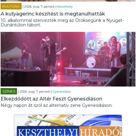
KULTÚRA
| 2026. aug. 7. péntek |
Keszthely
A kutyagerinc készítést is megtanulhatták
10. alkalommal szervezték meg az Örökségünk a Nyugat-
Dunántúlon tábort.
SZÍNES
| 2026. aug. 7. péntek |
Gyenesdiás
Elkezdődött az Altér Feszt Gyenesdiáson
Négy napon át szól az alternatív zene Gyenesdiáson.