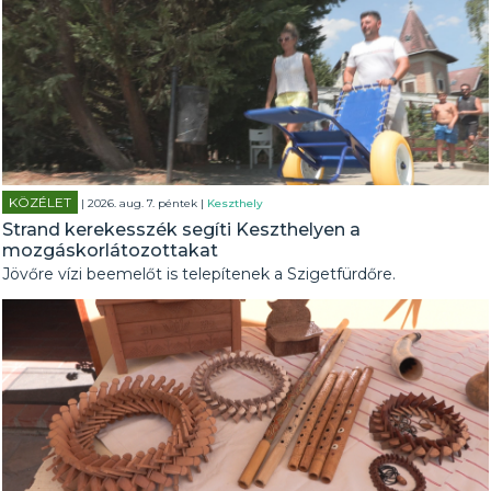
KÖZÉLET
| 2026. aug. 7. péntek |
Keszthely
Strand kerekesszék segíti Keszthelyen a
mozgáskorlátozottakat
Jövőre vízi beemelőt is telepítenek a Szigetfürdőre.