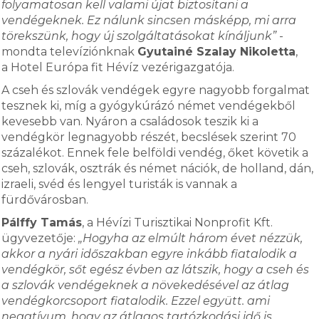
folyamatosan kell valami újat biztosítani a
vendégeknek. Ez nálunk sincsen másképp, mi arra
törekszünk, hogy új szolgáltatásokat kínáljunk”
-
mondta televíziónknak
Gyutainé Szalay Nikoletta
,
a Hotel Európa fit Hévíz vezérigazgatója.
A cseh és szlovák vendégek egyre nagyobb forgalmat
tesznek ki, míg a gyógykúrázó német vendégekből
kevesebb van. Nyáron a családosok teszik ki a
vendégkör legnagyobb részét, becslések szerint 70
százalékot. Ennek fele belföldi vendég, őket követik a
cseh, szlovák, osztrák és német nációk, de holland, dán,
izraeli, svéd és lengyel turisták is vannak a
fürdővárosban.
Pálffy Tamás
, a Hévízi Turisztikai Nonprofit Kft.
ügyvezetője:
„Hogyha az elmúlt három évet nézzük,
akkor a nyári időszakban egyre inkább fiatalodik a
vendégkör, sőt egész évben az látszik, hogy a cseh és
a szlovák vendégeknek a növekedésével az átlag
vendégkorcsoport fiatalodik. Ezzel együtt. ami
negatívum, hogy az átlagos tartózkodási idő is