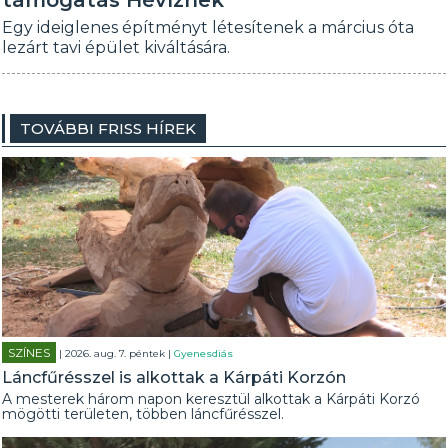
támogatás Hévíznek
Egy ideiglenes építményt létesítenek a március óta
lezárt tavi épület kiváltására.
TOVÁBBI FRISS HÍREK
SZÍNES
| 2026. aug. 7. péntek |
Gyenesdiás
Láncfűrésszel is alkottak a Kárpáti Korzón
A mesterek három napon keresztül alkottak a Kárpáti Korzó
mögötti területen, többen láncfűrésszel.