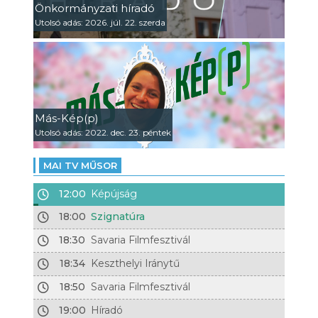
Önkormányzati híradó
Utolsó adás: 2026. júl. 22. szerda
Más-Kép(p)
Utolsó adás: 2022. dec. 23. péntek
MAI TV MŰSOR
12:00
Képújság
18:00
Szignatúra
18:30
Savaria Filmfesztivál
18:34
Keszthelyi Iránytű
18:50
Savaria Filmfesztivál
19:00
Híradó