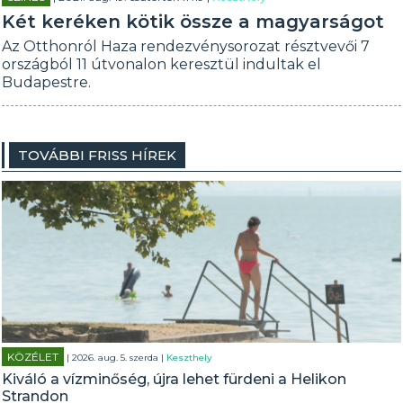
Két keréken kötik össze a magyarságot
Az Otthonról Haza rendezvénysorozat résztvevői 7
országból 11 útvonalon keresztül indultak el
Budapestre.
TOVÁBBI FRISS HÍREK
KÖZÉLET
| 2026. aug. 5. szerda |
Keszthely
Kiváló a vízminőség, újra lehet fürdeni a Helikon
Strandon