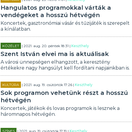
Hangulatos programokkal várták a
vendégeket a hosszú hétvégén
Koncertek, gasztronómiai vásár és tűzijáték is szerepelt
a kínálatban.
KÖZÉLET
| 2021. aug. 20. péntek 18:31 |
Keszthely
Szent István elvei ma is aktuálisak
A városi ünnepségen elhangzott, a keresztény
értékekre nagy hangsúlyt kell fordítani napjainkban is.
KULTÚRA
| 2021. aug. 19. csütörtök 17:26 |
Keszthely
Sok programon vehetünk részt a hosszú
hétvégén
Koncertek, játékok és lovas programok is lesznek a
háromnapos hétvégén.
SZÍNES
| 2021. aug. 19. csütörtök 17:19 |
Keszthely