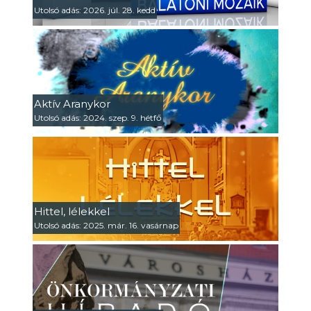
Utolsó adás: 2026. júl. 28. kedd
Aktív Aranykor
Utolsó adás: 2024. szep. 9. hétfő
Hittel, lélekkel
Utolsó adás: 2025. már. 16. vasárnap