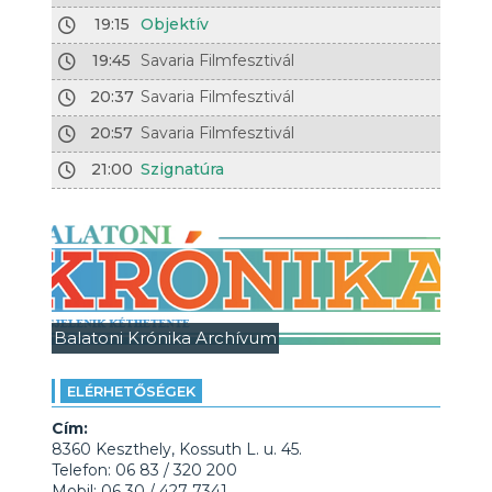
19:15
Objektív
19:45
Savaria Filmfesztivál
20:37
Savaria Filmfesztivál
20:57
Savaria Filmfesztivál
21:00
Szignatúra
Balatoni Krónika Archívum
ELÉRHETŐSÉGEK
Cím:
8360 Keszthely, Kossuth L. u. 45.
Telefon: 06 83 / 320 200
Mobil: 06 30 / 427 7341