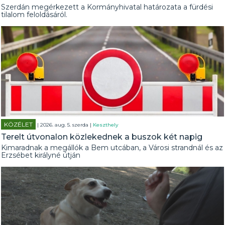
Szerdán megérkezett a Kormányhivatal határozata a fürdési
tilalom feloldásáról.
KÖZÉLET
| 2026. aug. 5. szerda |
Keszthely
Terelt útvonalon közlekednek a buszok két napig
Kimaradnak a megállók a Bem utcában, a Városi strandnál és az
Erzsébet királyné útján