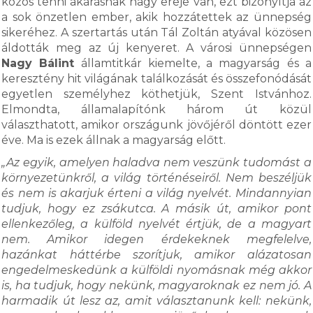
közös tenni akarásnak nagy ereje van, ezt bizonyítja az
a sok önzetlen ember, akik hozzátettek az ünnepség
sikeréhez. A szertartás után Tál Zoltán atyával közösen
áldották meg az új kenyeret. A városi ünnepségen
Nagy Bálint
államtitkár kiemelte, a magyarság és a
keresztény hit világának találkozását és összefonódását
egyetlen személyhez köthetjük, Szent Istvánhoz.
Elmondta, államalapítónk három út közül
választhatott, amikor országunk jövőjéről döntött ezer
éve. Ma is ezek állnak a magyarság előtt.
„Az egyik, amelyen haladva nem veszünk tudomást a
környezetünkről, a világ történéseiről. Nem beszéljük
és nem is akarjuk érteni a világ nyelvét. Mindannyian
tudjuk, hogy ez zsákutca. A másik út, amikor pont
ellenkezőleg, a külföld nyelvét értjük, de a magyart
nem. Amikor idegen érdekeknek megfelelve,
hazánkat háttérbe szorítjuk, amikor alázatosan
engedelmeskedünk a külföldi nyomásnak még akkor
is, ha tudjuk, hogy nekünk, magyaroknak ez nem jó. A
harmadik út lesz az, amit választanunk kell: nekünk,