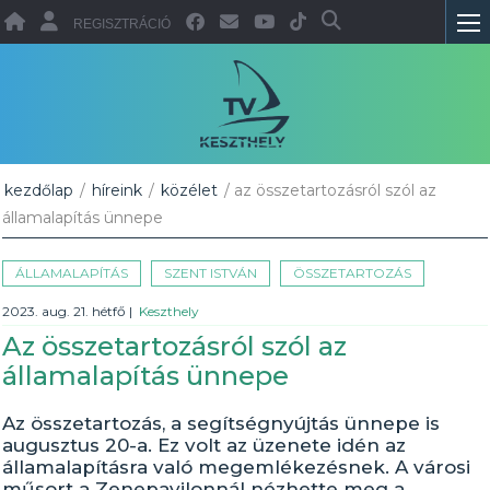
REGISZTRÁCIÓ
kezdőlap
/
híreink
/
közélet
/ az összetartozásról szól az
államalapítás ünnepe
ÁLLAMALAPÍTÁS
SZENT ISTVÁN
ÖSSZETARTOZÁS
2023. aug. 21. hétfő
|
Keszthely
Az összetartozásról szól az
államalapítás ünnepe
Az összetartozás, a segítségnyújtás ünnepe is
augusztus 20-a. Ez volt az üzenete idén az
államalapításra való megemlékezésnek. A városi
műsort a Zenepavilonnál nézhette meg a