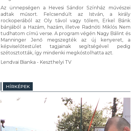
Az ünnepségen a Hevesi Sándor Színház művészei
adtak műsort. Felcsendült az István, a király
rockoperából az Oly távol vagy tőlem, Erkel Bánk
bánjából a Hazám, hazám, illetve Radnóti Miklós Nem
tudhatom című verse. A program végén Nagy Bálint és
Manninger Jenő megszegték az új kenyeret, a
képviselőtestület tagjainak segítségével pedig
szétosztották, így mindenki megkóstolhatta azt.
Lendvai Bianka - Keszthelyi TV
HÍRKÉPEK