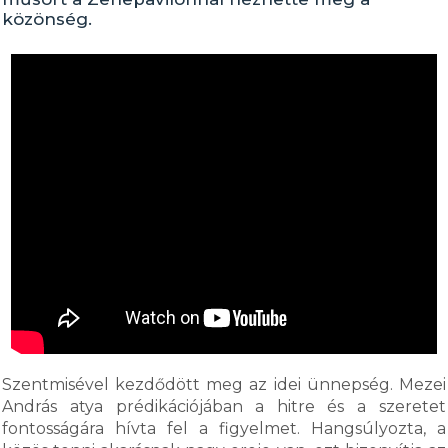
közönség.
Szentmisével kezdődött meg az idei ünnepség. Mezei
András atya prédikációjában a hitre és a szeretet
fontosságára hívta fel a figyelmet. Hangsúlyozta, a