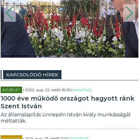
KAPCSOLÓDÓ HÍREK
KÖZÉLET
| 2022. aug. 22. hétfő 18:35 |
Keszthely
1000 éve működő országot hagyott ránk
Szent István
Az államalapítás ünnepén István király munkásságát
méltatták.
KULTÚRA
| 2021. aug. 23. hétfő 11:01 |
Keszthely