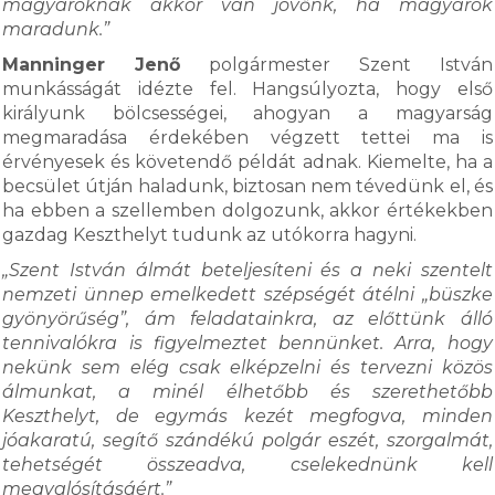
magyaroknak akkor van jövőnk, ha magyarok
maradunk.”
Manninger Jenő
polgármester Szent István
munkásságát idézte fel. Hangsúlyozta, hogy első
királyunk bölcsességei, ahogyan a magyarság
megmaradása érdekében végzett tettei ma is
érvényesek és követendő példát adnak. Kiemelte, ha a
becsület útján haladunk, biztosan nem tévedünk el, és
ha ebben a szellemben dolgozunk, akkor értékekben
gazdag Keszthelyt tudunk az utókorra hagyni.
„Szent István álmát beteljesíteni és a neki szentelt
nemzeti ünnep emelkedett szépségét átélni „büszke
gyönyörűség”, ám feladatainkra, az előttünk álló
tennivalókra is figyelmeztet bennünket. Arra, hogy
nekünk sem elég csak elképzelni és tervezni közös
álmunkat, a minél élhetőbb és szerethetőbb
Keszthelyt, de egymás kezét megfogva, minden
jóakaratú, segítő szándékú polgár eszét, szorgalmát,
tehetségét összeadva, cselekednünk kell
megvalósításáért.”