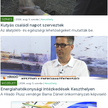
SZÍNES
| 2026. aug. 5. szerda |
Keszthely
Kutyás családi napot szerveztek
Az állatjóléti- és egészségi lehetőségeket mutatták be.
KÖZÉLET
| 2026. aug. 5. szerda |
Keszthely
Energiahatékonysági intézkedések Keszthelyen
A Híradó Plusz vendége Barna Dániel önkormányzati képviselő